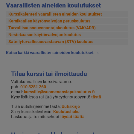
Vaarallisten aineiden koulutukset
Kurssikalenteri vaarallisten aineiden koulutukset
Kemikaalien käytönvalvojan peruskoulutus
Turvallisuusneuvonantajakoulutus (VAK/ADR)
Nestekaasun käytönvalvojan koulutus
Säteilyturvallisuusvastaavan (STV) koulutus
Katso kaikki vaarallisten aineiden koulutukset
Tilaa kurssi tai ilmoittaudu
Valtakunnallinen kurssivaraamo:
puh.
010 5251 260
e-mail:
kurssille@suomenensiapukoulutus.fi
Kysy lisätietoa tai jätä yhteydenottopyyntö
tästä
Tilaa uutiskirjeemme tästä:
Uutiskirje
Siirry kurssikalenteriin:
Koulutushaku
Laskutus ja toimitusehdot
löydät täältä