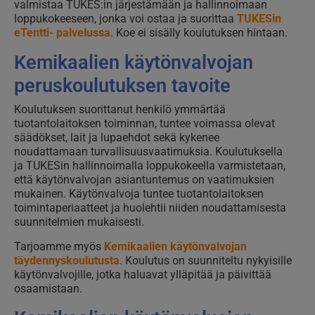
valmistaa TUKES:in järjestämään ja hallinnoimaan
loppukokeeseen, jonka voi ostaa ja suorittaa
TUKESin
eTentti- palvelussa
. Koe ei sisälly koulutuksen hintaan.
Kemikaalien käytönvalvojan
peruskoulutuksen tavoite
Koulutuksen suorittanut henkilö ymmärtää
tuotantolaitoksen toiminnan, tuntee voimassa olevat
säädökset, lait ja lupaehdot sekä kykenee
noudattamaan turvallisuusvaatimuksia. Koulutuksella
ja TUKESin hallinnoimalla loppukokeella varmistetaan,
että käytönvalvojan asiantuntemus on vaatimuksien
mukainen. Käytönvalvoja tuntee tuotantolaitoksen
toimintaperiaatteet ja huolehtii niiden noudattamisesta
suunnitelmien mukaisesti.
Tarjoamme myös
Kemikaalien käytönvalvojan
täydennyskoulutusta
. Koulutus on suunniteltu nykyisille
käytönvalvojille, jotka haluavat ylläpitää ja päivittää
osaamistaan.