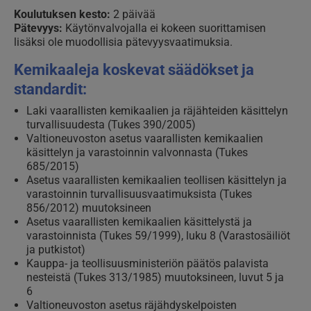
Koulutuksen kesto:
2 päivää
Pätevyys:
Käytönvalvojalla ei kokeen suorittamisen
lisäksi ole muodollisia pätevyysvaatimuksia.
Kemikaaleja koskevat säädökset ja
standardit:
Laki vaarallisten kemikaalien ja räjähteiden käsittelyn
turvallisuudesta (Tukes 390/2005)
Valtioneuvoston asetus vaarallisten kemikaalien
käsittelyn ja varastoinnin valvonnasta (Tukes
685/2015)
Asetus vaarallisten kemikaalien teollisen käsittelyn ja
varastoinnin turvallisuusvaatimuksista (Tukes
856/2012) muutoksineen
Asetus vaarallisten kemikaalien käsittelystä ja
varastoinnista (Tukes 59/1999), luku 8 (Varastosäiliöt
ja putkistot)
Kauppa- ja teollisuusministeriön päätös palavista
nesteistä (Tukes 313/1985) muutoksineen, luvut 5 ja
6
Valtioneuvoston asetus räjähdyskelpoisten