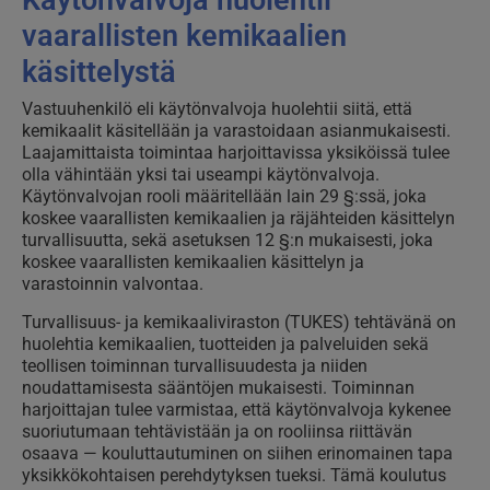
vaarallisten kemikaalien
käsittelystä
Vastuuhenkilö eli käytönvalvoja huolehtii siitä, että
kemikaalit käsitellään ja varastoidaan asianmukaisesti.
Laajamittaista toimintaa harjoittavissa yksiköissä tulee
olla vähintään yksi tai useampi käytönvalvoja.
Käytönvalvojan rooli määritellään lain 29 §:ssä, joka
koskee vaarallisten kemikaalien ja räjähteiden käsittelyn
turvallisuutta, sekä asetuksen 12 §:n mukaisesti, joka
koskee vaarallisten kemikaalien käsittelyn ja
varastoinnin valvontaa.
Turvallisuus- ja kemikaaliviraston (TUKES) tehtävänä on
huolehtia kemikaalien, tuotteiden ja palveluiden sekä
teollisen toiminnan turvallisuudesta ja niiden
noudattamisesta sääntöjen mukaisesti. Toiminnan
harjoittajan tulee varmistaa, että käytönvalvoja kykenee
suoriutumaan tehtävistään ja on rooliinsa riittävän
osaava — kouluttautuminen on siihen erinomainen tapa
yksikkökohtaisen perehdytyksen tueksi. Tämä koulutus