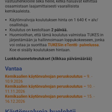
vastuuhenkilöille sekä heille, ketkä haluavat kehittää
osaamistaan laajamittaisesti vaarallisista
kemikaaleista.
Käytönvalvoja koulutuksen hinta on 1 640 € + alv
/
osallistuja.
Koulutus on kestoltaan
2 päivää.
Huomioithan, että tämä koulutus valmistaa TUKES:in
järjestämään ja hallinnoimaan loppukokeeseen, jonka
voi ostaa ja suorittaa
TUKESin eTentti- palvelussa
.
Koe ei sisälly koulutuksen hintaan.
Luokkahuonetoteutukset (klikkaa päivämäärää)
Vantaa
Kemikaalien käytönvalvojan peruskoulutus –
9. -
10.9.2026
Kemikaalien käytönvalvojan peruskoulutus –
10. -
11.11.2026
Kemikaalien käytönvalvojan peruskoulutus –
15. -
16.12.2026
Käytönvalvoja huolehtii