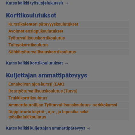
Katso kaikki työsuojelukurssit
Korttikoulutukset
Kurssikalenteri pätevyyskoulutukset
Avoimet ensiapukoulutukset
Työturvallisuuskorttikoulutus
Tulityökorttikoulutus
Sähkötyöturvallisuuskorttikoulutus
Katso kaikki korttikoulutukset
Kuljettajan ammattipätevyys
Ennakoivan ajon kurssi (EAK)
Ratatyöturvallisuuskoulutus (Turva)
Trukkikorttikoulutus
Ammattiautoilijan Työturvallisuuskoulutus -verkkokurssi
Digipiirturin käyttö-, ajo-, ja lepoaika sekä
työaikalakikoulutus
Katso kaikki kuljettajan ammattipätevyys