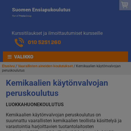
Suomen
Hyppää
Hyppää
Suomen Ensiapukoulutus
navigointiin
sisältöön
Ensiapukoulut
Kurssitilaukset ja ilmoittautumiset kursseille
010 5251 260
VALIKKO
Etusivu
/
Vaarallisten aineiden koulutukset
/ Kemikaalien käytönvalvojan
peruskoulutus
Kemikaalien käytönvalvojan
peruskoulutus
LUOKKAHUONEKOULUTUS
Kemikaalien käytönvalvojan peruskoulutus on
suunnattu vaarallisten kemikaalien teollista käsittelyä ja
varastointia harjoittavien tuotantolaitosten