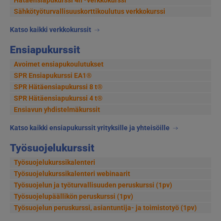
Sähkötyöturvallisuus­korttikoulutus verkkokurssi
Katso kaikki verkkokurssit
Ensiapukurssit
Avoimet ensiapukoulutukset
SPR Ensiapukurssi EA1®
SPR Hätäensiapukurssi 8 t®
SPR Hätäensiapukurssi 4 t®
Ensiavun yhdistelmäkurssit
Katso kaikki ensiapukurssit yrityksille ja yhteisöille
Työsuojelukurssit
Työsuojelukurssikalenteri
Työsuojelukurssikalenteri webinaarit
Työsuojelun ja työturvallisuuden peruskurssi (1pv)
Työsuojelupäällikön peruskurssi (1pv)
Työsuojelun peruskurssi, asiantuntija- ja toimistotyö (1pv)