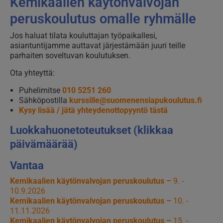
Kemikaalien käytönvalvojan
peruskoulutus omalle ryhmälle
Jos haluat tilata kouluttajan työpaikallesi,
asiantuntijamme auttavat järjestämään juuri teille
parhaiten soveltuvan koulutuksen.
Ota yhteyttä:
Puhelimitse
010 5251 260
Sähköpostilla
kurssille@suomenensiapukoulutus.fi
Kysy lisää / jätä yhteydenottopyyntö tästä
Luokkahuonetoteutukset
(klikkaa
päivämäärää)
Vantaa
Kemikaalien käytönvalvojan peruskoulutus –
9. -
10.9.2026
Kemikaalien käytönvalvojan peruskoulutus –
10. -
11.11.2026
Kemikaalien käytönvalvojan peruskoulutus –
15. -