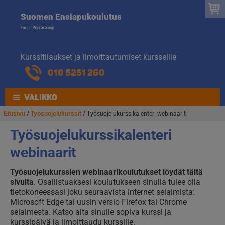
Suomen
Hyppää
Hyppää
Suomen Ensiapukoulutus
navigointiin
sisältöön
Ensiapukoulut
Kurssitilaukset ja ilmoittautumiset kursseille
010 5251 260
VALIKKO
Etusivu
/
Työsuojelukurssit
/ Työsuojelukurssikalenteri webinaarit
Työsuojelukurssikalenteri
webinaarit
Työsuojelukurssien webinaarikoulutukset löydät tältä
sivulta
. Osallistuaksesi koulutukseen sinulla tulee olla
tietokoneessasi joku seuraavista internet selaimista:
Microsoft Edge tai uusin versio Firefox tai Chrome
selaimesta. Katso alta sinulle sopiva kurssi ja
kurssipäivä ja ilmoittaudu kurssille.