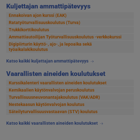
Kuljettajan ammattipätevyys
Ennakoivan ajon kurssi (EAK)
Ratatyöturvallisuuskoulutus (Turva)
Trukkikorttikoulutus
Ammattiautoilijan Työturvallisuuskoulutus -verkkokurssi
Digipiirturin käyttö-, ajo-, ja lepoaika sekä
työaikalakikoulutus
Katso kaikki kuljettajan ammattipätevyys
Vaarallisten aineiden koulutukset
Kurssikalenteri vaarallisten aineiden koulutukset
Kemikaalien käytönvalvojan peruskoulutus
Turvallisuusneuvonantajakoulutus (VAK/ADR)
Nestekaasun käytönvalvojan koulutus
Säteilyturvallisuusvastaavan (STV) koulutus
Katso kaikki vaarallisten aineiden koulutukset