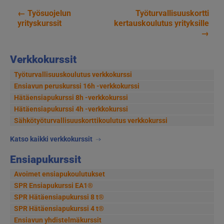
←
Työsuojelun
Työturvallisuuskortti
Artikkelien
yrityskurssit
kertauskoulutus yrityksille
→
selaus
Verkkokurssit
Työturvallisuuskoulutus verkkokurssi
Ensiavun peruskurssi 16h -verkkokurssi
Hätäensiapukurssi 8h -verkkokurssi
Hätäensiapukurssi 4h -verkkokurssi
Sähkötyöturvallisuus­korttikoulutus verkkokurssi
Katso kaikki verkkokurssit
Ensiapukurssit
Avoimet ensiapukoulutukset
SPR Ensiapukurssi EA1®
SPR Hätäensiapukurssi 8 t®
SPR Hätäensiapukurssi 4 t®
Ensiavun yhdistelmäkurssit