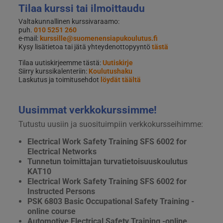
Tilaa kurssi tai ilmoittaudu
Valtakunnallinen kurssivaraamo:
puh.
010 5251 260
e-mail:
kurssille@suomenensiapukoulutus.fi
Kysy lisätietoa tai jätä yhteydenottopyyntö
tästä
Tilaa uutiskirjeemme tästä:
Uutiskirje
Siirry kurssikalenteriin:
Koulutushaku
Laskutus ja toimitusehdot
löydät täältä
Uusimmat verkkokurssimme!
Tutustu uusiin ja suosituimpiin verkkokursseihimme:
Electrical Work Safety Training SFS 6002 for
Electrical Networks
Tunnetun toimittajan turvatietoisuuskoulutus
KAT10
Electrical Work Safety Training SFS 6002 for
Instructed Persons
PSK 6803 Basic Occupational Safety Training -
online course
Automotive Electrical Safety Training -online