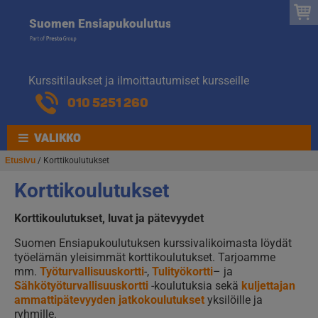
Suomen
Hyppää
Hyppää
Suomen Ensiapukoulutus
navigointiin
sisältöön
Ensiapukoulut
Kurssitilaukset ja ilmoittautumiset kursseille
010 5251 260
VALIKKO
Etusivu
/ Korttikoulutukset
Korttikoulutukset
Korttikoulutukset, luvat ja pätevyydet
Suomen Ensiapukoulutuksen kurssivalikoimasta löydät
työelämän yleisimmät korttikoulutukset. Tarjoamme
mm.
Työturvallisuuskortti
-,
Tulityökortti
– ja
Sähkötyöturvallisuuskortti
-koulutuksia sekä
kuljettajan
ammattipätevyyden jatkokoulutukset
yksilöille ja
ryhmille.