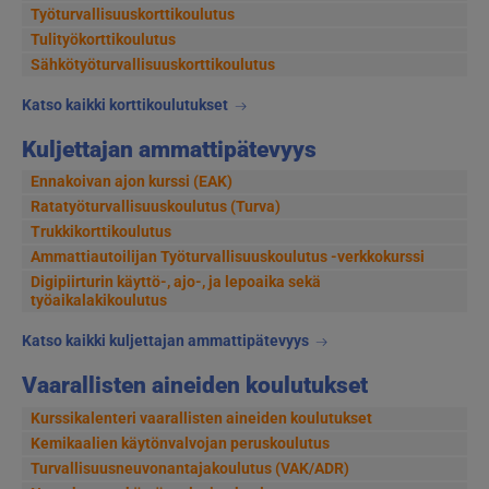
Työturvallisuuskorttikoulutus
Tulityökorttikoulutus
Sähkötyöturvallisuuskorttikoulutus
Katso kaikki korttikoulutukset
Kuljettajan ammattipätevyys
Ennakoivan ajon kurssi (EAK)
Ratatyöturvallisuuskoulutus (Turva)
Trukkikorttikoulutus
Ammattiautoilijan Työturvallisuuskoulutus -verkkokurssi
Digipiirturin käyttö-, ajo-, ja lepoaika sekä
työaikalakikoulutus
Katso kaikki kuljettajan ammattipätevyys
Vaarallisten aineiden koulutukset
Kurssikalenteri vaarallisten aineiden koulutukset
Kemikaalien käytönvalvojan peruskoulutus
Turvallisuusneuvonantajakoulutus (VAK/ADR)