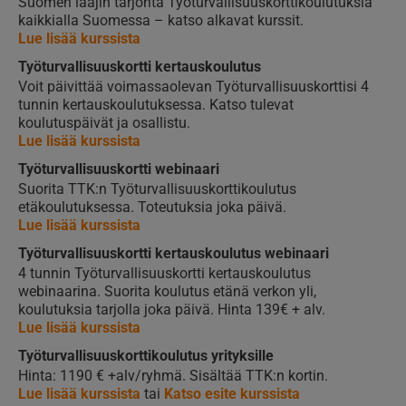
Suomen laajin tarjonta Työturvallisuuskorttikoulutuksia
kaikkialla Suomessa – katso alkavat kurssit.
Lue lisää kurssista
Työturvallisuuskortti kertauskoulutus
Voit päivittää voimassaolevan Työturvallisuuskorttisi 4
tunnin kertauskoulutuksessa. Katso tulevat
koulutuspäivät ja osallistu.
Lue lisää kurssista
Työturvallisuuskortti webinaari
Suorita TTK:n Työturvallisuuskorttikoulutus
etäkoulutuksessa. Toteutuksia joka päivä.
Lue lisää kurssista
Työturvallisuuskortti kertauskoulutus webinaari
4 tunnin Työturvallisuuskortti kertauskoulutus
webinaarina. Suorita koulutus etänä verkon yli,
koulutuksia tarjolla joka päivä. Hinta 139€ + alv.
Lue lisää kurssista
Työturvallisuuskorttikoulutus yrityksille
Hinta: 1190 € +alv/ryhmä. Sisältää TTK:n kortin.
Lue lisää kurssista
tai
Katso esite kurssista