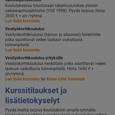
Koulutuksessa tutustutaan rakennusurakan yleisiin
vakiosopimusehtoihin (YSE 1998). Pyydä tarjous, hinta
2600 € + alv /ryhmä.
Lue lisää kurssista
Vesityökorttikoulutus
Vesityökorttikoulutus (talous- ja allasvesi) henkilöille,
jotka suorittavat veden laatuun vaikuttavia
toimenpiteitä.
Lue lisää kurssista
Vesityökorttikoulutus yrityksille
Vesityökorttikoulutus henkilöille, jotka suorittavat veden
laatuun vaikuttavia toimenpiteitä. Hinta 1690 € +
alv/ryhmä.
Lue lisää kurssista
tai
Katso esite kurssista
Kurssitilaukset ja
lisätietokyselyt
Pyydä meiltä tarjous koulutuksiin omalle ryhmälle.