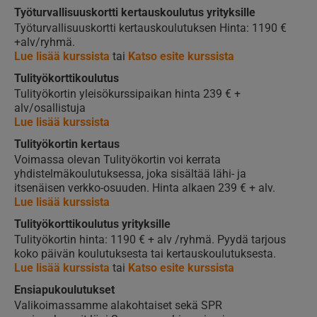
Työturvallisuuskortti kertauskoulutus yrityksille
Työturvallisuuskortti kertauskoulutuksen Hinta: 1190 €
+alv/ryhmä.
Lue lisää kurssista
tai
Katso esite kurssista
Tulityökorttikoulutus
Tulityökortin yleisökurssipaikan hinta 239 € +
alv/osallistuja
Lue lisää kurssista
Tulityökortin kertaus
Voimassa olevan Tulityökortin voi kerrata
yhdistelmäkoulutuksessa, joka sisältää lähi- ja
itsenäisen verkko-osuuden. Hinta alkaen 239 € + alv.
Lue lisää kurssista
Tulityökorttikoulutus yrityksille
Tulityökortin hinta: 1190 € + alv /ryhmä. Pyydä tarjous
koko päivän koulutuksesta tai kertauskoulutuksesta.
Lue lisää kurssista
tai
Katso esite kurssista
Ensiapukoulutukset
Valikoimassamme alakohtaiset sekä SPR