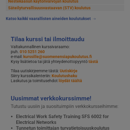
Nestekaasun käytönvalvojan koulutus
Säteilyturvallisuusvastaavan (STV) koulutus
Katso kaikki vaarallisten aineiden koulutukset
Tilaa kurssi tai ilmoittaudu
Valtakunnallinen kurssivaraamo:
puh.
010 5251 260
e-mail:
kurssille@suomenensiapukoulutus.fi
Kysy lisätietoa tai jätä yhteydenottopyyntö
tästä
Tilaa uutiskirjeemme tästä:
Uutiskirje
Siirry kurssikalenteriin:
Koulutushaku
Laskutus ja toimitusehdot
löydät täältä
Uusimmat verkkokurssimme!
Tutustu uusiin ja suosituimpiin verkkokursseihimme:
Electrical Work Safety Training SFS 6002 for
Electrical Networks
Tunnetun toimittajan turvatietoisuuskoulutus