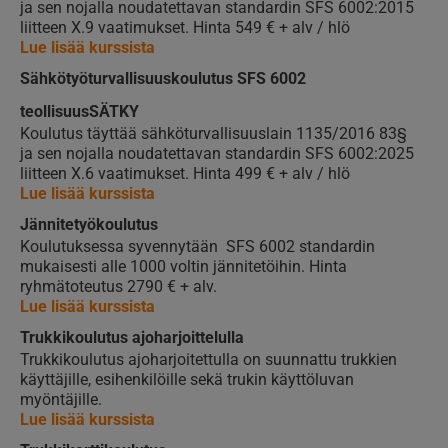
ja sen nojalla noudatettavan standardin SFS 6002:2015
liitteen X.9 vaatimukset. Hinta 549 € + alv / hlö
Lue lisää kurssista
Sähkötyöturvallisuuskoulutus SFS 6002
teollisuusSÄTKY
Koulutus täyttää sähköturvallisuuslain 1135/2016 83§
ja sen nojalla noudatettavan standardin SFS 6002:2025
liitteen X.6 vaatimukset. Hinta 499 € + alv / hlö
Lue lisää kurssista
Jännitetyökoulutus
Koulutuksessa syvennytään SFS 6002 standardin
mukaisesti alle 1000 voltin jännitetöihin. Hinta
ryhmätoteutus 2790 € + alv.
Lue lisää kurssista
Trukkikoulutus ajoharjoittelulla
Trukkikoulutus ajoharjoitettulla on suunnattu trukkien
käyttäjille, esihenkilöille sekä trukin käyttöluvan
myöntäjille.
Lue lisää kurssista