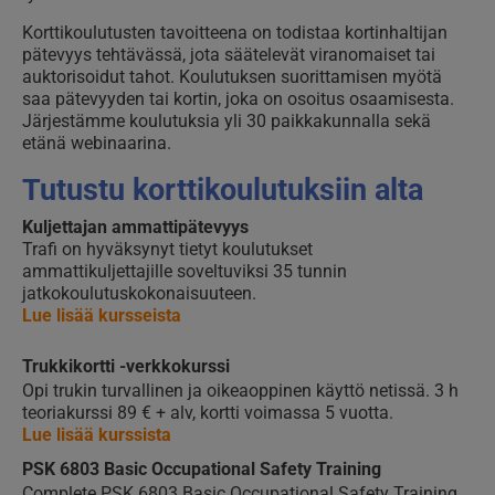
Korttikoulutusten tavoitteena on todistaa kortinhaltijan
pätevyys tehtävässä, jota säätelevät viranomaiset tai
auktorisoidut tahot. Koulutuksen suorittamisen myötä
saa pätevyyden tai kortin, joka on osoitus osaamisesta.
Järjestämme koulutuksia yli 30 paikkakunnalla sekä
etänä webinaarina.
Tutustu korttikoulutuksiin alta
Kuljettajan ammattipätevyys
Trafi on hyväksynyt tietyt koulutukset
ammattikuljettajille soveltuviksi 35 tunnin
jatkokoulutuskokonaisuuteen.
Lue lisää kursseista
Trukkikortti -verkkokurssi
Opi trukin turvallinen ja oikeaoppinen käyttö netissä. 3 h
teoriakurssi 89 € + alv, kortti voimassa 5 vuotta.
Lue lisää kurssista
PSK 6803 Basic Occupational Safety Training
Complete PSK 6803 Basic Occupational Safety Training