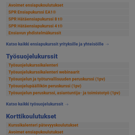
Avoimet ensiapukoulutukset
SPR Ensiapukurssi EA1®
SPR Hätäensiapukurssi 8 t®
SPR Hätäensiapukurssi 4 t®
Ensiavun yhdistelmäkurssit
Katso kaikki ensiapukurssit yrityksille ja yhteisöille
Työsuojelukurssit
Työsuojelukurssikalenteri
Työsuojelukurssikalenteri webinaarit
Työsuojelun ja työturvallisuuden peruskurssi (1pv)
Työsuojelupäällikön peruskurssi (1pv)
Työsuojelun peruskurssi, asiantuntija- ja toimistotyö (1pv)
Katso kaikki työsuojelukurssit
Korttikoulutukset
Kurssikalenteri pätevyyskoulutukset
Avoimet ensiapukoulutukset