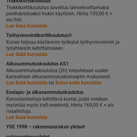
Trukkikorttikoulutus
Trukkikorttikoulutus soveltuu lainvelvoittamaksi
perehdytykseksi trukin käyttöön. Hinta 159,00 € +
alv/hlö.
Lue lisää kurssista
Työhyvinvointikorttikoulutus®
Kurssi tarjoaa käytännön työkalut työhyvinvoinnin ja
työyhteisön kehittämiseen.
Lue lisää kurssista
Alkusammutuskoulutus AS1
Alkusammutuskoulutus (2h) toteutetaan uuden
kansallisen alkusammutuskonseptin mukaisesti.
Lue lisää kurssista
tai
Katso esite kurssista
Ensiapu- ja alkusammutuskoulutus
Kansalaistaitoja kehittävä kurssi, josta voidaan
myöntää myös trafi-merkintä. Hinta 169,00 € + alv
/osallistuja.
Lue lisää kurssista
YSE 1998 – rakennusurakan yleiset
vakiosopimusehdot