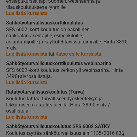
ensiapukurssit läpi Suomen, webinaarina ja
tilauskoulutuksena ryhmille.
Lue lisää kurssista
Sähkötyöturvallisuuskorttikoulutus
SFS 6002 -korttikoulutus on pakollinen
sähköalan asentajille, esihenkilöille,
asiantuntijoille ja käyttötehtävissä toimiville. Hinta 389€
+ alv.
Lue lisää kurssista
tai
Katso esite kurssista
Sähkötyöturvallisuus­korttikoulutus webinaarina
SFS 6002 -korttikoulutus verkon yli webinaarina. Hinta
349€+alv/osallistuja.
Lue lisää kurssista
Ratatyöturvallisuuskoulutus (Turva)
Koulutus tähtää turvalliseen työskentelyyn ja
liikkumiseen rautatiealueella. Hinta 389 € + alv /
osallistuja.
Lue lisää kurssista
Sähkötyöturvallisuuskoulutus SFS 6002 SÄTKY
Koulutus täyttää sähköturvallisuuslain 1135/2016 83§