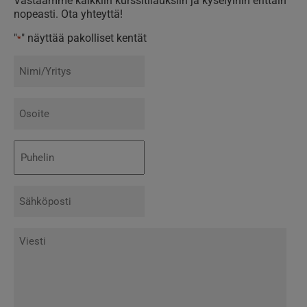
Vastaamme kaikkiin kurssitilauksiin ja kyselyihin erittäin
nopeasti. Ota yhteyttä!
"
" näyttää pakolliset kentät
*
Nimi/Yritys
*
Osoite
*
Puhelin
*
Sähköposti
*
Viesti