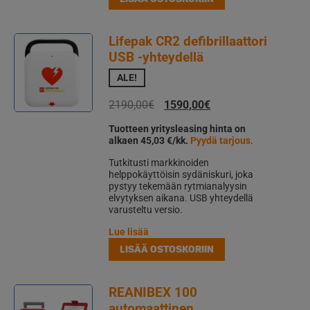
Lifepak CR2 defibrillaattori
USB -yhteydellä
ALE!
Alkuperäinen
Nykyinen
2190,00
€
1590,00
€
hinta
hinta
Tuotteen yritysleasing hinta on
oli:
on:
alkaen 45,03 €/kk.
Pyydä tarjous
.
2190,00€.
1590,00€.
Tutkitusti markkinoiden
helppokäyttöisin sydäniskuri, joka
pystyy tekemään rytmianalyysin
elvytyksen aikana. USB yhteydellä
varusteltu versio.
Lue lisää
LISÄÄ OSTOSKORIIN
REANIBEX 100
automaattinen