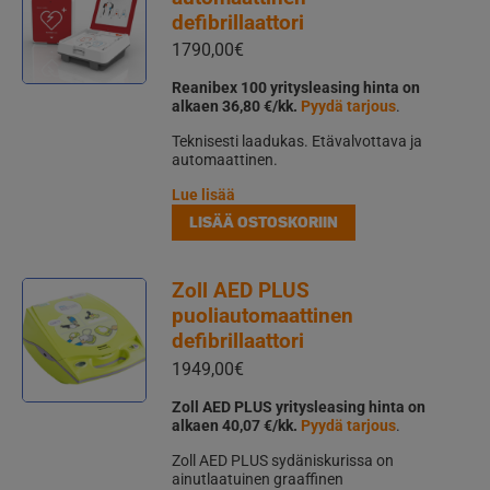
defibrillaattori
1790,00
€
Reanibex 100 yritysleasing hinta on
alkaen 36,80 €/kk.
Pyydä tarjous
.
Teknisesti laadukas. Etävalvottava ja
automaattinen.
Lue lisää
LISÄÄ OSTOSKORIIN
Zoll AED PLUS
puoliautomaattinen
defibrillaattori
1949,00
€
Zoll AED PLUS yritysleasing hinta on
alkaen 40,07 €/kk.
Pyydä tarjous
.
Zoll AED PLUS sydäniskurissa on
ainutlaatuinen graaffinen