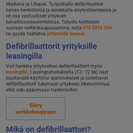
Mediana ja Lifepak. Työpaikalla defibrillaattori
turvaa henkilöstöä ja asiakkaita elvytystilanteessa ja
on osa vastuullisen yrityksen
turvallisuussuunnitelmaa. Tutustu tuotteisiin
suoraan verkkokaupassamme, soita
010 5251 260
tai pyydä lisätietoa
jättämällä tarjous
.
Defibrillaattorit yrityksille
leasingilla
Voit hankkia yrityksellesi defibrillaattorit myös
leasingilla
. Leasingrahoituksella (12–72 kk) saat
joustavasti käyttöösi ajanmukaiset ja luotettavat
defibrillaattorit tukemaan yrityksesi liiketoimintaa,
etkä sido pääomaasi hankintoihin.
Siirry
verkkokauppaan
Mikä on defibrillaattori?