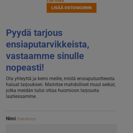
Lue lisää
LISÄÄ OSTOSKORIIN
Pyydä tarjous
ensiaputarvikkeista,
vastaamme sinulle
nopeasti!
Ota yhteyttä ja kerro meille, mistä ensiaputuotteesta
haluat tarjouksen. Mainitse mahdolliset muut seikat,
jotka meidän tulisi ottaa huomioon tarjousta
laatiessamme.
Nimi
(Pakollinen)