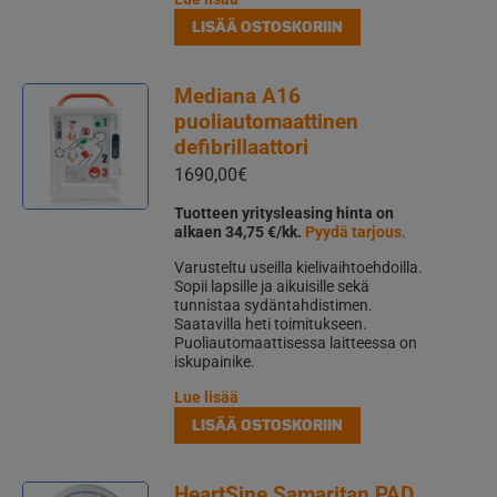
LISÄÄ OSTOSKORIIN
Mediana A16
puoliautomaattinen
defibrillaattori
1690,00
€
Tuotteen yritysleasing hinta on
alkaen 34,75 €/kk.
Pyydä tarjous
.
Varusteltu useilla kielivaihtoehdoilla.
Sopii lapsille ja aikuisille sekä
tunnistaa sydäntahdistimen.
Saatavilla heti toimitukseen.
Puoliautomaattisessa laitteessa on
iskupainike.
Lue lisää
LISÄÄ OSTOSKORIIN
HeartSine Samaritan PAD