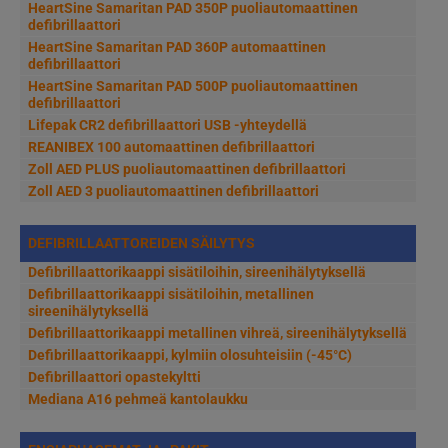
HeartSine Samaritan PAD 350P puoliautomaattinen
defibrillaattori
HeartSine Samaritan PAD 360P automaattinen
defibrillaattori
HeartSine Samaritan PAD 500P puoliautomaattinen
defibrillaattori
Lifepak CR2 defibrillaattori USB -yhteydellä
REANIBEX 100 automaattinen defibrillaattori
Zoll AED PLUS puoliautomaattinen defibrillaattori
Zoll AED 3 puoliautomaattinen defibrillaattori
DEFIBRILLAATTOREIDEN SÄILYTYS
Defibrillaattorikaappi sisätiloihin, sireenihälytyksellä
Defibrillaattorikaappi sisätiloihin, metallinen
sireenihälytyksellä
Defibrillaattorikaappi metallinen vihreä, sireenihälytyksellä
Defibrillaattorikaappi, kylmiin olosuhteisiin (-45°C)
Defibrillaattori opastekyltti
Mediana A16 pehmeä kantolaukku