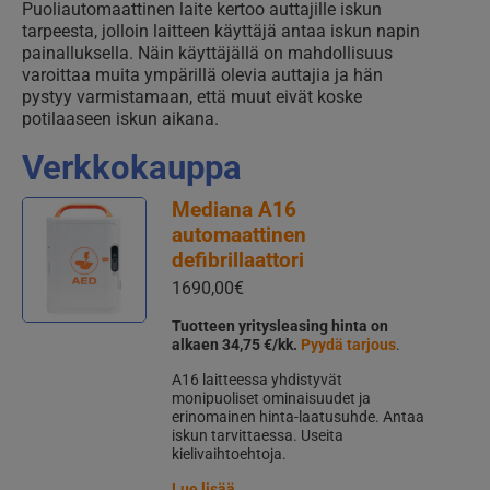
Puoliautomaattinen laite kertoo auttajille iskun
tarpeesta, jolloin laitteen käyttäjä antaa iskun napin
painalluksella. Näin käyttäjällä on mahdollisuus
varoittaa muita ympärillä olevia auttajia ja hän
pystyy varmistamaan, että muut eivät koske
potilaaseen iskun aikana.
Verkkokauppa
Mediana A16
automaattinen
defibrillaattori
1690,00
€
Tuotteen yritysleasing hinta on
alkaen 34,75 €/kk.
Pyydä tarjous
.
A16 laitteessa yhdistyvät
monipuoliset ominaisuudet ja
erinomainen hinta-laatusuhde. Antaa
iskun tarvittaessa. Useita
kielivaihtoehtoja.
Lue lisää