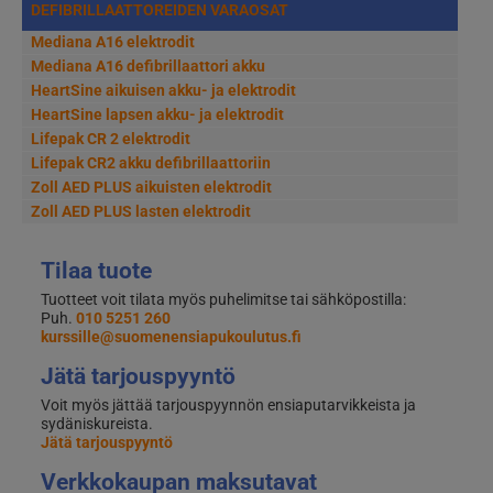
DEFIBRILLAATTOREIDEN VARAOSAT
Mediana A16 elektrodit
Mediana A16 defibrillaattori akku
HeartSine aikuisen akku- ja elektrodit
HeartSine lapsen akku- ja elektrodit
Lifepak CR 2 elektrodit
Lifepak CR2 akku defibrillaattoriin
Zoll AED PLUS aikuisten elektrodit
Zoll AED PLUS lasten elektrodit
Tilaa tuote
Tuotteet voit tilata myös puhelimitse tai sähköpostilla:
Puh.
010 5251 260
kurssille@suomenensiapukoulutus.fi
Jätä tarjouspyyntö
Voit myös jättää tarjouspyynnön ensiaputarvikkeista ja
sydäniskureista.
Jätä tarjouspyyntö
Verkkokaupan maksutavat