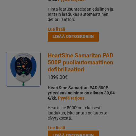
Hinta-laatusuhteeltaan edullinen ja
erittäin laadukas automaattinen
defibrillaattori.
Lue lisää
LISÄÄ OSTOSKORIIN
HeartSine Samaritan PAD
500P puoliautomaattinen
defibrillaattori
1899,00
€
HeartSine Samaritan PAD 500P
yritysleasing hinta on alkaen 39,04
€/kk.
Pyydä tarjous
.
Heartsine 500P on teknisesti
laadukas, joka antaa palautetta
elvytyksestä.
Lue lisää
LISÄÄ OSTOSKORIIN