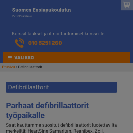
Suomen
Hyppää
Hyppää
Suomen Ensiapukoulutus
navigointiin
sisältöön
Ensiapukoulut
Kurssitilaukset ja ilmoittautumiset kursseille
010 5251 260
VALIKKO
Etusivu
/ Defibrillaattorit
Defibrillaattorit
Parhaat defibrillaattorit
työpaikalle
Saat kauttamme suositut defibrillaattorit luotettavilta
merkeiltä: HeartSine Samaritan, Reanibex, Zoll,