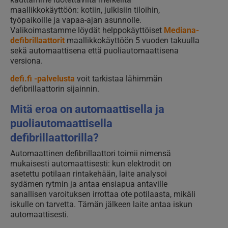
maallikkokäyttöön: kotiin, julkisiin tiloihin,
työpaikoille ja vapaa-ajan asunnolle.
Valikoimastamme löydät helppokäyttöiset
Mediana-
defibrillaattorit
maallikkokäyttöön 5 vuoden takuulla
sekä automaattisena että puoliautomaattisena
versiona.
defi.fi -palvelusta
voit tarkistaa lähimmän
defibrillaattorin sijainnin.
Mitä eroa on automaattisella ja
puoliautomaattisella
defibrillaattorilla?
Automaattinen defibrillaattori toimii nimensä
mukaisesti automaattisesti: kun elektrodit on
asetettu potilaan rintakehään, laite analysoi
sydämen rytmin ja antaa ensiapua antaville
sanallisen varoituksen irrottaa ote potilaasta, mikäli
iskulle on tarvetta. Tämän jälkeen laite antaa iskun
automaattisesti.