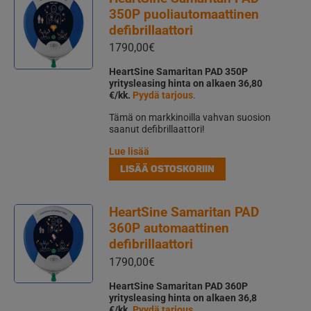
350P puoliautomaattinen
defibrillaattori
1790,00
€
HeartSine Samaritan PAD 350P
yritysleasing hinta on alkaen 36,80
€/kk.
Pyydä tarjous
.
Tämä on markkinoilla vahvan suosion
saanut defibrillaattori!
Lue lisää
LISÄÄ OSTOSKORIIN
HeartSine Samaritan PAD
360P automaattinen
defibrillaattori
1790,00
€
HeartSine Samaritan PAD 360P
yritysleasing hinta on alkaen 36,8
€/kk.
Pyydä tarjous
.