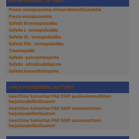
ENSIAPUASEMAT JA -PAKIT
Presto ensiapuasema elintarviketeollisuudelle
Presto ensiapuasema
Safedo M ensiapulaukku
Safedo L -ensiapulaukku
Safedo XL -ensiapulaukku
Safedo XXL -ensiapulaukku
Traumapakki
Safedo -palovammapiste
Safedo -silmähuuhdepiste
Safedo haavanhoitopiste
HARJOITUSDEFIBRILLAATTORIT
HeartSine Samaritan PAD 350P puoliautomaattinen
harjoitusdefibrillaattori
HeartSine Samaritan PAD 360P automaattinen
harjoitusdefibrillaattori
HeartSine Samaritan PAD 500P automaattinen
harjoitusdefibrillaattori