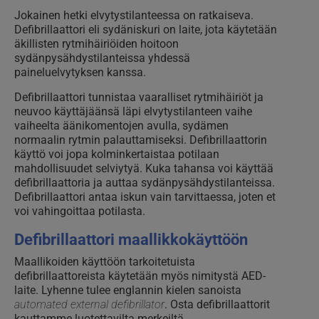
Jokainen hetki elvytystilanteessa on ratkaiseva.
Defibrillaattori eli sydäniskuri on laite, jota käytetään
äkillisten rytmihäiriöiden hoitoon
sydänpysähdystilanteissa yhdessä
paineluelvytyksen kanssa.
Defibrillaattori tunnistaa vaaralliset rytmihäiriöt ja
neuvoo käyttäjäänsä läpi elvytystilanteen vaihe
vaiheelta äänikomentojen avulla, sydämen
normaalin rytmin palauttamiseksi. Defibrillaattorin
käyttö voi jopa kolminkertaistaa potilaan
mahdollisuudet selviytyä. Kuka tahansa voi käyttää
defibrillaattoria ja auttaa sydänpysähdystilanteissa.
Defibrillaattori antaa iskun vain tarvittaessa, joten et
voi vahingoittaa potilasta.
Defibrillaattori maallikkokäyttöön
Maallikoiden käyttöön tarkoitetuista
defibrillaattoreista käytetään myös nimitystä AED-
laite. Lyhenne tulee englannin kielen sanoista
automated external defibrillator
. Osta defibrillaattorit
kauttamme luotettavilta merkeiltä