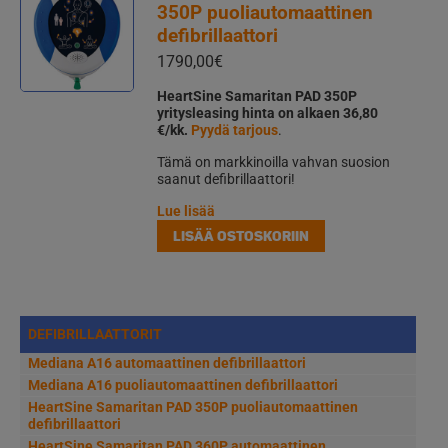
350P puoliautomaattinen
defibrillaattori
1790,00
€
HeartSine Samaritan PAD 350P
yritysleasing hinta on alkaen 36,80
€/kk.
Pyydä tarjous
.
Tämä on markkinoilla vahvan suosion
saanut defibrillaattori!
Lue lisää
LISÄÄ OSTOSKORIIN
DEFIBRILLAATTORIT
Mediana A16 automaattinen defibrillaattori
Mediana A16 puoliautomaattinen defibrillaattori
HeartSine Samaritan PAD 350P puoliautomaattinen
defibrillaattori
HeartSine Samaritan PAD 360P automaattinen