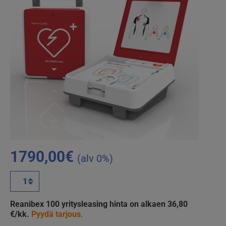
1790,00
€
(alv 0%)
REANIBEX
100
automaattinen
Reanibex 100 yritysleasing hinta on alkaen 36,80
defibrillaattori
€/kk.
Pyydä tarjous
.
määrä