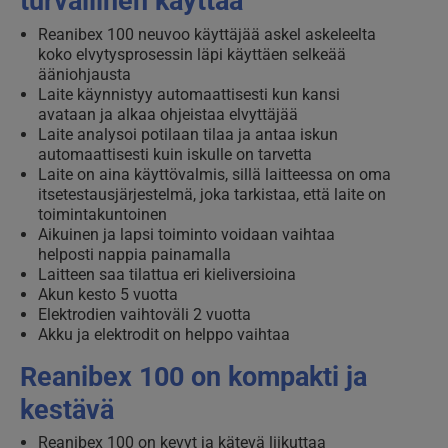
turvallinen käyttää
Reanibex 100 neuvoo käyttäjää askel askeleelta
koko elvytysprosessin läpi käyttäen selkeää
ääniohjausta
Laite käynnistyy automaattisesti kun kansi
avataan ja alkaa ohjeistaa elvyttäjää
Laite analysoi potilaan tilaa ja antaa iskun
automaattisesti kuin iskulle on tarvetta
Laite on aina käyttövalmis, sillä laitteessa on oma
itsetestausjärjestelmä, joka tarkistaa, että laite on
toimintakuntoinen
Aikuinen ja lapsi toiminto voidaan vaihtaa
helposti nappia painamalla
Laitteen saa tilattua eri kieliversioina
Akun kesto 5 vuotta
Elektrodien vaihtoväli 2 vuotta
Akku ja elektrodit on helppo vaihtaa
Reanibex 100 on kompakti ja
kestävä
Reanibex 100 on kevyt ja kätevä liikuttaa