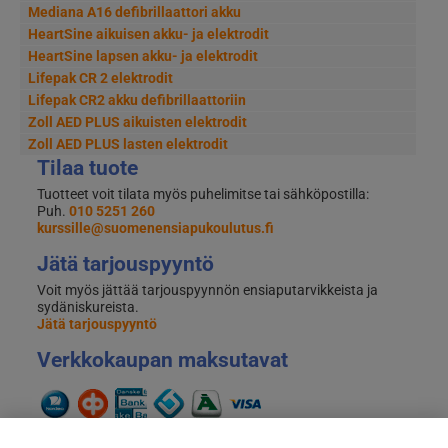
Mediana A16 defibrillaattori akku
HeartSine aikuisen akku- ja elektrodit
HeartSine lapsen akku- ja elektrodit
Lifepak CR 2 elektrodit
Lifepak CR2 akku defibrillaattoriin
Zoll AED PLUS aikuisten elektrodit
Zoll AED PLUS lasten elektrodit
Tilaa tuote
Tuotteet voit tilata myös puhelimitse tai sähköpostilla:
Puh.
010 5251 260
kurssille@suomenensiapukoulutus.fi
Jätä tarjouspyyntö
Voit myös jättää tarjouspyynnön ensiaputarvikkeista ja
sydäniskureista.
Jätä tarjouspyyntö
Verkkokaupan maksutavat