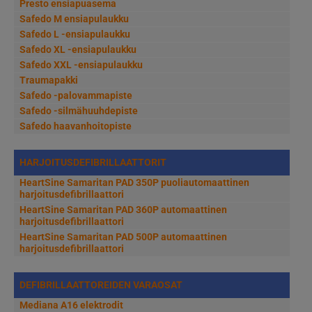
Presto ensiapuasema
Safedo M ensiapulaukku
Safedo L -ensiapulaukku
Safedo XL -ensiapulaukku
Safedo XXL -ensiapulaukku
Traumapakki
Safedo -palovammapiste
Safedo -silmähuuhdepiste
Safedo haavanhoitopiste
HARJOITUSDEFIBRILLAATTORIT
HeartSine Samaritan PAD 350P puoliautomaattinen
harjoitusdefibrillaattori
HeartSine Samaritan PAD 360P automaattinen
harjoitusdefibrillaattori
HeartSine Samaritan PAD 500P automaattinen
harjoitusdefibrillaattori
DEFIBRILLAATTOREIDEN VARAOSAT
Mediana A16 elektrodit