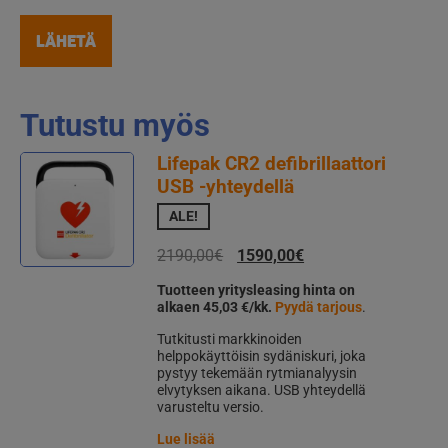
Tutustu myös
Lifepak CR2 defibrillaattori
USB -yhteydellä
ALE!
Alkuperäinen
Nykyinen
2190,00
€
1590,00
€
hinta
hinta
Tuotteen yritysleasing hinta on
oli:
on:
alkaen 45,03 €/kk.
Pyydä tarjous
.
2190,00€.
1590,00€.
Tutkitusti markkinoiden
helppokäyttöisin sydäniskuri, joka
pystyy tekemään rytmianalyysin
elvytyksen aikana. USB yhteydellä
varusteltu versio.
Lue lisää