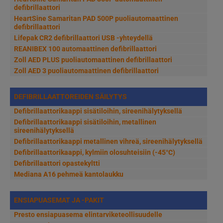
defibrillaattori
HeartSine Samaritan PAD 500P puoliautomaattinen
defibrillaattori
Lifepak CR2 defibrillaattori USB -yhteydellä
REANIBEX 100 automaattinen defibrillaattori
Zoll AED PLUS puoliautomaattinen defibrillaattori
Zoll AED 3 puoliautomaattinen defibrillaattori
DEFIBRILLAATTOREIDEN SÄILYTYS
Defibrillaattorikaappi sisätiloihin, sireenihälytyksellä
Defibrillaattorikaappi sisätiloihin, metallinen
sireenihälytyksellä
Defibrillaattorikaappi metallinen vihreä, sireenihälytyksellä
Defibrillaattorikaappi, kylmiin olosuhteisiin (-45°C)
Defibrillaattori opastekyltti
Mediana A16 pehmeä kantolaukku
ENSIAPUASEMAT JA -PAKIT
Presto ensiapuasema elintarviketeollisuudelle