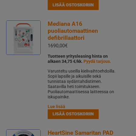
LISÄÄ OSTOSKORIIN
Mediana A16
puoliautomaattinen
defibrillaattori
1690,00
€
Tuotteen yritysleasing hinta on
alkaen 34,75 €/kk.
Pyydä tarjous
.
Varusteltu useilla kielivaihtoehdoilla.
Sopii lapsille ja aikuisille sekä
tunnistaa sydäntahdistimen.
Saatavilla heti toimitukseen.
Puoliautomaattisessa laitteessa on
iskupainike.
Lue lisää
LISÄÄ OSTOSKORIIN
HeartSine Samaritan PAD