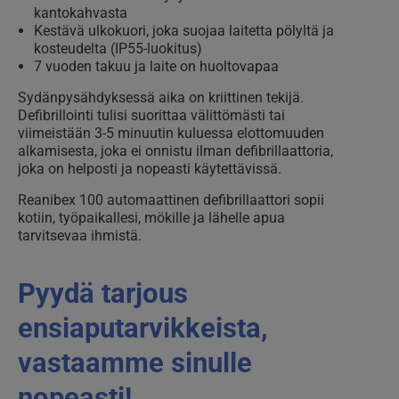
kantokahvasta
Kestävä ulkokuori, joka suojaa laitetta pölyltä ja
kosteudelta (IP55-luokitus)
7 vuoden takuu ja laite on huoltovapaa
Sydänpysähdyksessä aika on kriittinen tekijä.
Defibrillointi tulisi suorittaa välittömästi tai
viimeistään 3-5 minuutin kuluessa elottomuuden
alkamisesta, joka ei onnistu ilman defibrillaattoria,
joka on helposti ja nopeasti käytettävissä.
Reanibex 100 automaattinen defibrillaattori sopii
kotiin, työpaikallesi, mökille ja lähelle apua
tarvitsevaa ihmistä.
Pyydä tarjous
ensiaputarvikkeista,
vastaamme sinulle
nopeasti!