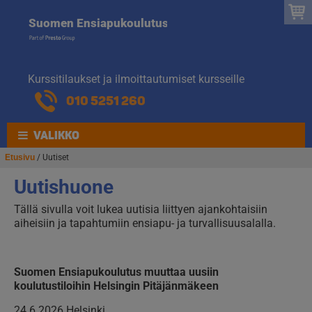
Suomen
Hyppää
Hyppää
Suomen Ensiapukoulutus
navigointiin
sisältöön
Ensiapukoulut
Kurssitilaukset ja ilmoittautumiset kursseille
010 5251 260
VALIKKO
Etusivu
/ Uutiset
Uutishuone
Tällä sivulla voit lukea uutisia liittyen ajankohtaisiin
aiheisiin ja tapahtumiin ensiapu- ja turvallisuusalalla.
Suomen Ensiapukoulutus muuttaa uusiin
koulutustiloihin Helsingin Pitäjänmäkeen
24.6.2026 Helsinki