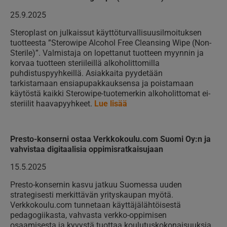
25.9.2025
Steroplast on julkaissut käyttöturvallisuusilmoituksen
tuotteesta ”Sterowipe Alcohol Free Cleansing Wipe (Non-
Sterile)”. Valmistaja on lopettanut tuotteen myynnin ja
korvaa tuotteen steriileillä alkoholittomilla
puhdistuspyyhkeillä. Asiakkaita pyydetään
tarkistamaan ensiapupakkauksensa ja poistamaan
käytöstä kaikki Sterowipe-tuotemerkin alkoholittomat ei-
steriilit haavapyyhkeet.
Lue lisää
Presto-konserni ostaa Verkkokoulu.com Suomi Oy:n ja
vahvistaa digitaalisia oppimisratkaisujaan
15.5.2025
Presto-konsernin kasvu jatkuu Suomessa uuden
strategisesti merkittävän yrityskaupan myötä.
Verkkokoulu.com tunnetaan käyttäjälähtöisestä
pedagogiikasta, vahvasta verkko-oppimisen
osaamisesta ja kyvystä tuottaa koulutuskokonaisuuksia