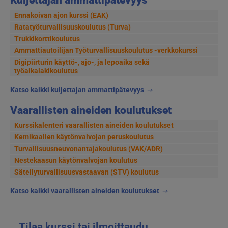
Kuljettajan ammattipätevyys
Ennakoivan ajon kurssi (EAK)
Ratatyöturvallisuuskoulutus (Turva)
Trukkikorttikoulutus
Ammattiautoilijan Työturvallisuuskoulutus -verkkokurssi
Digipiirturin käyttö-, ajo-, ja lepoaika sekä
työaikalakikoulutus
Katso kaikki kuljettajan ammattipätevyys
Vaarallisten aineiden koulutukset
Kurssikalenteri vaarallisten aineiden koulutukset
Kemikaalien käytönvalvojan peruskoulutus
Turvallisuusneuvonantajakoulutus (VAK/ADR)
Nestekaasun käytönvalvojan koulutus
Säteilyturvallisuusvastaavan (STV) koulutus
Katso kaikki vaarallisten aineiden koulutukset
Tilaa kurssi tai ilmoittaudu