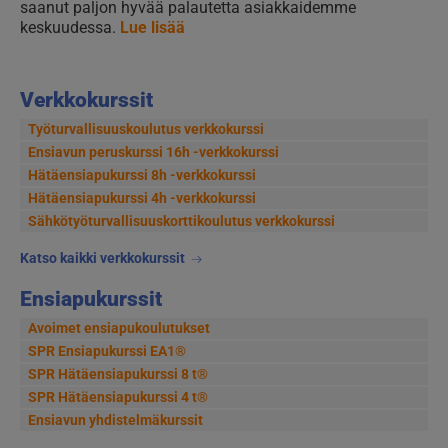
saanut paljon hyvää palautetta asiakkaidemme
keskuudessa.
Lue lisää
Verkkokurssit
Työturvallisuuskoulutus verkkokurssi
Ensiavun peruskurssi 16h -verkkokurssi
Hätäensiapukurssi 8h -verkkokurssi
Hätäensiapukurssi 4h -verkkokurssi
Sähkötyöturvallisuus­korttikoulutus verkkokurssi
Katso kaikki verkkokurssit
Ensiapukurssit
Avoimet ensiapukoulutukset
SPR Ensiapukurssi EA1®
SPR Hätäensiapukurssi 8 t®
SPR Hätäensiapukurssi 4 t®
Ensiavun yhdistelmäkurssit