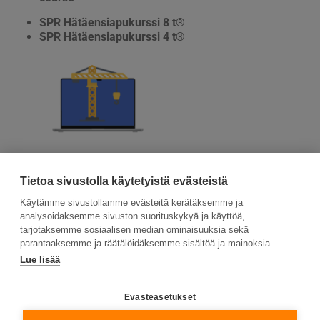
SPR Hätäensiapukurssi 8 t®
SPR Hätäensiapukurssi 4 t®
Tutustu ja aloita
Tietoa sivustolla käytetyistä evästeistä
Käytämme sivustollamme evästeitä kerätäksemme ja
analysoidaksemme sivuston suorituskykyä ja käyttöä,
tarjotaksemme sosiaalisen median ominaisuuksia sekä
parantaaksemme ja räätälöidäksemme sisältöä ja mainoksia.
Lue lisää
Suomen Ensiapukoulutus Oy, Valimotie 21, 00380
Helsinki
Evästeasetukset
Tietosuojaseloste ja evästeiden käyttö