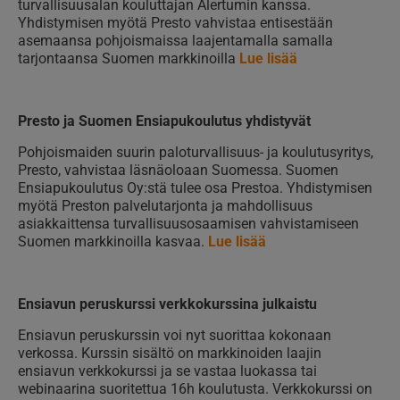
turvallisuusalan kouluttajan Alertumin kanssa.
Yhdistymisen myötä Presto vahvistaa entisestään
asemaansa pohjoismaissa laajentamalla samalla
tarjontaansa Suomen markkinoilla
Lue lisää
Presto ja Suomen Ensiapukoulutus yhdistyvät
Pohjoismaiden suurin paloturvallisuus- ja koulutusyritys,
Presto, vahvistaa läsnäoloaan Suomessa. Suomen
Ensiapukoulutus Oy:stä tulee osa Prestoa. Yhdistymisen
myötä Preston palvelutarjonta ja mahdollisuus
asiakkaittensa turvallisuusosaamisen vahvistamiseen
Suomen markkinoilla kasvaa.
Lue lisää
Ensiavun peruskurssi verkkokurssina julkaistu
Ensiavun peruskurssin voi nyt suorittaa kokonaan
verkossa. Kurssin sisältö on markkinoiden laajin
ensiavun verkkokurssi ja se vastaa luokassa tai
webinaarina suoritettua 16h koulutusta. Verkkokurssi on