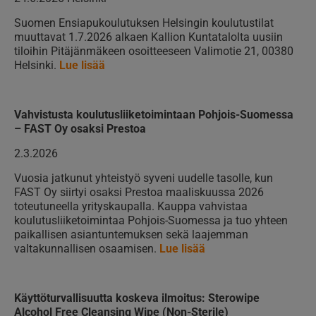
Suomen Ensiapukoulutuksen Helsingin koulutustilat
muuttavat 1.7.2026 alkaen Kallion Kuntatalolta uusiin
tiloihin Pitäjänmäkeen osoitteeseen Valimotie 21, 00380
Helsinki.
Lue lisää
Vahvistusta koulutusliiketoimintaan Pohjois-Suomessa
– FAST Oy osaksi Prestoa
2.3.2026
Vuosia jatkunut yhteistyö syveni uudelle tasolle, kun
FAST Oy siirtyi osaksi Prestoa maaliskuussa 2026
toteutuneella yrityskaupalla. Kauppa vahvistaa
koulutusliiketoimintaa Pohjois-Suomessa ja tuo yhteen
paikallisen asiantuntemuksen sekä laajemman
valtakunnallisen osaamisen.
Lue lisää
Käyttöturvallisuutta koskeva ilmoitus: Sterowipe
Alcohol Free Cleansing Wipe (Non-Sterile)