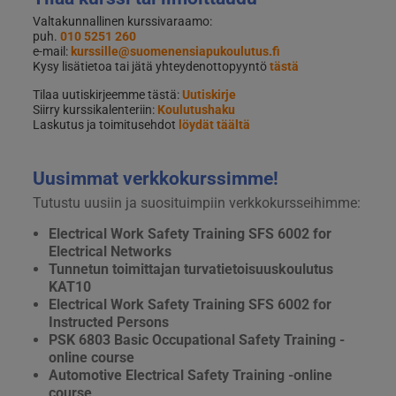
Valtakunnallinen kurssivaraamo:
puh.
010 5251 260
e-mail:
kurssille@suomenensiapukoulutus.fi
Kysy lisätietoa tai jätä yhteydenottopyyntö
tästä
Tilaa uutiskirjeemme tästä:
Uutiskirje
Siirry kurssikalenteriin:
Koulutushaku
Laskutus ja toimitusehdot
löydät täältä
Uusimmat verkkokurssimme!
Tutustu uusiin ja suosituimpiin verkkokursseihimme:
Electrical Work Safety Training SFS 6002 for
Electrical Networks
Tunnetun toimittajan turvatietoisuuskoulutus
KAT10
Electrical Work Safety Training SFS 6002 for
Instructed Persons
PSK 6803 Basic Occupational Safety Training -
online course
Automotive Electrical Safety Training -online
course