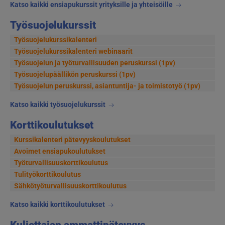
Katso kaikki ensiapukurssit yrityksille ja yhteisöille
Työsuojelukurssit
Työsuojelukurssikalenteri
Työsuojelukurssikalenteri webinaarit
Työsuojelun ja työturvallisuuden peruskurssi (1pv)
Työsuojelupäällikön peruskurssi (1pv)
Työsuojelun peruskurssi, asiantuntija- ja toimistotyö (1pv)
Katso kaikki työsuojelukurssit
Korttikoulutukset
Kurssikalenteri pätevyyskoulutukset
Avoimet ensiapukoulutukset
Työturvallisuuskorttikoulutus
Tulityökorttikoulutus
Sähkötyöturvallisuuskorttikoulutus
Katso kaikki korttikoulutukset