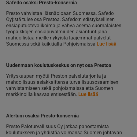
Safedo osaksi Presto-konsernia
Presto vahvistaa läsnäoloaan Suomessa. Safedo
Oyj:stä tulee osa Prestoa. Safedo:n edistyksellinen
ensiaputuotevalikoima ja vahva asema suomalaisten
työpaikkojen ensiapuvalmiuden asiantuntijana
mahdollistaa meille nykyistä laajemmat palvelut
Suomessa sekä kaikkialla Pohjoismaissa
Lue lisää
Uudenmaan koulutuskeskus on nyt osa Prestoa
Yrityskaupan myötä Preston palvelutarjonta ja
mahdollisuus asiakkaittensa turvallisuusosaamisen
vahvistamiseen sekä pohjoismaissa että Suomen
markkinoilla kasvaa entisestään.
Lue lisää
Alertum osaksi Presto-konsernia
Presto Paloturvallisuus Oy jatkaa panostamista
koulutukseen ja yhdistää voimansa Suomen johtavan