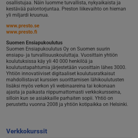
osallistujaa. Näin luomme turvallista, nykyaikaista ja
kestävää palontorjuntaa. Preston liikevaihto on hieman
yli miljardi kruunua.
www.presto.se
www.presto.fi
Suomen Ensiapukoulutus
Suomen Ensiapukoulutus Oy on Suomen suurin
ensiapu- ja turvallisuuskouluttaja. Vuosittain yhtiön
koulutuksissa käy yli 40 000 henkilöä ja
koulutustapahtumia järjestetään vuosittain lähes 3000.
Yhtiön innovatiiviset digitaaliset koulutusratkaisut
mahdollistavat kurssien suorittamisen lähikoulutusten
lisäksi myös verkon yli webinaareina tai kokonaan
ajasta ja paikasta riippumattomasti verkkokursseina,
silloin kun se asiakkaille parhaiten sopii. Yhtiö on
perustettu vuonna 2008 ja yhtiön kotipaikka on Helsinki.
Verkkokurssit