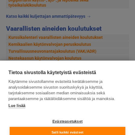
työaikalakikoulutus
Katso kaikki kuljettajan ammattipätevyys
Vaarallisten aineiden koulutukset
Kurssikalenteri vaarallisten aineiden koulutukset
Kemikaalien käytönvalvojan peruskoulutus
Turvallisuusneuvonantajakoulutus (VAK/ADR)
Nestekaasun käytönvalvojan koulutus
Säteilyturvallisuusvastaavan (STV) koulutus
Tietoa sivustolla käytetyistä evästeistä
Katso kaikki vaarallisten aineiden koulutukset
Käytämme sivustollamme evästeitä kerätäksemme ja
analysoidaksemme sivuston suorituskykyä ja käyttöä,
tarjotaksemme sosiaalisen median ominaisuuksia sekä
parantaaksemme ja räätälöidäksemme sisältöä ja mainoksia.
Lue lisää
Suomen Ensiapukoulutus Oy, Valimotie 21, 00380
Helsinki
Evästeasetukset
Tietosuojaseloste ja evästeiden käyttö
Salli kaikki evästeet