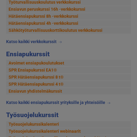
Työturvallisuuskoulutus verkkokurssi
Ensiavun peruskurssi 16h -verkkokurssi
Hätäensiapukurssi 8h -verkkokurssi
Hätäensiapukurssi 4h -verkkokurssi
Sähkötyöturvallisuus­korttikoulutus verkkokurssi
Katso kaikki verkkokurssit
Ensiapukurssit
Avoimet ensiapukoulutukset
SPR Ensiapukurssi EA1®
SPR Hätäensiapukurssi 8 t®
SPR Hätäensiapukurssi 4 t®
Ensiavun yhdistelmäkurssit
Katso kaikki ensiapukurssit yrityksille ja yhteisöille
Työsuojelukurssit
Työsuojelukurssikalenteri
Työsuojelukurssikalenteri webinaarit