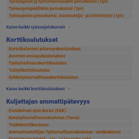
Työsuojelun ja työturvallisuuden peruskurssi (1pv)
Työsuojelupäällikön peruskurssi (1pv)
Työsuojelun peruskurssi, asiantuntija- ja toimistotyö (1pv)
Katso kaikki työsuojelukurssit
Korttikoulutukset
Kurssikalenteri pätevyyskoulutukset
Avoimet ensiapukoulutukset
Työturvallisuuskorttikoulutus
Tulityökorttikoulutus
Sähkötyöturvallisuuskorttikoulutus
Katso kaikki korttikoulutukset
Kuljettajan ammattipätevyys
Ennakoivan ajon kurssi (EAK)
Ratatyöturvallisuuskoulutus (Turva)
Trukkikorttikoulutus
Ammattiautoilijan Työturvallisuuskoulutus -verkkokurssi
Digipiirturin käyttö-, ajo-, ja lepoaika sekä