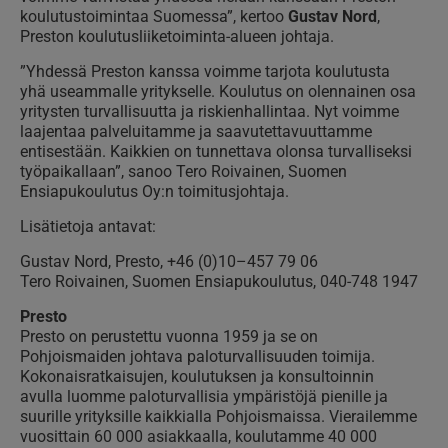
koulutustoimintaa Suomessa”, kertoo
Gustav Nord
,
Preston koulutusliiketoiminta-alueen johtaja.
”Yhdessä Preston kanssa voimme tarjota koulutusta
yhä useammalle yritykselle. Koulutus on olennainen osa
yritysten turvallisuutta ja riskienhallintaa. Nyt voimme
laajentaa palveluitamme ja saavutettavuuttamme
entisestään. Kaikkien on tunnettava olonsa turvalliseksi
työpaikallaan”, sanoo Tero Roivainen, Suomen
Ensiapukoulutus Oy:n toimitusjohtaja.
Lisätietoja antavat:
Gustav Nord, Presto, +46 (0)10–457 79 06
Tero Roivainen, Suomen Ensiapukoulutus, 040-748 1947
Presto
Presto on perustettu vuonna 1959 ja se on
Pohjoismaiden johtava paloturvallisuuden toimija.
Kokonaisratkaisujen, koulutuksen ja konsultoinnin
avulla luomme paloturvallisia ympäristöjä pienille ja
suurille yrityksille kaikkialla Pohjoismaissa. Vierailemme
vuosittain 60 000 asiakkaalla, koulutamme 40 000