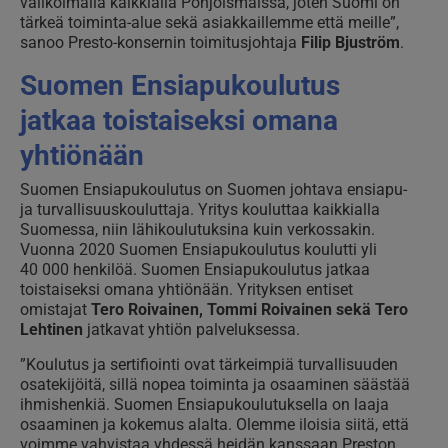
valikoimalla kaikkialla Pohjoismaissa, joten Suomi on
tärkeä toiminta-alue sekä asiakkaillemme että meille”,
sanoo Presto-konsernin toimitusjohtaja
Filip Bjuström
.
Suomen Ensiapukoulutus
jatkaa toistaiseksi omana
yhtiönään
Suomen Ensiapukoulutus on Suomen johtava ensiapu-
ja turvallisuuskouluttaja. Yritys kouluttaa kaikkialla
Suomessa, niin lähikoulutuksina kuin verkossakin.
Vuonna 2020 Suomen Ensiapukoulutus koulutti yli
40 000 henkilöä. Suomen Ensiapukoulutus jatkaa
toistaiseksi omana yhtiönään. Yrityksen entiset
omistajat
Tero Roivainen, Tommi Roivainen sekä Tero
Lehtinen
jatkavat yhtiön palveluksessa.
”Koulutus ja sertifiointi ovat tärkeimpiä turvallisuuden
osatekijöitä, sillä nopea toiminta ja osaaminen säästää
ihmishenkiä. Suomen Ensiapukoulutuksella on laaja
osaaminen ja kokemus alalta. Olemme iloisia siitä, että
voimme vahvistaa yhdessä heidän kanssaan Preston