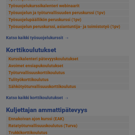
Työsuojelukurssikalenteri webinaarit
Työsuojelun ja työturvallisuuden peruskurssi (1pv)
Työsuojelupäällikön peruskurssi (1pv)
Työsuojelun peruskurssi, asiantuntija- ja toimistotyö (1pv)
Katso kaikki työsuojelukurssit
Korttikoulutukset
Kurssikalenteri pätevyyskoulutukset
Avoimet ensiapukoulutukset
Työturvallisuuskorttikoulutus
Tulityökorttikoulutus
Sähkötyöturvallisuuskorttikoulutus
Katso kaikki korttikoulutukset
Kuljettajan ammattipätevyys
Ennakoivan ajon kurssi (EAK)
Ratatyöturvallisuuskoulutus (Turva)
Trukkikorttikoulutus