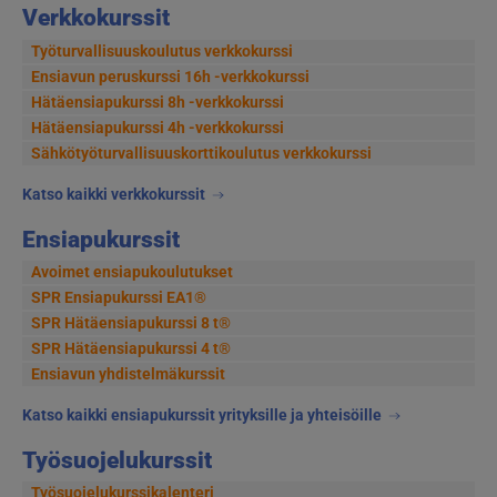
selaus
Verkkokurssit
Työturvallisuuskoulutus verkkokurssi
Ensiavun peruskurssi 16h -verkkokurssi
Hätäensiapukurssi 8h -verkkokurssi
Hätäensiapukurssi 4h -verkkokurssi
Sähkötyöturvallisuus­korttikoulutus verkkokurssi
Katso kaikki verkkokurssit
Ensiapukurssit
Avoimet ensiapukoulutukset
SPR Ensiapukurssi EA1®
SPR Hätäensiapukurssi 8 t®
SPR Hätäensiapukurssi 4 t®
Ensiavun yhdistelmäkurssit
Katso kaikki ensiapukurssit yrityksille ja yhteisöille
Työsuojelukurssit
Työsuojelukurssikalenteri