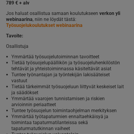
789 € + alv
Jos haluat osallistua samaan koulutukseen
verkon yli
webinaarina
, niin ne löydät tästä:
Työsuojelukoulutukset webinaarina
Tavoite:
Osallistuja
Ymmärtää työsuojelutoiminnan tavoitteet
Tietää työsuojelupäällikön ja työsuojeluhenkilöstön
tehtävät ja yhteistoiminnassa käsiteltävät asiat
Tuntee työnantajan ja työntekijän lakisääteiset
vastuut
Tietää tärkeimmät työsuojeluun liittyvät keskeiset lait
ja säädökset
Ymmärtää vaarojen tunnistamisen ja riskien
arvioinnin periaatteet
Tuntee työsuojelun toimintaohjelman merkityksen
Ymmärtää työtapaturmien ennaltaehkäisyä ja
toimintaa tapaturmatilanteissa sekä
tapaturmatutkinnan vaiheet