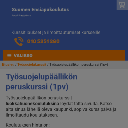
Suomen
Hyppää
Hyppää
Suomen Ensiapukoulutus
navigointiin
sisältöön
Ensiapukoulut
Kurssitilaukset ja ilmoittautumiset kursseille
010 5251 260
VALIKKO
Etusivu
/
Työsuojelukurssit
/ Työsuojelupäällikön peruskurssi (1pv)
Työsuojelupäällikön
peruskurssi (1pv)
Työsuojelupäällikön peruskurssit
luokkahuonekoulutuksina
löydät tältä sivulta. Katso
alta sinua lähellä oleva kaupunki, sopiva kurssipäivä ja
ilmoittaudu koulutukseen.
Koulutuksen hinta on: