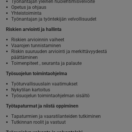
Työnantajan yleinen huolehtimisvelvoite
Opetus ja ohjaus
Yhteistoiminta
Työnantajan ja työntekijän velvollisuudet
Riskien arviointi ja hallinta
Riskien arvioinnin vaiheet
Vaarojen tunnistaminen
Riskin suuruuden arviointi ja merkittävyydestä
päättäminen
Toimenpiteet , seuranta ja palaute
Työsuojelun toimintaohjelma
Työturvallisuuslain vaatimukset
Nykytilan kartoitus
Työsuojelun toimintaohjelman sisältö
Työtapaturmat ja niistä oppiminen
Tapaturmien ja vaaratilanteiden tutkiminen
Tutkinnan roolit ja vastuut