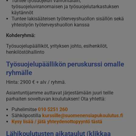
Tuntee työsuojelun valvontalain,
työsuojeluviranomaisen ja työsuojelutarkastuksen
käytännöt
Tuntee lakisääteisen työterveyshuollon sisällön sekä
yhteistyön työterveyshuollon kanssa
Kohderyhmä:
Työsuojelupäälliköt, yrityksen johto, esihenkilöt,
henkilöstöhallinto
Työsuojelupäällikön peruskurssi omalle
ryhmälle
Hinta: 2900 € + alv / ryhmä.
Asiantuntijamme auttavat järjestämään juuri teille
parhaiten soveltuvan koulutuksen! Ota yhtettä:
Puhelimitse
010 5251 260
Sähköpostilla
kurssille@suomenensiapukoulutus.fi
Kysy lisää / jätä yhteydenottopyyntö tästä
Lähikoulutusten aikataulut (klikkaa