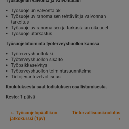
Työsuojelun valvonta ja valvontalaki
Työsuojelun valvontalaki
Työsuojeluviranomaisen tehtävät ja valvonnan
tarkoitus
Työsuojeluviranomaisen ja tarkastajan oikeudet
Työsuojelutarkastus
Työsuojelutoiminta työterveyshuollon kanssa
Työterveyshuoltolaki
Työterveyshuollon sisältö
Työpaikkaselvitys
Työterveyshuollon toimintasuunnitelma
Tietojenantovelvollisuus
Koulutuksesta saat todistuksen osallistumisesta.
Kesto:
1 päivä
←
Työsuojelupäällikön
Tieturvallisuuskoulutus
Artikkelien
jatkokurssi (1pv)
→