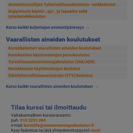
Ammattiautoilijan Työturvallisuuskoulutus -verkkokurssi
Digipiirturin käyttö-, ajo-, ja lepoaika sekä
työaikalakikoulutus
Katso kaikki kuljettajan ammattipätevyys
Vaarallisten aineiden koulutukset
Kurssikalenteri vaarallisten aineiden koulutukset
Kemikaalien käytönvalvojan peruskoulutus
Turvallisuusneuvonantajakoulutus (VAK/ADR)
Nestekaasun käytönvalvojan koulutus
Säteilyturvallisuusvastaavan (STV) koulutus
Katso kaikki vaarallisten aineiden koulutukset
Tilaa kurssi tai ilmoittaudu
Valtakunnallinen kurssivaraamo:
puh.
010 5251 260
e-mail:
kurssille@suomenensiapukoulutus.fi
Kysy lisätietoa tai jätä yhteydenottopyyntö
tästä