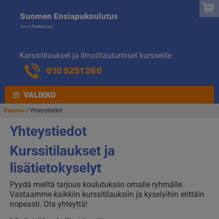
Suomen
Hyppää
Hyppää
Suomen Ensiapukoulutus
navigointiin
sisältöön
Ensiapukoulut
Kurssitilaukset ja ilmoittautumiset kursseille
010 5251 260
VALIKKO
Etusivu
/ Yhteystiedot
Yhteystiedot
Kurssitilaukset ja
lisätietokyselyt
Pyydä meiltä tarjous koulutuksiin omalle ryhmälle.
Vastaamme kaikkiin kurssitilauksiin ja kyselyihin erittäin
nopeasti. Ota yhteyttä!