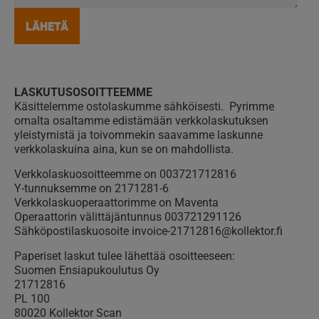
LASKUTUSOSOITTEEMME
Käsittelemme ostolaskumme sähköisesti. Pyrimme
omalta osaltamme edistämään verkkolaskutuksen
yleistymistä ja toivommekin saavamme laskunne
verkkolaskuina aina, kun se on mahdollista.
Verkkolaskuosoitteemme on 003721712816
Y-tunnuksemme on 2171281-6
Verkkolaskuoperaattorimme on Maventa
Operaattorin välittäjäntunnus 003721291126
Sähköpostilaskuosoite invoice-21712816@kollektor.fi
Paperiset laskut tulee lähettää osoitteeseen:
Suomen Ensiapukoulutus Oy
21712816
PL 100
80020 Kollektor Scan