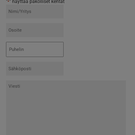
"
" näyttää pakolliset kentät
*
Nimi/Yritys
*
Osoite
*
Puhelin
*
Sähköposti
*
Viesti