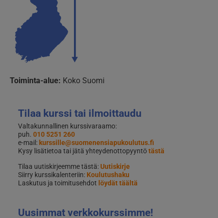
Toiminta-alue:
Koko Suomi
Tilaa kurssi tai ilmoittaudu
Valtakunnallinen kurssivaraamo:
puh.
010 5251 260
e-mail:
kurssille@suomenensiapukoulutus.fi
Kysy lisätietoa tai jätä yhteydenottopyyntö
tästä
Tilaa uutiskirjeemme tästä:
Uutiskirje
Siirry kurssikalenteriin:
Koulutushaku
Laskutus ja toimitusehdot
löydät täältä
Uusimmat verkkokurssimme!