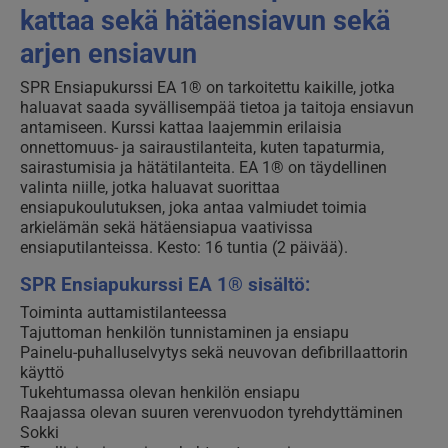
kattaa sekä hätäensiavun sekä
arjen ensiavun
SPR Ensiapukurssi EA 1® on tarkoitettu kaikille, jotka
haluavat saada syvällisempää tietoa ja taitoja ensiavun
antamiseen. Kurssi kattaa laajemmin erilaisia
onnettomuus- ja sairaustilanteita, kuten tapaturmia,
sairastumisia ja hätätilanteita. EA 1® on täydellinen
valinta niille, jotka haluavat suorittaa
ensiapukoulutuksen, joka antaa valmiudet toimia
arkielämän sekä hätäensiapua vaativissa
ensiaputilanteissa. Kesto: 16 tuntia (2 päivää).
SPR Ensiapukurssi EA 1® sisältö:
Toiminta auttamistilanteessa
Tajuttoman henkilön tunnistaminen ja ensiapu
Painelu-puhalluselvytys sekä neuvovan defibrillaattorin
käyttö
Tukehtumassa olevan henkilön ensiapu
Raajassa olevan suuren verenvuodon tyrehdyttäminen
Sokki