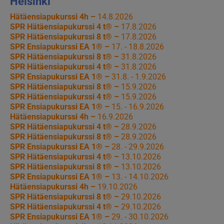
Helsinki
Hätäensiapukurssi 4h –
14.8.2026
SPR Hätäensiapukurssi 4 t® –
17.8.2026
SPR Hätäensiapukurssi 8 t® –
17.8.2026
SPR Ensiapukurssi EA 1® –
17. - 18.8.2026
SPR Hätäensiapukurssi 8 t® –
31.8.2026
SPR Hätäensiapukurssi 4 t® –
31.8.2026
SPR Ensiapukurssi EA 1® –
31.8. - 1.9.2026
SPR Hätäensiapukurssi 8 t® –
15.9.2026
SPR Hätäensiapukurssi 4 t® –
15.9.2026
SPR Ensiapukurssi EA 1® –
15. - 16.9.2026
Hätäensiapukurssi 4h –
16.9.2026
SPR Hätäensiapukurssi 4 t® –
28.9.2026
SPR Hätäensiapukurssi 8 t® –
28.9.2026
SPR Ensiapukurssi EA 1® –
28. - 29.9.2026
SPR Hätäensiapukurssi 4 t® –
13.10.2026
SPR Hätäensiapukurssi 8 t® –
13.10.2026
SPR Ensiapukurssi EA 1® –
13. - 14.10.2026
Hätäensiapukurssi 4h –
19.10.2026
SPR Hätäensiapukurssi 8 t® –
29.10.2026
SPR Hätäensiapukurssi 4 t® –
29.10.2026
SPR Ensiapukurssi EA 1® –
29. - 30.10.2026