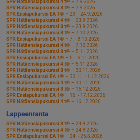
SPR Hätäensiapukurssi 4 t® –
7.9.2026
SPR Hätäensiapukurssi 8 t® –
7.9.2026
SPR Ensiapukurssi EA 1® –
23. - 24.9.2026
SPR Hätäensiapukurssi 4 t® –
23.9.2026
SPR Hätäensiapukurssi 8 t® –
23.9.2026
SPR Hätäensiapukurssi 8 t® –
7.10.2026
SPR Ensiapukurssi EA 1® –
7. - 8.10.2026
SPR Hätäensiapukurssi 4 t® –
7.10.2026
SPR Hätäensiapukurssi 8 t® –
5.11.2026
SPR Ensiapukurssi EA 1® –
5. - 6.11.2026
SPR Hätäensiapukurssi 4 t® –
5.11.2026
SPR Hätäensiapukurssi 8 t® –
30.11.2026
SPR Ensiapukurssi EA 1® –
30.11. - 1.12.2026
SPR Hätäensiapukurssi 4 t® –
30.11.2026
SPR Hätäensiapukurssi 8 t® –
16.12.2026
SPR Ensiapukurssi EA 1® –
16. - 17.12.2026
SPR Hätäensiapukurssi 4 t® –
16.12.2026
Lappeenranta
SPR Hätäensiapukurssi 8 t® –
24.8.2026
SPR Hätäensiapukurssi 4 t® –
24.8.2026
SPR Ensiapukurssi EA 1® –
24. - 25.8.2026