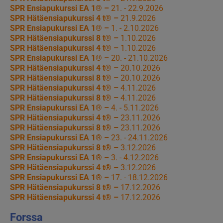
SPR Ensiapukurssi EA 1® –
21. - 22.9.2026
SPR Hätäensiapukurssi 4 t® –
21.9.2026
SPR Ensiapukurssi EA 1® –
1. - 2.10.2026
SPR Hätäensiapukurssi 8 t® –
1.10.2026
SPR Hätäensiapukurssi 4 t® –
1.10.2026
SPR Ensiapukurssi EA 1® –
20. - 21.10.2026
SPR Hätäensiapukurssi 4 t® –
20.10.2026
SPR Hätäensiapukurssi 8 t® –
20.10.2026
SPR Hätäensiapukurssi 4 t® –
4.11.2026
SPR Hätäensiapukurssi 8 t® –
4.11.2026
SPR Ensiapukurssi EA 1® –
4. - 5.11.2026
SPR Hätäensiapukurssi 4 t® –
23.11.2026
SPR Hätäensiapukurssi 8 t® –
23.11.2026
SPR Ensiapukurssi EA 1® –
23. - 24.11.2026
SPR Hätäensiapukurssi 8 t® –
3.12.2026
SPR Ensiapukurssi EA 1® –
3. - 4.12.2026
SPR Hätäensiapukurssi 4 t® –
3.12.2026
SPR Ensiapukurssi EA 1® –
17. - 18.12.2026
SPR Hätäensiapukurssi 8 t® –
17.12.2026
SPR Hätäensiapukurssi 4 t® –
17.12.2026
Forssa