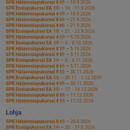
SPR Hätäensiapukurssi 8 t® –
10.9.2026
SPR Ensiapukurssi EA 1® –
10. - 11.9.2026
SPR Hätäensiapukurssi 4 t® –
10.9.2026
SPR Hätäensiapukurssi 8 t® –
21.9.2026
SPR Hätäensiapukurssi 4 t® –
21.9.2026
SPR Ensiapukurssi EA 1® –
21. - 22.9.2026
SPR Hätäensiapukurssi 4 t® –
5.10.2026
SPR Ensiapukurssi EA 1® –
5. - 6.10.2026
SPR Hätäensiapukurssi 8 t® –
5.10.2026
SPR Hätäensiapukurssi 4 t® –
5.11.2026
SPR Ensiapukurssi EA 1® –
5. - 6.11.2026
SPR Hätäensiapukurssi 8 t® –
5.11.2026
SPR Hätäensiapukurssi 8 t® –
30.11.2026
SPR Ensiapukurssi EA 1® –
30.11. - 1.12.2026
SPR Hätäensiapukurssi 4 t® –
30.11.2026
SPR Ensiapukurssi EA 1® –
17. - 18.12.2026
SPR Hätäensiapukurssi 8 t® –
17.12.2026
SPR Hätäensiapukurssi 4 t® –
17.12.2026
Lohja
SPR Hätäensiapukurssi 8 t® –
20.8.2026
SPR Ensiapukurssi EA 1® –
20. - 21.8.2026