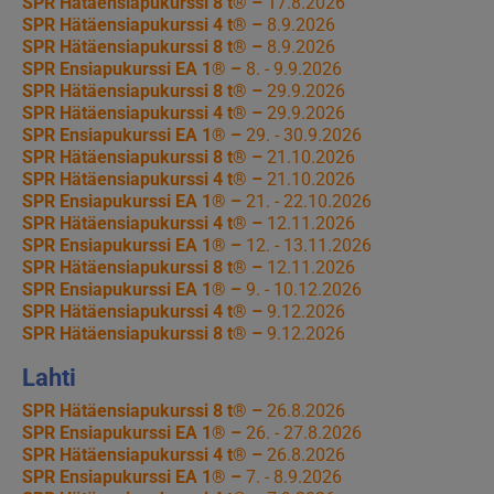
SPR Hätäensiapukurssi 8 t® –
17.8.2026
SPR Hätäensiapukurssi 4 t® –
8.9.2026
SPR Hätäensiapukurssi 8 t® –
8.9.2026
SPR Ensiapukurssi EA 1® –
8. - 9.9.2026
SPR Hätäensiapukurssi 8 t® –
29.9.2026
SPR Hätäensiapukurssi 4 t® –
29.9.2026
SPR Ensiapukurssi EA 1® –
29. - 30.9.2026
SPR Hätäensiapukurssi 8 t® –
21.10.2026
SPR Hätäensiapukurssi 4 t® –
21.10.2026
SPR Ensiapukurssi EA 1® –
21. - 22.10.2026
SPR Hätäensiapukurssi 4 t® –
12.11.2026
SPR Ensiapukurssi EA 1® –
12. - 13.11.2026
SPR Hätäensiapukurssi 8 t® –
12.11.2026
SPR Ensiapukurssi EA 1® –
9. - 10.12.2026
SPR Hätäensiapukurssi 4 t® –
9.12.2026
SPR Hätäensiapukurssi 8 t® –
9.12.2026
Lahti
SPR Hätäensiapukurssi 8 t® –
26.8.2026
SPR Ensiapukurssi EA 1® –
26. - 27.8.2026
SPR Hätäensiapukurssi 4 t® –
26.8.2026
SPR Ensiapukurssi EA 1® –
7. - 8.9.2026