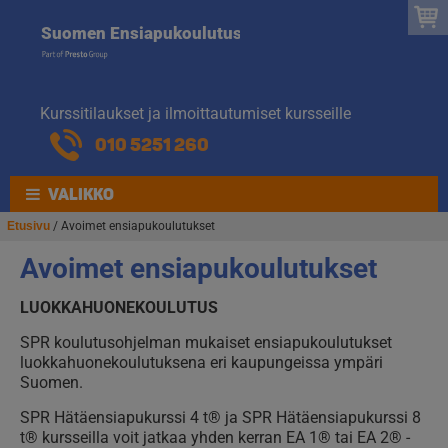
Suomen
Hyppää
Hyppää
Suomen Ensiapukoulutus
navigointiin
sisältöön
Ensiapukoulut
Kurssitilaukset ja ilmoittautumiset kursseille
010 5251 260
VALIKKO
Etusivu
/ Avoimet ensiapukoulutukset
Avoimet ensiapukoulutukset
LUOKKAHUONEKOULUTUS
SPR koulutusohjelman mukaiset ensiapukoulutukset
luokkahuonekoulutuksena eri kaupungeissa ympäri
Suomen.
SPR Hätäensiapukurssi 4 t® ja SPR Hätäensiapukurssi 8
t® kursseilla voit jatkaa yhden kerran EA 1® tai EA 2® -