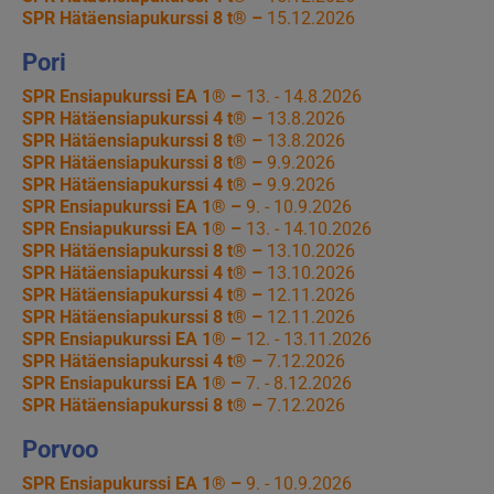
SPR Hätäensiapukurssi 8 t® –
15.12.2026
Pori
SPR Ensiapukurssi EA 1® –
13. - 14.8.2026
SPR Hätäensiapukurssi 4 t® –
13.8.2026
SPR Hätäensiapukurssi 8 t® –
13.8.2026
SPR Hätäensiapukurssi 8 t® –
9.9.2026
SPR Hätäensiapukurssi 4 t® –
9.9.2026
SPR Ensiapukurssi EA 1® –
9. - 10.9.2026
SPR Ensiapukurssi EA 1® –
13. - 14.10.2026
SPR Hätäensiapukurssi 8 t® –
13.10.2026
SPR Hätäensiapukurssi 4 t® –
13.10.2026
SPR Hätäensiapukurssi 4 t® –
12.11.2026
SPR Hätäensiapukurssi 8 t® –
12.11.2026
SPR Ensiapukurssi EA 1® –
12. - 13.11.2026
SPR Hätäensiapukurssi 4 t® –
7.12.2026
SPR Ensiapukurssi EA 1® –
7. - 8.12.2026
SPR Hätäensiapukurssi 8 t® –
7.12.2026
Porvoo
SPR Ensiapukurssi EA 1® –
9. - 10.9.2026