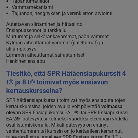
Tapahtumatiedot
Vammamekanismi
Tajunnan, hengityksen ja verenkierron arviointi
Autettavan siirtäminen ja hätäsiirto
Ensiapuasennot ja tarkkailu
Murtumat ja selkärankavammat, pään vammat
Kylmän aiheuttamat vammat (paleltumat) ja
alilämpöisyys
Lämmön aiheuttamat sairastumiset
Henkinen ensiapu
Tiesitkö, että SPR Hätäensiapukurssit 4
t® ja 8 t® toimivat myös ensiavun
kertauskursseina?
SPR hätäensiapukurssit toimivat myös ensiaputaitojen
kertauskurssina, joiden avulla voit päivittää
voimassa
olevan
SPR Ensiapukurssi EA 1®- tai SPR Ensiapukurssi
EA 2® -pätevyytesi kolmeksi vuodeksi eteenpäin yhdellä
osallistumiskerralla. Mikäli pätevyys on ehtinyt
vanhentumaan tai kurssin on jo kertaalleen kerrannut,
tulee osallistua uudelleen SPR Ensiapukurssi EA 1® -