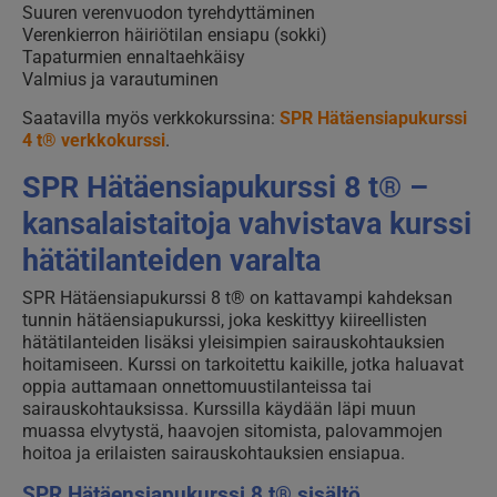
Suuren verenvuodon tyrehdyttäminen
Verenkierron häiriötilan ensiapu (sokki)
Tapaturmien ennaltaehkäisy
Valmius ja varautuminen
Saatavilla myös verkkokurssina:
SPR Hätäensiapukurssi
4 t® verkkokurssi
.
SPR Hätäensiapukurssi 8 t® –
kansalaistaitoja vahvistava kurssi
hätätilanteiden varalta
SPR Hätäensiapukurssi 8 t® on kattavampi kahdeksan
tunnin hätäensiapukurssi, joka keskittyy kiireellisten
hätätilanteiden lisäksi yleisimpien sairauskohtauksien
hoitamiseen. Kurssi on tarkoitettu kaikille, jotka haluavat
oppia auttamaan onnettomuustilanteissa tai
sairauskohtauksissa. Kurssilla käydään läpi muun
muassa elvytystä, haavojen sitomista, palovammojen
hoitoa ja erilaisten sairauskohtauksien ensiapua.
SPR Hätäensiapukurssi 8 t® sisältö