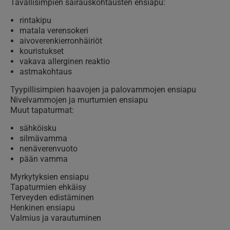
Tavallisimpien sairauskohtausten ensiapu:
rintakipu
matala verensokeri
aivoverenkierronhäiriöt
kouristukset
vakava allerginen reaktio
astmakohtaus
Tyypillisimpien haavojen ja palovammojen ensiapu
Nivelvammojen ja murtumien ensiapu
Muut tapaturmat:
sähköisku
silmävamma
nenäverenvuoto
pään vamma
Myrkytyksien ensiapu
Tapaturmien ehkäisy
Terveyden edistäminen
Henkinen ensiapu
Valmius ja varautuminen