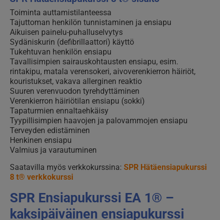
Toiminta auttamistilanteessa
Tajuttoman henkilön tunnistaminen ja ensiapu
Aikuisen painelu-puhalluselvytys
Sydäniskurin (defibrillaattori) käyttö
Tukehtuvan henkilön ensiapu
Tavallisimpien sairauskohtausten ensiapu, esim.
rintakipu, matala verensokeri, aivoverenkierron häiriöt,
kouristukset, vakava allerginen reaktio
Suuren verenvuodon tyrehdyttäminen
Verenkierron häiriötilan ensiapu (sokki)
Tapaturmien ennaltaehkäisy
Tyypillisimpien haavojen ja palovammojen ensiapu
Terveyden edistäminen
Henkinen ensiapu
Valmius ja varautuminen
Saatavilla myös verkkokurssina:
SPR Hätäensiapukurssi
8 t® verkkokurssi
SPR Ensiapukurssi EA 1® –
kaksipäiväinen ensiapukurssi