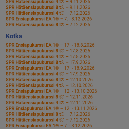
SPR Hätäensiapukurssi 4 t® –
9.11.2026
SPR Hätäensiapukurssi 8 t® –
9.11.2026
SPR Hätäensiapukurssi 4 t® –
7.12.2026
SPR Ensiapukurssi EA 1® –
7. - 8.12.2026
SPR Hätäensiapukurssi 8 t® –
7.12.2026
Kotka
SPR Ensiapukurssi EA 1® –
17. - 18.8.2026
SPR Hätäensiapukurssi 8 t® –
17.8.2026
SPR Hätäensiapukurssi 4 t® –
17.8.2026
SPR Hätäensiapukurssi 8 t® –
17.9.2026
SPR Ensiapukurssi EA 1® –
17. - 18.9.2026
SPR Hätäensiapukurssi 4 t® –
17.9.2026
SPR Hätäensiapukurssi 8 t® –
12.10.2026
SPR Hätäensiapukurssi 4 t® –
12.10.2026
SPR Ensiapukurssi EA 1® –
12. - 13.10.2026
SPR Hätäensiapukurssi 8 t® –
12.11.2026
SPR Hätäensiapukurssi 4 t® –
12.11.2026
SPR Ensiapukurssi EA 1® –
12. - 13.11.2026
SPR Hätäensiapukurssi 8 t® –
7.12.2026
SPR Hätäensiapukurssi 4 t® –
7.12.2026
SPR Ensiapukurssi EA 1® –
7. - 8.12.2026