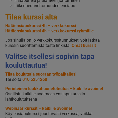
Hätäpuhelu ja tilanteen johtaminen
Liikenneonnettomuuden ensiapu
Tilaa kurssi alta
Hätäensiapukurssi 4h – verkkokurssi
Hätäensiapukurssi 4h – verkkokurssi ryhmälle
Jos sinulla on jo verkkokurssitunnukset, voit jatkaa
kurssin suorittamista tästä linkistä:
Omat kurssit
Valitse itsellesi sopivin tapa
kouluttautua!
Tilaa kouluttaja suoraan työpaikallesi
Tai soita
010 5251260
Perinteinen luokkahuonetoteutus – kaikille avoimet
Osallistu kaikille avoimeen ensiapukurssiin
lähikoulutuksena
Webinaarikurssit – kaikille avoimet
Käy ensiapukurssi joustavasti verkossa, vaikka