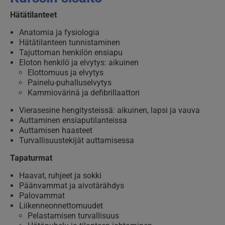
Hätätilanteet
Anatomia ja fysiologia
Hätätilanteen tunnistaminen
Tajuttoman henkilön ensiapu
Eloton henkilö ja elvytys: aikuinen
Elottomuus ja elvytys
Painelu-puhalluselvytys
Kammiovärinä ja defibrillaattori
Vierasesine hengitysteissä: aikuinen, lapsi ja vauva
Auttaminen ensiaputilanteissa
Auttamisen haasteet
Turvallisuustekijät auttamisessa
Tapaturmat
Haavat, ruhjeet ja sokki
Päänvammat ja aivotärähdys
Palovammat
Liikenneonnettomuudet
Pelastamisen turvallisuus