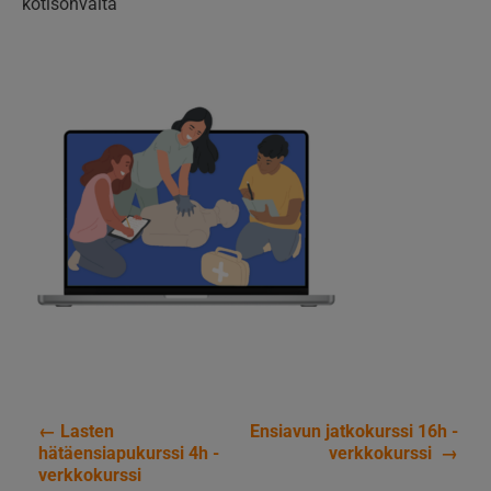
kotisohvalta
←
Lasten
Ensiavun jatkokurssi 16h -
Artikkelien
hätäensiapukurssi 4h -
verkkokurssi
→
verkkokurssi