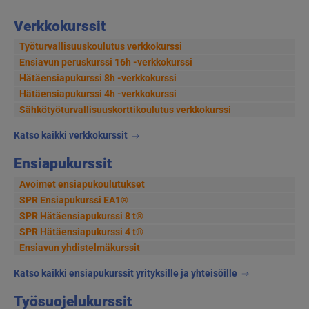
selaus
Verkkokurssit
Työturvallisuuskoulutus verkkokurssi
Ensiavun peruskurssi 16h -verkkokurssi
Hätäensiapukurssi 8h -verkkokurssi
Hätäensiapukurssi 4h -verkkokurssi
Sähkötyöturvallisuus­korttikoulutus verkkokurssi
Katso kaikki verkkokurssit
Ensiapukurssit
Avoimet ensiapukoulutukset
SPR Ensiapukurssi EA1®
SPR Hätäensiapukurssi 8 t®
SPR Hätäensiapukurssi 4 t®
Ensiavun yhdistelmäkurssit
Katso kaikki ensiapukurssit yrityksille ja yhteisöille
Työsuojelukurssit