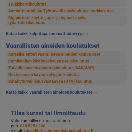
Trukkikorttikoulutus
Ammattiautoilijan Työturvallisuuskoulutus -verkkokurssi
Digipiirturin käyttö-, ajo-, ja lepoaika sekä
työaikalakikoulutus
Katso kaikki kuljettajan ammattipätevyys
Vaarallisten aineiden koulutukset
Kurssikalenteri vaarallisten aineiden koulutukset
Kemikaalien käytönvalvojan peruskoulutus
Turvallisuusneuvonantajakoulutus (VAK/ADR)
Nestekaasun käytönvalvojan koulutus
Säteilyturvallisuusvastaavan (STV) koulutus
Katso kaikki vaarallisten aineiden koulutukset
Tilaa kurssi tai ilmoittaudu
Valtakunnallinen kurssivaraamo:
puh.
010 5251 260
e-mail:
kurssille@suomenensiapukoulutus.fi