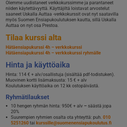
Olemme uudistaneet verkkokurssimme ja parantaneet
niiden käytettävyyttä. Käyttäjiltä loistavat arvostelut
saaneet Uskalla Auttaa -verkkokurssit ovat nyt saatavilla
myös Suomen Ensiapukoulutuksen kautta, sillä Uskalla
Auttaa on nyt osa Prestoa.
Tilaa kurssi alta
Hätäensiapukurssi 4h – verkkokurssi
Hätäensiapukurssi 4h – verkkokurssi ryhmälle
Hinta ja käyttöaika
Hinta: 114 € + alv/osallistuja (sisältää pdf-todistuken).
Muovinen kortti lisämaksusta: 15 € + alv
Koulutuksen käyttöaika on 12 kk ostopäivästä.
Ryhmätilaukset
10 hengen ryhmän hinta: 950€ + alv
–
säästä jopa
20%
Suurempien ryhmien osalta ota yhteyttä: puh.
010
5251260
tai
kurssille@suomenensiapukoulutus.fi