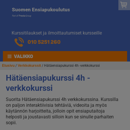
Suomen
Hyppää
Hyppää
Suomen Ensiapukoulutus
navigointiin
sisältöön
Ensiapukoulut
Kurssitilaukset ja ilmoittautumiset kursseille
010 5251 260
VALIKKO
Etusivu
/
Verkkokurssit
/ Hätäensiapukurssi 4h -verkkokurssi
Hätäensiapukurssi 4h -
verkkokurssi
Suorita Hätäensiapukurssi 4h verkkokurssina. Kurssilla
on paljon interaktiivisia tehtäviä, videoita ja myös
käytännön harjoitteita, jolloin opit ensiaputaitoja
helposti ja joustavasti silloin kun se sinulle parhaiten
sopii.