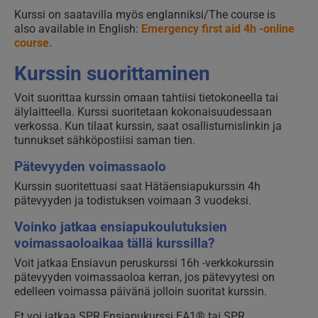
Kurssi on saatavilla myös englanniksi/The course is
also available in English:
Emergency first aid 4h -online
course.
Kurssin suorittaminen
Voit suorittaa kurssin omaan tahtiisi tietokoneella tai
älylaitteella. Kurssi suoritetaan kokonaisuudessaan
verkossa.
Kun tilaat kurssin,
s
aat osallistumislinkin ja
tunnukset sähköpostiisi saman tien.
Pätevyyden voimassaolo
Kurssin suoritettuasi saat Hätäensiapukurssin 4h
pätevyyden ja todistuksen voimaan 3 vuodeksi.
Voinko jatkaa ensiapukoulutuksien
voimassaoloaikaa tällä kurssilla?
Voit jatkaa Ensiavun peruskurssi 16h -verkkokurssin
pätevyyden voimassaoloa kerran, jos pätevyytesi on
edelleen voimassa päivänä jolloin suoritat kurssin.
Et voi jatkaa SPR Ensiapukurssi EA1® tai SPR