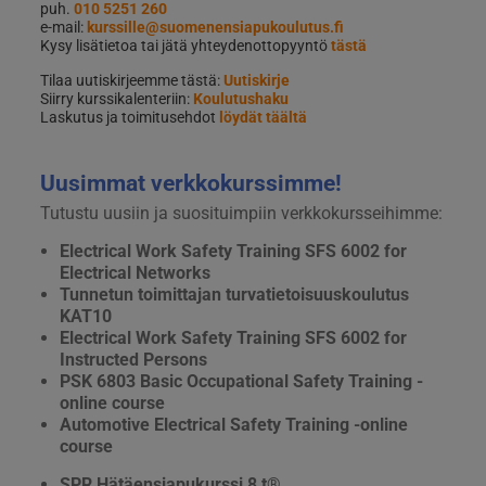
puh.
010 5251 260
e-mail:
kurssille@suomenensiapukoulutus.fi
Kysy lisätietoa tai jätä yhteydenottopyyntö
tästä
Tilaa uutiskirjeemme tästä:
Uutiskirje
Siirry kurssikalenteriin:
Koulutushaku
Laskutus ja toimitusehdot
löydät täältä
Uusimmat verkkokurssimme!
Tutustu uusiin ja suosituimpiin verkkokursseihimme:
Electrical Work Safety Training SFS 6002 for
Electrical Networks
Tunnetun toimittajan turvatietoisuuskoulutus
KAT10
Electrical Work Safety Training SFS 6002 for
Instructed Persons
PSK 6803 Basic Occupational Safety Training -
online course
Automotive Electrical Safety Training -online
course
SPR Hätäensiapukurssi 8 t®