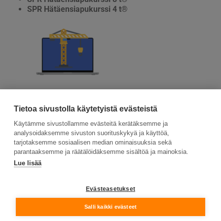
SPR Hätäensiapukurssi 4 t®
Tutustu ja aloita
Tietoa sivustolla käytetyistä evästeistä
Käytämme sivustollamme evästeitä kerätäksemme ja
analysoidaksemme sivuston suorituskykyä ja käyttöä,
tarjotaksemme sosiaalisen median ominaisuuksia sekä
parantaaksemme ja räätälöidäksemme sisältöä ja mainoksia.
Lue lisää
Suomen Ensiapukoulutus Oy, Valimotie 21, 00380
Helsinki
Evästeasetukset
Tietosuojaseloste ja evästeiden käyttö
Salli kaikki evästeet
© Suomen Ensiapukoulutus Oy 2026