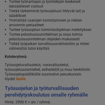
Tuntee työnantajan ja työntekijän keskeiset
lakisääteiset vastuut
Tietää tärkeimmät työsuojeluun liittyvät lait ja
säädökset
Ymmärtää vaarojen tunnistamisen ja riskien
arvioinnin periaatteet
Tuntee työsuojelun toimintaohjelman merkityksen
Tuntee pelastussuunnitelman ja osaa toimia
pelastussuunnitelman ohjeiden mukaisesti
Tietää työpaikan turvallisuusvälineistön ja miten
välineistöä tulisi käyttää
Kohderyhmä:
Työsuojeluvaltuutetut, -varavaltuutetut,
työsuojeluasiamiehet, esihenkilöt ja muu henkilöstö.
Työsuojelupäälliköille suunnatun peruskurssin
löydät
täältä
.
Työsuojelun ja työturvallisuuden
perehdytyskoulutus omalle ryhmälle
Hinta: 2900 € + alv / ryhmä.