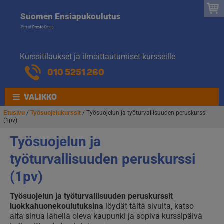
Suomen
Hyppää
Hyppää
Suomen Ensiapukoulutus
navigointiin
sisältöön
Ensiapukoulut
Kurssitilaukset ja ilmoittautumiset kursseille
010 5251 260
VALIKKO
Etusivu
/
Työsuojelukurssit
/ Työsuojelun ja työturvallisuuden peruskurssi
(1pv)
Työsuojelun ja
työturvallisuuden peruskurssi
(1pv)
Työsuojelun ja työturvallisuuden peruskurssit
luokkahuonekoulutuksina
löydät tältä sivulta, katso
alta sinua lähellä oleva kaupunki ja sopiva kurssipäivä