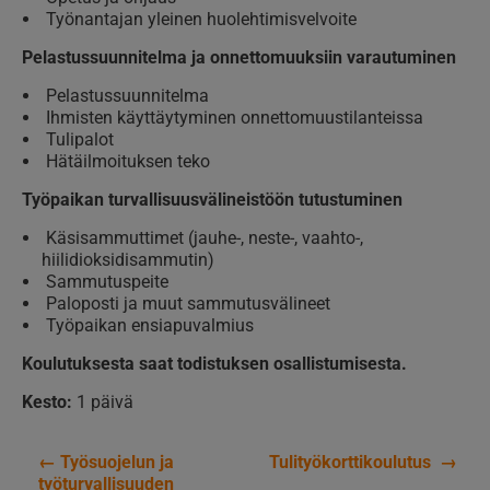
Työnantajan yleinen huolehtimisvelvoite
Pelastussuunnitelma ja onnettomuuksiin varautuminen
Pelastussuunnitelma
Ihmisten käyttäytyminen onnettomuustilanteissa
Tulipalot
Hätäilmoituksen teko
Työpaikan turvallisuusvälineistöön tutustuminen
Käsisammuttimet (jauhe-, neste-, vaahto-,
hiilidioksidisammutin)
Sammutuspeite
Paloposti ja muut sammutusvälineet
Työpaikan ensiapuvalmius
Koulutuksesta saat todistuksen osallistumisesta.
Kesto:
1 päivä
←
Työsuojelun ja
Tulityökorttikoulutus
→
Artikkelien
työturvallisuuden