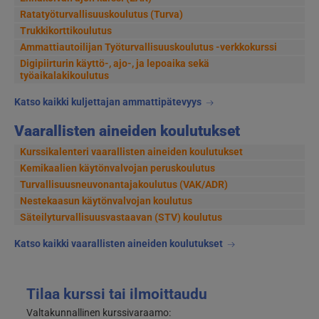
Ratatyöturvallisuuskoulutus (Turva)
Trukkikorttikoulutus
Ammattiautoilijan Työturvallisuuskoulutus -verkkokurssi
Digipiirturin käyttö-, ajo-, ja lepoaika sekä
työaikalakikoulutus
Katso kaikki kuljettajan ammattipätevyys
Vaarallisten aineiden koulutukset
Kurssikalenteri vaarallisten aineiden koulutukset
Kemikaalien käytönvalvojan peruskoulutus
Turvallisuusneuvonantajakoulutus (VAK/ADR)
Nestekaasun käytönvalvojan koulutus
Säteilyturvallisuusvastaavan (STV) koulutus
Katso kaikki vaarallisten aineiden koulutukset
Tilaa kurssi tai ilmoittaudu
Valtakunnallinen kurssivaraamo: