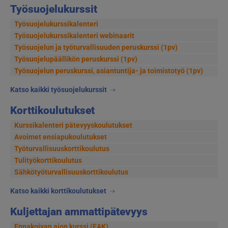
Työsuojelukurssit
Työsuojelukurssikalenteri
Työsuojelukurssikalenteri webinaarit
Työsuojelun ja työturvallisuuden peruskurssi (1pv)
Työsuojelupäällikön peruskurssi (1pv)
Työsuojelun peruskurssi, asiantuntija- ja toimistotyö (1pv)
Katso kaikki työsuojelukurssit
Korttikoulutukset
Kurssikalenteri pätevyyskoulutukset
Avoimet ensiapukoulutukset
Työturvallisuuskorttikoulutus
Tulityökorttikoulutus
Sähkötyöturvallisuuskorttikoulutus
Katso kaikki korttikoulutukset
Kuljettajan ammattipätevyys
Ennakoivan ajon kurssi (EAK)