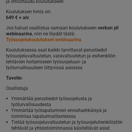
ja ilmoittaudu koulutukseen.
Koulutuksen hinta on:
649 € + alv
Jos haluat osallistua samaan koulutukseen
verkon yli
webinaarina
, niin ne löydät tästä:
Työsuojelukoulutukset webinaarina
Koulutuksessa saat kaikki tarvittavat perustiedot
työsuojeluvaltuutetun, varavaltuutetun ja esihenkilön
tehtävien hoitamiseen työsuojeluun- ja
työturvallisuuteen liittyvissä asioissa
Tavoite:
Osallistuja
Ymmärtää perustiedot työsuojelusta ja
työturvallisuudesta
Ymmärtää työtapaturmien ennaltaehkäisyä ja
toimintaa tapaturmatilanteissa
Tietää työsuojeluvaltuutetun ja työsuojeluhenkilöstön
tehtävät ja yhteistoiminnassa käsiteltävät asiat