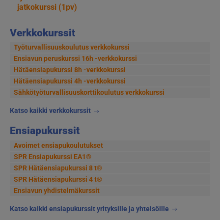
jatkokurssi (1pv)
selaus
Verkkokurssit
Työturvallisuuskoulutus verkkokurssi
Ensiavun peruskurssi 16h -verkkokurssi
Hätäensiapukurssi 8h -verkkokurssi
Hätäensiapukurssi 4h -verkkokurssi
Sähkötyöturvallisuus­korttikoulutus verkkokurssi
Katso kaikki verkkokurssit
Ensiapukurssit
Avoimet ensiapukoulutukset
SPR Ensiapukurssi EA1®
SPR Hätäensiapukurssi 8 t®
SPR Hätäensiapukurssi 4 t®
Ensiavun yhdistelmäkurssit
Katso kaikki ensiapukurssit yrityksille ja yhteisöille