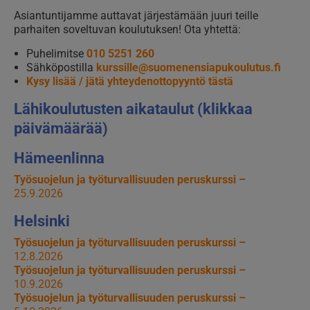
Asiantuntijamme auttavat järjestämään juuri teille
parhaiten soveltuvan koulutuksen! Ota yhtettä:
Puhelimitse
010 5251 260
Sähköpostilla
kurssille@suomenensiapukoulutus.fi
Kysy lisää / jätä yhteydenottopyyntö tästä
Lähikoulutusten aikataulut (klikkaa
päivämäärää)
Hämeenlinna
Työsuojelun ja työturvallisuuden peruskurssi –
25.9.2026
Helsinki
Työsuojelun ja työturvallisuuden peruskurssi –
12.8.2026
Työsuojelun ja työturvallisuuden peruskurssi –
10.9.2026
Työsuojelun ja työturvallisuuden peruskurssi –