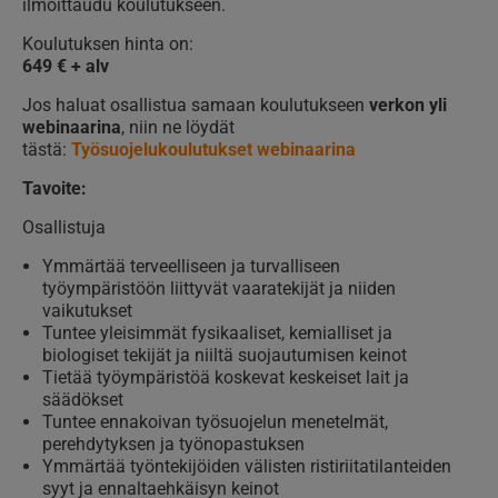
ilmoittaudu koulutukseen.
Koulutuksen hinta on:
649 € + alv
Jos haluat osallistua samaan koulutukseen
verkon yli
webinaarina
, niin ne löydät
tästä:
Työsuojelukoulutukset webinaarina
Tavoite:
Osallistuja
Ymmärtää terveelliseen ja turvalliseen
työympäristöön liittyvät vaaratekijät ja niiden
vaikutukset
Tuntee yleisimmät fysikaaliset, kemialliset ja
biologiset tekijät ja niiltä suojautumisen keinot
Tietää työympäristöä koskevat keskeiset lait ja
säädökset
Tuntee ennakoivan työsuojelun menetelmät,
perehdytyksen ja työnopastuksen
Ymmärtää työntekijöiden välisten ristiriitatilanteiden
syyt ja ennaltaehkäisyn keinot