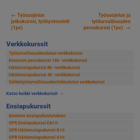
←
Työsuojelun
Työsuojelun ja
Artikkelien
jatkokurssi, työhyvinvointi
työturvallisuuden
(1pv)
peruskurssi (1pv)
→
selaus
Verkkokurssit
Työturvallisuuskoulutus verkkokurssi
Ensiavun peruskurssi 16h -verkkokurssi
Hätäensiapukurssi 8h -verkkokurssi
Hätäensiapukurssi 4h -verkkokurssi
Sähkötyöturvallisuus­korttikoulutus verkkokurssi
Katso kaikki verkkokurssit
Ensiapukurssit
Avoimet ensiapukoulutukset
SPR Ensiapukurssi EA1®
SPR Hätäensiapukurssi 8 t®
SPR Hätäensiapukurssi 4 t®