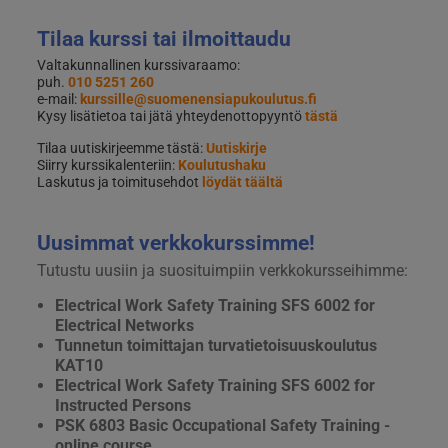
Tilaa kurssi tai ilmoittaudu
Valtakunnallinen kurssivaraamo:
puh.
010 5251 260
e-mail:
kurssille@suomenensiapukoulutus.fi
Kysy lisätietoa tai jätä yhteydenottopyyntö
tästä
Tilaa uutiskirjeemme tästä:
Uutiskirje
Siirry kurssikalenteriin:
Koulutushaku
Laskutus ja toimitusehdot
löydät täältä
Uusimmat verkkokurssimme!
Tutustu uusiin ja suosituimpiin verkkokursseihimme:
Electrical Work Safety Training SFS 6002 for
Electrical Networks
Tunnetun toimittajan turvatietoisuuskoulutus
KAT10
Electrical Work Safety Training SFS 6002 for
Instructed Persons
PSK 6803 Basic Occupational Safety Training -
online course