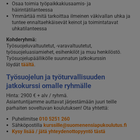
Osaa toimia työpaikkakiusaamis- ja
häirintätilanteessa
Ymmärtää mitä tarkoittaa ilmeinen väkivallan uhka ja
tuntee ennaltaehkäisevät keinot ja toimintatavat
uhkatilanteessa
Kohderyhmä:
Työsuojeluvaltuutetut, -varavaltuutetut,
työsuojeluasiamiehet, esihenkilöt ja muu henkilöstö.
Työsuojelupäällikölle suunnatun jatkokurssin
löydät
täältä
.
Työsuojelun ja työturvallisuuden
jatkokurssi omalle ryhmälle
Hinta: 2900 € + alv / ryhmä.
Asiantuntijamme auttavat järjestämään juuri teille
parhaiten soveltuvan koulutuksen! Ota yhtettä:
Puhelimitse
010 5251 260
Sähköpostilla
kurssille@suomenensiapukoulutus.fi
Kysy lisää / jätä yhteydenottopyyntö tästä