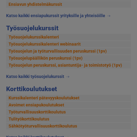
Ensiavun yhdistelmäkurssit
Katso kaikki ensiapukurssit yrityksille ja yhteisöille
Työsuojelukurssit
Työsuojelukurssikalenteri
Työsuojelukurssikalenteri webinaarit
Työsuojelun ja työturvallisuuden peruskurssi (1pv)
Työsuojelupäällikön peruskurssi (1pv)
Työsuojelun peruskurssi, asiantuntija- ja toimistotyö (1pv)
Katso kaikki työsuojelukurssit
Korttikoulutukset
Kurssikalenteri pätevyyskoulutukset
Avoimet ensiapukoulutukset
Työturvallisuuskorttikoulutus
Tulityökorttikoulutus
Sähkötyöturvallisuuskorttikoulutus