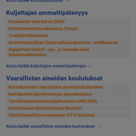
Katso kaikki korttikoulutukset
Kuljettajan ammattipätevyys
Ennakoivan ajon kurssi (EAK)
Ratatyöturvallisuuskoulutus (Turva)
Trukkikorttikoulutus
Ammattiautoilijan Työturvallisuuskoulutus -verkkokurssi
Digipiirturin käyttö-, ajo-, ja lepoaika sekä
työaikalakikoulutus
Katso kaikki kuljettajan ammattipätevyys
Vaarallisten aineiden koulutukset
Kurssikalenteri vaarallisten aineiden koulutukset
Kemikaalien käytönvalvojan peruskoulutus
Turvallisuusneuvonantajakoulutus (VAK/ADR)
Nestekaasun käytönvalvojan koulutus
Säteilyturvallisuusvastaavan (STV) koulutus
Katso kaikki vaarallisten aineiden koulutukset