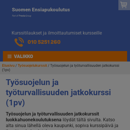
Suomen
Hyppää
Hyppää
Suomen Ensiapukoulutus
navigointiin
sisältöön
Ensiapukoulut
Kurssitilaukset ja ilmoittautumiset kursseille
010 5251 260
VALIKKO
Etusivu
/
Työsuojelukurssit
/ Työsuojelun ja työturvallisuuden jatkokurssi
(1pv)
Työsuojelun ja
työturvallisuuden jatkokurssi
(1pv)
Työsuojelun ja työturvallisuuden jatkokurssit
luokkahuonekoulutuksena
löydät tältä sivulta. Katso
alta sinua lähellä oleva kaupunki, sopiva kurssipäivä ja