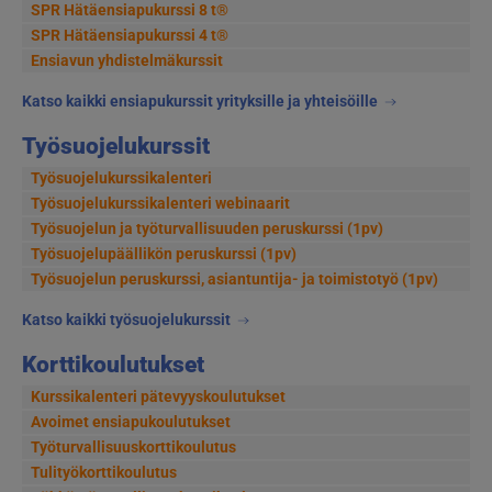
SPR Hätäensiapukurssi 8 t®
SPR Hätäensiapukurssi 4 t®
Ensiavun yhdistelmäkurssit
Katso kaikki ensiapukurssit yrityksille ja yhteisöille
Työsuojelukurssit
Työsuojelukurssikalenteri
Työsuojelukurssikalenteri webinaarit
Työsuojelun ja työturvallisuuden peruskurssi (1pv)
Työsuojelupäällikön peruskurssi (1pv)
Työsuojelun peruskurssi, asiantuntija- ja toimistotyö (1pv)
Katso kaikki työsuojelukurssit
Korttikoulutukset
Kurssikalenteri pätevyyskoulutukset
Avoimet ensiapukoulutukset
Työturvallisuuskorttikoulutus
Tulityökorttikoulutus