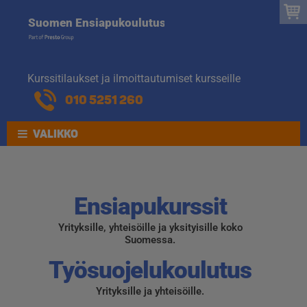
Suomen
Hyppää
Hyppää
Suomen Ensiapukoulutus
navigointiin
sisältöön
Ensiapukoulut
Kurssitilaukset ja ilmoittautumiset kursseille
010 5251 260
VALIKKO
Ensiapukurssit
Yrityksille, yhteisöille ja yksityisille koko
Suomessa.
Työsuojelukoulutus
Yrityksille ja yhteisöille.