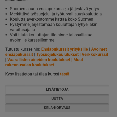
Suomen suurin ensiapukursseja järjestävä yritys
Merkittävä työsuojelu- ja työturvallisuuskouluttaja
Kouluttajaverkostomme kattaa koko Suomen
Pystymme järjestämään kouluttajan lyhyelläkin
varoitusajalla
Voit tilata kouluttajan tiloihinne tai osallistua
avoimille kursseillemme
Tutustu kursseihin:
Ensiapukurssit yrityksille
|
Avoimet
ensiapukurssit
|
Työsuojelukoulutukset |
Verkkokurssit
|
Vaarallisten aineiden koulutukset
|
Muut
rakennusalan koulutukset
Kysy lisätietoa tai tilaa kurssi
tästä
.
LISÄTIETOJA
UUTTA
KELA-KORVAUS