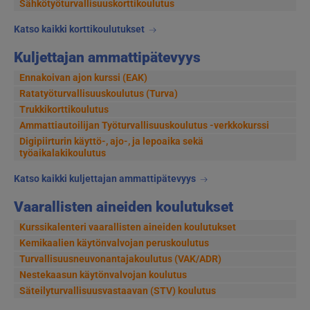
Sähkötyöturvallisuuskorttikoulutus
Katso kaikki korttikoulutukset
Kuljettajan ammattipätevyys
Ennakoivan ajon kurssi (EAK)
Ratatyöturvallisuuskoulutus (Turva)
Trukkikorttikoulutus
Ammattiautoilijan Työturvallisuuskoulutus -verkkokurssi
Digipiirturin käyttö-, ajo-, ja lepoaika sekä
työaikalakikoulutus
Katso kaikki kuljettajan ammattipätevyys
Vaarallisten aineiden koulutukset
Kurssikalenteri vaarallisten aineiden koulutukset
Kemikaalien käytönvalvojan peruskoulutus
Turvallisuusneuvonantajakoulutus (VAK/ADR)
Nestekaasun käytönvalvojan koulutus
Säteilyturvallisuusvastaavan (STV) koulutus