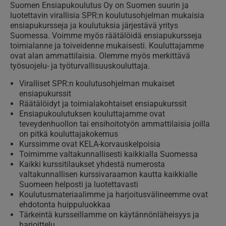
Suomen Ensiapukoulutus Oy on Suomen suurin ja
luotettavin virallisia SPR:n koulutusohjelman mukaisia
ensiapukursseja ja koulutuksia järjestävä yritys
Suomessa. Voimme myös räätälöidä ensiapukursseja
toimialanne ja toiveidenne mukaisesti. Kouluttajamme
ovat alan ammattilaisia. Olemme myös merkittävä
työsuojelu- ja työturvallisuuskouluttaja.
Viralliset SPR:n koulutusohjelman mukaiset
ensiapukurssit
Räätälöidyt ja toimialakohtaiset ensiapukurssit
Ensiapukoulutuksen kouluttajamme ovat
teveydenhuollon tai ensihoitotyön ammattilaisia joilla
on pitkä kouluttajakokemus
Kurssimme ovat KELA-korvauskelpoisia
Toimimme valtakunnallisesti kaikkialla Suomessa
Kaikki kurssitilaukset yhdestä numerosta
valtakunnallisen kurssivaraamon kautta kaikkialle
Suomeen helposti ja luotettavasti
Koulutusmateriaalimme ja harjoitusvälineemme ovat
ehdotonta huippuluokkaa
Tärkeintä kursseillamme on käytännönläheisyys ja
harjoittelu