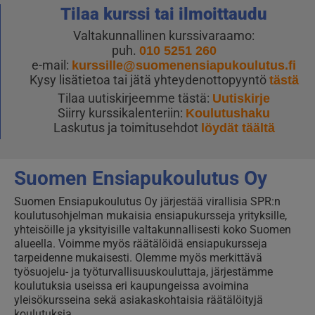
Tilaa kurssi tai ilmoittaudu
Valtakunnallinen kurssivaraamo:
puh.
010 5251 260
e-mail:
kurssille@suomenensiapukoulutus.fi
Kysy lisätietoa tai jätä yhteydenottopyyntö
tästä
Tilaa uutiskirjeemme tästä:
Uutiskirje
Siirry kurssikalenteriin:
Koulutushaku
Laskutus ja toimitusehdot
löydät täältä
Suomen Ensiapukoulutus Oy
Suomen Ensiapukoulutus Oy järjestää virallisia SPR:n
koulutusohjelman mukaisia ensiapukursseja yrityksille,
yhteisöille ja yksityisille valtakunnallisesti koko Suomen
alueella. Voimme myös räätälöidä ensiapukursseja
tarpeidenne mukaisesti. Olemme myös merkittävä
työsuojelu- ja työturvallisuuskouluttaja, järjestämme
koulutuksia useissa eri kaupungeissa avoimina
yleisökursseina sekä asiakaskohtaisia räätälöityjä
koulutuksia.