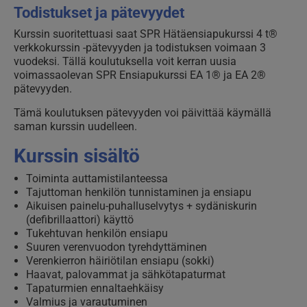
Todistukset ja pätevyydet
Kurssin suoritettuasi saat SPR Hätäensiapukurssi 4 t®
verkkokurssin -pätevyyden ja todistuksen voimaan 3
vuodeksi. Tällä koulutuksella voit kerran uusia
voimassaolevan SPR Ensiapukurssi EA 1® ja EA 2®
pätevyyden.
Tämä koulutuksen pätevyyden voi päivittää käymällä
saman kurssin uudelleen.
Kurssin sisältö
Toiminta auttamistilanteessa
Tajuttoman henkilön tunnistaminen ja ensiapu
Aikuisen painelu-puhalluselvytys + sydäniskurin
(defibrillaattori) käyttö
Tukehtuvan henkilön ensiapu
Suuren verenvuodon tyrehdyttäminen
Verenkierron häiriötilan ensiapu (sokki)
Haavat, palovammat ja sähkötapaturmat
Tapaturmien ennaltaehkäisy
Valmius ja varautuminen