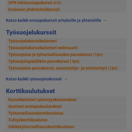
SPR Hätäensiapukurssi 4 t®
Ensiavun yhdistelmäkurssit
Katso kaikki ensiapukurssit yrityksille ja yhteisöille
Työsuojelukurssit
Työsuojelukurssikalenteri
Työsuojelukurssikalenteri webinaarit
Työsuojelun ja työturvallisuuden peruskurssi (1pv)
Työsuojelupäällikön peruskurssi (1pv)
Työsuojelun peruskurssi, asiantuntija- ja toimistotyö (1pv)
Katso kaikki työsuojelukurssit
Korttikoulutukset
Kurssikalenteri pätevyyskoulutukset
Avoimet ensiapukoulutukset
Työturvallisuuskorttikoulutus
Tulityökorttikoulutus
Sähkötyöturvallisuuskorttikoulutus