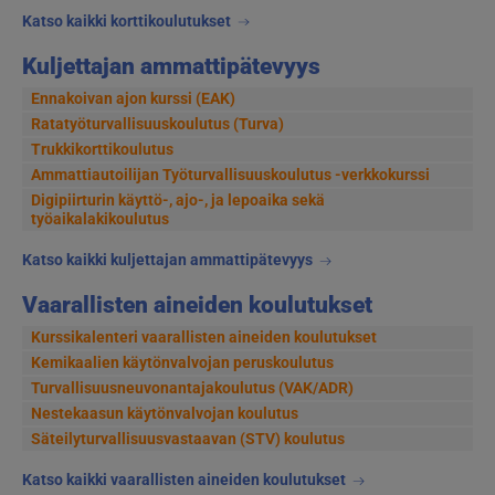
Katso kaikki korttikoulutukset
Kuljettajan ammattipätevyys
Ennakoivan ajon kurssi (EAK)
Ratatyöturvallisuuskoulutus (Turva)
Trukkikorttikoulutus
Ammattiautoilijan Työturvallisuuskoulutus -verkkokurssi
Digipiirturin käyttö-, ajo-, ja lepoaika sekä
työaikalakikoulutus
Katso kaikki kuljettajan ammattipätevyys
Vaarallisten aineiden koulutukset
Kurssikalenteri vaarallisten aineiden koulutukset
Kemikaalien käytönvalvojan peruskoulutus
Turvallisuusneuvonantajakoulutus (VAK/ADR)
Nestekaasun käytönvalvojan koulutus
Säteilyturvallisuusvastaavan (STV) koulutus
Katso kaikki vaarallisten aineiden koulutukset