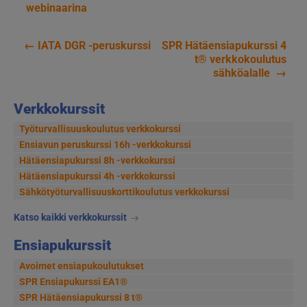
webinaarina
←
IATA DGR -peruskurssi
SPR Hätäensiapukurssi 4
Artikkelien
t® verkkokoulutus
sähköalalle
→
selaus
Verkkokurssit
Työturvallisuuskoulutus verkkokurssi
Ensiavun peruskurssi 16h -verkkokurssi
Hätäensiapukurssi 8h -verkkokurssi
Hätäensiapukurssi 4h -verkkokurssi
Sähkötyöturvallisuus­korttikoulutus verkkokurssi
Katso kaikki verkkokurssit
Ensiapukurssit
Avoimet ensiapukoulutukset
SPR Ensiapukurssi EA1®
SPR Hätäensiapukurssi 8 t®