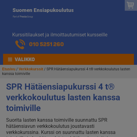
Suomen
Hyppää
Hyppää
Suomen Ensiapukoulutus
navigointiin
sisältöön
Ensiapukoulut
Kurssitilaukset ja ilmoittautumiset kursseille
010 5251 260
VALIKKO
Etusivu
/
Verkkokurssit
/ SPR Hätäensiapukurssi 4 t® verkkokoulutus lasten
kanssa toimiville
SPR Hätäensiapukurssi 4 t®
verkkokoulutus lasten kanssa
toimiville
Suorita lasten kanssa toimiville suunnattu SPR
hätäensiavun verkkokoulutus joustavasti
verkkokurssina. Kurssi on suunnattu lasten kanssa