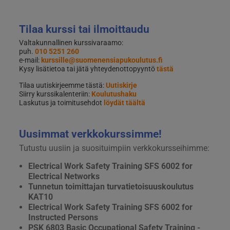
Tilaa kurssi tai ilmoittaudu
Valtakunnallinen kurssivaraamo:
puh.
010 5251 260
e-mail:
kurssille@suomenensiapukoulutus.fi
Kysy lisätietoa tai jätä yhteydenottopyyntö
tästä
Tilaa uutiskirjeemme tästä:
Uutiskirje
Siirry kurssikalenteriin:
Koulutushaku
Laskutus ja toimitusehdot
löydät täältä
Uusimmat verkkokurssimme!
Tutustu uusiin ja suosituimpiin verkkokursseihimme:
Electrical Work Safety Training SFS 6002 for
Electrical Networks
Tunnetun toimittajan turvatietoisuuskoulutus
KAT10
Electrical Work Safety Training SFS 6002 for
Instructed Persons
PSK 6803 Basic Occupational Safety Training -