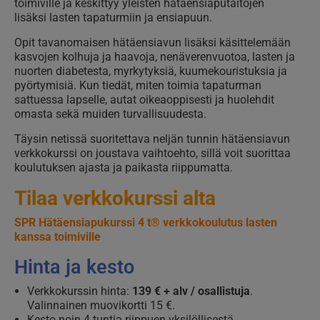
toimiville ja keskittyy yleisten hätäensiaputaitojen
lisäksi lasten tapaturmiin ja ensiapuun.
Opit tavanomaisen hätäensiavun lisäksi käsittelemään
kasvojen kolhuja ja haavoja, nenäverenvuotoa, lasten ja
nuorten diabetesta, myrkytyksiä, kuumekouristuksia ja
pyörtymisiä. Kun tiedät, miten toimia tapaturman
sattuessa lapselle, autat oikeaoppisesti ja huolehdit
omasta sekä muiden turvallisuudesta.
Täysin netissä suoritettava neljän tunnin hätäensiavun
verkkokurssi on joustava vaihtoehto, sillä voit suorittaa
koulutuksen ajasta ja paikasta riippumatta.
Tilaa verkkokurssi alta
SPR Hätäensiapukurssi 4 t® verkkokoulutus lasten
kanssa toimiville
Hinta ja kesto
Verkkokurssin hinta:
139 € + alv / osallistuja
.
Valinnainen muovikortti 15 €.
Kesto noin 4 tuntia riippuen yksilöllisestä