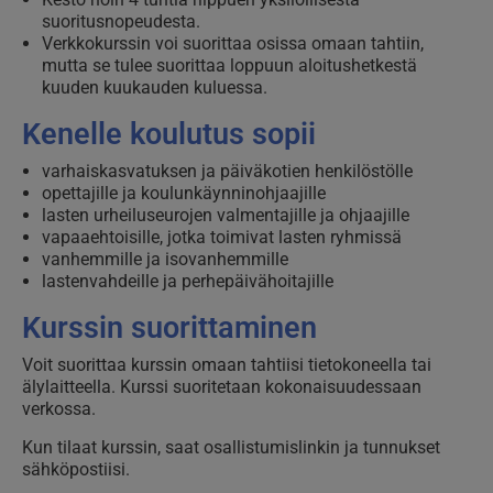
suoritusnopeudesta.
Verkkokurssin voi suorittaa osissa omaan tahtiin,
mutta se tulee suorittaa loppuun aloitushetkestä
kuuden kuukauden kuluessa.
Kenelle koulutus sopii
varhaiskasvatuksen ja päiväkotien henkilöstölle
opettajille ja koulunkäynninohjaajille
lasten urheiluseurojen valmentajille ja ohjaajille
vapaaehtoisille, jotka toimivat lasten ryhmissä
vanhemmille ja isovanhemmille
lastenvahdeille ja perhepäivähoitajille
Kurssin suorittaminen
Voit suorittaa kurssin omaan tahtiisi tietokoneella tai
älylaitteella. Kurssi suoritetaan kokonaisuudessaan
verkossa.
Kun tilaat kurssin,
s
aat osallistumislinkin ja tunnukset
sähköpostiisi.