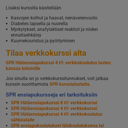
Lisäksi kurssilla käsitellään
Kasvojen kolhut ja haavat, nenäverenvuoto
Diabetes lapsella ja nuorella
Myrkytykset, anafylaktiset reaktiot ja niiden
ennaltaehkäisy
Kuumekouristus ja pyörtyminen
Tilaa verkkokurssi alta
SPR Hätäensiapukurssi 4 t® verkkokoulutus lasten
kanssa toimiville
Jos sinulla on jo verkkokurssitunnukset, voit jatkaa
kurssin suorittamista
SPR kurssialustalta
.
SPR ensiapukursseja eri tarkoituksiin
SPR Hätäensiapukurssi 8 t® verkkokurssi
SPR Hätäensiapukurssi 4 t® verkkokurssi
SPR Hätäensiapukurssi 4 t® verkkokoulutus
sähköalalle
SPR ensiapukoulutukset lähikoulutuksena tai