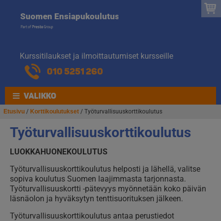
Suomen
Hyppää
Hyppää
Suomen Ensiapukoulutus
navigointiin
sisältöön
Ensiapukoulut
Kurssitilaukset ja ilmoittautumiset kursseille
010 5251 260
VALIKKO
Etusivu
/
Korttikoulutukset
/ Työturvallisuuskorttikoulutus
Työturvallisuuskorttikoulutus
LUOKKAHUONEKOULUTUS
Työturvallisuuskorttikoulutus helposti ja lähellä, valitse
sopiva koulutus Suomen laajimmasta tarjonnasta
.
Työturvallisuuskortti -pätevyys myönnetään koko päivän
läsnäolon ja hyväksytyn tenttisuorituksen jälkeen.
Työturvallisuuskorttikoulutus antaa perustiedot