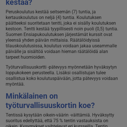
kestää?
Peruskoulutus kestää seitsemän (7) tuntia, ja
kertauskoulutus on neljä (4) tuntia. Koulutuksen
päätteeksi suoritetaan tentti, joka ei sisälly koulutuksen
kestoon. Tentti kestää tyypillisesti noin puoli (0,5) tuntia.
Suomen Ensiapukoulutuksen järjestämät kurssit ovat
yleensä yhden päivän mittaisia. Räätälöidyissä
tilauskoulutusissa, koulutus voidaan jakaa useammalle
päivälle ja sisältöä voidaan hieman räätälöidä alan
tarpeet huomioiden.
Työturvallisuuskortti -pätevyys myönnetään hyväksytyn
loppukokeen perusteella. Lisäksi osallistujan tulee
osallistua koko koulutuspäivään, jotta pätevyys voidaan
myöntää.
Minkälainen on
työturvallisuuskortin koe?
Tentissä kysytään oikein-väärin -väittämiä. Hyväksytty
suoritus edellyttää, että 75 % tentin vastauksista on
oikein. Kysymykset vaihtelevat eri kursseilla. Tentin