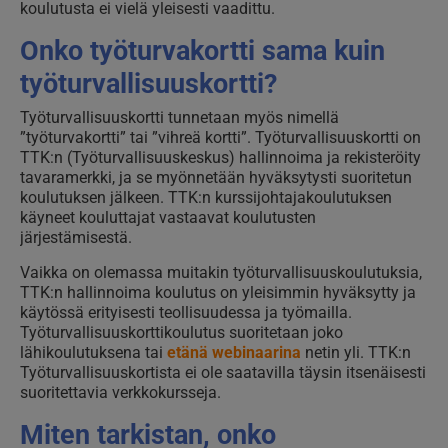
koulutusta ei vielä yleisesti vaadittu.
Onko työturvakortti sama kuin
työturvallisuuskortti?
Työturvallisuuskortti tunnetaan myös nimellä
”työturvakortti” tai ”vihreä kortti”. Työturvallisuuskortti on
TTK:n (Työturvallisuuskeskus) hallinnoima ja rekisteröity
tavaramerkki, ja se myönnetään hyväksytysti suoritetun
koulutuksen jälkeen. TTK:n kurssijohtajakoulutuksen
käyneet kouluttajat vastaavat koulutusten
järjestämisestä.
Vaikka on olemassa muitakin työturvallisuuskoulutuksia,
TTK:n hallinnoima koulutus on yleisimmin hyväksytty ja
käytössä erityisesti teollisuudessa ja työmailla.
Työturvallisuuskorttikoulutus suoritetaan joko
lähikoulutuksena tai
etänä webinaarina
netin yli. TTK:n
Työturvallisuuskortista ei ole saatavilla täysin itsenäisesti
suoritettavia verkkokursseja.
Miten tarkistan, onko