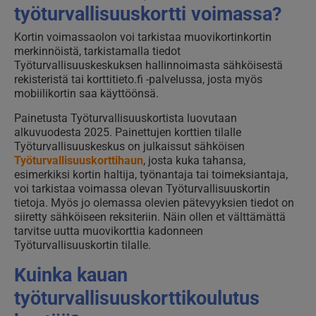
työturvallisuuskortti voimassa?
Kortin voimassaolon voi tarkistaa muovikortinkortin
merkinnöistä, tarkistamalla tiedot
Työturvallisuuskeskuksen hallinnoimasta sähköisestä
rekisteristä tai korttitieto.fi -palvelussa, josta myös
mobiilikortin saa käyttöönsä.
Painetusta Työturvallisuuskortista luovutaan
alkuvuodesta 2025. Painettujen korttien tilalle
Työturvallisuuskeskus on julkaissut sähköisen
Työturvallisuuskorttihaun
, josta kuka tahansa,
esimerkiksi kortin haltija, työnantaja tai toimeksiantaja,
voi tarkistaa voimassa olevan Työturvallisuuskortin
tietoja. Myös jo olemassa olevien pätevyyksien tiedot on
siiretty sähköiseen reksiteriin. Näin ollen et välttämättä
tarvitse uutta muovikorttia kadonneen
Työturvallisuuskortin tilalle.
Kuinka kauan
työturvallisuuskorttikoulutus