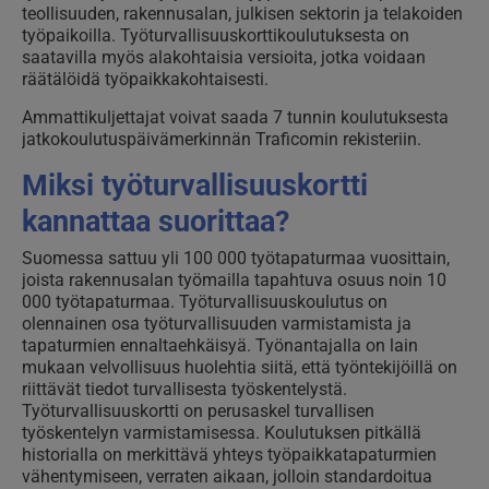
teollisuuden, rakennusalan, julkisen sektorin ja telakoiden
työpaikoilla. Työturvallisuuskorttikoulutuksesta on
saatavilla myös alakohtaisia versioita, jotka voidaan
räätälöidä työpaikkakohtaisesti.
Ammattikuljettajat voivat saada 7 tunnin koulutuksesta
jatkokoulutuspäivämerkinnän Traficomin rekisteriin.
Miksi työturvallisuuskortti
kannattaa suorittaa?
Suomessa sattuu yli 100 000 työtapaturmaa vuosittain,
joista rakennusalan työmailla tapahtuva osuus noin 10
000 työtapaturmaa. Työturvallisuuskoulutus on
olennainen osa työturvallisuuden varmistamista ja
tapaturmien ennaltaehkäisyä. Työnantajalla on lain
mukaan velvollisuus huolehtia siitä, että työntekijöillä on
riittävät tiedot turvallisesta työskentelystä.
Työturvallisuuskortti on perusaskel turvallisen
työskentelyn varmistamisessa. Koulutuksen pitkällä
historialla on merkittävä yhteys työpaikkatapaturmien
vähentymiseen, verraten aikaan, jolloin standardoitua