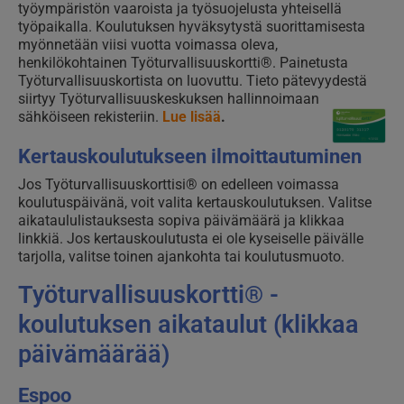
työympäristön vaaroista ja työsuojelusta yhteisellä
työpaikalla. Koulutuksen hyväksytystä suorittamisesta
myönnetään viisi vuotta voimassa oleva,
henkilökohtainen Työturvallisuuskortti®. Painetusta
Työturvallisuuskortista on luovuttu. Tieto pätevyydestä
siirtyy Työturvallisuuskeskuksen hallinnoimaan
sähköiseen rekisteriin.
Lue lisää
.
Kertauskoulutukseen ilmoittautuminen
Jos Työturvallisuuskorttisi® on edelleen voimassa
koulutuspäivänä, voit valita kertauskoulutuksen. Valitse
aikataululistauksesta sopiva päivämäärä ja klikkaa
linkkiä. Jos kertauskoulutusta ei ole kyseiselle päivälle
tarjolla, valitse toinen ajankohta tai koulutusmuoto.
Työturvallisuuskortti® -
koulutuksen aikataulut (klikkaa
päivämäärää)
Espoo