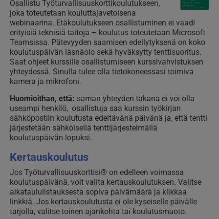
Osallistu Työturvallisuuskorttikoulutukseen,
joka toteutetaan kouluttajavetoisena
webinaarina. Etäkoulutukseen osallistuminen ei vaadi
erityisiä teknisiä taitoja – koulutus toteutetaan Microsoft
Teamsissa. Pätevyyden saamisen edellytyksenä on koko
koulutuspäivän läsnäolo sekä hyväksytty tenttisuoritus.
Saat ohjeet kurssille osallistumiseen kurssivahvistuksen
yhteydessä. Sinulla tulee olla tietokoneessasi toimiva
kamera ja mikrofoni.
Huomioithan, että:
saman yhteyden takana ei voi olla
useampi henkilö, osallistuja saa kurssin työkirjan
sähköpostiin koulutusta edeltävänä päivänä ja, että tentti
järjestetään sähköisellä tenttijärjestelmällä
koulutuspäivän lopuksi.
Kertauskoulutus
Jos Työturvallisuuskorttisi® on edelleen voimassa
koulutuspäivänä, voit valita kertauskoulutuksen. Valitse
aikataululistauksesta sopiva päivämäärä ja klikkaa
linkkiä. Jos kertauskoulutusta ei ole kyseiselle päivälle
tarjolla, valitse toinen ajankohta tai koulutusmuoto.