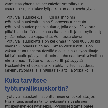
varmistaa yhtenäiset perustiedot, ymmärrys ja
osaaminen, joka tukee työpaikan omaan perehdytystä.
Työturvallisuuskeskus TTK:n hallinnoima
työturvallisuuskoulutus on Suomessa tunnetuin
työturvallisuuden peruskoulutus, jolla on yli 20 vuotta
pitkä historia. Tänä aikana aikana kortteja on myönnetty
yli 2,5 miljoonaa kappaletta. Voimassa olevia
Työturvallisuuskortteja on keskimäärin noin 800.000 kpl
hieman vuodesta riippuen. Tämän vuoksi kortilla on
vakuuuntunut asema tietyillä aloilla ja siksi työn tilaaja
tai työmaalle pääsyä hallinoima taho saattavat velvoittaa
nimenomaan Työturvallisuuskortti -pätevyyttä
työskentelyn ehdoksi etenkin tehtailla, teollisuudessa,
rakennustyömaalla ja muilla riskialttiilla työpaikoilla.
Kuka tarvitsee
työturvallisuuskortin?
Työturvallisuuskortin suorittaminen on pakollista, jos
työnantaja, asiakas tai toimeksiantaja vaatii sen
työskentelyn edellytykseksi. Tyypillisesti tämä pätee