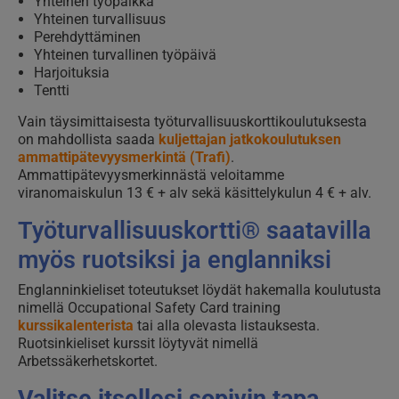
Yhteinen työpaikka
Yhteinen turvallisuus
Perehdyttäminen
Yhteinen turvallinen työpäivä
Harjoituksia
Tentti
Vain täysimittaisesta työturvallisuuskorttikoulutuksesta
on mahdollista saada
kuljettajan jatkokoulutuksen
ammattipätevyysmerkintä (Trafi)
.
Ammattipätevyysmerkinnästä veloitamme
viranomaiskulun 13 € + alv sekä käsittelykulun 4 € + alv.
Työturvallisuuskortti® saatavilla
myös ruotsiksi ja englanniksi
Englanninkieliset toteutukset löydät hakemalla koulutusta
nimellä Occupational Safety Card training
kurssikalenterista
tai alla olevasta listauksesta.
Ruotsinkieliset kurssit löytyvät nimellä
Arbetssäkerhetskortet.
Valitse itsellesi sopivin tapa