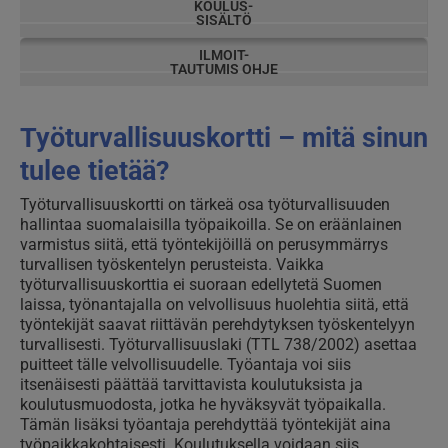
KOULUS-
SISÄLTÖ
ILMOIT-
TAUTUMIS OHJE
Työturvallisuuskortti – mitä sinun
tulee tietää?
Työturvallisuuskortti on tärkeä osa työturvallisuuden
hallintaa suomalaisilla työpaikoilla. Se on eräänlainen
varmistus siitä, että työntekijöillä on perusymmärrys
turvallisen työskentelyn perusteista. Vaikka
työturvallisuuskorttia ei suoraan edellytetä Suomen
laissa, työnantajalla on velvollisuus huolehtia siitä, että
työntekijät saavat riittävän perehdytyksen työskentelyyn
turvallisesti. Työturvallisuuslaki (TTL 738/2002) asettaa
puitteet tälle velvollisuudelle. Työantaja voi siis
itsenäisesti päättää tarvittavista koulutuksista ja
koulutusmuodosta, jotka he hyväksyvät työpaikalla.
Tämän lisäksi työantaja perehdyttää työntekijät aina
työpaikkakohtaisesti. Koulutuksella voidaan siis