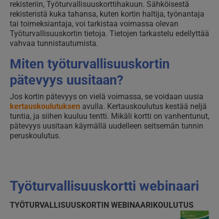
rekisteriin, Työturvallisuuskorttihakuun. Sähköisestä
rekisteristä kuka tahansa, kuten kortin haltija, työnantaja
tai toimeksiantaja, voi tarkistaa voimassa olevan
Työturvallisuuskortin tietoja. Tietojen tarkastelu edellyttää
vahvaa tunnistautumista.
Miten työturvallisuuskortin
pätevyys uusitaan?
Jos kortin pätevyys on vielä voimassa, se voidaan uusia
kertauskoulutuksen
avulla. Kertauskoulutus kestää neljä
tuntia, ja siihen kuuluu tentti. Mikäli kortti on vanhentunut,
pätevyys uusitaan käymällä uudelleen seitsemän tunnin
peruskoulutus.
Työturvallisuuskortti webinaari
TYÖTURVALLISUUSKORTIN WEBINAARIKOULUTUS