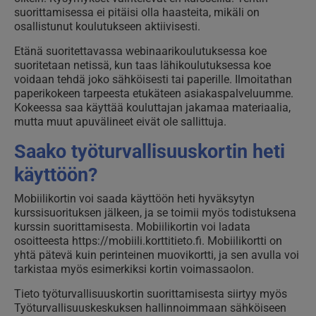
suorittamisessa ei pitäisi olla haasteita, mikäli on
osallistunut koulutukseen aktiivisesti.
Etänä suoritettavassa webinaarikoulutuksessa koe
suoritetaan netissä, kun taas lähikoulutuksessa koe
voidaan tehdä joko sähköisesti tai paperille. Ilmoitathan
paperikokeen tarpeesta etukäteen asiakaspalveluumme.
Kokeessa saa käyttää kouluttajan jakamaa materiaalia,
mutta muut apuvälineet eivät ole sallittuja.
Saako työturvallisuuskortin heti
käyttöön?
Mobiilikortin voi saada käyttöön heti hyväksytyn
kurssisuorituksen jälkeen, ja se toimii myös todistuksena
kurssin suorittamisesta. Mobiilikortin voi ladata
osoitteesta https://mobiili.korttitieto.fi. Mobiilikortti on
yhtä pätevä kuin perinteinen muovikortti, ja sen avulla voi
tarkistaa myös esimerkiksi kortin voimassaolon.
Tieto työturvallisuuskortin suorittamisesta siirtyy myös
Työturvallisuuskeskuksen hallinnoimmaan sähköiseen