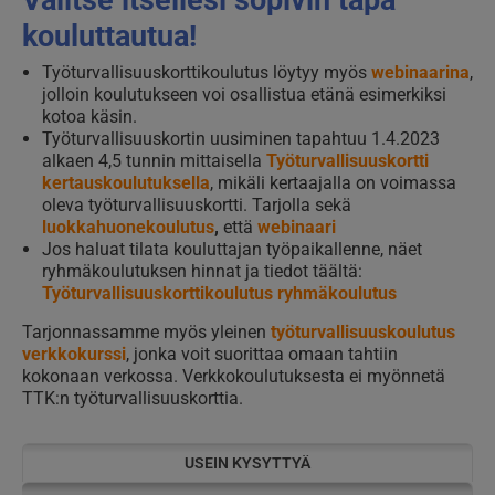
kouluttautua!
Työturvallisuuskorttikoulutus löytyy myös
webinaarina
,
jolloin koulutukseen voi osallistua etänä esimerkiksi
kotoa käsin.
Työturvallisuuskortin uusiminen tapahtuu 1.4.2023
alkaen 4,5 tunnin mittaisella
Työturvallisuuskortti
kertauskoulutuksella
, mikäli kertaajalla on voimassa
oleva työturvallisuuskortti. Tarjolla sekä
luokkahuonekoulutus
,
että
webinaari
Jos haluat tilata kouluttajan työpaikallenne, näet
ryhmäkoulutuksen hinnat ja tiedot täältä:
Työturvallisuuskorttikoulutus ryhmäkoulutus
Tarjonnassamme myös yleinen
työturvallisuuskoulutus
verkkokurssi
, jonka voit suorittaa omaan tahtiin
kokonaan verkossa. Verkkokoulutuksesta ei myönnetä
TTK:n työturvallisuuskorttia.
USEIN KYSYTTYÄ