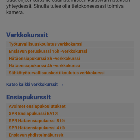
yhteydessä. Sinulla tulee olla tietokoneessasi toimiva
kamera.
Verkkokurssit
Työturvallisuuskoulutus verkkokurssi
Ensiavun peruskurssi 16h -verkkokurssi
Hätäensiapukurssi 8h -verkkokurssi
Hätäensiapukurssi 4h -verkkokurssi
Sähkötyöturvallisuus­korttikoulutus verkkokurssi
Katso kaikki verkkokurssit
Ensiapukurssit
Avoimet ensiapukoulutukset
SPR Ensiapukurssi EA1®
SPR Hätäensiapukurssi 8 t®
SPR Hätäensiapukurssi 4 t®
Ensiavun yhdistelmäkurssit