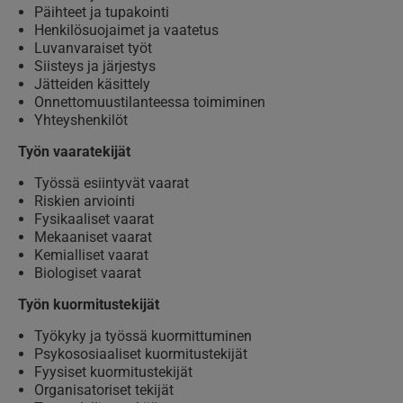
Päihteet ja tupakointi
Henkilösuojaimet ja vaatetus
Luvanvaraiset työt
Siisteys ja järjestys
Jätteiden käsittely
Onnettomuustilanteessa toimiminen
Yhteyshenkilöt
Työn vaaratekijät
Työssä esiintyvät vaarat
Riskien arviointi
Fysikaaliset vaarat
Mekaaniset vaarat
Kemialliset vaarat
Biologiset vaarat
Työn kuormitustekijät
Työkyky ja työssä kuormittuminen
Psykososiaaliset kuormitustekijät
Fyysiset kuormitustekijät
Organisatoriset tekijät