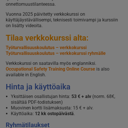
onnettomuustilanteessa.
Vuonna 2025 päivitetty verkkokurssi on
käyttäjäystävällisempi, teknisesti toimivampi ja kurssiin
on lisätty videoita.
Tilaa verkkokurssi alta:
Työturvallisuuskoulutus – verkkokurssi
Työturvallisuuskoulutus – verkkokurssi ryhmälle
Verkkokurssi on saatavilla myös englanniksi.
Occupational Safety Training Online Course
is also
available in English.
Hinta ja käyttöaika
Yksittäisen osallistujan hinta:
53 € + alv
(norm. 68€,
sisältää PDF-todistuksen)
Muovinen kortti lisämaksusta: 15 € + alv.
Käyttöaika:
12 kk ostopäivästä
.
Ryhmätilaukset