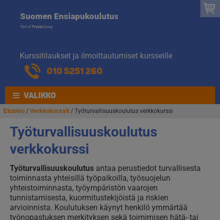
Suomen
Hyppää
Hyppää
Suomen Ensiapukoulutus
navigointiin
sisältöön
Ensiapukoulut
Kurssitilaukset ja ilmoittautumiset kursseille
010 5251 260
VALIKKO
Etusivu
/
Verkkokurssit
/ Työturvallisuuskoulutus verkkokurssi
Työturvallisuuskoulutus
verkkokurssi
Työturvallisuuskoulutus
antaa perustiedot turvallisesta
toiminnasta yhteisillä työpaikoilla, työsuojelun
yhteistoiminnasta, työympäristön vaarojen
tunnistamisesta, kuormitustekijöistä ja riskien
arvioinnista. Koulutuksen käynyt henkilö ymmärtää
työnopastuksen merkityksen sekä toimimisen hätä- tai