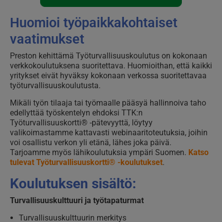
Huomioi työpaikkakohtaiset
vaatimukset
Preston kehittämä Työturvallisuuskoulutus on kokonaan
verkkokoulutuksena suoritettava. Huomioithan, että kaikki
yritykset eivät hyväksy kokonaan verkossa suoritettavaa
työturvallisuuskoulutusta.
Mikäli työn tilaaja tai työmaalle pääsyä hallinnoiva taho
edellyttää työskentelyn ehdoksi TTK:n
Työturvallisuuskortti® -pätevyyttä, löytyy
valikoimastamme kattavasti webinaaritoteutuksia, joihin
voi osallistu verkon yli etänä, lähes joka päivä.
Tarjoamme myös lähikoulutuksia ympäri Suomen.
Katso
tulevat Työturvallisuuskortti® -koulutukset
.
Koulutuksen sisältö:
Turvallisuuskulttuuri ja työtapaturmat
Turvallisuuskulttuurin merkitys