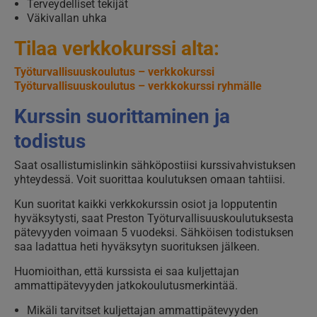
Terveydelliset tekijät
Väkivallan uhka
Tilaa verkkokurssi alta:
Työturvallisuuskoulutus – verkkokurssi
Työturvallisuuskoulutus – verkkokurssi ryhmälle
Kurssin suorittaminen ja
todistus
Saat osallistumislinkin sähköpostiisi kurssivahvistuksen
yhteydessä. Voit suorittaa koulutuksen omaan tahtiisi.
Kun suoritat kaikki verkkokurssin osiot ja lopputentin
hyväksytysti, saat Preston Työturvallisuuskoulutuksesta
pätevyyden voimaan 5 vuodeksi. Sähköisen todistuksen
saa ladattua heti hyväksytyn suorituksen jälkeen.
Huomioithan, että kurssista ei saa kuljettajan
ammattipätevyyden jatkokoulutusmerkintää.
Mikäli tarvitset kuljettajan ammattipätevyyden