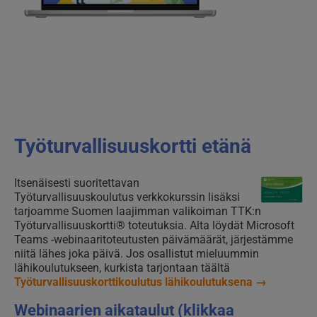
Työturvallisuuskortti etänä
Itsenäisesti suoritettavan
Työturvallisuuskoulutus verkkokurssin lisäksi
tarjoamme Suomen laajimman valikoiman TTK:n
Työturvallisuuskortti® toteutuksia. Alta löydät Microsoft
Teams -webinaaritoteutusten päivämäärät, järjestämme
niitä lähes joka päivä. Jos osallistut mieluummin
lähikoulutukseen, kurkista tarjontaan täältä
Työturvallisuuskorttikoulutus lähikoulutuksena →
Webinaarien aikataulut (klikkaa