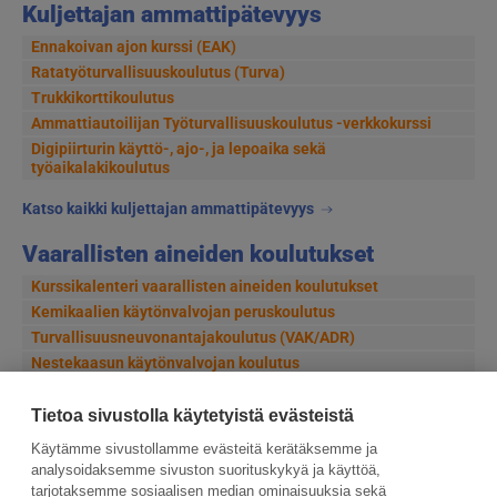
Kuljettajan ammattipätevyys
Ennakoivan ajon kurssi (EAK)
Ratatyöturvallisuuskoulutus (Turva)
Trukkikorttikoulutus
Ammattiautoilijan Työturvallisuuskoulutus -verkkokurssi
Digipiirturin käyttö-, ajo-, ja lepoaika sekä
työaikalakikoulutus
Katso kaikki kuljettajan ammattipätevyys
Vaarallisten aineiden koulutukset
Kurssikalenteri vaarallisten aineiden koulutukset
Kemikaalien käytönvalvojan peruskoulutus
Turvallisuusneuvonantajakoulutus (VAK/ADR)
Nestekaasun käytönvalvojan koulutus
Säteilyturvallisuusvastaavan (STV) koulutus
Tietoa sivustolla käytetyistä evästeistä
Katso kaikki vaarallisten aineiden koulutukset
Käytämme sivustollamme evästeitä kerätäksemme ja
analysoidaksemme sivuston suorituskykyä ja käyttöä,
tarjotaksemme sosiaalisen median ominaisuuksia sekä