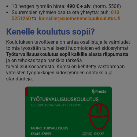
10 hengen ryhmän hinta:
490 € + alv
. (norm. 550€)
Suurempien ryhmien osalta ota yhteyttä: puh.
010
5251260
tai
kurssille@suomenensiapukoulutus.fi
.
Kenelle koulutus sopii?
Koulutuksen tavoitteena on antaa osallistujalle valmiudet
toimia työssään turvallisesti huomioiden eri sidosryhmät.
Työturvallisuuskoulutus sopii kaikille alasta riippumatta
ja on tehokas tapa hankkia tärkeää
turvallisuusosaamista. Kurssi on kehitetty vastaamaan
yhteisten työpaikkojen sidosryhmien odotuksia ja
standardeja.