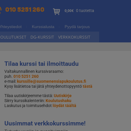
010 5251 260
0 tuotetta
0,00€
Yhteystiedot
Kurssialusta
Pyydä tarjous
KOULUTUKSET
DG-KURSSIT
VERKKOKURSSIT
Tilaa kurssi tai ilmoittaudu
Valtakunnallinen kurssivaraamo:
puh.
010 5251 260
e-mail:
kurssille@suomenensiapukoulutus.fi
Kysy lisätietoa tai jätä yhteydenottopyyntö
tästä
Tilaa uutiskirjeemme tästä:
Uutiskirje
Siirry kurssikalenteriin:
Koulutushaku
Laskutus ja toimitusehdot
löydät täältä
Uusimmat verkkokurssimme!