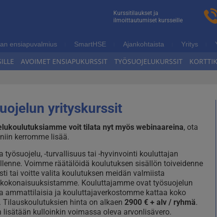
n
Kurssitilaukset ja
ilmoittautumiset kursseille
ukoulutus
an ensiapuvalmius
SmartHSE
Ajankohtaista
Yritys
ILLE
AVOIMET ENSIAPUKURSSIT
TYÖSUOJELUKURSSIT
KORTTI
uojelun yrityskurssit
lukoulutuksiamme voit tilata nyt myös webinaareina
, ota
 niin kerromme lisää.
ta työsuojelu, -turvallisuus tai -hyvinvointi kouluttajan
llenne. Voimme räätälöidä koulutuksen sisällön toiveidenne
ti tai voitte valita koulutuksen meidän valmiista
skokonaisuuksistamme. Kouluttajamme ovat työsuojelun
a ammattilaisia ja kouluttajaverkostomme kattaa koko
Tilauskoulutuksien hinta on alkaen
2900 € + alv / ryhmä
.
n lisätään kulloinkin voimassa oleva arvonlisävero.