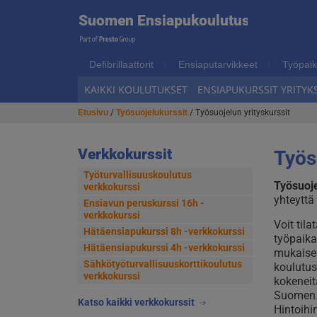
Suome
Suomen Ensiapukoulutus
Hyppää
Hyppää
navigointiin
sisältöön
Ensiap
Defibrillaattorit
Ensiaputarvikkeet
Työpaik
KAIKKI KOULUTUKSET
ENSIAPUKURSSIT YRITYKS
Etusivu
/
Työsuojelukurssit
/ Työsuojelun yrityskurssit
Verkkokurssit
Työs
Työturvallisuuskoulutus
Työsuoje
verkkokurssi
yhteyttä
Ensiavun peruskurssi 16h -
verkkokurssi
Voit tila
Hätäensiapukurssi 8h -verkkokurssi
työpaika
Hätäensiapukurssi 4h -verkkokurssi
mukaises
Sähkötyöturvallisuus­korttikoulutus
koulutu
verkkokurssi
kokeneit
Suomen. 
Katso kaikki verkkokurssit
Hintoihi