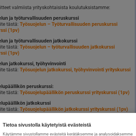
itteet valmiista yrityskohtaisista koulutuksistamme:
lun ja työturvallisuuden peruskurssi
ite tästä:
Työsuojelun – Työturvallisuuden peruskurssi
rssi (1pv)
lun ja työturvallisuuden jatkokurssi
te tästä:
Työsuojelun – työturvallisuuden jatkokurssi
rssi (1pv)
lun jatkokurssi, työhyvinvointi
te tästä:
Työsuojelun jatkokurssi, työhyvinvointi yrityskurssi
lupäällikön peruskurssi:
te tästä:
Työsuojelupäällikön peruskurssi yrityskurssi (1pv)
lupäällikön jatkokurssi
ite tästä:
Työsuojelupäällikön jatkokurssi yrityskurssi (1pv)
lun peruskurssi, asiantuntija- ja toimistotyö
Tietoa sivustolla käytetyistä evästeistä
ite tästä:
Työsuojelun peruskurssi, asiantuntija- ja
työ yrityskurssi (1pv)
Käytämme sivustollamme evästeitä kerätäksemme ja analysoidaksemme