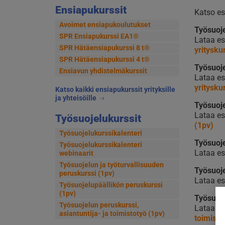
Ensiapukurssit
Katso es
Avoimet ensiapukoulutukset
Työsuoje
SPR Ensiapukurssi EA1®
Lataa es
SPR Hätäensiapukurssi 8 t®
yritysku
SPR Hätäensiapukurssi 4 t®
Työsuoje
Ensiavun yhdistelmäkurssit
Lataa esi
yritysku
Katso kaikki ensiapukurssit yrityksille
ja yhteisöille
Työsuoje
Lataa esi
Työsuojelukurssit
(1pv)
Työsuojelukurssikalenteri
Työsuoje
Työsuojelukurssikalenteri
Lataa esi
webinaarit
Työsuojelun ja työturvallisuuden
Työsuoje
peruskurssi (1pv)
Lataa es
Työsuojelupäällikön peruskurssi
(1pv)
Työsuoje
Työsuojelun peruskurssi,
Lataa es
asiantuntija- ja toimistotyö (1pv)
toimisto