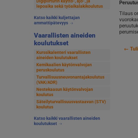
Digipiirturin käyttö-, ajo-, ja
Peruutu
lepoaika sekä työaikalakikoulutus
Tilaus o
Katso kaikki kuljettajan
vuorokau
ammattipätevyys
peruutuk
perumise
Vaarallisten aineiden
koulutukset
←
Tuli
Kurssikalenteri vaarallisten
Art
aineiden koulutukset
Kemikaalien käytönvalvojan
sel
peruskoulutus
Turvallisuusneuvonantajakoulutus
(VAK/ADR)
Nestekaasun käytönvalvojan
koulutus
Säteilyturvallisuusvastaavan (STV)
koulutus
Katso kaikki vaarallisten aineiden
koulutukset