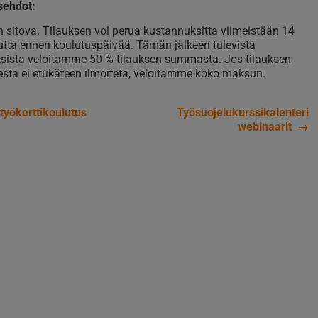
sehdot:
n sitova. Tilauksen voi perua kustannuksitta viimeistään 14
tta ennen koulutuspäivää. Tämän jälkeen tulevista
sista veloitamme 50 % tilauksen summasta. Jos tilauksen
sta ei etukäteen ilmoiteta, veloitamme koko maksun.
työkorttikoulutus
Työsuojelukurssikalenteri
ikkelien
webinaarit
→
aus