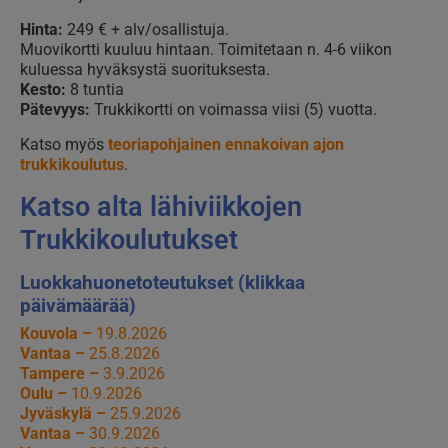
Hinta:
249 € + alv/osallistuja.
Muovikortti kuuluu hintaan. Toimitetaan n. 4-6 viikon
kuluessa hyväksystä suorituksesta.
Kesto:
8 tuntia
Pätevyys:
Trukkikortti on voimassa viisi (5) vuotta.
Katso myös
teoriapohjainen ennakoivan ajon
trukkikoulutus
.
Katso alta lähiviikkojen
Trukkikoulutukset
Luokkahuonetoteutukset (klikkaa
päivämäärää)
Kouvola –
19.8.2026
Vantaa –
25.8.2026
Tampere –
3.9.2026
Oulu –
10.9.2026
Jyväskylä –
25.9.2026
Vantaa –
30.9.2026