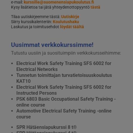
e-mail:
kurssille@suomenensiapukoulutus.fi
Kysy lisätietoa tai jätä yhteydenottopyyntö
tästä
Tilaa uutiskirjeemme tästä:
Uutiskirje
Siirry kurssikalenteriin:
Koulutushaku
Laskutus ja toimitusehdot
löydät täältä
Uusimmat verkkokurssimme!
Tutustu uusiin ja suosituimpiin verkkokursseihimme:
Electrical Work Safety Training SFS 6002 for
Electrical Networks
Tunnetun toimittajan turvatietoisuuskoulutus
KAT10
Electrical Work Safety Training SFS 6002 for
Instructed Persons
PSK 6803 Basic Occupational Safety Training -
online course
Automotive Electrical Safety Training -online
course
SPR Hätäensiapukurssi 8 t®