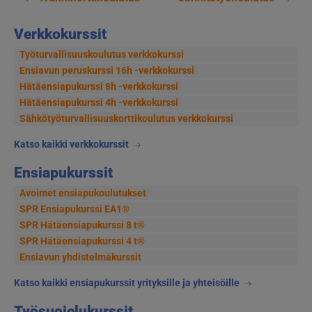
Artikkelien
Verkkokurssit
selaus
Työturvallisuuskoulutus verkkokurssi
Ensiavun peruskurssi 16h -verkkokurssi
Hätäensiapukurssi 8h -verkkokurssi
Hätäensiapukurssi 4h -verkkokurssi
Sähkötyöturvallisuus­korttikoulutus verkkokurssi
Katso kaikki verkkokurssit
Ensiapukurssit
Avoimet ensiapukoulutukset
SPR Ensiapukurssi EA1®
SPR Hätäensiapukurssi 8 t®
SPR Hätäensiapukurssi 4 t®
Ensiavun yhdistelmäkurssit
Katso kaikki ensiapukurssit yrityksille ja yhteisöille
Työsuojelukurssit