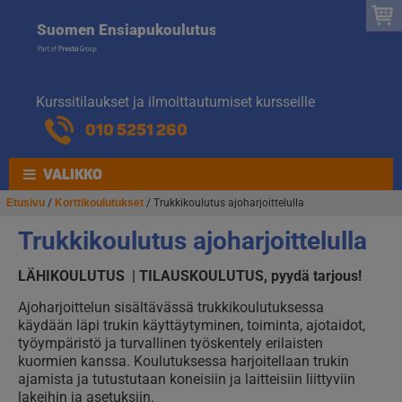
Suomen
Hyppää
Hyppää
Suomen Ensiapukoulutus
navigointiin
sisältöön
Ensiapukoulut
Kurssitilaukset ja ilmoittautumiset kursseille
010 5251 260
VALIKKO
Etusivu
/
Korttikoulutukset
/ Trukkikoulutus ajoharjoittelulla
Trukkikoulutus ajoharjoittelulla
LÄHIKOULUTUS | TILAUSKOULUTUS, pyydä tarjous!
Ajoharjoittelun sisältävässä trukkikoulutuksessa
käydään läpi trukin käyttäytyminen, toiminta, ajotaidot,
työympäristö ja turvallinen työskentely erilaisten
kuormien kanssa. Koulutuksessa harjoitellaan trukin
ajamista ja tutustutaan koneisiin ja laitteisiin liittyviin
lakeihin ja asetuksiin.