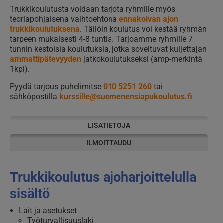
Trukkikoulutusta voidaan tarjota ryhmille myös
teoriapohjaisena vaihtoehtona
ennakoivan ajon
trukkikoulutuksena
. Tällöin koulutus voi kestää ryhmän
tarpeen mukaisesti 4-8 tuntia. Tarjoamme ryhmille 7
tunnin kestoisia koulutuksia, jotka soveltuvat kuljettajan
ammattipätevyyden
jatkokoulutukseksi (amp-merkintä
1kpl).
Pyydä tarjous puhelimitse
010 5251 260
tai
sähköpostilla
kurssille@suomenensiapukoulutus.fi
LISÄTIETOJA
ILMOITTAUDU
Trukkikoulutus ajoharjoittelulla
sisältö
Lait ja asetukset
Työturvallisuuslaki