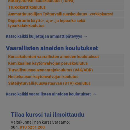
Ratatyöturvallisuuskoulutus (Turva)
Trukkikorttikoulutus
Ammattiautoilijan Työturvallisuuskoulutus -verkkokurssi
Digipiirturin käyttö-, ajo-, ja lepoaika sekä
työaikalakikoulutus
Katso kaikki kuljettajan ammattipätevyys
Vaarallisten aineiden koulutukset
Kurssikalenteri vaarallisten aineiden koulutukset
Kemikaalien käytönvalvojan peruskoulutus
Turvallisuusneuvonantajakoulutus (VAK/ADR)
Nestekaasun käytönvalvojan koulutus
Säteilyturvallisuusvastaavan (STV) koulutus
Katso kaikki vaarallisten aineiden koulutukset
Tilaa kurssi tai ilmoittaudu
Valtakunnallinen kurssivaraamo:
puh.
010 5251 260