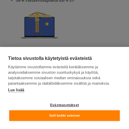
SPR Hätäensiapukurssi 4 t®
Tutustu ja aloita
Tietoa sivustolla käytetyistä evästeistä
Käytämme sivustollamme evästeitä kerätäksemme ja
analysoidaksemme sivuston suorituskykyä ja käyttöä,
tarjotaksemme sosiaalisen median ominaisuuksia sekä
parantaaksemme ja räätälöidäksemme sisältöä ja mainoksia.
Lue lisää
Suomen Ensiapukoulutus Oy, Valimotie 21, 00380
Helsinki
Evästeasetukset
Tietosuojaseloste ja evästeiden käyttö
Salli kaikki evästeet
© Suomen Ensiapukoulutus Oy 2026