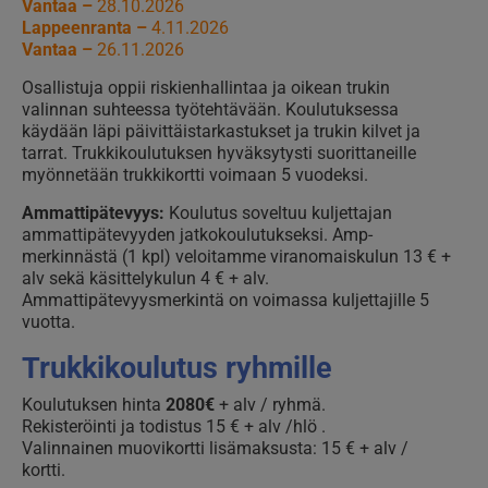
Vantaa –
28.10.2026
Lappeenranta –
4.11.2026
Vantaa –
26.11.2026
Osallistuja oppii riskienhallintaa ja oikean trukin
valinnan suhteessa työtehtävään. Koulutuksessa
käydään läpi päivittäistarkastukset ja trukin kilvet ja
tarrat. Trukkikoulutuksen hyväksytysti suorittaneille
myönnetään trukkikortti voimaan 5 vuodeksi.
Ammattipätevyys:
Koulutus soveltuu kuljettajan
ammattipätevyyden jatkokoulutukseksi. Amp-
merkinnästä (1 kpl) veloitamme viranomaiskulun 13 € +
alv sekä käsittelykulun 4 € + alv.
Ammattipätevyysmerkintä on voimassa kuljettajille 5
vuotta.
Trukkikoulutus ryhmille
Koulutuksen hinta
2080€
+ alv / ryhmä.
Rekisteröinti ja todistus 15 € + alv /hlö .
Valinnainen muovikortti lisämaksusta: 15 € + alv /
kortti.