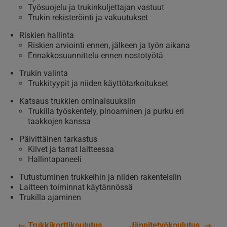
Työsuojelu ja trukinkuljettajan vastuut
Trukin rekisteröinti ja vakuutukset
Riskien hallinta
Riskien arviointi ennen, jälkeen ja työn aikana
Ennakkosuunnittelu ennen nostotyötä
Trukin valinta
Trukkityypit ja niiden käyttötarkoitukset
Katsaus trukkien ominaisuuksiin
Trukilla työskentely, pinoaminen ja purku eri
taakkojen kanssa
Päivittäinen tarkastus
Kilvet ja tarrat laitteessa
Hallintapaneeli
Tutustuminen trukkeihin ja niiden rakenteisiin
Laitteen toiminnat käytännössä
Trukilla ajaminen
←
Trukkikorttikoulutus
Jännitetyökoulutus
→