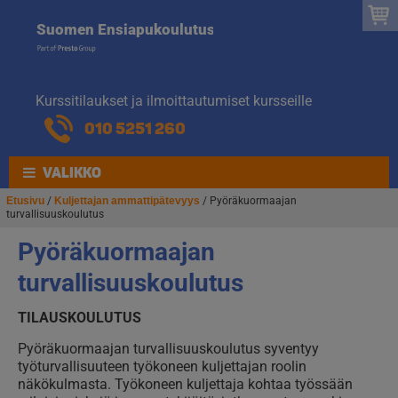
Suomen
Hyppää
Hyppää
Suomen Ensiapukoulutus
navigointiin
sisältöön
Ensiapukoulut
Kurssitilaukset ja ilmoittautumiset kursseille
010 5251 260
VALIKKO
Etusivu
/
Kuljettajan ammattipätevyys
/ Pyöräkuormaajan
turvallisuuskoulutus
Pyöräkuormaajan
turvallisuuskoulutus
TILAUSKOULUTUS
Pyöräkuormaajan turvallisuuskoulutus syventyy
työturvallisuuteen työkoneen kuljettajan roolin
näkökulmasta. Työkoneen kuljettaja kohtaa työssään