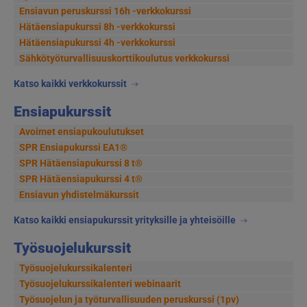
Ensiavun peruskurssi 16h -verkkokurssi
Hätäensiapukurssi 8h -verkkokurssi
Hätäensiapukurssi 4h -verkkokurssi
Sähkötyöturvallisuus­korttikoulutus verkkokurssi
Katso kaikki verkkokurssit
Ensiapukurssit
Avoimet ensiapukoulutukset
SPR Ensiapukurssi EA1®
SPR Hätäensiapukurssi 8 t®
SPR Hätäensiapukurssi 4 t®
Ensiavun yhdistelmäkurssit
Katso kaikki ensiapukurssit yrityksille ja yhteisöille
Työsuojelukurssit
Työsuojelukurssikalenteri
Työsuojelukurssikalenteri webinaarit
Työsuojelun ja työturvallisuuden peruskurssi (1pv)