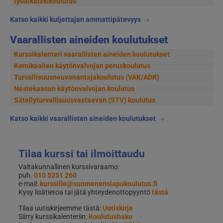
työaikalakikoulutus
Katso kaikki kuljettajan ammattipätevyys
Vaarallisten aineiden koulutukset
Kurssikalenteri vaarallisten aineiden koulutukset
Kemikaalien käytönvalvojan peruskoulutus
Turvallisuusneuvonantajakoulutus (VAK/ADR)
Nestekaasun käytönvalvojan koulutus
Säteilyturvallisuusvastaavan (STV) koulutus
Katso kaikki vaarallisten aineiden koulutukset
Tilaa kurssi tai ilmoittaudu
Valtakunnallinen kurssivaraamo:
puh.
010 5251 260
e-mail:
kurssille@suomenensiapukoulutus.fi
Kysy lisätietoa tai jätä yhteydenottopyyntö
tästä
Tilaa uutiskirjeemme tästä:
Uutiskirje
Siirry kurssikalenteriin:
Koulutushaku