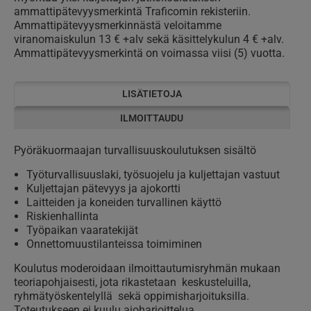
ammattipätevyysmerkintä Traficomin rekisteriin.
Ammattipätevyysmerkinnästä veloitamme
viranomaiskulun 13 € +alv sekä käsittelykulun 4 € +alv.
Ammattipätevyysmerkintä on voimassa viisi (5) vuotta.
LISÄTIETOJA
ILMOITTAUDU
Pyöräkuormaajan turvallisuuskoulutuksen sisältö
Työturvallisuuslaki, työsuojelu ja kuljettajan vastuut
Kuljettajan pätevyys ja ajokortti
Laitteiden ja koneiden turvallinen käyttö
Riskienhallinta
Työpaikan vaaratekijät
Onnettomuustilanteissa toimiminen
Koulutus moderoidaan ilmoittautumisryhmän mukaan
teoriapohjaisesti, jota rikastetaan keskusteluilla,
ryhmätyöskentelyllä sekä oppimisharjoituksilla.
Toteutukseen ei kuulu ajoharjoittelua.