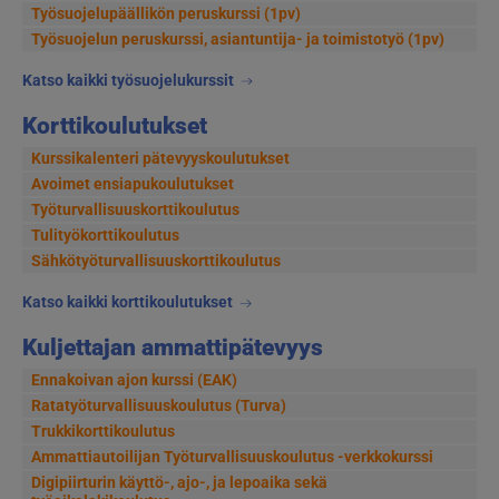
Työsuojelupäällikön peruskurssi (1pv)
Työsuojelun peruskurssi, asiantuntija- ja toimistotyö (1pv)
Katso kaikki työsuojelukurssit
Korttikoulutukset
Kurssikalenteri pätevyyskoulutukset
Avoimet ensiapukoulutukset
Työturvallisuuskorttikoulutus
Tulityökorttikoulutus
Sähkötyöturvallisuuskorttikoulutus
Katso kaikki korttikoulutukset
Kuljettajan ammattipätevyys
Ennakoivan ajon kurssi (EAK)
Ratatyöturvallisuuskoulutus (Turva)
Trukkikorttikoulutus
Ammattiautoilijan Työturvallisuuskoulutus -verkkokurssi
Digipiirturin käyttö-, ajo-, ja lepoaika sekä