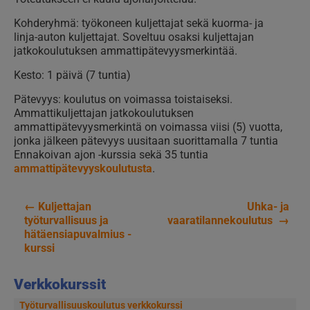
Kohderyhmä: työkoneen kuljettajat sekä kuorma- ja
linja-auton kuljettajat. Soveltuu osaksi kuljettajan
jatkokoulutuksen ammattipätevyysmerkintää.
Kesto: 1 päivä (7 tuntia)
Pätevyys: koulutus on voimassa toistaiseksi.
Ammattikuljettajan jatkokoulutuksen
ammattipätevyysmerkintä on voimassa viisi (5) vuotta,
jonka jälkeen pätevyys uusitaan suorittamalla 7 tuntia
Ennakoivan ajon -kurssia sekä 35 tuntia
ammattipätevyyskoulutusta
.
←
Kuljettajan
Uhka- ja
Artikkelien
työturvallisuus ja
vaaratilannekoulutus
→
hätäensiapuvalmius -
selaus
kurssi
Verkkokurssit
Työturvallisuuskoulutus verkkokurssi