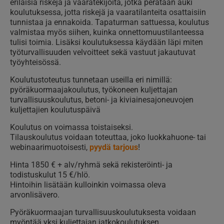
erilaisia riskejä ja vaaratekijöitä, jotka perataan auki
koulutuksessa, jotta riskejä ja vaaratilanteita osattaisiin
tunnistaa ja ennakoida. Tapaturman sattuessa, koulutus
valmistaa myös siihen, kuinka onnettomuustilanteessa
tulisi toimia. Lisäksi koulutuksessa käydään läpi miten
työturvallisuuden velvoitteet sekä vastuut jakautuvat
työyhteisössä.
Koulutustoteutus tunnetaan useilla eri nimillä:
pyöräkuormaajakoulutus, työkoneen kuljettajan
turvallisuuskoulutus, betoni- ja kiviainesajoneuvojen
kuljettajien koulutuspäivä
Koulutus on voimassa toistaiseksi.
Tilauskoulutus voidaan toteuttaa, joko luokkahuone- tai
webinaarimuotoisesti,
pyydä tarjous
!
Hinta 1850 € + alv/ryhmä sekä rekisteröinti- ja
todistuskulut 15 €/hlö.
Hintoihin lisätään kulloinkin voimassa oleva
arvonlisävero.
Pyöräkuormaajan turvallisuuskoulutuksesta voidaan
myöntää yksi kuljettajan jatkokoulutuksen