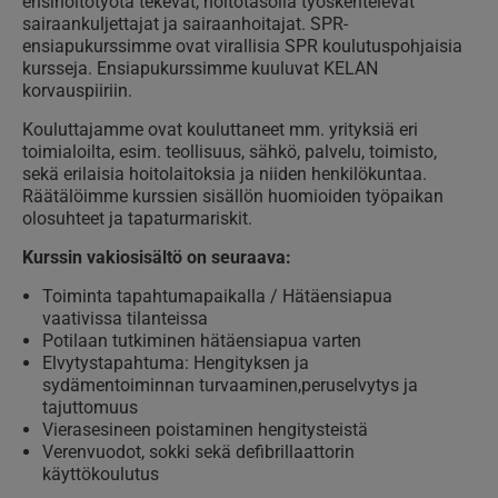
ensihoitotyötä tekevät, hoitotasolla työskentelevät
sairaankuljettajat ja sairaanhoitajat. SPR-
ensiapukurssimme ovat virallisia SPR koulutuspohjaisia
kursseja. Ensiapukurssimme kuuluvat KELAN
korvauspiiriin.
Kouluttajamme ovat kouluttaneet mm. yrityksiä eri
toimialoilta, esim. teollisuus, sähkö, palvelu, toimisto,
sekä erilaisia hoitolaitoksia ja niiden henkilökuntaa.
Räätälöimme kurssien sisällön huomioiden työpaikan
olosuhteet ja tapaturmariskit.
Kurssin vakiosisältö on seuraava:
Toiminta tapahtumapaikalla / Hätäensiapua
vaativissa tilanteissa
Potilaan tutkiminen hätäensiapua varten
Elvytystapahtuma: Hengityksen ja
sydämentoiminnan turvaaminen,peruselvytys ja
tajuttomuus
Vierasesineen poistaminen hengitysteistä
Verenvuodot, sokki sekä defibrillaattorin
käyttökoulutus