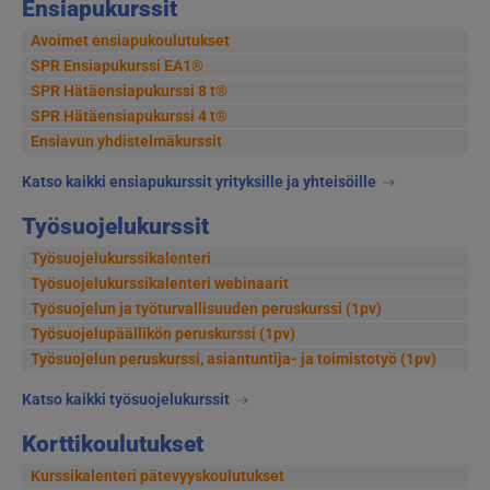
Ensiapukurssit
Avoimet ensiapukoulutukset
SPR Ensiapukurssi EA1®
SPR Hätäensiapukurssi 8 t®
SPR Hätäensiapukurssi 4 t®
Ensiavun yhdistelmäkurssit
Katso kaikki ensiapukurssit yrityksille ja yhteisöille
Työsuojelukurssit
Työsuojelukurssikalenteri
Työsuojelukurssikalenteri webinaarit
Työsuojelun ja työturvallisuuden peruskurssi (1pv)
Työsuojelupäällikön peruskurssi (1pv)
Työsuojelun peruskurssi, asiantuntija- ja toimistotyö (1pv)
Katso kaikki työsuojelukurssit
Korttikoulutukset
Kurssikalenteri pätevyyskoulutukset