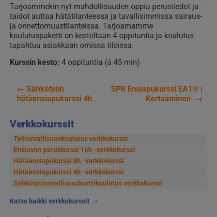
Tarjoammekin nyt mahdollisuuden oppia perustiedot ja -
taidot auttaa hätätilanteessa ja tavallisimmissa sairaus-
ja onnettomuustilanteissa. Tarjoamamme
koulutuspaketti on kestoltaan 4 oppituntia ja koulutus
tapahtuu asiakkaan omissa tiloissa.
Kurssin kesto:
4 oppituntia (á 45 min)
←
Sähkötyön
SPR Ensiapukurssi EA1® |
Artikkelien
hätäensiapukurssi 4h
Kertaaminen
→
selaus
Verkkokurssit
Työturvallisuuskoulutus verkkokurssi
Ensiavun peruskurssi 16h -verkkokurssi
Hätäensiapukurssi 8h -verkkokurssi
Hätäensiapukurssi 4h -verkkokurssi
Sähkötyöturvallisuus­korttikoulutus verkkokurssi
Katso kaikki verkkokurssit