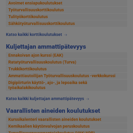
Avoimet ensiapukoulutukset
Työturvallisuuskorttikoulutus
Tulityökorttikoulutus
Sähkötyöturvallisuuskorttikoulutus
Katso kaikki korttikoulutukset
Kuljettajan ammattipätevyys
Ennakoivan ajon kurssi (EAK)
Ratatyöturvallisuuskoulutus (Turva)
Trukkikorttikoulutus
Ammattiautoilijan Työturvallisuuskoulutus -verkkokurssi
Digipiirturin käyttö-, ajo-, ja lepoaika sekä
työaikalakikoulutus
Katso kaikki kuljettajan ammattipätevyys
Vaarallisten aineiden koulutukset
Kurssikalenteri vaarallisten aineiden koulutukset
Kemikaalien käytönvalvojan peruskoulutus