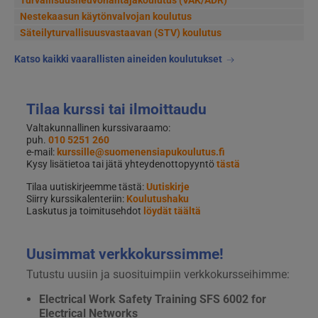
Turvallisuusneuvonantajakoulutus (VAK/ADR)
Nestekaasun käytönvalvojan koulutus
Säteilyturvallisuusvastaavan (STV) koulutus
Katso kaikki vaarallisten aineiden koulutukset
Tilaa kurssi tai ilmoittaudu
Valtakunnallinen kurssivaraamo:
puh.
010 5251 260
e-mail:
kurssille@suomenensiapukoulutus.fi
Kysy lisätietoa tai jätä yhteydenottopyyntö
tästä
Tilaa uutiskirjeemme tästä:
Uutiskirje
Siirry kurssikalenteriin:
Koulutushaku
Laskutus ja toimitusehdot
löydät täältä
Uusimmat verkkokurssimme!
Tutustu uusiin ja suosituimpiin verkkokursseihimme:
Electrical Work Safety Training SFS 6002 for
Electrical Networks