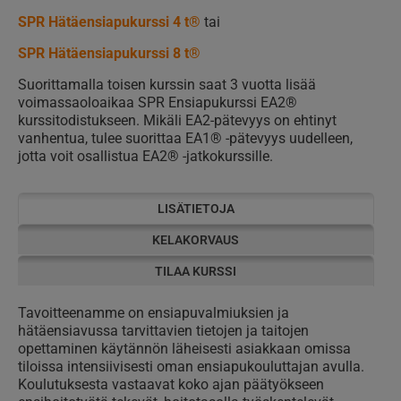
SPR Hätäensiapukurssi 4 t®
tai
SPR Hätäensiapukurssi 8 t®
Suorittamalla toisen kurssin saat 3 vuotta lisää
voimassaoloaikaa SPR Ensiapukurssi EA2®
kurssitodistukseen. Mikäli EA2-pätevyys on ehtinyt
vanhentua, tulee suorittaa EA1® -pätevyys uudelleen,
jotta voit osallistua EA2® -jatkokurssille.
LISÄTIETOJA
KELAKORVAUS
TILAA KURSSI
Tavoitteenamme on ensiapuvalmiuksien ja
hätäensiavussa tarvittavien tietojen ja taitojen
opettaminen käytännön läheisesti asiakkaan omissa
tiloissa intensiivisesti oman ensiapukouluttajan avulla.
Koulutuksesta vastaavat koko ajan päätyökseen