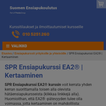
Suomen
Hyppää
Hyppää
Suomen Ensiapukoulutus
navigointiin
sisältöön
Ensiapukoulut
Kurssitilaukset ja ilmoittautumiset kursseille
010 5251 260
VALIKKO
Etusivu
/
Ensiapukurssit yrityksille ja yhteisöille
/ SPR Ensiapukurssi EA2® |
Kertaaminen
SPR Ensiapukurssi EA2® |
Kertaaminen
SPR Ensiapukurssi EA2® kurssin
voit kerrata yhden
kerran suorittamalla toisen alla olevista
hätäensiapukursseista (klikkaa linkkejä alla).
Huomioithan, että EA2® -pätevyyden tulee olla
voimassa, jotta kertaaminen on mahdolllista: