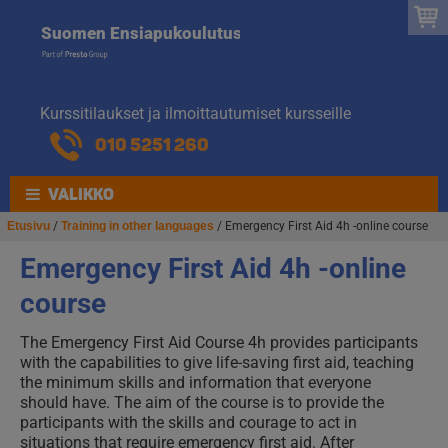
Suomen
Hyppää
Hyppää
Suomen Ensiapukoulutus
navigointiin
sisältöön
Ensiapukoulut
Kurssitilaukset ja ilmoittautumiset kursseille
010 5251 260
VALIKKO
Etusivu
/
Training in other languages
/ Emergency First Aid 4h -online course
Emergency First Aid 4h -online
course
The Emergency First Aid Course 4h provides participants
with the capabilities to give life-saving first aid, teaching
the minimum skills and information that everyone
should have. The aim of the course is to provide the
participants with the skills and courage to act in
situations that require emergency first aid. After