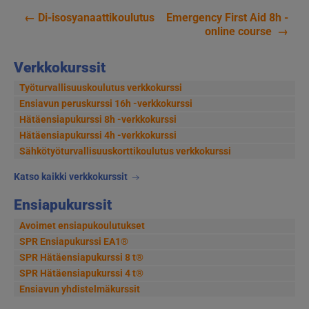
←
Di-isosyanaattikoulutus
Emergency First Aid 8h -
Artikkelien
online course
→
selaus
Verkkokurssit
Työturvallisuuskoulutus verkkokurssi
Ensiavun peruskurssi 16h -verkkokurssi
Hätäensiapukurssi 8h -verkkokurssi
Hätäensiapukurssi 4h -verkkokurssi
Sähkötyöturvallisuus­korttikoulutus verkkokurssi
Katso kaikki verkkokurssit
Ensiapukurssit
Avoimet ensiapukoulutukset
SPR Ensiapukurssi EA1®
SPR Hätäensiapukurssi 8 t®
SPR Hätäensiapukurssi 4 t®
Ensiavun yhdistelmäkurssit