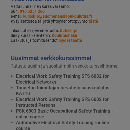
Valtakunnallinen kurssivaraamo:
puh.
010 5251 260
e-mail:
kurssille@suomenensiapukoulutus.fi
Kysy lisätietoa tai jätä yhteydenottopyyntö
tästä
Tilaa uutiskirjeemme tästä:
Uutiskirje
Siirry kurssikalenteriin:
Koulutushaku
Laskutus ja toimitusehdot
löydät täältä
Uusimmat verkkokurssimme!
Tutustu uusiin ja suosituimpiin verkkokursseihimme:
Electrical Work Safety Training SFS 6002 for
Electrical Networks
Tunnetun toimittajan turvatietoisuuskoulutus
KAT10
Electrical Work Safety Training SFS 6002 for
Instructed Persons
PSK 6803 Basic Occupational Safety Training -
online course
Automotive Electrical Safety Training -online
course