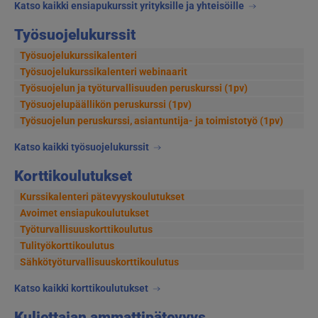
Katso kaikki ensiapukurssit yrityksille ja yhteisöille
Työsuojelukurssit
Työsuojelukurssikalenteri
Työsuojelukurssikalenteri webinaarit
Työsuojelun ja työturvallisuuden peruskurssi (1pv)
Työsuojelupäällikön peruskurssi (1pv)
Työsuojelun peruskurssi, asiantuntija- ja toimistotyö (1pv)
Katso kaikki työsuojelukurssit
Korttikoulutukset
Kurssikalenteri pätevyyskoulutukset
Avoimet ensiapukoulutukset
Työturvallisuuskorttikoulutus
Tulityökorttikoulutus
Sähkötyöturvallisuuskorttikoulutus
Katso kaikki korttikoulutukset
Kuljettajan ammattipätevyys