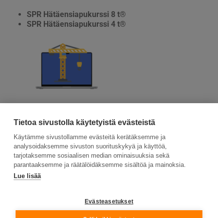
SPR Hätäensiapukurssi 8 t®
SPR Hätäensiapukurssi 4 t®
Tutustu ja aloita
Tietoa sivustolla käytetyistä evästeistä
Käytämme sivustollamme evästeitä kerätäksemme ja
analysoidaksemme sivuston suorituskykyä ja käyttöä,
tarjotaksemme sosiaalisen median ominaisuuksia sekä
parantaaksemme ja räätälöidäksemme sisältöä ja mainoksia.
Lue lisää
Suomen Ensiapukoulutus Oy, Valimotie 21, 00380
Helsinki
Evästeasetukset
Tietosuojaseloste ja evästeiden käyttö