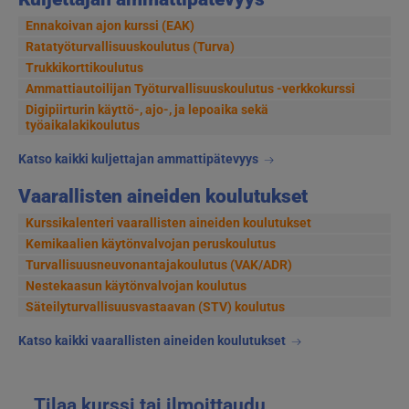
Ennakoivan ajon kurssi (EAK)
Ratatyöturvallisuuskoulutus (Turva)
Trukkikorttikoulutus
Ammattiautoilijan Työturvallisuuskoulutus -verkkokurssi
Digipiirturin käyttö-, ajo-, ja lepoaika sekä
työaikalakikoulutus
Katso kaikki kuljettajan ammattipätevyys
Vaarallisten aineiden koulutukset
Kurssikalenteri vaarallisten aineiden koulutukset
Kemikaalien käytönvalvojan peruskoulutus
Turvallisuusneuvonantajakoulutus (VAK/ADR)
Nestekaasun käytönvalvojan koulutus
Säteilyturvallisuusvastaavan (STV) koulutus
Katso kaikki vaarallisten aineiden koulutukset
Tilaa kurssi tai ilmoittaudu