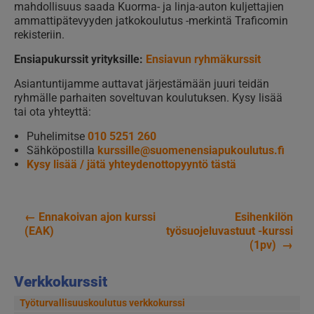
mahdollisuus saada Kuorma- ja linja-auton kuljettajien
ammattipätevyyden jatkokoulutus -merkintä Traficomin
rekisteriin.
Ensiapukurssit yrityksille:
Ensiavun ryhmäkurssit
Asiantuntijamme auttavat järjestämään juuri teidän
ryhmälle parhaiten soveltuvan koulutuksen. Kysy lisää
tai ota yhteyttä:
Puhelimitse
010 5251 260
Sähköpostilla
kurssille@suomenensiapukoulutus.fi
Kysy lisää / jätä yhteydenottopyyntö tästä
←
Ennakoivan ajon kurssi
Esihenkilön
Artikkelien
(EAK)
työsuojeluvastuut -kurssi
(1pv)
→
selaus
Verkkokurssit
Työturvallisuuskoulutus verkkokurssi