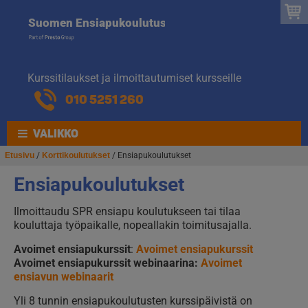
Suomen
Hyppää
Hyppää
Suomen Ensiapukoulutus
navigointiin
sisältöön
Ensiapukoulut
Kurssitilaukset ja ilmoittautumiset kursseille
010 5251 260
VALIKKO
Etusivu
/
Korttikoulutukset
/ Ensiapukoulutukset
Ensiapukoulutukset
Ilmoittaudu SPR ensiapu koulutukseen tai tilaa
kouluttaja työpaikalle, nopeallakin toimitusajalla.
Avoimet ensiapukurssit
:
Avoimet ensiapukurssit
Avoimet ensiapukurssit webinaarina:
Avoimet
ensiavun webinaarit
Yli 8 tunnin ensiapukoulutusten kurssipäivistä on