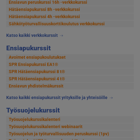
Ensiavun peruskurssi 16h -verkkokurssi
Hätäensiapukurssi 8h -verkkokurssi
Hätäensiapukurssi 4h -verkkokurssi
Sähkötyöturvallisuus­korttikoulutus verkkokurssi
Katso kaikki verkkokurssit
Ensiapukurssit
Avoimet ensiapukoulutukset
SPR Ensiapukurssi EA1®
SPR Hätäensiapukurssi 8 t®
SPR Hätäensiapukurssi 4 t®
Ensiavun yhdistelmäkurssit
Katso kaikki ensiapukurssit yrityksille ja yhteisöille
Työsuojelukurssit
Työsuojelukurssikalenteri
Työsuojelukurssikalenteri webinaarit
Työsuojelun ja työturvallisuuden peruskurssi (1pv)