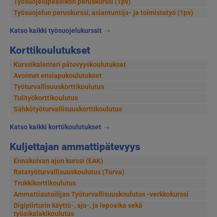
Työsuojelupäällikön peruskurssi (1pv)
Työsuojelun peruskurssi, asiantuntija- ja toimistotyö (1pv)
Katso kaikki työsuojelukurssit
Korttikoulutukset
Kurssikalenteri pätevyyskoulutukset
Avoimet ensiapukoulutukset
Työturvallisuuskorttikoulutus
Tulityökorttikoulutus
Sähkötyöturvallisuuskorttikoulutus
Katso kaikki korttikoulutukset
Kuljettajan ammattipätevyys
Ennakoivan ajon kurssi (EAK)
Ratatyöturvallisuuskoulutus (Turva)
Trukkikorttikoulutus
Ammattiautoilijan Työturvallisuuskoulutus -verkkokurssi
Digipiirturin käyttö-, ajo-, ja lepoaika sekä
työaikalakikoulutus