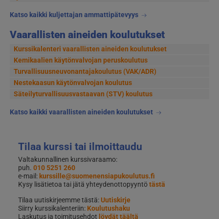
Katso kaikki kuljettajan ammattipätevyys
Vaarallisten aineiden koulutukset
Kurssikalenteri vaarallisten aineiden koulutukset
Kemikaalien käytönvalvojan peruskoulutus
Turvallisuusneuvonantajakoulutus (VAK/ADR)
Nestekaasun käytönvalvojan koulutus
Säteilyturvallisuusvastaavan (STV) koulutus
Katso kaikki vaarallisten aineiden koulutukset
Tilaa kurssi tai ilmoittaudu
Valtakunnallinen kurssivaraamo:
puh.
010 5251 260
e-mail:
kurssille@suomenensiapukoulutus.fi
Kysy lisätietoa tai jätä yhteydenottopyyntö
tästä
Tilaa uutiskirjeemme tästä:
Uutiskirje
Siirry kurssikalenteriin:
Koulutushaku
Laskutus ja toimitusehdot
löydät täältä