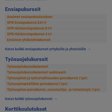
Ensiapukurssit
Avoimet ensiapukoulutukset
SPR Ensiapukurssi EA1®
SPR Hätäensiapukurssi 8 t®
SPR Hätäensiapukurssi 4 t®
Ensiavun yhdistelmäkurssit
Katso kaikki ensiapukurssit yrityksille ja yhteisöille
Työsuojelukurssit
Työsuojelukurssikalenteri
Työsuojelukurssikalenteri webinaarit
Työsuojelun ja työturvallisuuden peruskurssi (1pv)
Työsuojelupäällikön peruskurssi (1pv)
Työsuojelun peruskurssi, asiantuntija- ja toimistotyö (1pv)
Katso kaikki työsuojelukurssit
Korttikoulutukset