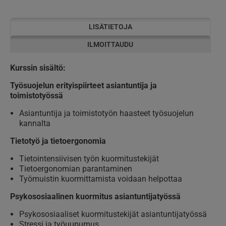
LISÄTIETOJA
ILMOITTAUDU
Kurssin sisältö:
Työsuojelun erityispiirteet asiantuntija ja
toimistotyössä
Asiantuntija ja toimistotyön haasteet työsuojelun
kannalta
Tietotyö ja tietoergonomia
Tietointensiivisen työn kuormitustekijät
Tietoergonomian parantaminen
Työmuistin kuormittamista voidaan helpottaa
Psykososiaalinen kuormitus asiantuntijatyössä
Psykososiaaliset kuormitustekijät asiantuntijatyössä
Stressi ja työuupumus