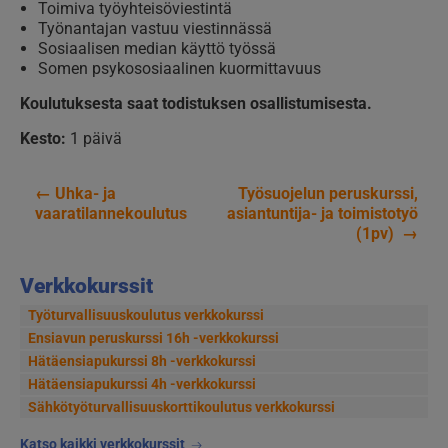
Toimiva työyhteisöviestintä
Työnantajan vastuu viestinnässä
Sosiaalisen median käyttö työssä
Somen psykososiaalinen kuormittavuus
Koulutuksesta saat todistuksen osallistumisesta.
Kesto:
1 päivä
←
Uhka- ja
Työsuojelun peruskurssi,
Artikkelien
vaaratilannekoulutus
asiantuntija- ja toimistotyö
(1pv)
→
selaus
Verkkokurssit
Työturvallisuuskoulutus verkkokurssi
Ensiavun peruskurssi 16h -verkkokurssi
Hätäensiapukurssi 8h -verkkokurssi
Hätäensiapukurssi 4h -verkkokurssi
Sähkötyöturvallisuus­korttikoulutus verkkokurssi
Katso kaikki verkkokurssit