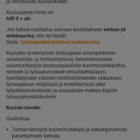
ja ilmoittaudu koulutukseen.
Koulutuksen hinta on:
649 € + alv
Jos haluat osallistua samaan koulutukseen
verkon yli
webinaarina
, niin ne löydät
tästä:
Työsuojelukoulutukset webinaarina
Kurssilla syvennytään työsuojelun erityispiirteisiin
asiantuntija- ja toimistotyössä, tietointensiivisen
asiantuntijatyön psykososiaalisiin kuormitustekijöihin,
stressin ja työuupumuksen ennaltaehkäisyyn,
työntekijöiden välisten ristiriitatilanteiden ratkaisuun,
työsuojeluun etätyössä ja mobiilityössä sekä
työyhteisöviestinnän ja sosiaalisen median käytön
työsuojelunäkökulmiin
Kurssin tavoite:
Osallistuja
Tuntee tietotyön kuormitustekijät ja tietoergonomian
parantamisen keinoja