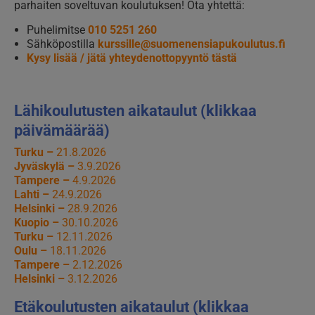
parhaiten soveltuvan koulutuksen! Ota yhtettä:
Puhelimitse
010 5251 260
Sähköpostilla
kurssille@suomenensiapukoulutus.fi
Kysy lisää / jätä yhteydenottopyyntö tästä
Lähikoulutusten aikataulut (klikkaa
päivämäärää)
Turku –
21.8.2026
Jyväskylä –
3.9.2026
Tampere –
4.9.2026
Lahti –
24.9.2026
Helsinki –
28.9.2026
Kuopio –
30.10.2026
Turku –
12.11.2026
Oulu –
18.11.2026
Tampere –
2.12.2026
Helsinki –
3.12.2026
Etäkoulutusten aikataulut (klikkaa