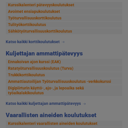
Kurssikalenteri pätevyyskoulutukset
Avoimet ensiapukoulutukset
Työturvallisuuskorttikoulutus
Tulityökorttikoulutus
Sähkötyöturvallisuuskorttikoulutus
Katso kaikki korttikoulutukset
Kuljettajan ammattipätevyys
Ennakoivan ajon kurssi (EAK)
Ratatyöturvallisuuskoulutus (Turva)
Trukkikorttikoulutus
Ammattiautoilijan Työturvallisuuskoulutus -verkkokurssi
Digipiirturin käyttö-, ajo-, ja lepoaika sekä
työaikalakikoulutus
Katso kaikki kuljettajan ammattipätevyys
Vaarallisten aineiden koulutukset
Kurssikalenteri vaarallisten aineiden koulutukset