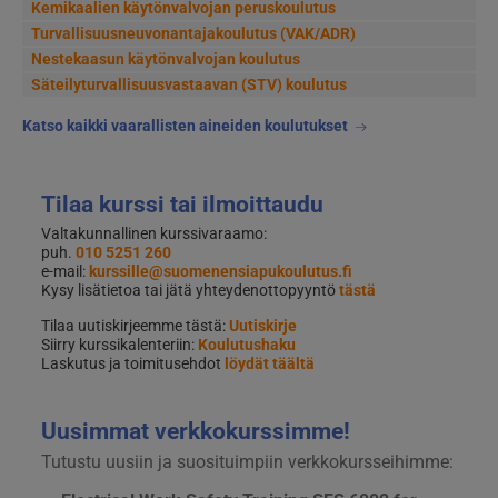
Kemikaalien käytönvalvojan peruskoulutus
Turvallisuusneuvonantajakoulutus (VAK/ADR)
Nestekaasun käytönvalvojan koulutus
Säteilyturvallisuusvastaavan (STV) koulutus
Katso kaikki vaarallisten aineiden koulutukset
Tilaa kurssi tai ilmoittaudu
Valtakunnallinen kurssivaraamo:
puh.
010 5251 260
e-mail:
kurssille@suomenensiapukoulutus.fi
Kysy lisätietoa tai jätä yhteydenottopyyntö
tästä
Tilaa uutiskirjeemme tästä:
Uutiskirje
Siirry kurssikalenteriin:
Koulutushaku
Laskutus ja toimitusehdot
löydät täältä
Uusimmat verkkokurssimme!
Tutustu uusiin ja suosituimpiin verkkokursseihimme: