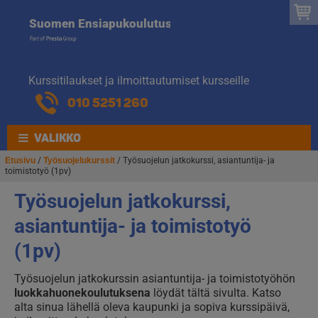
Suomen
Hyppää
Hyppää
Suomen Ensiapukoulutus
navigointiin
sisältöön
Ensiapukoulut
Kurssitilaukset ja ilmoittautumiset kursseille
010 5251 260
VALIKKO
Etusivu
/
Työsuojelukurssit
/ Työsuojelun jatkokurssi, asiantuntija- ja
toimistotyö (1pv)
Työsuojelun jatkokurssi,
asiantuntija- ja toimistotyö
(1pv)
Työsuojelun jatkokurssin asiantuntija- ja toimistotyöhön
luokkahuonekoulutuksena
löydät tältä sivulta. Katso
alta sinua lähellä oleva kaupunki ja sopiva kurssipäivä,