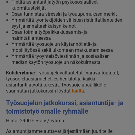
Tietää asiantuntijatyön psykososiaaliset
kuormitustekijät
Osaa tunnistaa stressin ja työuupumuksen merkit
Ymmärtää työntekijöiden välisten ristiriitatilanteiden
syyt ja ennaltaehkäisyn keinot
Osaa toimia työpaikkakiusaamis- ja
häirintätilanteessa
Ymmärtää työsuojelun käytännöt etä- ja
mobiilityössä sekä ulkomaan matkustamisessa
Ymmärtää työyhteisöviestinnän ja sosiaalisen
median käytön työsuojelun näkökulmasta
Kohderyhmä:
Työsuojeluvaltuutetut, -varavaltuutetut,
työsuojeluasiamiehet, esihenkilöt ja kaikki
asiantuntijatyötä tekevät. Työsuojelupäällikölle
suunnatun jatkokurssin löydät
täältä
.
Työsuojelun jatkokurssi, asiantuntija- ja
toimistotyö omalle ryhmälle
Hinta: 2900 € + alv / ryhmä.
Asiantuntijamme auttavat järjestämään juuri teille