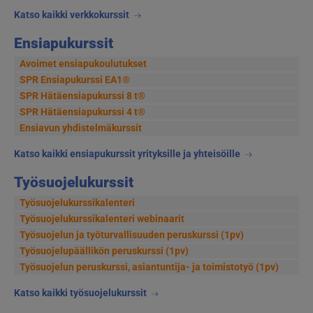
Katso kaikki verkkokurssit
Ensiapukurssit
Avoimet ensiapukoulutukset
SPR Ensiapukurssi EA1®
SPR Hätäensiapukurssi 8 t®
SPR Hätäensiapukurssi 4 t®
Ensiavun yhdistelmäkurssit
Katso kaikki ensiapukurssit yrityksille ja yhteisöille
Työsuojelukurssit
Työsuojelukurssikalenteri
Työsuojelukurssikalenteri webinaarit
Työsuojelun ja työturvallisuuden peruskurssi (1pv)
Työsuojelupäällikön peruskurssi (1pv)
Työsuojelun peruskurssi, asiantuntija- ja toimistotyö (1pv)
Katso kaikki työsuojelukurssit