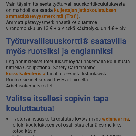
Vain täysimittaisesta työturvallisuuskorttikoulutuksesta
on mahdollista saada
kuljettajan jatkokoulutuksen
ammattipätevyysmerkintä (Trafi)
.
Ammattipätevyysmerkinnästä veloitamme
viranomaiskulun 13 € + alv sekä käsittelykulun 4 € + alv.
Työturvallisuuskortti® saatavilla
myös ruotsiksi ja englanniksi
Englanninkieliset toteutukset löydät hakemalla koulutusta
nimellä Occupational Safety Card training
kurssikalenterista
tai alla olevasta listauksesta.
Ruotsinkieliset kurssit löytyvät nimellä
Arbetssäkerhetskortet.
Valitse itsellesi sopivin tapa
kouluttautua!
Työturvallisuuskorttikoulutus löytyy myös
webinaarina
,
jolloin koulutukseen voi osallistua etänä esimerkiksi
kotoa käsin.