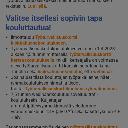
Työturvallisuuskeskuksen hallinnoimaan sähköiseen
rekisteriin.
Lue lisää
.
Valitse itsellesi sopivin tapa
kouluttautua!
Ilmoittaudu
Työturvallisuuskortti
luokkahuonekoulutukseen
.
Työturvallisuuskorttikoulutuksen voi uusia 1.4.2023
alkaen 4,5 tunnin mittaisella
Työturvallisuuskortti
kertauskoulutuksella
, mikäli kertaajalla on voimassa
oleva työturvallisuuskortti kurssin suoritusaikana.
Tarjolla sekä
luokkahuonekoulutus
, että
webinaari
.
Jos haluat tilata kouluttajan työpaikallenne, näet
ryhmäkoulutuksen hinnat ja tiedot
täältä:
Työturvallisuuskorttikoulutus ryhmäkoulutus
7,5 tunnin webinaarikoulutus soveltuu trafi-
koulutukseksi. Kuljettajan
ammattipätevyysmerkinnästä veloitamme
viranomaiskulun 13 € (alv 0 %) sekä käsittelykulun 4 €
+ alv.
Tarjonnassamme myös yleinen
työturvallisuuskoulutus