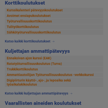
Korttikoulutukset
Kurssikalenteri pätevyyskoulutukset
Avoimet ensiapukoulutukset
Työturvallisuuskorttikoulutus
Tulityökorttikoulutus
Sähkötyöturvallisuuskorttikoulutus
Katso kaikki korttikoulutukset
Kuljettajan ammattipätevyys
Ennakoivan ajon kurssi (EAK)
Ratatyöturvallisuuskoulutus (Turva)
Trukkikorttikoulutus
Ammattiautoilijan Työturvallisuuskoulutus -verkkokurssi
Digipiirturin käyttö-, ajo-, ja lepoaika sekä
työaikalakikoulutus
Katso kaikki kuljettajan ammattipätevyys
Vaarallisten aineiden koulutukset