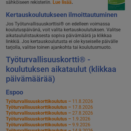
sähköiseen rekisteriin.
Lue lisää
.
Kertauskoulutukseen ilmoittautuminen
Jos Työturvallisuuskorttisi® on edelleen voimassa
koulutuspäivänä, voit valita kertauskoulutuksen. Valitse
aikataululistauksesta sopiva päivämäärä ja klikkaa
linkkiä. Jos kertauskoulutusta ei ole kyseiselle päivälle
tarjolla, valitse toinen ajankohta tai koulutusmuoto.
Työturvallisuuskortti® -
koulutuksen aikataulut (klikkaa
päivämäärää)
Espoo
Työturvallisuuskorttikoulutus –
11.8.2026
Työturvallisuuskorttikoulutus –
17.8.2026
Työturvallisuuskorttikoulutus –
27.8.2026
Työturvallisuuskorttikoulutus –
1.9.2026
Työturvallisuuskorttikoulutus –
9.9.2026
Työturvallisuuskorttikoulutus –
14.9.2026