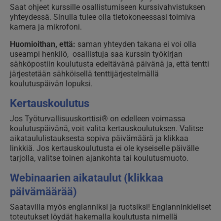
Saat ohjeet kurssille osallistumiseen kurssivahvistuksen
yhteydessä. Sinulla tulee olla tietokoneessasi toimiva
kamera ja mikrofoni.
Huomioithan, että:
saman yhteyden takana ei voi olla
useampi henkilö, osallistuja saa kurssin työkirjan
sähköpostiin koulutusta edeltävänä päivänä ja, että tentti
järjestetään sähköisellä tenttijärjestelmällä
koulutuspäivän lopuksi.
Kertauskoulutus
Jos Työturvallisuuskorttisi® on edelleen voimassa
koulutuspäivänä, voit valita kertauskoulutuksen. Valitse
aikataululistauksesta sopiva päivämäärä ja klikkaa
linkkiä. Jos kertauskoulutusta ei ole kyseiselle päivälle
tarjolla, valitse toinen ajankohta tai koulutusmuoto.
Webinaarien aikataulut (klikkaa
päivämäärää)
Saatavilla myös englanniksi ja ruotsiksi! Englanninkieliset
toteutukset löydät hakemalla koulutusta nimellä