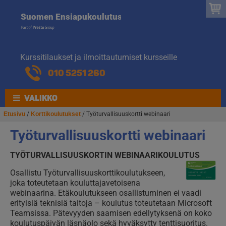
Suomen
Hyppää
Hyppää
Suomen Ensiapukoulutus
navigointiin
sisältöön
Ensiapukoulut
Kurssitilaukset ja ilmoittautumiset kursseille
010 5251 260
VALIKKO
Etusivu
/
Korttikoulutukset
/ Työturvallisuuskortti webinaari
Työturvallisuuskortti webinaari
TYÖTURVALLISUUSKORTIN WEBINAARIKOULUTUS
Osallistu Työturvallisuuskorttikoulutukseen,
joka toteutetaan kouluttajavetoisena
webinaarina. Etäkoulutukseen osallistuminen ei vaadi
erityisiä teknisiä taitoja – koulutus toteutetaan Microsoft
Teamsissa. Pätevyyden saamisen edellytyksenä on koko
koulutuspäivän läsnäolo sekä hyväksytty tenttisuoritus.