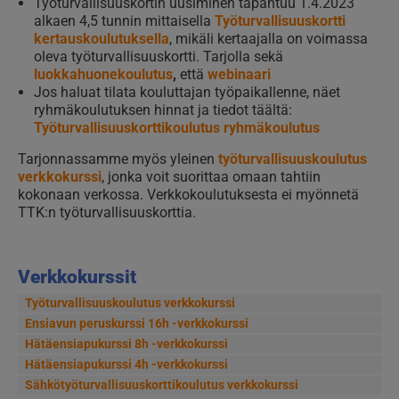
Työturvallisuuskortin uusiminen tapahtuu 1.4.2023
alkaen 4,5 tunnin mittaisella
Työturvallisuuskortti
kertauskoulutuksella
, mikäli kertaajalla on voimassa
oleva työturvallisuuskortti. Tarjolla sekä
luokkahuonekoulutus
,
että
webinaari
Jos haluat tilata kouluttajan työpaikallenne, näet
ryhmäkoulutuksen hinnat ja tiedot täältä:
Työturvallisuuskorttikoulutus ryhmäkoulutus
Tarjonnassamme myös yleinen
työturvallisuuskoulutus
verkkokurssi
, jonka voit suorittaa omaan tahtiin
kokonaan verkossa. Verkkokoulutuksesta ei myönnetä
TTK:n työturvallisuuskorttia.
Verkkokurssit
Työturvallisuuskoulutus verkkokurssi
Ensiavun peruskurssi 16h -verkkokurssi
Hätäensiapukurssi 8h -verkkokurssi
Hätäensiapukurssi 4h -verkkokurssi
Sähkötyöturvallisuus­korttikoulutus verkkokurssi