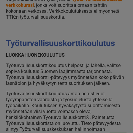
verkkokurssi
, jonka voit suorittaa omaan tahtiin
kokonaan verkossa. Verkkokoulutuksesta ei myönnetä
TTK:n työturvallisuuskorttia.
Työturvallisuuskorttikoulutus
LUOKKAHUONEKOULUTUS
Työturvallisuuskorttikoulutus helposti ja lähellä, valitse
sopiva koulutus Suomen laajimmasta tarjonnasta
.
Työturvallisuuskortti -pätevyys myönnetään koko päivän
läsnäolon ja hyväksytyn tenttisuorituksen jälkeen.
Työturvallisuuskorttikoulutus antaa perustiedot
työympäristön vaaroista ja työsuojelusta yhteisellä
työpaikalla. Koulutuksen hyväksytystä suorittamisesta
myönnetään viisi vuotta voimassa oleva,
henkilökohtainen Työturvallisuuskortti®. Painetusta
Työturvallisuuskortista on luovuttu. Tieto pätevyydestä
siirtyy Työturvallisuuskeskuksen hallinnoimaan