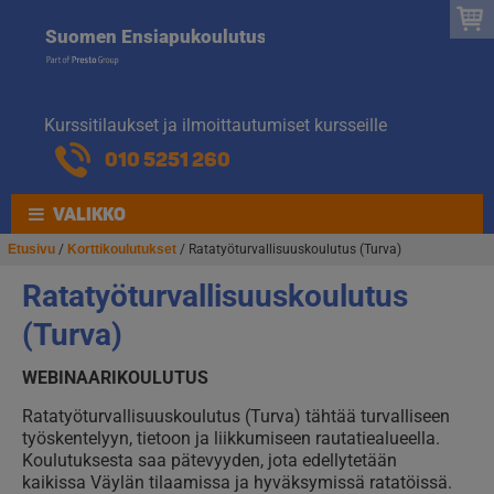
Suomen
Hyppää
Hyppää
Suomen Ensiapukoulutus
navigointiin
sisältöön
Ensiapukoulut
Kurssitilaukset ja ilmoittautumiset kursseille
010 5251 260
VALIKKO
Etusivu
/
Korttikoulutukset
/ Ratatyöturvallisuuskoulutus (Turva)
Ratatyöturvallisuuskoulutus
(Turva)
WEBINAARIKOULUTUS
Ratatyöturvallisuuskoulutus (Turva) tähtää turvalliseen
työskentelyyn, tietoon ja liikkumiseen rautatiealueella.
Koulutuksesta saa pätevyyden, jota edellytetään
kaikissa Väylän tilaamissa ja hyväksymissä ratatöissä.