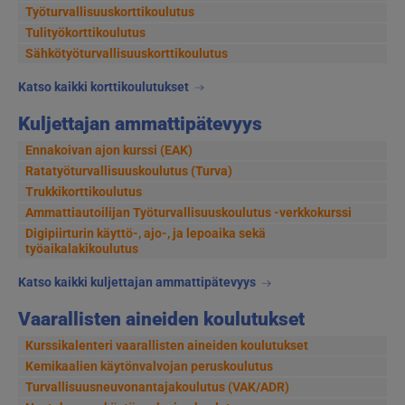
Työturvallisuuskorttikoulutus
Tulityökorttikoulutus
Sähkötyöturvallisuuskorttikoulutus
Katso kaikki korttikoulutukset
Kuljettajan ammattipätevyys
Ennakoivan ajon kurssi (EAK)
Ratatyöturvallisuuskoulutus (Turva)
Trukkikorttikoulutus
Ammattiautoilijan Työturvallisuuskoulutus -verkkokurssi
Digipiirturin käyttö-, ajo-, ja lepoaika sekä
työaikalakikoulutus
Katso kaikki kuljettajan ammattipätevyys
Vaarallisten aineiden koulutukset
Kurssikalenteri vaarallisten aineiden koulutukset
Kemikaalien käytönvalvojan peruskoulutus
Turvallisuusneuvonantajakoulutus (VAK/ADR)