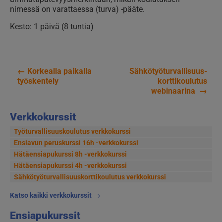
nimessä on varattaessa (turva) -pääte.
Kesto: 1 päivä (8 tuntia)
←
Korkealla paikalla
Sähkötyöturvallisuus­
Artikkelien
työskentely
korttikoulutus
webinaarina
→
selaus
Verkkokurssit
Työturvallisuuskoulutus verkkokurssi
Ensiavun peruskurssi 16h -verkkokurssi
Hätäensiapukurssi 8h -verkkokurssi
Hätäensiapukurssi 4h -verkkokurssi
Sähkötyöturvallisuus­korttikoulutus verkkokurssi
Katso kaikki verkkokurssit
Ensiapukurssit