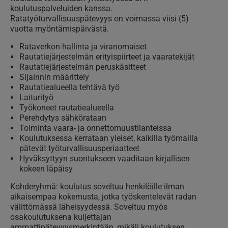
koulutuspalveluiden kanssa.
Ratatyöturvallisuuspätevyys on voimassa viisi (5)
vuotta myöntämispäivästä.
Rataverkon hallinta ja viranomaiset
Rautatiejärjestelmän erityispiirteet ja vaaratekijät
Rautatiejärjestelmän peruskäsitteet
Sijainnin määrittely
Rautatiealueella tehtävä työ
Laiturityö
Työkoneet rautatiealueella
Perehdytys sähkörataan
Toiminta vaara- ja onnettomuustilanteissa
Koulutuksessa kerrataan yleiset, kaikilla työmailla
pätevät työturvallisuusperiaatteet
Hyväksyttyyn suoritukseen vaaditaan kirjallisen
kokeen läpäisy
Kohderyhmä: koulutus soveltuu henkilöille ilman
aikaisempaa kokemusta, jotka työskentelevät radan
välittömässä läheisyydessä. Soveltuu myös
osakoulutuksena kuljettajan
ammattipätevyysmerkintään, mikäli koulutuksen