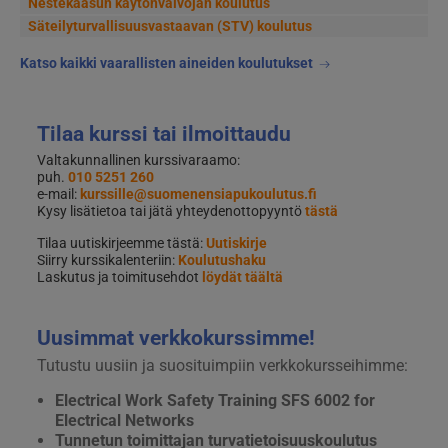
Nestekaasun käytönvalvojan koulutus
Säteilyturvallisuusvastaavan (STV) koulutus
Katso kaikki vaarallisten aineiden koulutukset
Tilaa kurssi tai ilmoittaudu
Valtakunnallinen kurssivaraamo:
puh.
010 5251 260
e-mail:
kurssille@suomenensiapukoulutus.fi
Kysy lisätietoa tai jätä yhteydenottopyyntö
tästä
Tilaa uutiskirjeemme tästä:
Uutiskirje
Siirry kurssikalenteriin:
Koulutushaku
Laskutus ja toimitusehdot
löydät täältä
Uusimmat verkkokurssimme!
Tutustu uusiin ja suosituimpiin verkkokursseihimme:
Electrical Work Safety Training SFS 6002 for
Electrical Networks
Tunnetun toimittajan turvatietoisuuskoulutus