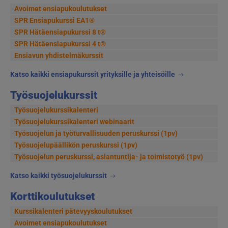
Avoimet ensiapukoulutukset
SPR Ensiapukurssi EA1®
SPR Hätäensiapukurssi 8 t®
SPR Hätäensiapukurssi 4 t®
Ensiavun yhdistelmäkurssit
Katso kaikki ensiapukurssit yrityksille ja yhteisöille
Työsuojelukurssit
Työsuojelukurssikalenteri
Työsuojelukurssikalenteri webinaarit
Työsuojelun ja työturvallisuuden peruskurssi (1pv)
Työsuojelupäällikön peruskurssi (1pv)
Työsuojelun peruskurssi, asiantuntija- ja toimistotyö (1pv)
Katso kaikki työsuojelukurssit
Korttikoulutukset
Kurssikalenteri pätevyyskoulutukset
Avoimet ensiapukoulutukset