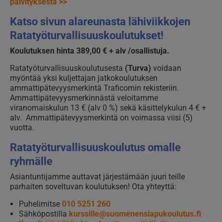
päivityksestä >>
Katso sivun alareunasta lähiviikkojen
Ratatyöturvallisuuskoulutukset!
Koulutuksen hinta 389,00 € + alv /osallistuja.
Ratatyöturvallisuuskoulutusesta
(Turva)
voidaan
myöntää yksi kuljettajan jatkokoulutuksen
ammattipätevyysmerkintä Traficomin rekisteriin.
Ammattipätevyysmerkinnästä veloitamme
viranomaiskulun 13 € (alv 0 %) sekä käsittelykulun 4 € +
alv. Ammattipätevyysmerkintä on voimassa viisi (5)
vuotta.
Ratatyöturvallisuuskoulutus omalle
ryhmälle
Asiantuntijamme auttavat järjestämään juuri teille
parhaiten soveltuvan koulutuksen! Ota yhteyttä:
Puhelimitse
010 5251 260
Sähköpostilla
kurssille@suomenensiapukoulutus.fi