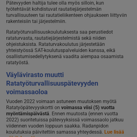
Pätevyyden haltija tulee olla myös silloin, kun
työtehtävät kohdistuvat rautatiejärjestelmän
turvallisuuteen tai rautatieliikenteen ohjaukseen liittyviin
rakenteisiin tai järjestelmiin.
Ratatyöturvallisuuskoulutuksesta saa perustiedot
rataturvasta, rautatiejärjestelmistä sekä niiden
ohjeistuksista. Rataturvakoulutus järjestetään
yhteistyössä SAT-koulutuspalveluiden kanssa, eikä
osallistumisedellytyksenä vaadita aiempaa osaamista
ratatyöstä.
Väylävirasto muutti
Ratatyöturvallisuuspätevyyden
voimassaoloa
Vuoden 2022 voimaan astuneen muutoksen myötä
Ratatyöpätevyyskortti on
voimassa viisi (5) vuotta
myöntämispäivästä
. Ennen muutosta (ennen vuotta
2022) suoritetuissa pätevyyksissä voimassaolo jatkuu
viidennen vuoden loppuun saakka. Radanpidon
koulutuksia päivitettiin samassa yhteydessä.
Lue lisää