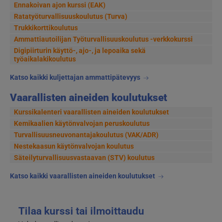
Ennakoivan ajon kurssi (EAK)
Ratatyöturvallisuuskoulutus (Turva)
Trukkikorttikoulutus
Ammattiautoilijan Työturvallisuuskoulutus -verkkokurssi
Digipiirturin käyttö-, ajo-, ja lepoaika sekä
työaikalakikoulutus
Katso kaikki kuljettajan ammattipätevyys
Vaarallisten aineiden koulutukset
Kurssikalenteri vaarallisten aineiden koulutukset
Kemikaalien käytönvalvojan peruskoulutus
Turvallisuusneuvonantajakoulutus (VAK/ADR)
Nestekaasun käytönvalvojan koulutus
Säteilyturvallisuusvastaavan (STV) koulutus
Katso kaikki vaarallisten aineiden koulutukset
Tilaa kurssi tai ilmoittaudu