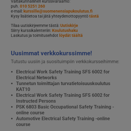
Valtakunnallinen kurssivaraamo:
puh.
010 5251 260
e-mail:
kurssille@suomenensiapukoulutus.fi
Kysy lisätietoa tai jätä yhteydenottopyyntö
tästä
Tilaa uutiskirjeemme tästä:
Uutiskirje
Siirry kurssikalenteriin:
Koulutushaku
Laskutus ja toimitusehdot
löydät täältä
Uusimmat verkkokurssimme!
Tutustu uusiin ja suosituimpiin verkkokursseihimme:
Electrical Work Safety Training SFS 6002 for
Electrical Networks
Tunnetun toimittajan turvatietoisuuskoulutus
KAT10
Electrical Work Safety Training SFS 6002 for
Instructed Persons
PSK 6803 Basic Occupational Safety Training -
online course
Automotive Electrical Safety Training -online
course