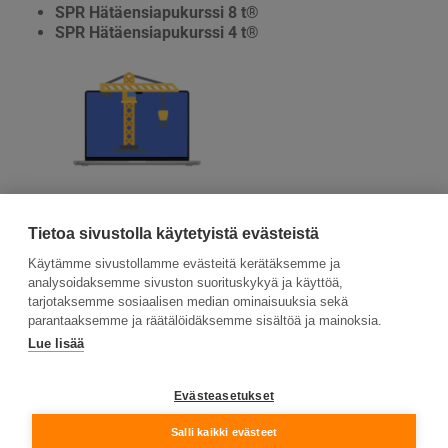
SPR Hätäensiapukurssi 8 t®
SPR Hätäensiapukurssi 4 t®
Tutustu ja aloita
Tietoa sivustolla käytetyistä evästeistä
Käytämme sivustollamme evästeitä kerätäksemme ja
analysoidaksemme sivuston suorituskykyä ja käyttöä,
tarjotaksemme sosiaalisen median ominaisuuksia sekä
parantaaksemme ja räätälöidäksemme sisältöä ja mainoksia.
Lue lisää
Suomen Ensiapukoulutus Oy, Valimotie 21, 00380
Helsinki
Evästeasetukset
Tietosuojaseloste ja evästeiden käyttö
Salli kaikki evästeet