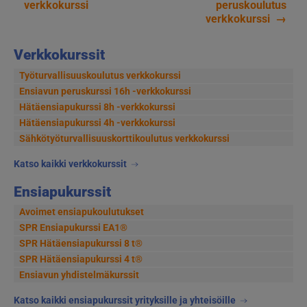
verkkokurssi
peruskoulutus
selaus
verkkokurssi
→
Verkkokurssit
Työturvallisuuskoulutus verkkokurssi
Ensiavun peruskurssi 16h -verkkokurssi
Hätäensiapukurssi 8h -verkkokurssi
Hätäensiapukurssi 4h -verkkokurssi
Sähkötyöturvallisuus­korttikoulutus verkkokurssi
Katso kaikki verkkokurssit
Ensiapukurssit
Avoimet ensiapukoulutukset
SPR Ensiapukurssi EA1®
SPR Hätäensiapukurssi 8 t®
SPR Hätäensiapukurssi 4 t®
Ensiavun yhdistelmäkurssit
Katso kaikki ensiapukurssit yrityksille ja yhteisöille