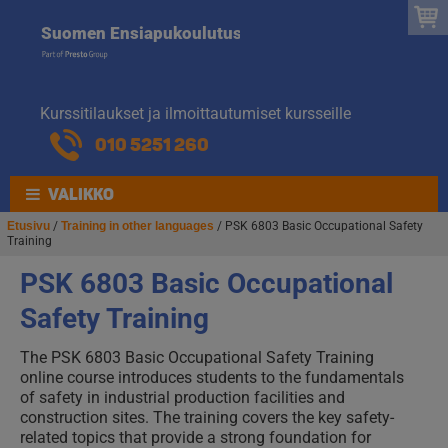
Suomen
Hyppää
Hyppää
Suomen Ensiapukoulutus
navigointiin
sisältöön
Ensiapukoulut
Kurssitilaukset ja ilmoittautumiset kursseille
010 5251 260
VALIKKO
Etusivu
/
Training in other languages
/ PSK 6803 Basic Occupational Safety
Training
PSK 6803 Basic Occupational
Safety Training
The PSK 6803 Basic Occupational Safety Training
online course introduces students to the fundamentals
of safety in industrial production facilities and
construction sites. The training covers the key safety-
related topics that provide a strong foundation for