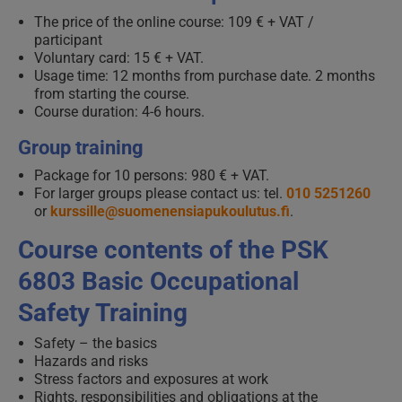
The price of the online course: 109 € + VAT /
participant
Voluntary card: 15 € + VAT.
Usage time: 12 months from purchase date. 2 months
from starting the course.
Course duration: 4-6 hours.
Group training
Package for 10 persons: 980 € + VAT.
For larger groups please contact us: tel.
010 5251260
or
kurssille@suomenensiapukoulutus.fi
.
Course contents of the PSK
6803 Basic Occupational
Safety Training
Safety – the basics
Hazards and risks
Stress factors and exposures at work
Rights, responsibilities and obligations at the