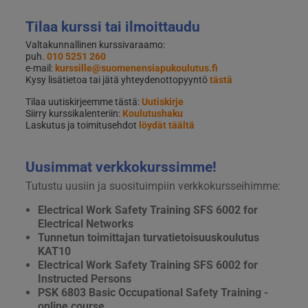
Tilaa kurssi tai ilmoittaudu
Valtakunnallinen kurssivaraamo:
puh.
010 5251 260
e-mail:
kurssille@suomenensiapukoulutus.fi
Kysy lisätietoa tai jätä yhteydenottopyyntö
tästä
Tilaa uutiskirjeemme tästä:
Uutiskirje
Siirry kurssikalenteriin:
Koulutushaku
Laskutus ja toimitusehdot
löydät täältä
Uusimmat verkkokurssimme!
Tutustu uusiin ja suosituimpiin verkkokursseihimme:
Electrical Work Safety Training SFS 6002 for
Electrical Networks
Tunnetun toimittajan turvatietoisuuskoulutus
KAT10
Electrical Work Safety Training SFS 6002 for
Instructed Persons
PSK 6803 Basic Occupational Safety Training -
online course