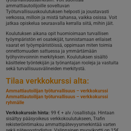
ammattiautoilijoille soveltuvan
Työturvallisuuskoulutuksen helposti ja joustavasti
verkossa, milloin ja mistä tahansa, vaikka osissa. Voit
jatkaa opiskelua seuraavalla kerralla siitä, mihin jäit.
Koulutuksen aikana opit huomioimaan turvallisen
työympäristön eri osatekijät, tunnistamaan erilaiset
vaarat eri työympäristöissä, oppimaan miten toimia
onnettomuuden sattuessa ja ymmärtämään
työhyvinvoinnin merkityksen. Koulutuksen sisältö
käsittelee työntekijän ja työnantajan rooleja ja vastuita
sekä turvallisuusvälineiden merkitystä.
Tilaa verkkokurssi alta:
Ammattiautoilijan työturvallisuus – verkkokurssi
Ammattiautoilijan työturvallisuus – verkkokurssi
ryhmälle
Verkkokurssin hinta:
99 € + alv /osallistuja. Hintaan
sisältyy pääsyoikeus verkkokoulutukseen, Trafin
rekisteröintimaksu ammattipätevyysmerkintää varten
sekä pätevyystodistus. Valinnainen muovikortti on 15€