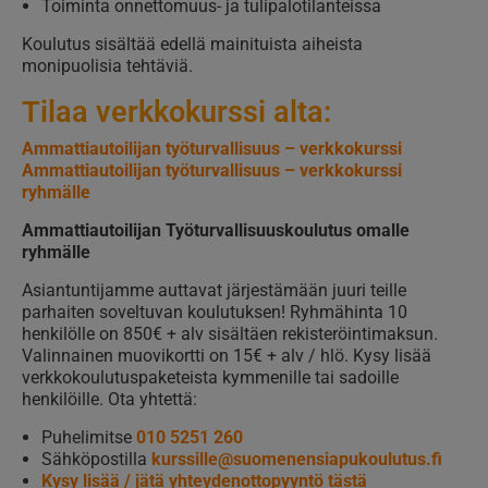
Toiminta onnettomuus- ja tulipalotilanteissa
Koulutus sisältää edellä mainituista aiheista
monipuolisia tehtäviä.
Tilaa verkkokurssi alta:
Ammattiautoilijan työturvallisuus – verkkokurssi
Ammattiautoilijan työturvallisuus – verkkokurssi
ryhmälle
Ammattiautoilijan Työturvallisuuskoulutus omalle
ryhmälle
Asiantuntijamme auttavat järjestämään juuri teille
parhaiten soveltuvan koulutuksen! Ryhmähinta 10
henkilölle on 850€ + alv sisältäen rekisteröintimaksun.
Valinnainen muovikortti on 15€ + alv / hlö. Kysy lisää
verkkokoulutuspaketeista kymmenille tai sadoille
henkilöille. Ota yhtettä:
Puhelimitse
010 5251 260
Sähköpostilla
kurssille@suomenensiapukoulutus.fi
Kysy lisää / jätä yhteydenottopyyntö tästä