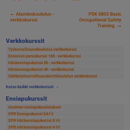
←
Alamieskoulutus -
PSK 6803 Basic
Artikkelien
verkkokurssi
Occupational Safety
Training
→
selaus
Verkkokurssit
Työturvallisuuskoulutus verkkokurssi
Ensiavun peruskurssi 16h -verkkokurssi
Hätäensiapukurssi 8h -verkkokurssi
Hätäensiapukurssi 4h -verkkokurssi
Sähkötyöturvallisuus­korttikoulutus verkkokurssi
Katso kaikki verkkokurssit
Ensiapukurssit
Avoimet ensiapukoulutukset
SPR Ensiapukurssi EA1®
SPR Hätäensiapukurssi 8 t®
SPR Hätäensiapukurssi 4 t®