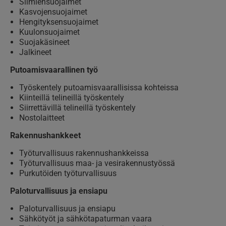
Silmiensuojaimet
Kasvojensuojaimet
Hengityksensuojaimet
Kuulonsuojaimet
Suojakäsineet
Jalkineet
Putoamisvaarallinen työ
Työskentely putoamisvaarallisissa kohteissa
Kiinteillä telineillä työskentely
Siirrettävillä telineillä työskentely
Nostolaitteet
Rakennushankkeet
Työturvallisuus rakennushankkeissa
Työturvallisuus maa- ja vesirakennustyössä
Purkutöiden työturvallisuus
Paloturvallisuus ja ensiapu
Paloturvallisuus ja ensiapu
Sähkötyöt ja sähkötapaturman vaara