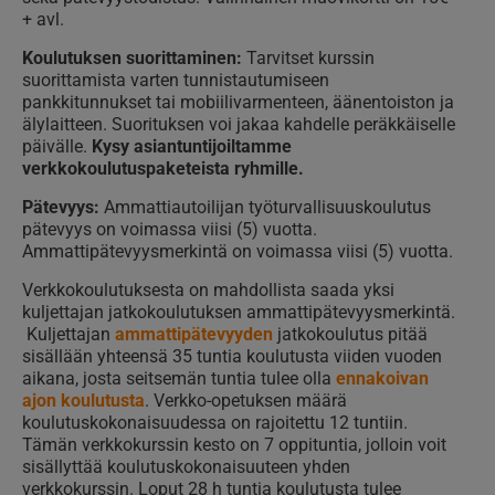
+ avl.
Koulutuksen suorittaminen:
Tarvitset kurssin
suorittamista varten tunnistautumiseen
pankkitunnukset tai mobiilivarmenteen, äänentoiston ja
älylaitteen. Suorituksen voi jakaa kahdelle peräkkäiselle
päivälle.
Kysy asiantuntijoiltamme
verkkokoulutuspaketeista ryhmille.
Pätevyys:
Ammattiautoilijan työturvallisuuskoulutus
pätevyys on voimassa viisi (5) vuotta.
Ammattipätevyysmerkintä on voimassa viisi (5) vuotta.
Verkkokoulutuksesta on mahdollista saada yksi
kuljettajan jatkokoulutuksen ammattipätevyysmerkintä.
Kuljettajan
ammattipätevyyden
jatkokoulutus pitää
sisällään yhteensä 35 tuntia koulutusta viiden vuoden
aikana, josta seitsemän tuntia tulee olla
ennakoivan
ajon koulutusta
. Verkko-opetuksen määrä
koulutuskokonaisuudessa on rajoitettu 12 tuntiin.
Tämän verkkokurssin kesto on 7 oppituntia, jolloin voit
sisällyttää koulutuskokonaisuuteen yhden
verkkokurssin. Loput 28 h tuntia koulutusta tulee