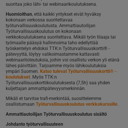
suoritaa joko lähi- tai webinaarikoulutuksena.
Huomioithan
, että kaikki yritykset eivät hyväksy
kokonaan verkossa suoritettavaa
työturvallisuuskoulutusta. Ammattiautoilijan
Työturvallisuuskoulutus on kokonaan
verkkokoulutuksena suoritettava. Mikäli työn tilaaja tai
työmaalle pääsyä hallinnoima taho edellyttää
työskentelyn ehdoksi TTK:n Työturvallisuuskortti® -
pätevyyttä, löytyy valikoimastamme kattavasti
webinaaritoteutuksia, joihin voi osallistu verkon yli etänä
lähes päivittäin. Tarjoamme myös lähikoulutuksia
ympäri Suomen.
Katso tulevat Työturvallisuuskortti® -
koulutukset
. Myös TTK:n
Työturvallisuuskorttikoulutuksesta (7,5h) saa yhden
kuljettajan ammattipätevyysmerkinnän.
Mikäli et tarvitse trafi-merkintää, suosittelemme
osallistumaan
Työturvallisuuskoulutus verkkokurssille
.
Ammattiautoilijan Työturvallisuuskoulutus sisältö
Johdanto työturvallisuuteen