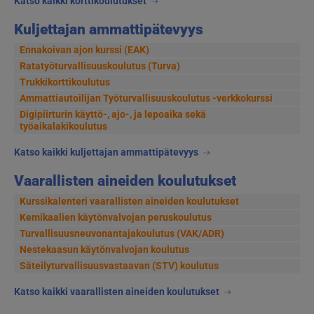
Katso kaikki korttikoulutukset
Kuljettajan ammattipätevyys
Ennakoivan ajon kurssi (EAK)
Ratatyöturvallisuuskoulutus (Turva)
Trukkikorttikoulutus
Ammattiautoilijan Työturvallisuuskoulutus -verkkokurssi
Digipiirturin käyttö-, ajo-, ja lepoaika sekä
työaikalakikoulutus
Katso kaikki kuljettajan ammattipätevyys
Vaarallisten aineiden koulutukset
Kurssikalenteri vaarallisten aineiden koulutukset
Kemikaalien käytönvalvojan peruskoulutus
Turvallisuusneuvonantajakoulutus (VAK/ADR)
Nestekaasun käytönvalvojan koulutus
Säteilyturvallisuusvastaavan (STV) koulutus
Katso kaikki vaarallisten aineiden koulutukset