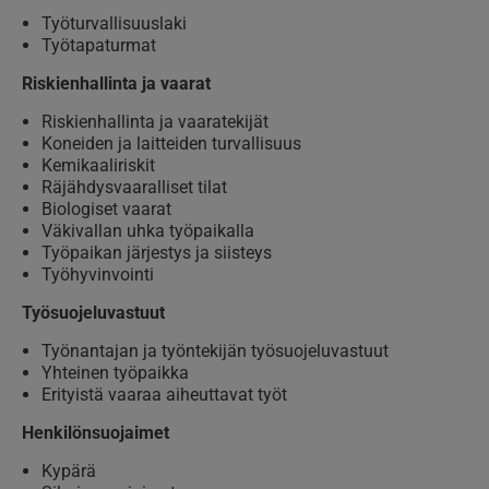
Työturvallisuuslaki
Työtapaturmat
Riskienhallinta ja vaarat
Riskienhallinta ja vaaratekijät
Koneiden ja laitteiden turvallisuus
Kemikaaliriskit
Räjähdysvaaralliset tilat
Biologiset vaarat
Väkivallan uhka työpaikalla
Työpaikan järjestys ja siisteys
Työhyvinvointi
Työsuojeluvastuut
Työnantajan ja työntekijän työsuojeluvastuut
Yhteinen työpaikka
Erityistä vaaraa aiheuttavat työt
Henkilönsuojaimet
Kypärä