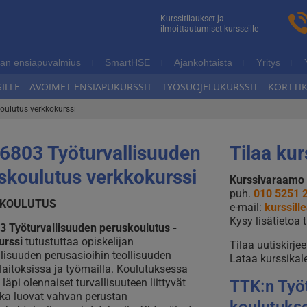
n
Kurssitilaukset ja
ilmoittautumiset kursseille
ukoulutus
an ensiapuvalmius
SmartHSE
Ajankohtaista
Yritys
ILLE
AVOIMET ENSIAPUKURSSIT
TYÖSUOJELUKURSSIT
KORTTI
oulutus verkkokurssi
6803 Työturvallisuuden
Tilaa kur
skoulutus verkkokurssi
Kurssivaraamo 
puh.
010 5251 
OKOULUTUS
e-mail:
kurssil
Kysy lisätietoa
03
Työturvallisuuden peruskoulutus -
urssi
tutustuttaa opiskelijan
Tilaa uutiskirj
llisuuden perusasioihin teollisuuden
Lataa kurssikal
laitoksissa ja työmailla. Koulutuksessa
äpi olennaiset turvallisuuteen liittyvät
TTK:n Työt
otka luovat vahvan perustan