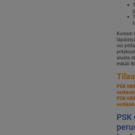
T
j
T
t
Kurssin l
läpäisty
voi yritt
yrityksi
alusta s
mikäli 8
Tilaa
PSK 680
verkkok
PSK 680
verkkok
PSK 
peru