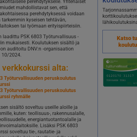
koulutuks
akohtaiselle perehdytykselle. Yhtenäiset
miudet mahdollistavat sen, että
Tarjonnassamme
kakohtaisessa perehdytyksessä voidaan
kortti­koulutuks
ä tarkemmin kyseisen tehtävän,
lähikoulutuksi
aitoksen tai työmaan erityispiirteisiin.
n laadittu PSK 6803 Työturvallisuus -
Katso tu
in mukaisesti. Koulutuksen sisältö ja
koulut
 on auditoitu DNV:n -organisaation
a 10/2024.
 verkkokurssi alta:
3 Työturvallisuuden peruskoulutus
urssi
3 Työturvallisuuden peruskoulutus
urssi ryhmälle
en sisältö soveltuu useille aloille ja
ille, kuten: teollisuus-, rakennusalalle,
eollisuudelle, energiantuotantoalalle ja
nvoimalaitoksille. Lisäksi PSK 6803
ssi soveltuu tie-, rautatie- ja