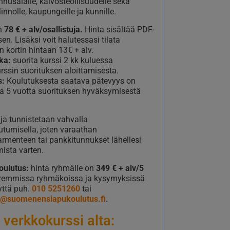
nnusalalle, kaivosteollisuudelle sekä
linnolle, kaupungeille ja kunnille.
n
78 € + alv/osallistuja.
Hinta sisältää PDF-
en. Lisäksi voit halutessasi tilata
 kortin hintaan 13€ + alv.
ka:
suorita kurssi 2 kk kuluessa
rssin suorituksen aloittamisesta.
s:
Koulutuksesta saatava pätevyys on
 5 vuotta suorituksen hyväksymisestä
uja tunnistetaan vahvalla
utumisella, joten varaathan
armenteen tai pankkitunnukset lähellesi
mista varten.
ulutus:
hinta ryhmälle on
349 € + alv/5
uremmissa ryhmäkoissa ja kysymyksissä
yttä puh.
010 5251260
tai
le@suomenensiapukoulutus.fi
.
 verkkokurssi alta: