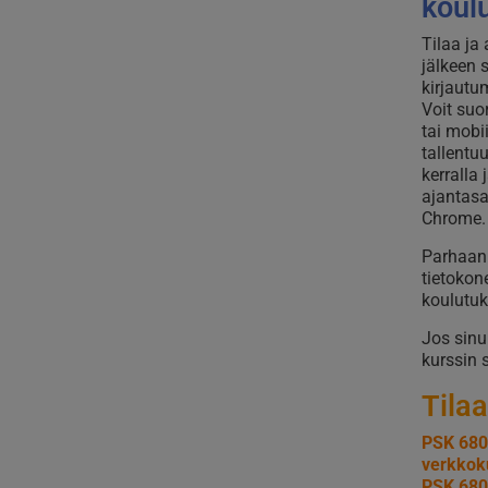
koul
Tilaa ja
jälkeen 
kirjautu
Voit suor
tai mobi
tallentuu
kerralla 
ajantasai
Chrome.
Parhaan 
tietokon
koulutuk
Jos sinu
kurssin 
Tilaa
PSK 680
verkkok
PSK 680