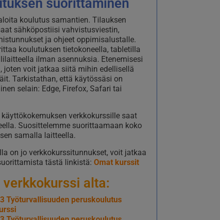
utuksen suorittaminen
 aloita koulutus samantien. Tilauksen
saat sähköpostiisi vahvistusviestin,
mistunnukset ja ohjeet oppimisalustalle.
ittaa koulutuksen tietokoneella, tabletilla
ililaitteella ilman asennuksia. Etenemisesi
, joten voit jatkaa siitä mihin edellisellä
jäit. Tarkistathan, että käytössäsi on
nen selain: Edge, Firefox, Safari tai
käyttökokemuksen verkkokurssille saat
eella. Suosittelemme suorittaamaan koko
sen samalla laitteella.
lla on jo verkkokurssitunnukset, voit jatkaa
suorittamista tästä linkistä:
Omat kurssit
 verkkokurssi alta:
3 Työturvallisuuden peruskoulutus
urssi
3 Työturvallisuuden peruskoulutus