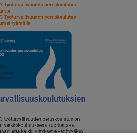
3 Työturvallisuuden peruskoulutus
urssi
3 Työturvallisuuden peruskoulutus
urssi ryhmälle
urvallisuuskoulutuksien
 työturvallisuuden peruskoulutus on
 verkkokoulutuksena suoritettava.
han, että kaikki yritykset eivät hyväksy