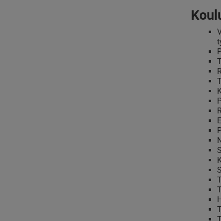
Koul
V
t
P
T
R
T
K
P
R
E
P
N
S
K
S
T
T
H
T
T