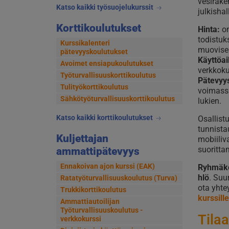
vesirake
Katso kaikki työsuojelukurssit
julkishal
Korttikoulutukset
Hinta:
o
todistuks
Kurssikalenteri
muovisen
pätevyyskoulutukset
Käyttöai
Avoimet ensiapukoulutukset
verkkoku
Työturvallisuuskorttikoulutus
Pätevyy
Tulityökorttikoulutus
voimassa
Sähkötyöturvallisuuskorttikoulutus
lukien.
Katso kaikki korttikoulutukset
Osallist
tunnista
Kuljettajan
mobiiliv
suoritta
ammattipätevyys
Ennakoivan ajon kurssi (EAK)
Ryhmäko
hlö
. Su
Ratatyöturvallisuuskoulutus (Turva)
ota yhte
Trukkikorttikoulutus
kurssil
Ammattiautoilijan
Työturvallisuuskoulutus -
Tilaa
verkkokurssi