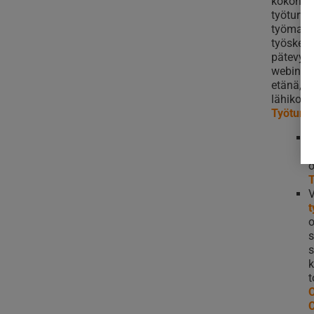
kokonaan
työturval
työmaall
työskent
pätevyyt
webinaari
etänä, l
lähikou
Työturva
H
o
T
V
t
o
s
s
k
t
O