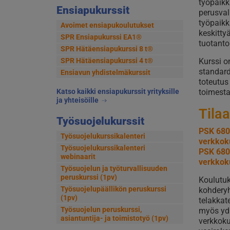
työpaikk
Ensiapukurssit
perusval
työpaik
Avoimet ensiapukoulutukset
keskitty
SPR Ensiapukurssi EA1®
tuotantol
SPR Hätäensiapukurssi 8 t®
SPR Hätäensiapukurssi 4 t®
Kurssi o
standard
Ensiavun yhdistelmäkurssit
toteutus
Katso kaikki ensiapukurssit yrityksille
toimest
ja yhteisöille
Tilaa
Työsuojelukurssit
PSK 680
Työsuojelukurssikalenteri
verkkok
Työsuojelukurssikalenteri
PSK 680
webinaarit
verkkok
Työsuojelun ja työturvallisuuden
peruskurssi (1pv)
Koulutuks
Työsuojelupäällikön peruskurssi
kohderyhm
(1pv)
telakkat
Työsuojelun peruskurssi,
myös ydi
asiantuntija- ja toimistotyö (1pv)
verkkokur