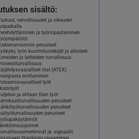
utuksen sisältö:
astuut, velvollisuudet ja oikeudet
yöpaikalla
erehdyttäminen ja työnopastaminen
yöympäristö
iskienarvioinnin perusteet
yökyky, työn kuormitustekijät ja altisteet
oneiden ja laitteiden turvallisuus
rosessiturvallisuus
äjähdysvaaralliset tilat (ATEX)
nergiasta erottaminen
utoamisvaaralliset työt
ostotyöt
uljetun ja ahtaan tilan työt
emikaaliturvallisuuden perusteet
ähkötyöturvallisuuden perusteet
ulityöturvallisuuden perusteet
yölupakäytännöt
enkilönsuojaimet
urvallisuusmerkinnät ja -signaalit
yöalueen tilapäinen rajaaminen