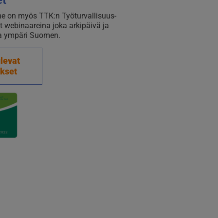
et
 on myös TTK:n Työturvallisuus­
et webinaareina joka arkipäivä ja
na ympäri Suomen.
levat
ukset