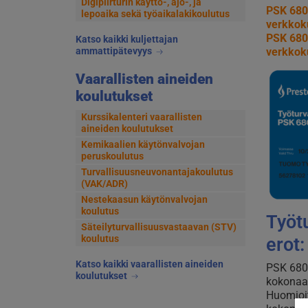
Digipiirturin käyttö-, ajo-, ja
PSK 680
lepoaika sekä työaikalakikoulutus
verkkok
PSK 680
Katso kaikki kuljettajan
verkkok
ammattipätevyys
Vaarallisten aineiden
koulutukset
Kurssikalenteri vaarallisten
aineiden koulutukset
Kemikaalien käytönvalvojan
peruskoulutus
Turvallisuusneuvonantajakoulutus
(VAK/ADR)
Nestekaasun käytönvalvojan
koulutus
Työt
Säteilyturvallisuusvastaavan (STV)
koulutus
erot:
Katso kaikki vaarallisten aineiden
PSK 6803
koulutukset
kokonaan
Huomioit