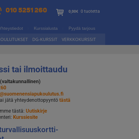
010 5251 260
0 tuotetta
0,00€
Yhteystiedot
Kurssialusta
Pyydä tarjous
KOULUTUKSET
DG-KURSSIT
VERKKOKURSSIT
ssi tai ilmoittaudu
(valtakunnallinen)
260
le@suomenensiapukoulutus.fi
 tai jätä yhteydenottopyyntö
tästä
eemme tästä:
Uutiskirje
enteri:
Kurssiesite
urvallisuus­kortti­