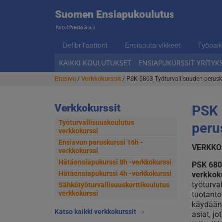
Suome
Suomen Ensiapukoulutus
Hyppää
Hyppää
navigointiin
sisältöön
Ensiap
Defibrillaattorit
Ensiaputarvikkeet
Työpaik
KAIKKI KOULUTUKSET
ENSIAPUKURSSIT YRITYKS
Etusivu
/
Verkkokurssit
/ PSK 6803 Työturvallisuuden perusk
Verkkokurssit
PSK 
Työturvallisuuskoulutus
peru
verkkokurssi
Ensiavun peruskurssi 16h -
VERKK
verkkokurssi
Hätäensiapukurssi 8h -verkkokurssi
PSK 68
Hätäensiapukurssi 4h -verkkokurssi
verkkok
työturva
Sähkötyöturvallisuus­korttikoulutus
verkkokurssi
tuotanto
käydään l
Katso kaikki verkkokurssit
asiat, j