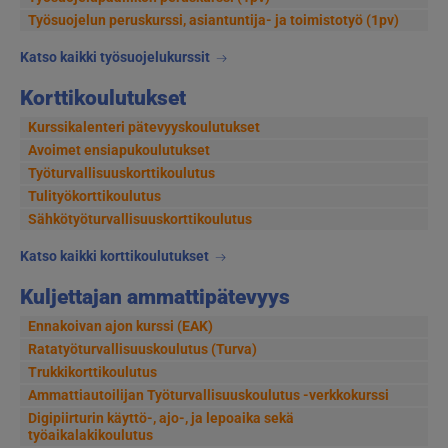
Työsuojelun peruskurssi, asiantuntija- ja toimistotyö (1pv)
Katso kaikki työsuojelukurssit
Korttikoulutukset
Kurssikalenteri pätevyyskoulutukset
Avoimet ensiapukoulutukset
Työturvallisuuskorttikoulutus
Tulityökorttikoulutus
Sähkötyöturvallisuuskorttikoulutus
Katso kaikki korttikoulutukset
Kuljettajan ammattipätevyys
Ennakoivan ajon kurssi (EAK)
Ratatyöturvallisuuskoulutus (Turva)
Trukkikorttikoulutus
Ammattiautoilijan Työturvallisuuskoulutus -verkkokurssi
Digipiirturin käyttö-, ajo-, ja lepoaika sekä
työaikalakikoulutus