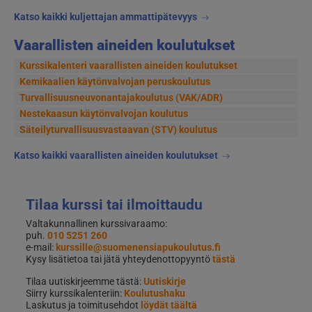
Katso kaikki kuljettajan ammattipätevyys
Vaarallisten aineiden koulutukset
Kurssikalenteri vaarallisten aineiden koulutukset
Kemikaalien käytönvalvojan peruskoulutus
Turvallisuusneuvonantajakoulutus (VAK/ADR)
Nestekaasun käytönvalvojan koulutus
Säteilyturvallisuusvastaavan (STV) koulutus
Katso kaikki vaarallisten aineiden koulutukset
Tilaa kurssi tai ilmoittaudu
Valtakunnallinen kurssivaraamo:
puh.
010 5251 260
e-mail:
kurssille@suomenensiapukoulutus.fi
Kysy lisätietoa tai jätä yhteydenottopyyntö
tästä
Tilaa uutiskirjeemme tästä:
Uutiskirje
Siirry kurssikalenteriin:
Koulutushaku
Laskutus ja toimitusehdot
löydät täältä