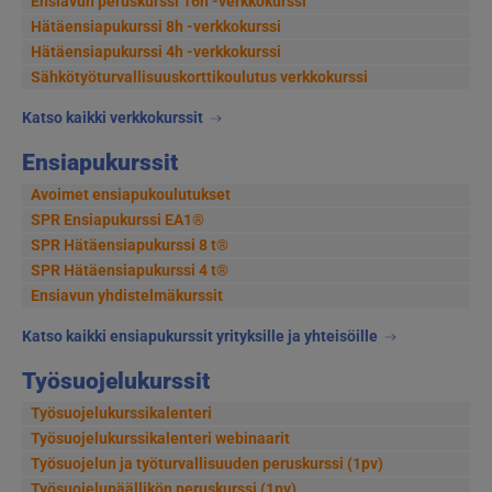
Ensiavun peruskurssi 16h -verkkokurssi
Hätäensiapukurssi 8h -verkkokurssi
Hätäensiapukurssi 4h -verkkokurssi
Sähkötyöturvallisuus­korttikoulutus verkkokurssi
Katso kaikki verkkokurssit
Ensiapukurssit
Avoimet ensiapukoulutukset
SPR Ensiapukurssi EA1®
SPR Hätäensiapukurssi 8 t®
SPR Hätäensiapukurssi 4 t®
Ensiavun yhdistelmäkurssit
Katso kaikki ensiapukurssit yrityksille ja yhteisöille
Työsuojelukurssit
Työsuojelukurssikalenteri
Työsuojelukurssikalenteri webinaarit
Työsuojelun ja työturvallisuuden peruskurssi (1pv)
Työsuojelupäällikön peruskurssi (1pv)