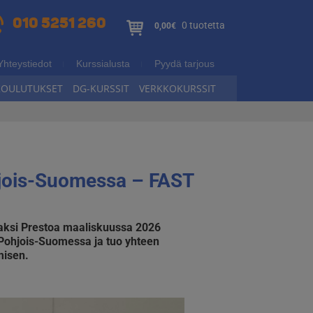
010 5251 260
0 tuotetta
0,00€
Yhteystiedot
Kurssialusta
Pyydä tarjous
KOULUTUKSET
DG-KURSSIT
VERKKOKURSSIT
hjois-Suomessa – FAST
osaksi Prestoa maaliskuussa 2026
 Pohjois-Suomessa ja tuo yhteen
misen.