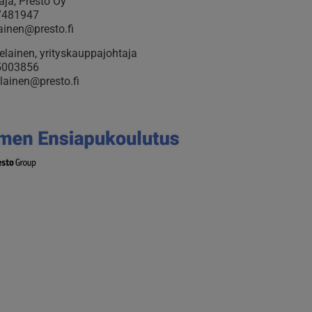
ja, Presto Oy
7481947
vainen@presto.fi
telainen, yrityskauppajohtaja
5003856
elainen@presto.fi