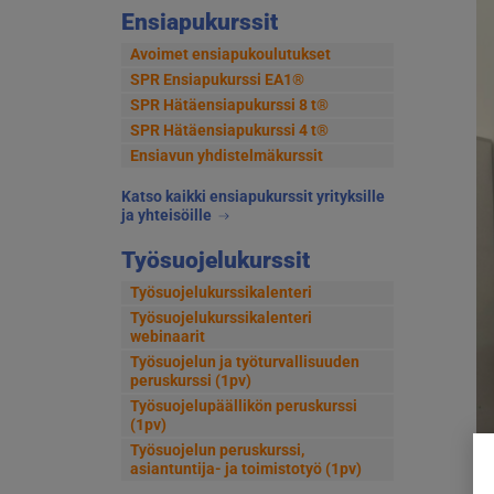
Ensiapukurssit
Avoimet ensiapukoulutukset
SPR Ensiapukurssi EA1®
SPR Hätäensiapukurssi 8 t®
SPR Hätäensiapukurssi 4 t®
Ensiavun yhdistelmäkurssit
Katso kaikki ensiapukurssit yrityksille
ja yhteisöille
Työsuojelukurssit
Työsuojelukurssikalenteri
Työsuojelukurssikalenteri
webinaarit
Työsuojelun ja työturvallisuuden
peruskurssi (1pv)
Työsuojelupäällikön peruskurssi
(1pv)
Työsuojelun peruskurssi,
asiantuntija- ja toimistotyö (1pv)