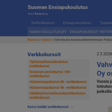
Suome
Suomen Ensiapukoulutus
Hyppää
Hyppää
navigointiin
sisältöön
Ensiap
Defibrillaattorit
Ensiaputarvikkeet
Työpaik
KAIKKI KOULUTUKSET
ENSIAPUKURSSIT YRITYKS
Etusivu
/
Uutiset
/ Vahvistusta koulutusliiketoimintaan Pohj
Verkkokurssit
2.3.2026
Työturvallisuuskoulutus
Vahv
verkkokurssi
Oy o
Ensiavun peruskurssi 16h -
verkkokurssi
Vuosia j
Hätäensiapukurssi 8h -verkkokurssi
toteutun
Hätäensiapukurssi 4h -verkkokurssi
paikall
Sähkötyöturvallisuus­korttikoulutus
verkkokurssi
Katso kaikki verkkokurssit