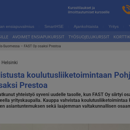
n
Kurssitilaukset ja
ilmoittautumiset kursseille
ukoulutus
an ensiapuvalmius
SmartHSE
Ajankohtaista
Yritys
ILLE
AVOIMET ENSIAPUKURSSIT
TYÖSUOJELUKURSSIT
KORTTI
ois-Suomessa – FAST Oy osaksi Prestoa
 Helsinki
istusta koulutusliiketoimintaan Po
saksi Prestoa
atkunut yhteistyö syveni uudelle tasolle, kun FAST Oy siirtyi 
eella yrityskaupalla. Kauppa vahvistaa koulutusliiketoimintaa
isen asiantuntemuksen sekä laajemman valtakunnallisen osaa