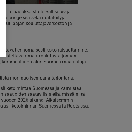
tä ja laadukkaista turvallisuus- ja
i kaupungeissa sekä räätälöityjä
ntanut laajan kouluttajaverkoston ja
dentävät erinomaisesti kokonaisuuttamme.
saavutettavamman koulutustarjonnan
in, kommentoi Preston Suomen maajohtaja
ntistä monipuolisempana tarjontana.
usliiketoimintaa Suomessa ja varmistaa,
nisaatioiden saatavilla siellä, missä niitä
a vuoden 2026 aikana. Aikaisemmin
suusliiketoiminnan Suomessa ja Ruotsissa.