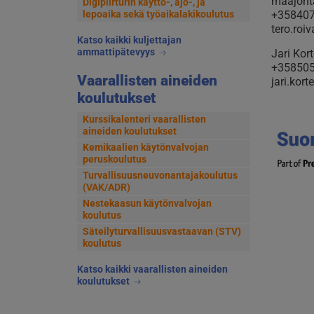
maajohta
Digipiirturin käyttö-, ajo-, ja
+35840
lepoaika sekä työaikalakikoulutus
tero.roi
Katso kaikki kuljettajan
ammattipätevyys
Jari Kor
+35850
Vaarallisten aineiden
jari.kort
koulutukset
Kurssikalenteri vaarallisten
aineiden koulutukset
Kemikaalien käytönvalvojan
peruskoulutus
Turvallisuusneuvonantajakoulutus
(VAK/ADR)
Nestekaasun käytönvalvojan
koulutus
Säteilyturvallisuusvastaavan (STV)
koulutus
Katso kaikki vaarallisten aineiden
koulutukset