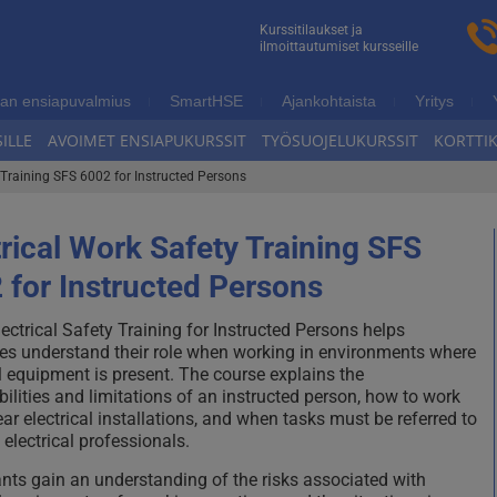
n
Kurssitilaukset ja
ilmoittautumiset kursseille
ukoulutus
an ensiapuvalmius
SmartHSE
Ajankohtaista
Yritys
ILLE
AVOIMET ENSIAPUKURSSIT
TYÖSUOJELUKURSSIT
KORTTI
 Training SFS 6002 for Instructed Persons
trical Work Safety Training SFS
 for Instructed Persons
lectrical Safety Training for Instructed Persons helps
s understand their role when working in environments where
al equipment is present. The course explains the
bilities and limitations of an instructed person, how to work
ear electrical installations, and when tasks must be referred to
 electrical professionals.
ants gain an understanding of the risks associated with