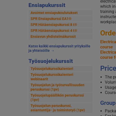
electric
Ensiapukurssit
which in
training
Avoimet ensiapukoulutukset
instruct
SPR Ensiapukurssi EA1®
workplac
SPR Hätäensiapukurssi 8 t®
SPR Hätäensiapukurssi 4 t®
Orde
Ensiavun yhdistelmäkurssit
Electric
Katso kaikki ensiapukurssit yrityksille
course
ja yhteisöille
Electric
course f
Työsuojelukurssit
Pric
Työsuojelukurssikalenteri
Työsuojelukurssikalenteri
The pr
webinaarit
Volunt
Työsuojelun ja työturvallisuuden
Usage
peruskurssi (1pv)
Course
Työsuojelupäällikön peruskurssi
(1pv)
Group 
Työsuojelun peruskurssi,
asiantuntija- ja toimistotyö (1pv)
Packa