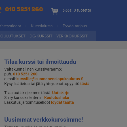
010 5251 260
0 tuotetta
0,00€
Yhteystiedot
Kurssialusta
Pyydä tarjous
KOULUTUKSET
DG-KURSSIT
VERKKOKURSSIT
Tilaa kurssi tai ilmoittaudu
Valtakunnallinen kurssivaraamo:
puh.
010 5251 260
e-mail:
kurssille@suomenensiapukoulutus.fi
Kysy lisätietoa tai jätä yhteydenottopyyntö
tästä
Tilaa uutiskirjeemme tästä:
Uutiskirje
Siirry kurssikalenteriin:
Koulutushaku
Laskutus ja toimitusehdot
löydät täältä
Uusimmat verkkokurssimme!