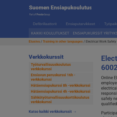
Suome
Suomen Ensiapukoulutus
Hyppää
Hyppää
navigointiin
sisältöön
Ensiap
Defibrillaattorit
Ensiaputarvikkeet
Työpaik
KAIKKI KOULUTUKSET
ENSIAPUKURSSIT YRITYKS
Etusivu
/
Training in other languages
/ Electrical Work Safety
Verkkokurssit
Elec
Työturvallisuuskoulutus
6002
verkkokurssi
Ensiavun peruskurssi 16h -
Online E
verkkokurssi
employee
Hätäensiapukurssi 8h -verkkokurssi
electric
Hätäensiapukurssi 4h -verkkokurssi
responsi
Sähkötyöturvallisuus­korttikoulutus
safely n
verkkokurssi
qualified
Katso kaikki verkkokurssit
Particip