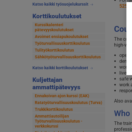
For la
Katso kaikki työsuojelukurssit
5251
Korttikoulutukset
Kurssikalenteri
Cour
pätevyyskoulutukset
Avoimet ensiapukoulutukset
The cour
Työturvallisuuskorttikoulutus
high-vol
Tulityökorttikoulutus
operat
Sähkötyöturvallisuuskorttikoulutus
deman
workin
Katso kaikki korttikoulutukset
live w
safe 
Kuljettajan
work a
ammattipätevyys
respon
Ennakoivan ajon kurssi (EAK)
Also ava
Ratatyöturvallisuuskoulutus (Turva)
Trukkikorttikoulutus
Who i
Ammattiautoilijan
Työturvallisuuskoulutus -
The trai
verkkokurssi
professi