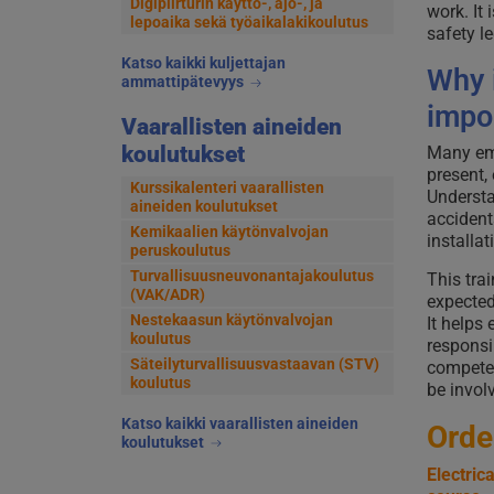
Digipiirturin käyttö-, ajo-, ja
work. It
lepoaika sekä työaikalakikoulutus
safety le
Katso kaikki kuljettajan
Why 
ammattipätevyys
impo
Vaarallisten aineiden
koulutukset
Many emp
present, 
Kurssikalenteri vaarallisten
Understa
aineiden koulutukset
accident
Kemikaalien käytönvalvojan
installa
peruskoulutus
Turvallisuusneuvonantajakoulutus
This tra
(VAK/ADR)
expected
Nestekaasun käytönvalvojan
It helps
koulutus
responsib
Säteilyturvallisuusvastaavan (STV)
competen
koulutus
be invol
Katso kaikki vaarallisten aineiden
Orde
koulutukset
Electric