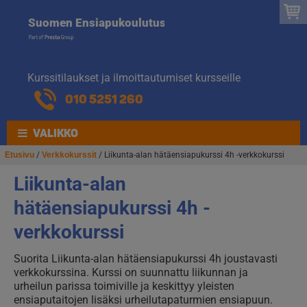
Suomen
Hyppää
Hyppää
Suomen Ensiapukoulutus
navigointiin
sisältöön
Ensiapukoulut
Kurssitilaukset ja ilmoittautumiset kursseille
010 5251 260
VALIKKO
Etusivu
/
Verkkokurssit
/ Liikunta-alan hätäensiapukurssi 4h -verkkokurssi
Liikunta-alan
hätäensiapukurssi 4h -
verkkokurssi
Suorita Liikunta-alan hätäensiapukurssi 4h joustavasti
verkkokurssina. Kurssi on suunnattu liikunnan ja
urheilun parissa toimiville ja keskittyy yleisten
ensiaputaitojen lisäksi urheilutapaturmien ensiapuun.