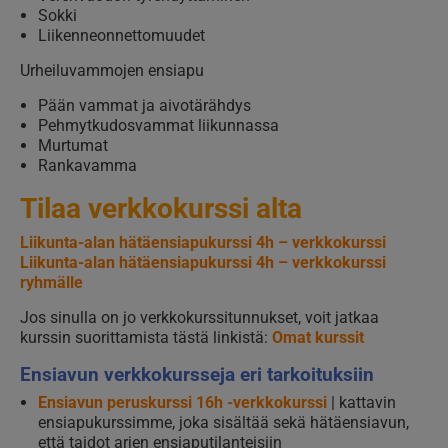
Sokki
Liikenneonnettomuudet
Urheiluvammojen ensiapu
Pään vammat ja aivotärähdys
Pehmytkudosvammat liikunnassa
Murtumat
Rankavamma
Tilaa verkkokurssi alta
Liikunta-alan hätäensiapukurssi 4h – verkkokurssi
Liikunta-alan hätäensiapukurssi 4h – verkkokurssi
ryhmälle
Jos sinulla on jo verkkokurssitunnukset, voit jatkaa
kurssin suorittamista tästä linkistä:
Omat kurssit
Ensiavun verkkokursseja eri tarkoituksiin
Ensiavun peruskurssi 16h -verkkokurssi
| kattavin
ensiapukurssimme, joka sisältää sekä hätäensiavun,
että taidot arjen ensiaputilanteisiin