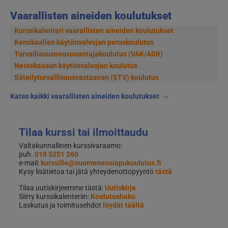
Vaarallisten aineiden koulutukset
Kurssikalenteri vaarallisten aineiden koulutukset
Kemikaalien käytönvalvojan peruskoulutus
Turvallisuusneuvonantajakoulutus (VAK/ADR)
Nestekaasun käytönvalvojan koulutus
Säteilyturvallisuusvastaavan (STV) koulutus
Katso kaikki vaarallisten aineiden koulutukset
Tilaa kurssi tai ilmoittaudu
Valtakunnallinen kurssivaraamo:
puh.
010 5251 260
e-mail:
kurssille@suomenensiapukoulutus.fi
Kysy lisätietoa tai jätä yhteydenottopyyntö
tästä
Tilaa uutiskirjeemme tästä:
Uutiskirje
Siirry kurssikalenteriin:
Koulutushaku
Laskutus ja toimitusehdot
löydät täältä