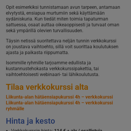
Opit esimerkiksi tunnistamaan avun tarpeen, antamaan
elvytystä, ensiapua murtumiin sekä käyttämään
sydäniskuria. Kun tiedät miten toimia tapaturman
sattuessa, osaat auttaa oikeaoppisesti ja turvaat oman
sekä ympärillä olevien turvallisuuden.
Täysin netissä suoritettava neljän tunnin verkkokurssi
on joustava vaihtoehto, sillä voit suorittaa koulutuksen
ajasta ja paikasta riippumatta.
Isommille ryhmille tarjoamme edullista ja
kustannustehokasta verkkokurssipakettia, tai
vaihtoehtoisesti webinaari- tai lähikoulutusta.
Tilaa verkkokurssi alta
Liikunta-alan hätäensiapukurssi 4h – verkkokurssi
Liikunta-alan hätäensiapukurssi 4h – verkkokurssi
ryhmälle
Hinta ja kesto
Verkkokurssin hinta:
114 € + alv / osallistuja
.