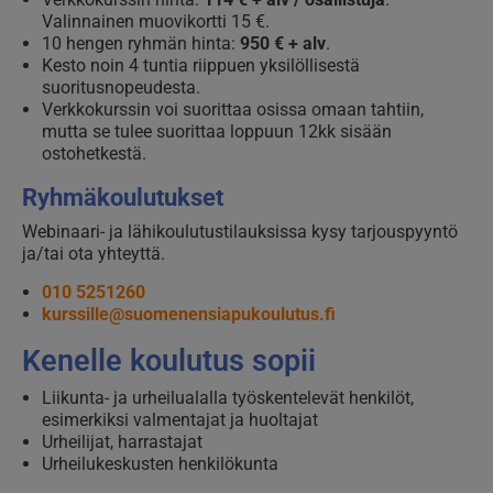
Valinnainen muovikortti 15 €.
10 hengen ryhmän hinta:
950 € + alv
.
Kesto noin 4 tuntia riippuen yksilöllisestä
suoritusnopeudesta.
Verkkokurssin voi suorittaa osissa omaan tahtiin,
mutta se tulee suorittaa loppuun 12kk sisään
ostohetkestä.
Ryhmäkoulutukset
Webinaari- ja lähikoulutustilauksissa kysy tarjouspyyntö
ja/tai ota yhteyttä.
010 5251260
kurssille@suomenensiapukoulutus.fi
Kenelle koulutus sopii
Liikunta- ja urheilualalla työskentelevät henkilöt,
esimerkiksi valmentajat ja huoltajat
Urheilijat, harrastajat
Urheilukeskusten henkilökunta