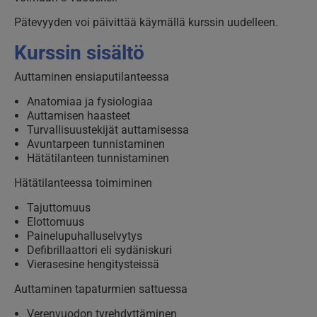
Pätevyyden voi päivittää käymällä kurssin uudelleen.
Kurssin sisältö
Auttaminen ensiaputilanteessa
Anatomiaa ja fysiologiaa
Auttamisen haasteet
Turvallisuustekijät auttamisessa
Avuntarpeen tunnistaminen
Hätätilanteen tunnistaminen
Hätätilanteessa toimiminen
Tajuttomuus
Elottomuus
Painelupuhalluselvytys
Defibrillaattori eli sydäniskuri
Vierasesine hengitysteissä
Auttaminen tapaturmien sattuessa
Verenvuodon tyrehdyttäminen