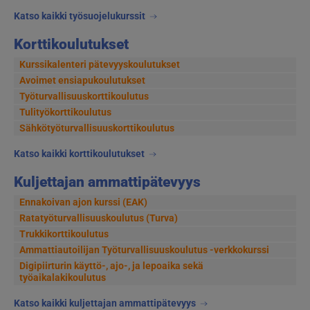
Katso kaikki työsuojelukurssit
Korttikoulutukset
Kurssikalenteri pätevyyskoulutukset
Avoimet ensiapukoulutukset
Työturvallisuuskorttikoulutus
Tulityökorttikoulutus
Sähkötyöturvallisuuskorttikoulutus
Katso kaikki korttikoulutukset
Kuljettajan ammattipätevyys
Ennakoivan ajon kurssi (EAK)
Ratatyöturvallisuuskoulutus (Turva)
Trukkikorttikoulutus
Ammattiautoilijan Työturvallisuuskoulutus -verkkokurssi
Digipiirturin käyttö-, ajo-, ja lepoaika sekä
työaikalakikoulutus
Katso kaikki kuljettajan ammattipätevyys