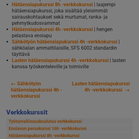
Hätäensiapukurssi 8h -verkkokurssi
| laajempi
hätäensiapukurssi, joka sisältää yleisimmät
sairauskohtaukset sekä murtumat, ranka- ja
pehmytkudosvammat
Hätäensiapukurssi 4h -verkkokurssi
| hengen
pelastava ensiapu
Sähkötyön hätäensiapukurssi 4h -verkkokurssi
|
sähköalan ammattilaisille, SFS 6002 standardin
täyttävä
Lasten hätäensiapukurssi 4h -verkkokurssi
| lasten
kanssa työskenteleville ja toimiville
←
Sähkötyön
Lasten hätäensiapukurssi
Artikkelien
hätäensiapukurssi 4h -
4h -verkkokurssi
→
verkkokurssi
selaus
Verkkokurssit
Työturvallisuuskoulutus verkkokurssi
Ensiavun peruskurssi 16h -verkkokurssi
Hätäensiapukurssi 8h -verkkokurssi