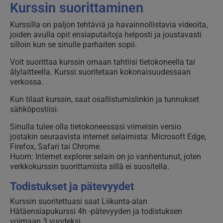
Kurssin suorittaminen
Kurssilla on paljon tehtäviä ja havainnollistavia videoita,
joiden avulla opit ensiaputaitoja helposti ja joustavasti
silloin kun se sinulle parhaiten sopii.
Voit suorittaa kurssin omaan tahtiisi tietokoneella tai
älylaitteella. Kurssi suoritetaan kokonaisuudessaan
verkossa.
Kun tilaat kurssin,
s
aat osallistumislinkin ja tunnukset
sähköpostiisi.
Sinulla tulee olla tietokoneessasi viimeisin versio
jostakin seuraavista internet selaimista: Microsoft Edge,
Firefox, Safari tai Chrome.
Huom: Internet explorer selain on jo vanhentunut, joten
verkkokurssin suorittamista sillä ei suositella.
Todistukset ja pätevyydet
Kurssin suoritettuasi saat Liikunta-alan
Hätäensiapukurssi 4h -pätevyyden ja todistuksen
voimaan 3 vuodeksi.