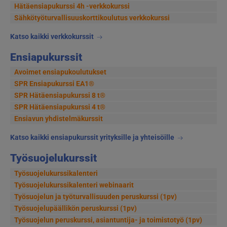
Hätäensiapukurssi 4h -verkkokurssi
Sähkötyöturvallisuus­korttikoulutus verkkokurssi
Katso kaikki verkkokurssit
Ensiapukurssit
Avoimet ensiapukoulutukset
SPR Ensiapukurssi EA1®
SPR Hätäensiapukurssi 8 t®
SPR Hätäensiapukurssi 4 t®
Ensiavun yhdistelmäkurssit
Katso kaikki ensiapukurssit yrityksille ja yhteisöille
Työsuojelukurssit
Työsuojelukurssikalenteri
Työsuojelukurssikalenteri webinaarit
Työsuojelun ja työturvallisuuden peruskurssi (1pv)
Työsuojelupäällikön peruskurssi (1pv)
Työsuojelun peruskurssi, asiantuntija- ja toimistotyö (1pv)