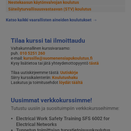
Nestekaasun käytönvalvojan koulutus
Säteilyturvallisuusvastaavan (STV) koulutus
Katso kaikki vaarallisten aineiden koulutukset
Tilaa kurssi tai ilmoittaudu
Valtakunnallinen kurssivaraamo:
puh.
010 5251 260
e-mail:
kurssille@suomenensiapukoulutus.fi
Kysy lisätietoa tai jätä yhteydenottopyyntö
tästä
Tilaa uutiskirjeemme tästä:
Uutiskirje
Siirry kurssikalenteriin:
Koulutushaku
Laskutus ja toimitusehdot
löydät täältä
Uusimmat verkkokurssimme!
Tutustu uusiin ja suosituimpiin verkkokursseihimme:
Electrical Work Safety Training SFS 6002 for
Electrical Networks
Tunnetun toimittajan turvatietoisuuskoulutus