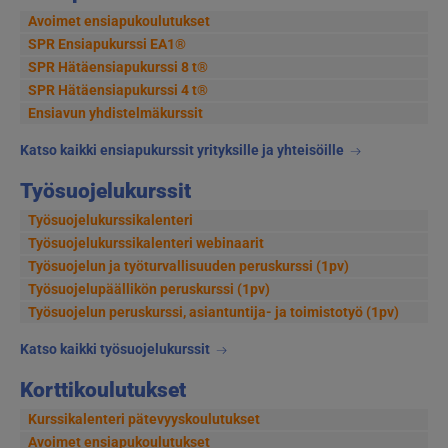
Avoimet ensiapukoulutukset
SPR Ensiapukurssi EA1®
SPR Hätäensiapukurssi 8 t®
SPR Hätäensiapukurssi 4 t®
Ensiavun yhdistelmäkurssit
Katso kaikki ensiapukurssit yrityksille ja yhteisöille
Työsuojelukurssit
Työsuojelukurssikalenteri
Työsuojelukurssikalenteri webinaarit
Työsuojelun ja työturvallisuuden peruskurssi (1pv)
Työsuojelupäällikön peruskurssi (1pv)
Työsuojelun peruskurssi, asiantuntija- ja toimistotyö (1pv)
Katso kaikki työsuojelukurssit
Korttikoulutukset
Kurssikalenteri pätevyyskoulutukset
Avoimet ensiapukoulutukset