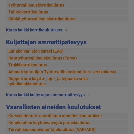
Työturvallisuuskorttikoulutus
Tulityökorttikoulutus
Sähkötyöturvallisuuskorttikoulutus
Katso kaikki korttikoulutukset
Kuljettajan ammattipätevyys
Ennakoivan ajon kurssi (EAK)
Ratatyöturvallisuuskoulutus (Turva)
Trukkikorttikoulutus
Ammattiautoilijan Työturvallisuuskoulutus -verkkokurssi
Digipiirturin käyttö-, ajo-, ja lepoaika sekä
työaikalakikoulutus
Katso kaikki kuljettajan ammattipätevyys
Vaarallisten aineiden koulutukset
Kurssikalenteri vaarallisten aineiden koulutukset
Kemikaalien käytönvalvojan peruskoulutus
Turvallisuusneuvonantajakoulutus (VAK/ADR)