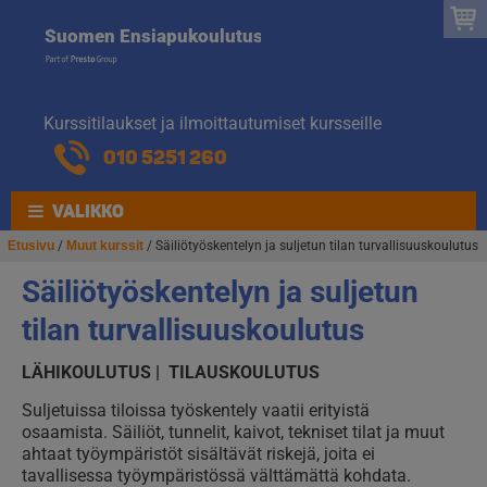
Suomen
Hyppää
Hyppää
Suomen Ensiapukoulutus
navigointiin
sisältöön
Ensiapukoulut
Kurssitilaukset ja ilmoittautumiset kursseille
010 5251 260
VALIKKO
Etusivu
/
Muut kurssit
/ Säiliötyöskentelyn ja suljetun tilan turvallisuuskoulutus
Säiliötyöskentelyn ja suljetun
tilan turvallisuuskoulutus
LÄHIKOULUTUS | TILAUSKOULUTUS
Suljetuissa tiloissa työskentely vaatii erityistä
osaamista. Säiliöt, tunnelit, kaivot, tekniset tilat ja muut
ahtaat työympäristöt sisältävät riskejä, joita ei
tavallisessa työympäristössä välttämättä kohdata.