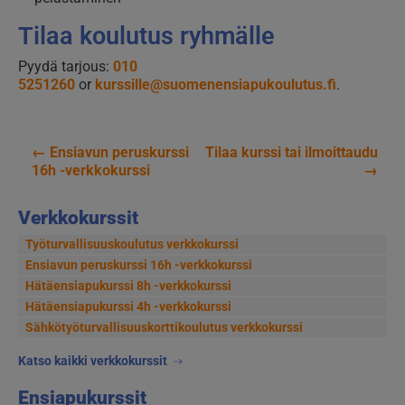
Tilaa koulutus ryhmälle
Pyydä tarjous:
010
5251260
or
kurssille@suomenensiapukoulutus.fi
.
←
Ensiavun peruskurssi
Tilaa kurssi tai ilmoittaudu
Artikkelien
16h -verkkokurssi
→
selaus
Verkkokurssit
Työturvallisuuskoulutus verkkokurssi
Ensiavun peruskurssi 16h -verkkokurssi
Hätäensiapukurssi 8h -verkkokurssi
Hätäensiapukurssi 4h -verkkokurssi
Sähkötyöturvallisuus­korttikoulutus verkkokurssi
Katso kaikki verkkokurssit
Ensiapukurssit