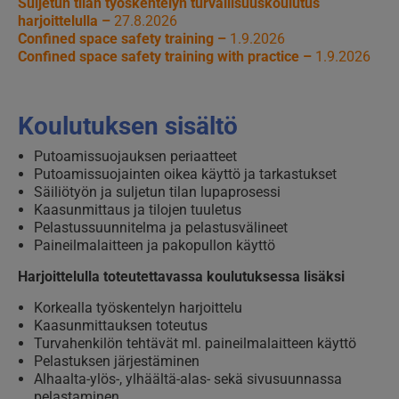
Suljetun tilan työskentelyn turvallisuuskoulutus
harjoittelulla –
27.8.2026
Confined space safety training –
1.9.2026
Confined space safety training with practice –
1.9.2026
Koulutuksen sisältö
Putoamissuojauksen periaatteet
Putoamissuojainten oikea käyttö ja tarkastukset
Säiliötyön ja suljetun tilan lupaprosessi
Kaasunmittaus ja tilojen tuuletus
Pelastussuunnitelma ja pelastusvälineet
Paineilmalaitteen ja pakopullon käyttö
Harjoittelulla toteutettavassa koulutuksessa lisäksi
Korkealla työskentelyn harjoittelu
Kaasunmittauksen toteutus
Turvahenkilön tehtävät ml. paineilmalaitteen käyttö
Pelastuksen järjestäminen
Alhaalta-ylös-, ylhäältä-alas- sekä sivusuunnassa
pelastaminen