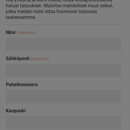
haluat tarjouksen. Mainitse mahdolliset muut seikat,
jotka meidän tulisi ottaa huomioon tarjousta
laatiessamme.
Nimi
(Pakollinen)
Sähköposti
(Pakollinen)
Puhelinnumero
Kaupunki