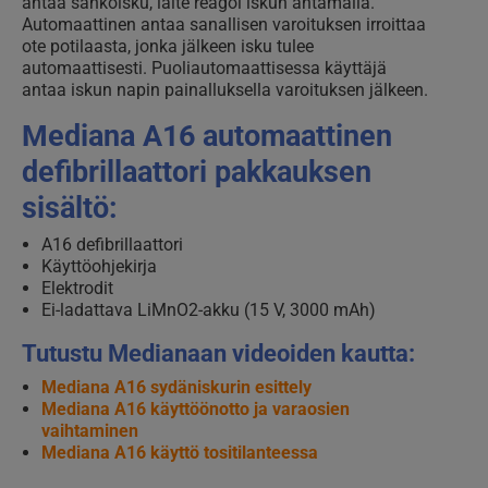
antaa sähköisku, laite reagoi iskun antamalla.
Automaattinen antaa sanallisen varoituksen irroittaa
ote potilaasta, jonka jälkeen isku tulee
automaattisesti. Puoliautomaattisessa käyttäjä
antaa iskun napin painalluksella varoituksen jälkeen.
Mediana A16 automaattinen
defibrillaattori pakkauksen
sisältö:
A16 defibrillaattori
Käyttöohjekirja
Elektrodit
Ei-ladattava LiMnO2-akku (15 V, 3000 mAh)
Tutustu Medianaan videoiden kautta:
Mediana A16 sydäniskurin esittely
Mediana A16 käyttöönotto ja varaosien
vaihtaminen
Mediana A16 käyttö tositilanteessa