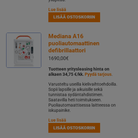
Lue lisää
LISÄÄ OSTOSKORIIN
Mediana A16
puoliautomaattinen
defibrillaattori
1690,00
€
Tuotteen yritysleasing hinta on
alkaen 34,75 €/kk.
Pyydä tarjous
.
Varusteltu useilla kielivaihtoehdoilla.
Sopii lapsille ja aikuisille sekä
tunnistaa sydäntahdistimen.
Saatavilla heti toimitukseen.
Puoliautomaattisessa laitteessa on
iskupainike.
Lue lisää
LISÄÄ OSTOSKORIIN