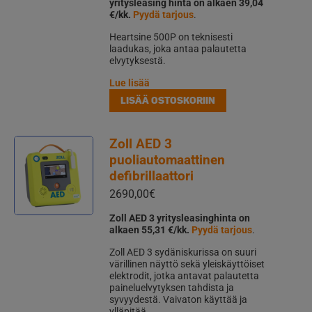
yritysleasing hinta on alkaen 39,04
€/kk.
Pyydä tarjous
.
Heartsine 500P on teknisesti
laadukas, joka antaa palautetta
elvytyksestä.
Lue lisää
LISÄÄ OSTOSKORIIN
Zoll AED 3
puoliautomaattinen
defibrillaattori
2690,00
€
Zoll AED 3 yritysleasinghinta on
alkaen 55,31 €/kk.
Pyydä tarjous
.
Zoll AED 3 sydäniskurissa on suuri
värillinen näyttö sekä yleiskäyttöiset
elektrodit, jotka antavat palautetta
paineluelvytyksen tahdista ja
syvyydestä. Vaivaton käyttää ja
ylläpitää.