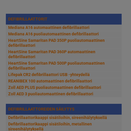
DEFIBRILLAATTORIT
Mediana A16 automaattinen defibrillaattori
Mediana A16 puoliautomaattinen defibrillaattori
HeartSine Samaritan PAD 350P puoliautomaattinen
defibrillaattori
HeartSine Samaritan PAD 360P automaattinen
defibrillaattori
HeartSine Samaritan PAD 500P puoliautomaattinen
defibrillaattori
Lifepak CR2 defibrillaattori USB -yhteydellä
REANIBEX 100 automaattinen defibrillaattori
Zoll AED PLUS puoliautomaattinen defibrillaattori
Zoll AED 3 puoliautomaattinen defibrillaattori
DEFIBRILLAATTOREIDEN SÄILYTYS
Defibrillaattorikaappi sisätiloihin, sireenihälytyksellä
Defibrillaattorikaappi sisätiloihin, metallinen
sireenihälytyksellä