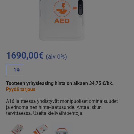
1690,00
€
(alv 0%)
Mediana
A16
automaattinen
Tuotteen yritysleasing hinta on alkaen 34,75 €/kk.
defibrillaattori
Pyydä tarjous
.
määrä
A16 laitteessa yhdistyvät monipuoliset ominaisuudet
ja erinomainen hinta-laatusuhde. Antaa iskun
tarvittaessa. Useita kielivaihtoehtoja.