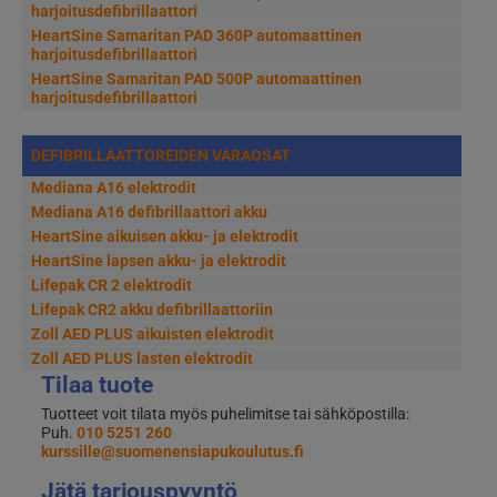
harjoitusdefibrillaattori
HeartSine Samaritan PAD 360P automaattinen
harjoitusdefibrillaattori
HeartSine Samaritan PAD 500P automaattinen
harjoitusdefibrillaattori
DEFIBRILLAATTOREIDEN VARAOSAT
Mediana A16 elektrodit
Mediana A16 defibrillaattori akku
HeartSine aikuisen akku- ja elektrodit
HeartSine lapsen akku- ja elektrodit
Lifepak CR 2 elektrodit
Lifepak CR2 akku defibrillaattoriin
Zoll AED PLUS aikuisten elektrodit
Zoll AED PLUS lasten elektrodit
Tilaa tuote
Tuotteet voit tilata myös puhelimitse tai sähköpostilla:
Puh.
010 5251 260
kurssille@suomenensiapukoulutus.fi
Jätä tarjouspyyntö