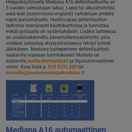
Helppokäyttöisellä Mediana A16 defibrillaattorilla on
5 vuoden valmistajan takuu. Lapsi tai aikuishoitotila
sekä kieli (suomi-ruotsi-englanti) vaihdetaan yhdellä
napin painalluksella. Huoltovapaa defibrillaattori
tarkistaa itsenäisesti käyttökuntonsa ja tunnistaa,
mikäli potilaalla on sydäntahdistin. Lisäksi laitteessa
on sisäänrakennettu äänentallennustoiminto, jolla
voidaan tarkastaa elvytystilanteessa tehdyt toimet
jälkikäteen. Mediana tuoteperheen defibrillaattorit
saatavilla nopeaan toimitukseen! Mallista on
saatavilla
puoliautomaattinen
ja täysautomaattinen
versio. Kysy lisää p.
010 5251 260
tai
kurssille@suomenensiapukoulutus.fi
.
Mediana A16 automaattinen