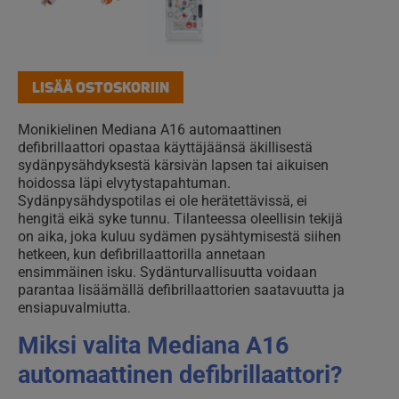
LISÄÄ OSTOSKORIIN
Monikielinen Mediana A16 automaattinen
defibrillaattori opastaa käyttäjäänsä äkillisestä
sydänpysähdyksestä kärsivän lapsen tai aikuisen
hoidossa läpi elvytystapahtuman.
Sydänpysähdyspotilas ei ole herätettävissä, ei
hengitä eikä syke tunnu. Tilanteessa oleellisin tekijä
on aika, joka kuluu sydämen pysähtymisestä siihen
hetkeen, kun defibrillaattorilla annetaan
ensimmäinen isku. Sydänturvallisuutta voidaan
parantaa lisäämällä defibrillaattorien saatavuutta ja
ensiapuvalmiutta.
Miksi valita Mediana A16
automaattinen defibrillaattori?