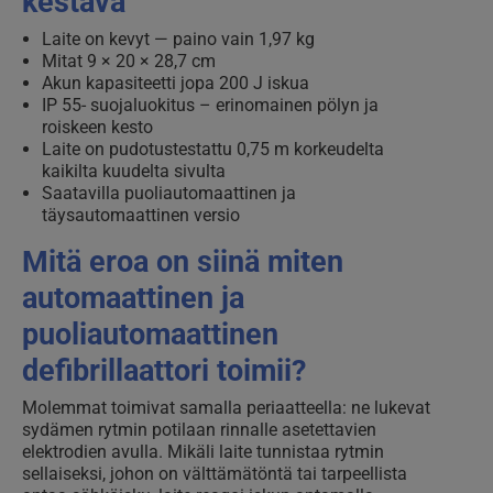
kestävä
Laite on kevyt — paino vain 1,97 kg
Mitat 9 × 20 × 28,7 cm
Akun kapasiteetti jopa 200 J iskua
IP 55- suojaluokitus – erinomainen pölyn ja
roiskeen kesto
Laite on pudotustestattu 0,75 m korkeudelta
kaikilta kuudelta sivulta
Saatavilla puoliautomaattinen ja
täysautomaattinen versio
Mitä eroa on siinä miten
automaattinen ja
puoliautomaattinen
defibrillaattori toimii?
Molemmat toimivat samalla periaatteella: ne lukevat
sydämen rytmin potilaan rinnalle asetettavien
elektrodien avulla. Mikäli laite tunnistaa rytmin
sellaiseksi, johon on välttämätöntä tai tarpeellista