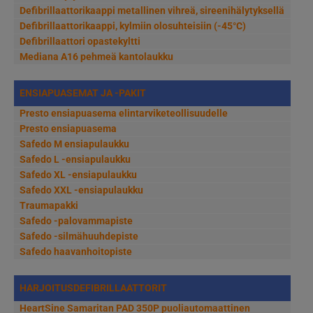
Defibrillaattorikaappi metallinen vihreä, sireenihälytyksellä
Defibrillaattorikaappi, kylmiin olosuhteisiin (-45°C)
Defibrillaattori opastekyltti
Mediana A16 pehmeä kantolaukku
ENSIAPUASEMAT JA -PAKIT
Presto ensiapuasema elintarviketeollisuudelle
Presto ensiapuasema
Safedo M ensiapulaukku
Safedo L -ensiapulaukku
Safedo XL -ensiapulaukku
Safedo XXL -ensiapulaukku
Traumapakki
Safedo -palovammapiste
Safedo -silmähuuhdepiste
Safedo haavanhoitopiste
HARJOITUSDEFIBRILLAATTORIT
HeartSine Samaritan PAD 350P puoliautomaattinen