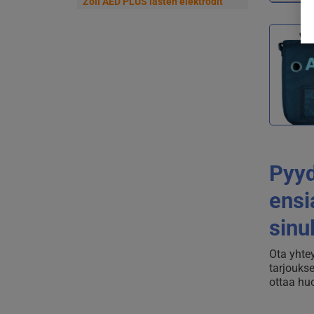
Zoll AED PLUS lasten elektrodit
Pyyd
ensi
sinu
Ota yhtey
tarjoukse
ottaa hu