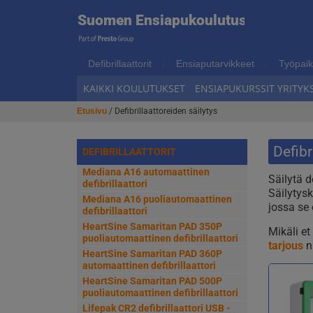
Suome
Suomen Ensiapukoulutus
Hyppää
Hyppää
navigointiin
sisältöön
Ensiap
Defibrillaattorit
Ensiaputarvikkeet
Työpaik
KAIKKI KOULUTUKSET
ENSIAPUKURSSIT YRITYKS
Etusivu
/ Defibrillaattoreiden säilytys
Defibr
DEFIBRILLAATTORIT
Mediana A16 automaattinen
Säilytä d
defibrillaattori
Säilytysk
Mediana A16 puoliautomaattinen
jossa se 
defibrillaattori
HeartSine Samaritan PAD 350P
Mikäli e
puoliautomaattinen defibrillaattori
tarjous
n
HeartSine Samaritan PAD 360P
automaattinen defibrillaattori
HeartSine Samaritan PAD 500P
puoliautomaattinen defibrillaattori
Lifepak CR2 defibrillaattori USB -