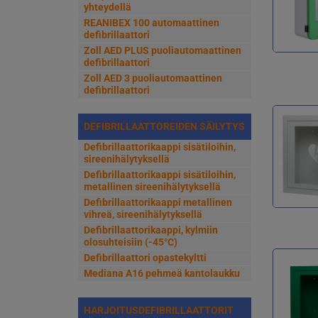
yhteydellä
REANIBEX 100 automaattinen
defibrillaattori
Zoll AED PLUS puoliautomaattinen
defibrillaattori
Zoll AED 3 puoliautomaattinen
defibrillaattori
DEFIBRILLAATTOREIDEN SÄILYTYS
Defibrillaattorikaappi sisätiloihin,
sireenihälytyksellä
Defibrillaattorikaappi sisätiloihin,
metallinen sireenihälytyksellä
Defibrillaattorikaappi metallinen
vihreä, sireenihälytyksellä
Defibrillaattorikaappi, kylmiin
olosuhteisiin (-45°C)
Defibrillaattori opastekyltti
Mediana A16 pehmeä kantolaukku
HARJOITUSDEFIBRILLAATTORIT