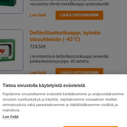
varustettu vihreä metallikaappi sydäniskurille.
LISÄÄ OSTOSKORIIN
Lue lisää
Defibrillaattorikaappi, kylmiin
olosuhteisiin (-45°C)
724,50
€
Lämmitettävä defibrillaattorikaappi sireenillä,
pakkaskestävyys jopa -45 astetta.
LISÄÄ OSTOSKORIIN
Lue lisää
Tietoa sivustolla käytetyistä evästeistä
Defibrillaattori opastekyltti
Käytämme sivustollamme evästeitä kerätäksemme ja analysoidaksemme
30,35
€
sivuston suorituskykyä ja käyttöä, tarjotaksemme sosiaalisen median
ominaisuuksia sekä parantaaksemme ja räätälöidäksemme sisältöä ja
Defibrillaattori opastekyltti, jälkivalaiseva
mainoksia.
Lue lisää
LISÄÄ OSTOSKORIIN
Lue lisää