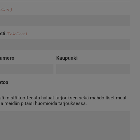
llinen)
sti
(Pakollinen)
numero
Kaupunki
etoa
sä mistä tuotteesta haluat tarjouksen sekä mahdolliset muut
tka meidän pitäisi huomioida tarjouksessa.