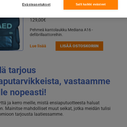
Evästeasetukset
Salli kaikki evästeet
Mediana A16 pehmeä kantolaukku
129,00
€
Pehmeä kantolaukku Mediana A16 -
defibrillaattoreihin.
LISÄÄ OSTOSKORIIN
Lue lisää
ä tarjous
aputarvikkeista, vastaamme
lle nopeasti!
ttä ja kerro meille, mistä ensiaputuotteesta haluat
n. Mainitse mahdolliset muut seikat, jotka meidän tulisi
omioon tarjousta laatiessamme.