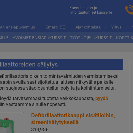
n
Kurssitilaukset ja
ilmoittautumiset kursseille
ukoulutus
an ensiapuvalmius
SmartHSE
Ajankohtaista
Yritys
ILLE
AVOIMET ENSIAPUKURSSIT
TYÖSUOJELUKURSSIT
KORTTI
illaattoreiden säilytys
efibrillaattoria oikein toimintavalmiuden varmistamiseksi.
aapin avulla saat sijoitettua laitteen näkyvälle paikalle,
on suojassa sääolosuhteilta, pölyltä ja kolhiintumiselta.
t löydä tarvitsemaasi tuotetta verkkokaupasta,
pyydä
iin vastaamme sinulle nopeasti.
Defibrillaattorikaappi sisätiloihin,
sireenihälytyksellä
313,95
€