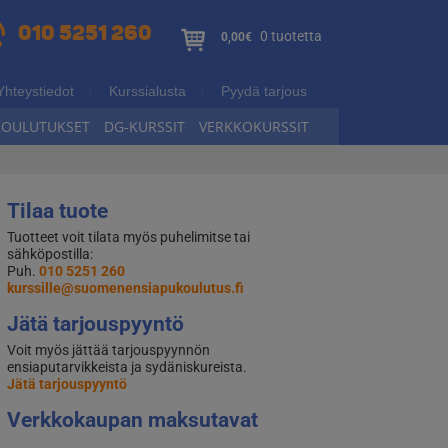
010 5251 260
0 tuotetta
0,00€
Yhteystiedot
Kurssialusta
Pyydä tarjous
KOULUTUKSET
DG-KURSSIT
VERKKOKURSSIT
Tilaa tuote
Tuotteet voit tilata myös puhelimitse tai
sähköpostilla:
Puh.
010 5251 260
kurssille@suomenensiapukoulutus.fi
Jätä tarjouspyyntö
Voit myös jättää tarjouspyynnön
ensiaputarvikkeista ja sydäniskureista.
Jätä tarjouspyyntö
Verkkokaupan maksutavat