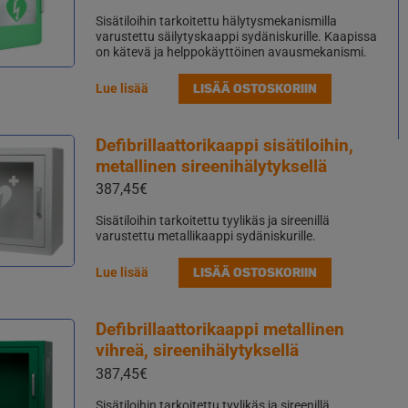
Sisätiloihin tarkoitettu hälytysmekanismilla
varustettu säilytyskaappi sydäniskurille. Kaapissa
on kätevä ja helppokäyttöinen avausmekanismi.
LISÄÄ OSTOSKORIIN
Lue lisää
Defibrillaattorikaappi sisätiloihin,
metallinen sireenihälytyksellä
387,45
€
Sisätiloihin tarkoitettu tyylikäs ja sireenillä
varustettu metallikaappi sydäniskurille.
LISÄÄ OSTOSKORIIN
Lue lisää
Defibrillaattorikaappi metallinen
vihreä, sireenihälytyksellä
387,45
€
Sisätiloihin tarkoitettu tyylikäs ja sireenillä