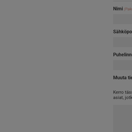
Nimi
(Pako
Sähköpo
Puhelin
Muuta ti
Kerro täs
asiat, jo