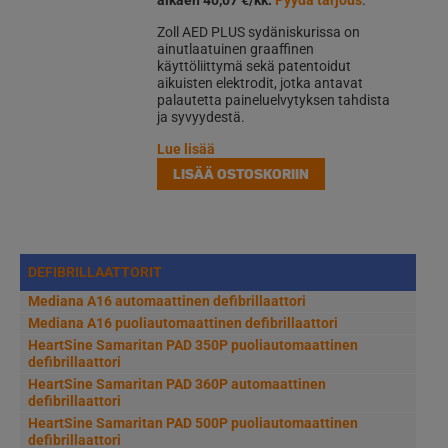
Zoll AED PLUS sydäniskurissa on
ainutlaatuinen graaffinen
käyttöliittymä sekä patentoidut
aikuisten elektrodit, jotka antavat
palautetta paineluelvytyksen tahdista
ja syvyydestä.
Lue lisää
LISÄÄ OSTOSKORIIN
DEFIBRILLAATTORIT
Mediana A16 automaattinen defibrillaattori
Mediana A16 puoliautomaattinen defibrillaattori
HeartSine Samaritan PAD 350P puoliautomaattinen
defibrillaattori
HeartSine Samaritan PAD 360P automaattinen
defibrillaattori
HeartSine Samaritan PAD 500P puoliautomaattinen
defibrillaattori