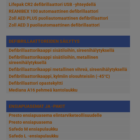
Lifepak CR2 defibrillaattori USB -yhteydellä
REANIBEX 100 automaattinen defibrillaattori
Zoll AED PLUS puoliautomaattinen defibrillaattori
Zoll AED 3 puoliautomaattinen defibrillaattori
DEFIBRILLAATTOREIDEN SÄILYTYS
Defibrillaattorikaappi sisätiloihin, sireenihälytyksellä
Defibrillaattorikaappi sisätiloihin, metallinen
sireenihälytyksellä
Defibrillaattorikaappi metallinen vihreä, sireenihälytyksellä
Defibrillaattorikaappi, kylmiin olosuhteisiin (-45°C)
Defibrillaattori opastekyltti
Mediana A16 pehmeä kantolaukku
ENSIAPUASEMAT JA -PAKIT
Presto ensiapuasema elintarviketeollisuudelle
Presto ensiapuasema
Safedo M ensiapulaukku
Safedo L -ensiapulaukku