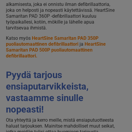
alkamisesta, joka ei onnistu ilman defibrillaattoria,
joka on helposti ja nopeasti käytettävissä. HeartSine
Samaritan PAD 360P -defibrillaattori kuuluu
työpaikallesi, kotiin, mökille ja lähelle apua
tarvitsevaa ihmistä.
Katso myös
HeartSine Samaritan PAD 350P
puoliautomaattinen defibrillaattori
ja
HeartSine
Samaritan PAD 500P puoliautomaattinen
defibrillaattori.
Pyydä tarjous
ensiaputarvikkeista,
vastaamme sinulle
nopeasti!
Ota yhteyttä ja kerro meille, mistä ensiaputuotteesta
haluat tarjouksen. Mainitse mahdolliset muut seikat,
jotka meidän tulisi ottaa huomioon tarjousta