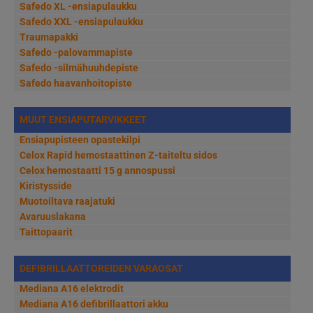
Safedo XL -ensiapulaukku
Safedo XXL -ensiapulaukku
Traumapakki
Safedo -palovammapiste
Safedo -silmähuuhdepiste
Safedo haavanhoitopiste
MUUT ENSIAPUTARVIKKEET
Ensiapupisteen opastekilpi
Celox Rapid hemostaattinen Z-taiteltu sidos
Celox hemostaatti 15 g annospussi
Kiristysside
Muotoiltava raajatuki
Avaruuslakana
Taittopaarit
DEFIBRILLAATTOREIDEN VARAOSAT
Mediana A16 elektrodit
Mediana A16 defibrillaattori akku