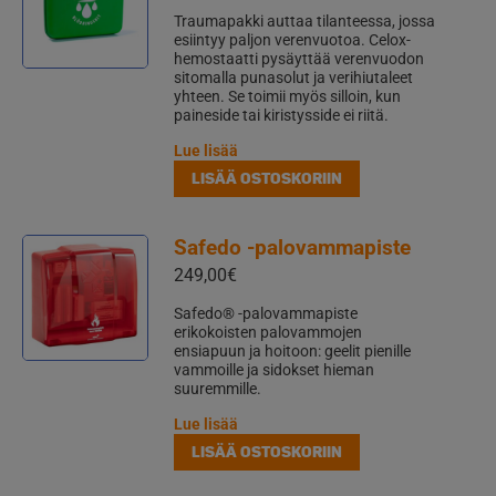
Traumapakki auttaa tilanteessa, jossa
esiintyy paljon verenvuotoa. Celox-
hemostaatti pysäyttää verenvuodon
sitomalla punasolut ja verihiutaleet
yhteen. Se toimii myös silloin, kun
paineside tai kiristysside ei riitä.
Lue lisää
LISÄÄ OSTOSKORIIN
Safedo -palovammapiste
249,00
€
Safedo® -palovammapiste
erikokoisten palovammojen
ensiapuun ja hoitoon: geelit pienille
vammoille ja sidokset hieman
suuremmille.
Lue lisää
LISÄÄ OSTOSKORIIN