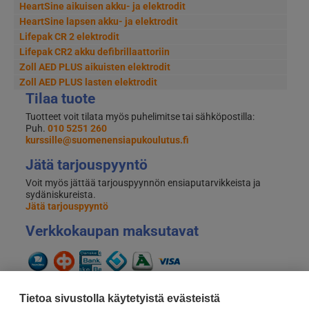
HeartSine aikuisen akku- ja elektrodit
HeartSine lapsen akku- ja elektrodit
Lifepak CR 2 elektrodit
Lifepak CR2 akku defibrillaattoriin
Zoll AED PLUS aikuisten elektrodit
Zoll AED PLUS lasten elektrodit
Tilaa tuote
Tuotteet voit tilata myös puhelimitse tai sähköpostilla:
Puh.
010 5251 260
kurssille@suomenensiapukoulutus.fi
Jätä tarjouspyyntö
Voit myös jättää tarjouspyynnön ensiaputarvikkeista ja
sydäniskureista.
Jätä tarjouspyyntö
Verkkokaupan maksutavat
Tietoa sivustolla käytetyistä evästeistä