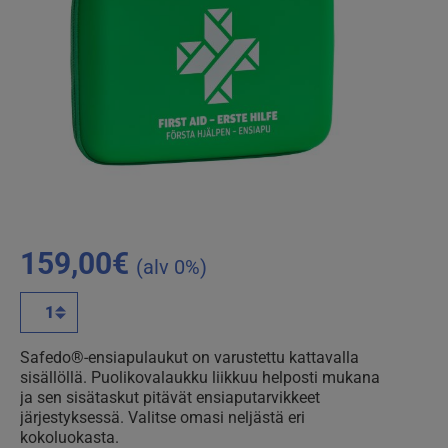
159,00
€
(alv 0%)
Safedo
L
-
Safedo®-ensiapulaukut on varustettu kattavalla
ensiapulaukku
sisällöllä. Puolikovalaukku liikkuu helposti mukana
määrä
ja sen sisätaskut pitävät ensiaputarvikkeet
järjestyksessä. Valitse omasi neljästä eri
kokoluokasta.