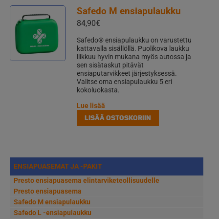
Safedo M ensiapulaukku
84,90
€
Safedo® ensiapulaukku on varustettu
kattavalla sisällöllä. Puolikova laukku
liikkuu hyvin mukana myös autossa ja
sen sisätaskut pitävät
ensiaputarvikkeet järjestyksessä.
Valitse oma ensiapulaukku 5 eri
kokoluokasta.
Lue lisää
LISÄÄ OSTOSKORIIN
ENSIAPUASEMAT JA -PAKIT
Presto ensiapuasema elintarviketeollisuudelle
Presto ensiapuasema
Safedo M ensiapulaukku
Safedo L -ensiapulaukku