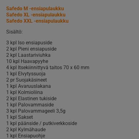
Safedo M -ensiapulaukku
Safedo XL -ensiapulaukku
Safedo XXL -ensiapulaukku
Sisältö:
3 kpl Iso ensiapuside
2 kpl Pieni ensiapuside
2 kpl Laastariviuhka
10 kpl Haavapyyhe
4 kpl Itsekiinnittyvä taitos 70 x 60 mm
1 kpl Elvytyssuoja
2 pr Suojakäsineet
1 kpl Avaruuslakana
1 kpl Kolmioliina
2 kpl Elastinen tukiside
1 kpl Palovammaside
3 kpl Palovammageeli 3,5g
1 kpl Sakset
1 kpl päänside / putkiverkkoside
2 kpl Kylmähaude
1 kpl Ensiapuohje