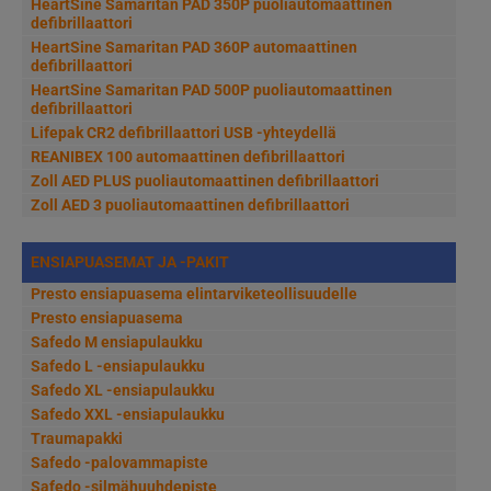
HeartSine Samaritan PAD 350P puoliautomaattinen
defibrillaattori
HeartSine Samaritan PAD 360P automaattinen
defibrillaattori
HeartSine Samaritan PAD 500P puoliautomaattinen
defibrillaattori
Lifepak CR2 defibrillaattori USB -yhteydellä
REANIBEX 100 automaattinen defibrillaattori
Zoll AED PLUS puoliautomaattinen defibrillaattori
Zoll AED 3 puoliautomaattinen defibrillaattori
ENSIAPUASEMAT JA -PAKIT
Presto ensiapuasema elintarviketeollisuudelle
Presto ensiapuasema
Safedo M ensiapulaukku
Safedo L -ensiapulaukku
Safedo XL -ensiapulaukku
Safedo XXL -ensiapulaukku
Traumapakki
Safedo -palovammapiste
Safedo -silmähuuhdepiste