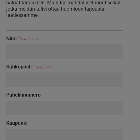
haluat tarjouksen. Mainitse mahdolliset muut seikat,
jotka meidän tulisi ottaa huomioon tarjousta
laatiessamme.
Nimi
(Pakollinen)
Sähköposti
(Pakollinen)
Puhelinnumero
Kaupunki