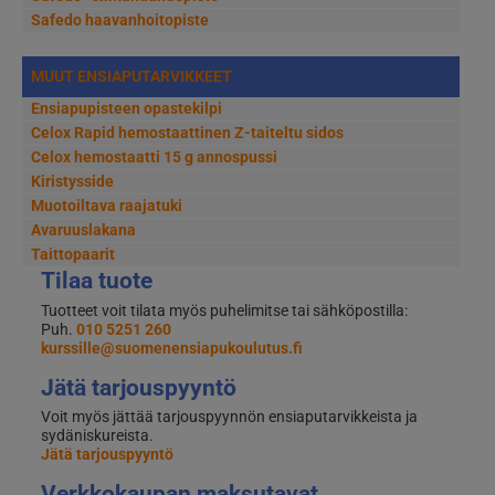
Safedo haavanhoitopiste
MUUT ENSIAPUTARVIKKEET
Ensiapupisteen opastekilpi
Celox Rapid hemostaattinen Z-taiteltu sidos
Celox hemostaatti 15 g annospussi
Kiristysside
Muotoiltava raajatuki
Avaruuslakana
Taittopaarit
Tilaa tuote
Tuotteet voit tilata myös puhelimitse tai sähköpostilla:
Puh.
010 5251 260
kurssille@suomenensiapukoulutus.fi
Jätä tarjouspyyntö
Voit myös jättää tarjouspyynnön ensiaputarvikkeista ja
sydäniskureista.
Jätä tarjouspyyntö
Verkkokaupan maksutavat