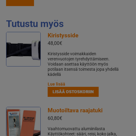
Tutustu myös
Kiristysside
48,00
€
Kiristysside voimakkaiden
verenvuotojen tyrehdyttämiseen.
Voidaan asettaa käyttöön myös
potilaan itsensä toimesta jopa yhdellä
kädellä
Lue lisää
LISÄÄ OSTOSKORIIN
Muotoiltava raajatuki
60,80
€
Vaahtomuovattu alumiinilasta
Käyttökohteet: sääri, reisi, koko jalka,