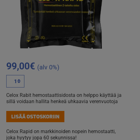
99,00
€
(alv 0%)
Celox
Rapid
hemostaattinen
Celox Rabit hemostaattisidosta on helppo käyttää ja
Z-
sillä voidaan hallita henkeä uhkaavia verenvuotoja
taiteltu
sidos
määrä
LISÄÄ OSTOSKORIIN
Celox Rapid on markkinoiden nopein hemostaatti,
joka hyytyy jopa 60 sekunnissa!