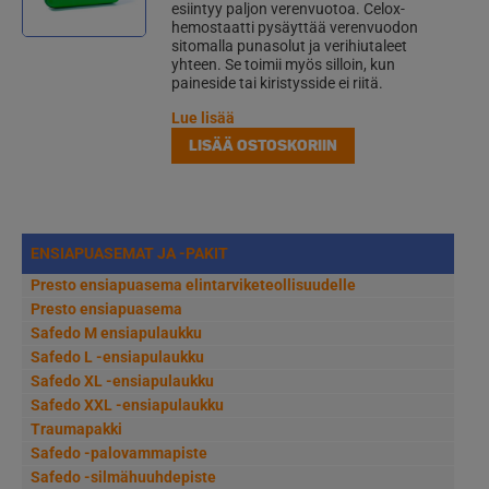
esiintyy paljon verenvuotoa. Celox-
hemostaatti pysäyttää verenvuodon
sitomalla punasolut ja verihiutaleet
yhteen. Se toimii myös silloin, kun
paineside tai kiristysside ei riitä.
Lue lisää
LISÄÄ OSTOSKORIIN
ENSIAPUASEMAT JA -PAKIT
Presto ensiapuasema elintarviketeollisuudelle
Presto ensiapuasema
Safedo M ensiapulaukku
Safedo L -ensiapulaukku
Safedo XL -ensiapulaukku
Safedo XXL -ensiapulaukku
Traumapakki
Safedo -palovammapiste
Safedo -silmähuuhdepiste