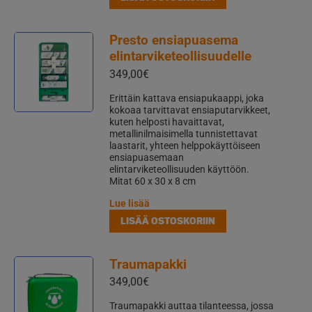
Presto ensiapuasema
elintarviketeollisuudelle
349,00
€
Erittäin kattava ensiapukaappi, joka
kokoaa tarvittavat ensiaputarvikkeet,
kuten helposti havaittavat,
metallinilmaisimella tunnistettavat
laastarit, yhteen helppokäyttöiseen
ensiapuasemaan
elintarviketeollisuuden käyttöön.
Mitat 60 x 30 x 8 cm
Lue lisää
LISÄÄ OSTOSKORIIN
Traumapakki
349,00
€
Traumapakki auttaa tilanteessa, jossa