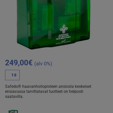
249,00
€
(alv 0%)
Safedo
haavanhoitopiste
määrä
Safedo® haavanhoitopisteen ansiosta keskeiset
ensiavussa tarvittatavat tuotteet on helposti
saatavilla.