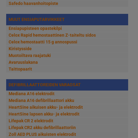
Safedo haavanhoitopiste
MUUT ENSIAPUTARVIKKEET
Ensiapupisteen opastekilpi
Celox Rapid hemostaattinen Z-taiteltu sidos
Celox hemostaatti 15 g annospussi
Kiristysside
Muotoiltava raajatuki
Avaruuslakana
Taittopaarit
DEFIBRILLAATTOREIDEN VARAOSAT
Mediana A16 elektrodit
Mediana A16 defibrillaattori akku
HeartSine aikuisen akku- ja elektrodit
HeartSine lapsen akku- ja elektrodit
Lifepak CR 2 elektrodit
Lifepak CR2 akku defibrillaattoriin
Zoll AED PLUS aikuisten elektrodit