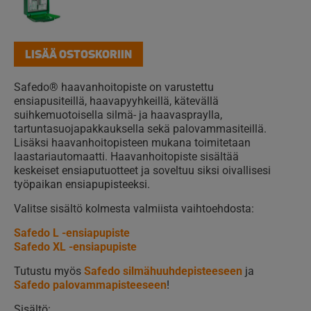
LISÄÄ OSTOSKORIIN
Safedo® haavanhoitopiste on varustettu
ensiapusiteillä, haavapyyhkeillä, kätevällä
suihkemuotoisella silmä- ja haavaspraylla,
tartuntasuojapakkauksella sekä palovammasiteillä.
Lisäksi haavanhoitopisteen mukana toimitetaan
laastariautomaatti. Haavanhoitopiste sisältää
keskeiset ensiaputuotteet ja soveltuu siksi oivallisesi
työpaikan ensiapupisteeksi.
Valitse sisältö kolmesta valmiista vaihtoehdosta:
Safedo L -ensiapupiste
Safedo XL -ensiapupiste
Tutustu myös
Safedo silmähuuhdepisteeseen
ja
Safedo palovammapisteeseen
!
Sisältö: