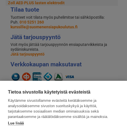
Zoll AED PLUS lasten elektrodit
Tilaa tuote
Tuotteet voit tilata myös puhelimitse tai sähköpostilla:
Puh.
010 5251 260
kurssille@suomenensiapukoulutus.fi
Jätä tarjouspyyntö
Voit myös jättää tarjouspyynnön ensiaputarvikkeista ja
sydäniskureista.
Jätä tarjouspyyntö
Verkkokaupan maksutavat
Tietoa sivustolla käytetyistä evästeistä
Käytämme sivustollamme evästeitä kerätäksemme ja
analysoidaksemme sivuston suorituskykyä ja käyttöä,
tarjotaksemme sosiaalisen median ominaisuuksia sekä
parantaaksemme ja räätälöidäksemme sisältöä ja mainoksia.
Lue lisää