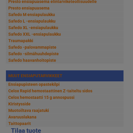
Presto ensiapuasema elintarviketeollisuudelle
Presto ensiapuasema
Safedo M ensiapulaukku
Safedo L -ensiapulaukku
Safedo XL -ensiapulaukku
Safedo XXL -ensiapulaukku
Traumapakki
Safedo -palovammapiste
Safedo -silmähuuhdepiste
Safedo haavanhoitopiste
MUUT ENSIAPUTARVIKKEET
Ensiapupisteen opastekilpi
Celox Rapid hemostaattinen Z-taiteltu sidos
Celox hemostaatti 15 g annospussi
Kiristysside
Muotoiltava raajatuki
Avaruuslakana
Taittopaarit
Tilaa tuote