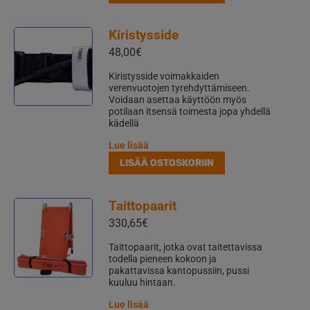
Kiristysside
48,00
€
Kiristysside voimakkaiden
verenvuotojen tyrehdyttämiseen.
Voidaan asettaa käyttöön myös
potilaan itsensä toimesta jopa yhdellä
kädellä
Lue lisää
LISÄÄ OSTOSKORIIN
Taittopaarit
330,65
€
Taittopaarit, jotka ovat taitettavissa
todella pieneen kokoon ja
pakattavissa kantopussiin, pussi
kuuluu hintaan.
Lue lisää