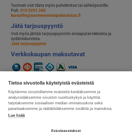
Tuotteet voit tilata myös puhelimitse tai sähköpostilla:
Puh.
010 5251 260
kurssille@suomenensiapukoulutus.fi
Jätä tarjouspyyntö
Voit myös jättää tarjouspyynnön ensiaputarvikkeista ja
sydäniskureista.
Jätä tarjouspyyntö
Verkkokaupan maksutavat
Tietoa sivustolla käytetyistä evästeistä
Käytämme sivustollamme evästeitä kerätäksemme ja
analysoidaksemme sivuston suorituskykyä ja käyttöä,
tarjotaksemme sosiaalisen median ominaisuuksia sekä
parantaaksemme ja räätälöidäksemme sisältöä ja mainoksia.
Lue lisää
Suomen Ensiapukoulutus Oy, Valimotie 21, 00380
Helsinki
Evästeasetukset