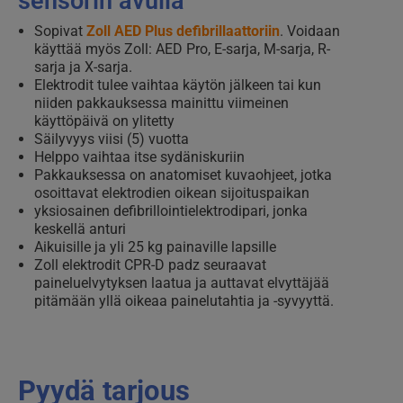
sensorin avulla
Sopivat
Zoll AED Plus defibrillaattoriin
. Voidaan
käyttää myös Zoll: AED Pro, E-sarja, M-sarja, R-
sarja ja X-sarja.
Elektrodit tulee vaihtaa käytön jälkeen tai kun
niiden pakkauksessa mainittu viimeinen
käyttöpäivä on ylitetty
Säilyvyys viisi (5) vuotta
Helppo vaihtaa itse sydäniskuriin
Pakkauksessa on anatomiset kuvaohjeet, jotka
osoittavat elektrodien oikean sijoituspaikan
yksiosainen defibrillointielektrodipari, jonka
keskellä anturi
Aikuisille ja yli 25 kg painaville lapsille
Zoll elektrodit CPR-D padz seuraavat
paineluelvytyksen laatua ja auttavat elvyttäjää
pitämään yllä oikeaa painelutahtia ja -syvyyttä.
Pyydä tarjous