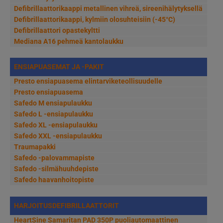
Defibrillaattorikaappi metallinen vihreä, sireenihälytyksellä
Defibrillaattorikaappi, kylmiin olosuhteisiin (-45°C)
Defibrillaattori opastekyltti
Mediana A16 pehmeä kantolaukku
ENSIAPUASEMAT JA -PAKIT
Presto ensiapuasema elintarviketeollisuudelle
Presto ensiapuasema
Safedo M ensiapulaukku
Safedo L -ensiapulaukku
Safedo XL -ensiapulaukku
Safedo XXL -ensiapulaukku
Traumapakki
Safedo -palovammapiste
Safedo -silmähuuhdepiste
Safedo haavanhoitopiste
HARJOITUSDEFIBRILLAATTORIT
HeartSine Samaritan PAD 350P puoliautomaattinen