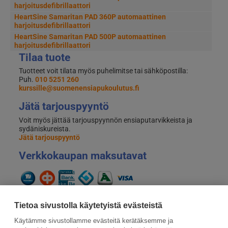
harjoitusdefibrillaattori
HeartSine Samaritan PAD 360P automaattinen
harjoitusdefibrillaattori
HeartSine Samaritan PAD 500P automaattinen
harjoitusdefibrillaattori
Tilaa tuote
Tuotteet voit tilata myös puhelimitse tai sähköpostilla:
Puh.
010 5251 260
kurssille@suomenensiapukoulutus.fi
Jätä tarjouspyyntö
Voit myös jättää tarjouspyynnön ensiaputarvikkeista ja
sydäniskureista.
Jätä tarjouspyyntö
Verkkokaupan maksutavat
Tietoa sivustolla käytetyistä evästeistä
Käytämme sivustollamme evästeitä kerätäksemme ja