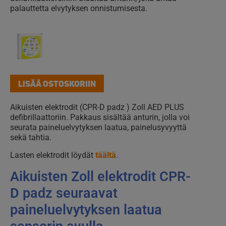
elektrodit
palauttetta elvytyksen onnistumisesta.
määrä
LISÄÄ OSTOSKORIIN
Aikuisten elektrodit (CPR-D padz ) Zoll AED PLUS
defibrillaattoriin. Pakkaus sisältää anturin, jolla voi
seurata paineluelvytyksen laatua, painelusyvyyttä
sekä tahtia.
Lasten elektrodit löydät
täältä
.
Aikuisten Zoll elektrodit CPR-
D padz seuraavat
paineluelvytyksen laatua