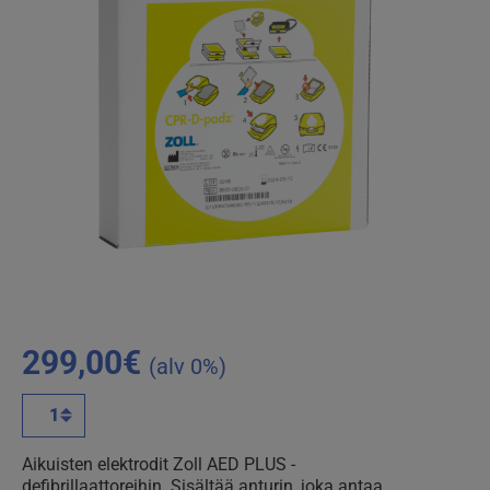
299,00
€
(alv 0%)
Zoll
AED
PLUS
Aikuisten elektrodit Zoll AED PLUS -
aikuisten
defibrillaattoreihin. Sisältää anturin, joka antaa