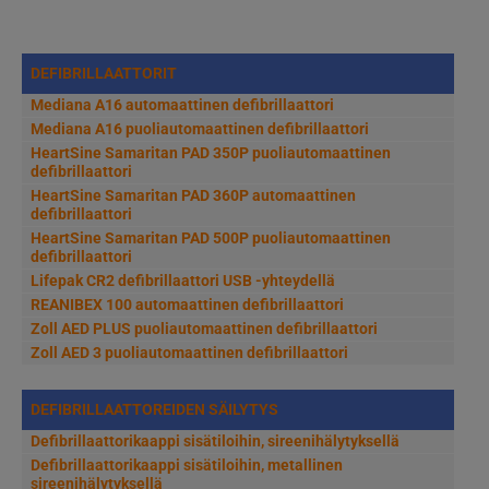
DEFIBRILLAATTORIT
Mediana A16 automaattinen defibrillaattori
Mediana A16 puoliautomaattinen defibrillaattori
HeartSine Samaritan PAD 350P puoliautomaattinen
defibrillaattori
HeartSine Samaritan PAD 360P automaattinen
defibrillaattori
HeartSine Samaritan PAD 500P puoliautomaattinen
defibrillaattori
Lifepak CR2 defibrillaattori USB -yhteydellä
REANIBEX 100 automaattinen defibrillaattori
Zoll AED PLUS puoliautomaattinen defibrillaattori
Zoll AED 3 puoliautomaattinen defibrillaattori
DEFIBRILLAATTOREIDEN SÄILYTYS
Defibrillaattorikaappi sisätiloihin, sireenihälytyksellä
Defibrillaattorikaappi sisätiloihin, metallinen
sireenihälytyksellä