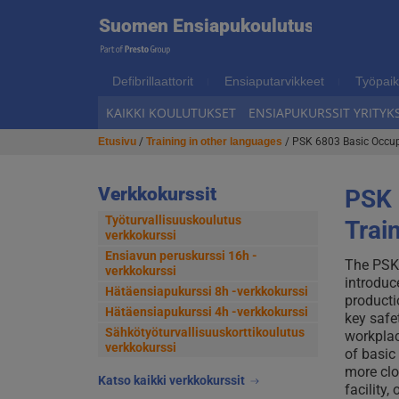
Suome
Suomen Ensiapukoulutus
Hyppää
Hyppää
navigointiin
sisältöön
Ensiap
Defibrillaattorit
Ensiaputarvikkeet
Työpaik
KAIKKI KOULUTUKSET
ENSIAPUKURSSIT YRITYKS
Etusivu
/
Training in other languages
/ PSK 6803 Basic Occupa
Verkkokurssit
PSK 
Työturvallisuuskoulutus
Trai
verkkokurssi
Ensiavun peruskurssi 16h -
The PSK 
verkkokurssi
introduc
Hätäensiapukurssi 8h -verkkokurssi
producti
Hätäensiapukurssi 4h -verkkokurssi
key safe
Sähkötyöturvallisuus­korttikoulutus
workplac
verkkokurssi
of basic
more clo
Katso kaikki verkkokurssit
facility,