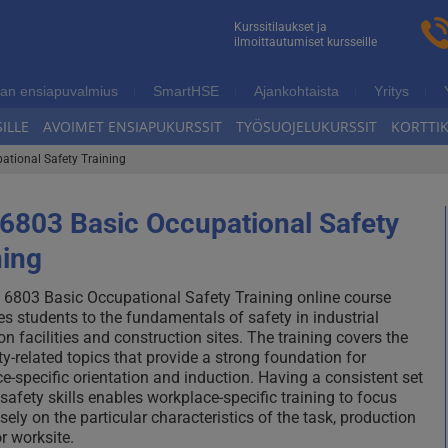
n
Kurssitilaukset ja
ilmoittautumiset kursseille
ukoulutus
an ensiapuvalmius
SmartHSE
Ajankohtaista
Yritys
ILLE
AVOIMET ENSIAPUKURSSIT
TYÖSUOJELUKURSSIT
KORTTI
tional Safety Training
6803 Basic Occupational Safety
ning
6803 Basic Occupational Safety Training online course
es students to the fundamentals of safety in industrial
on facilities and construction sites. The training covers the
ty-related topics that provide a strong foundation for
e-specific orientation and induction. Having a consistent set
 safety skills enables workplace-specific training to focus
sely on the particular characteristics of the task, production
 or worksite.