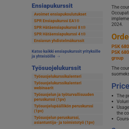
Ensiapukurssit
The cour
Occupati
Avoimet ensiapukoulutukset
implemen
SPR Ensiapukurssi EA1®
2024.
SPR Hätäensiapukurssi 8 t®
SPR Hätäensiapukurssi 4 t®
Orde
Ensiavun yhdistelmäkurssit
PSK 6803
Katso kaikki ensiapukurssit yrityksille
PSK 6803
ja yhteisöille
group
Työsuojelukurssit
The cour
suomeks
Työsuojelukurssikalenteri
Työsuojelukurssikalenteri
Pric
webinaarit
Työsuojelun ja työturvallisuuden
The pr
peruskurssi (1pv)
Volunt
Työsuojelupäällikön peruskurssi
Usage
(1pv)
the co
Työsuojelun peruskurssi,
Course
asiantuntija- ja toimistotyö (1pv)