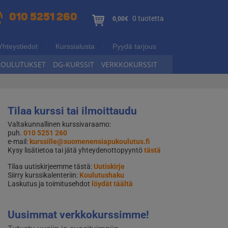
010 5251 260
0 tuotetta
0,00€
Yhteystiedot
Kurssialusta
Pyydä tarjous
KOULUTUKSET
DG-KURSSIT
VERKKOKURSSIT
Tilaa kurssi tai ilmoittaudu
Valtakunnallinen kurssivaraamo:
puh.
010 5251 260
e-mail:
kurssille@suomenensiapukoulutus.fi
Kysy lisätietoa tai jätä yhteydenottopyyntö
tästä
Tilaa uutiskirjeemme tästä:
Uutiskirje
Siirry kurssikalenteriin:
Koulutushaku
Laskutus ja toimitusehdot
löydät täältä
Uusimmat verkkokurssimme!