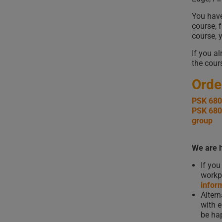
You have
course, 
course, y
If you a
the cour
Orde
PSK 6803
PSK 6803
group
We are h
If you
workpl
infor
Altern
with 
be hap