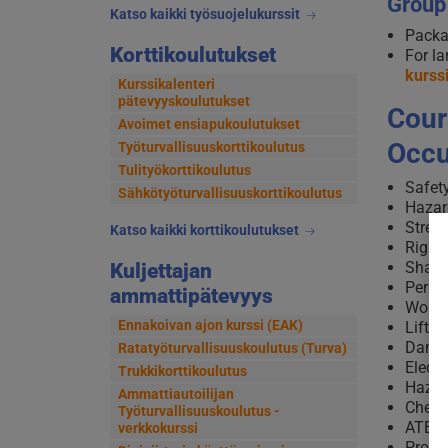
Group 
Katso kaikki työsuojelukurssit
Packa
Korttikoulutukset
For la
kurss
Kurssikalenteri
pätevyyskoulutukset
Cour
Avoimet ensiapukoulutukset
Occu
Työturvallisuuskorttikoulutus
Tulityökorttikoulutus
Safety
Sähkötyöturvallisuuskorttikoulutus
Hazar
Stres
Katso kaikki korttikoulutukset
Rights
Share
Kuljettajan
Perso
ammattipätevyys
Work t
Ennakoivan ajon kurssi (EAK)
Liftin
Dange
Ratatyöturvallisuuskoulutus (Turva)
Electr
Trukkikorttikoulutus
Hazar
Ammattiautoilijan
Chemi
Työturvallisuuskoulutus -
ATEX 
verkkokurssi
Proce