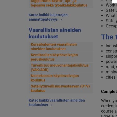
Digipiirturin käyttö-, ajo-, ja
Work a
lepoaika sekä työaikalakikoulutus
Safe 
Katso kaikki kuljettajan
What t
ammattipätevyys
Safety
Occup
Vaarallisten aineiden
The t
koulutukset
Kurssikalenteri vaarallisten
indus
aineiden koulutukset
constr
Kemikaalien käytönvalvojan
shipbu
peruskoulutus
power
Turvallisuusneuvonantajakoulutus
road, 
(VAK/ADR)
minin
Nestekaasun käytönvalvojan
cities
koulutus
Säteilyturvallisuusvastaavan (STV)
koulutus
Completi
Katso kaikki vaarallisten aineiden
When you
koulutukset
credenti
course a
Edge, Fi