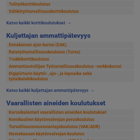
Tulityökorttikoulutus
Sähkötyöturvallisuuskorttikoulutus
Katso kaikki korttikoulutukset
Kuljettajan ammattipätevyys
Ennakoivan ajon kurssi (EAK)
Ratatyöturvallisuuskoulutus (Turva)
Trukkikorttikoulutus
Ammattiautoilijan Työturvallisuuskoulutus -verkkokurssi
Digipiirturin käyttö-, ajo-, ja lepoaika sekä
työaikalakikoulutus
Katso kaikki kuljettajan ammattipätevyys
Vaarallisten aineiden koulutukset
Kurssikalenteri vaarallisten aineiden koulutukset
Kemikaalien käytönvalvojan peruskoulutus
Turvallisuusneuvonantajakoulutus (VAK/ADR)
Nestekaasun käytönvalvojan koulutus