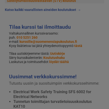
Säteilyturvallisuusvastaavan (STV) koulutus
Katso kaikki vaarallisten aineiden koulutukset
Tilaa kurssi tai ilmoittaudu
Valtakunnallinen kurssivaraamo:
puh.
010 5251 260
e-mail:
kurssille@suomenensiapukoulutus.fi
Kysy lisätietoa tai jätä yhteydenottopyyntö
tästä
Tilaa uutiskirjeemme tästä:
Uutiskirje
Siirry kurssikalenteriin:
Koulutushaku
Laskutus ja toimitusehdot
löydät täältä
Uusimmat verkkokurssimme!
Tutustu uusiin ja suosituimpiin verkkokursseihimme:
Electrical Work Safety Training SFS 6002 for
Electrical Networks
Tunnetun toimittajan turvatietoisuuskoulutus
KAT10