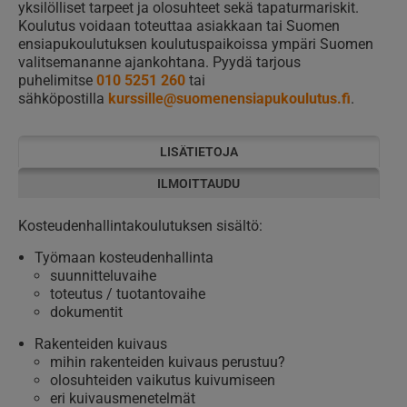
yksilölliset tarpeet ja olosuhteet sekä tapaturmariskit.
Koulutus voidaan toteuttaa asiakkaan tai Suomen
ensiapukoulutuksen koulutuspaikoissa ympäri Suomen
valitsemananne ajankohtana. Pyydä tarjous
puhelimitse
010 5251 260
tai
sähköpostilla
kurssille@suomenensiapukoulutus.fi
.
LISÄTIETOJA
ILMOITTAUDU
Kosteudenhallintakoulutuksen sisältö:
Työmaan kosteudenhallinta
suunnitteluvaihe
toteutus / tuotantovaihe
dokumentit
Rakenteiden kuivaus
mihin rakenteiden kuivaus perustuu?
olosuhteiden vaikutus kuivumiseen
eri kuivausmenetelmät