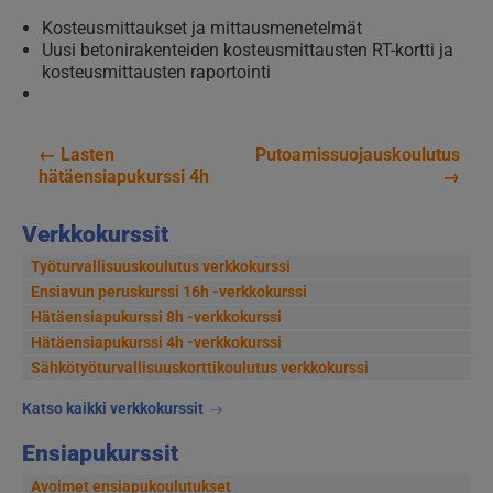
Kosteusmittaukset ja mittausmenetelmät
Uusi betonirakenteiden kosteusmittausten RT-kortti ja
kosteusmittausten raportointi
←
Lasten
Putoamissuojauskoulutus
Artikkelien
hätäensiapukurssi 4h
→
selaus
Verkkokurssit
Työturvallisuuskoulutus verkkokurssi
Ensiavun peruskurssi 16h -verkkokurssi
Hätäensiapukurssi 8h -verkkokurssi
Hätäensiapukurssi 4h -verkkokurssi
Sähkötyöturvallisuus­korttikoulutus verkkokurssi
Katso kaikki verkkokurssit
Ensiapukurssit
Avoimet ensiapukoulutukset