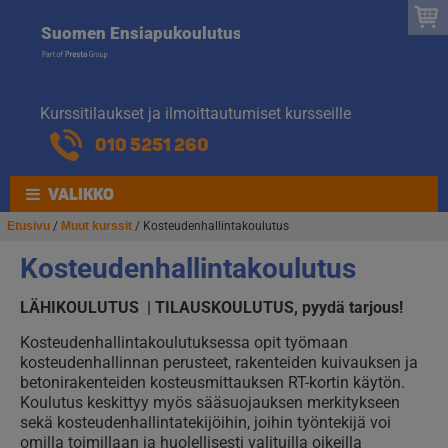
Suomen
Hyppää
Hyppää
Suomen Ensiapukoulutus
navigointiin
sisältöön
Ensiapukoulut
Kurssitilaukset ja ilmoittautumiset kursseille
010 5251 260
VALIKKO
Etusivu
/
Muut kurssit
/ Kosteudenhallintakoulutus
Kosteudenhallintakoulutus
LÄHIKOULUTUS | TILAUSKOULUTUS, pyydä tarjous!
Kosteudenhallintakoulutuksessa opit työmaan
kosteudenhallinnan perusteet, rakenteiden kuivauksen ja
betonirakenteiden kosteusmittauksen RT-kortin käytön.
Koulutus keskittyy myös sääsuojauksen merkitykseen
sekä kosteudenhallintatekijöihin, joihin työntekijä voi
omilla toimillaan ja huolellisesti valituilla oikeilla