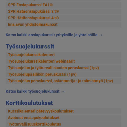
SPR Ensiapukurssi EA1®
SPR Hätäensiapukurssi 8 t®
SPR Hätäensiapukurssi 4 t®
Ensiavun yhdistelmäkurssit
Katso kaikki ensiapukurssit yrityksille ja yhteisöille
Työsuojelukurssit
Työsuojelukurssikalenteri
Työsuojelukurssikalenteri webinaarit
Työsuojelun ja työturvallisuuden peruskurssi (1pv)
Työsuojelupäällikön peruskurssi (1pv)
Työsuojelun peruskurssi, asiantuntija- ja toimistotyö (1pv)
Katso kaikki työsuojelukurssit
Korttikoulutukset
Kurssikalenteri pätevyyskoulutukset
Avoimet ensiapukoulutukset
Työturvallisuuskorttikoulutus