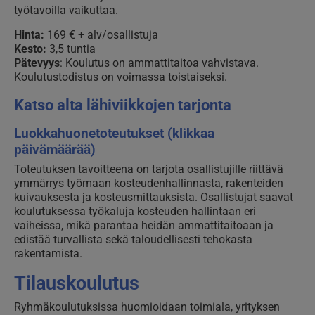
työtavoilla vaikuttaa.
Hinta:
169 € + alv/osallistuja
Kesto:
3,5 tuntia
Pätevyys
: Koulutus on ammattitaitoa vahvistava.
Koulutustodistus on voimassa toistaiseksi.
Katso alta lähiviikkojen tarjonta
Luokkahuonetoteutukset (klikkaa
päivämäärää)
Toteutuksen tavoitteena on tarjota osallistujille riittävä
ymmärrys työmaan kosteudenhallinnasta, rakenteiden
kuivauksesta ja kosteusmittauksista. Osallistujat saavat
koulutuksessa työkaluja kosteuden hallintaan eri
vaiheissa, mikä parantaa heidän ammattitaitoaan ja
edistää turvallista sekä taloudellisesti tehokasta
rakentamista.
Tilauskoulutus
Ryhmäkoulutuksissa huomioidaan toimiala, yrityksen