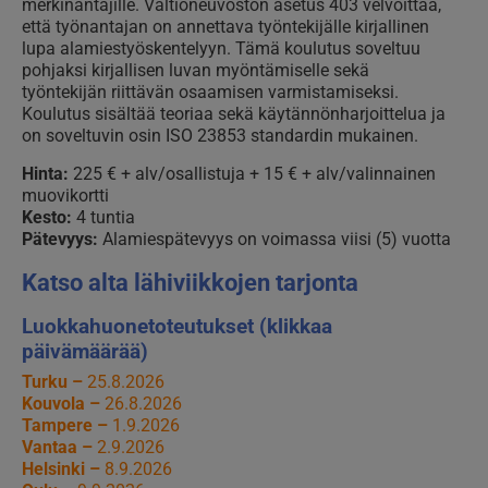
merkinantajille. Valtioneuvoston asetus 403 velvoittaa,
että työnantajan on annettava työntekijälle kirjallinen
lupa alamiestyöskentelyyn. Tämä koulutus soveltuu
pohjaksi kirjallisen luvan myöntämiselle sekä
työntekijän riittävän osaamisen varmistamiseksi.
Koulutus sisältää teoriaa sekä käytännönharjoittelua ja
on soveltuvin osin ISO 23853 standardin mukainen.
Hinta:
225 € + alv/osallistuja + 15 € + alv/valinnainen
muovikortti
Kesto:
4 tuntia
Pätevyys:
Alamiespätevyys on voimassa viisi (5) vuotta
Katso alta lähiviikkojen tarjonta
Luokkahuonetoteutukset (klikkaa
päivämäärää)
Turku –
25.8.2026
Kouvola –
26.8.2026
Tampere –
1.9.2026
Vantaa –
2.9.2026
Helsinki –
8.9.2026