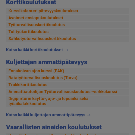
Korttikoulutukset
Kurssikalenteri pätevyyskoulutukset
Avoimet ensiapukoulutukset
Työturvallisuuskorttikoulutus
Tulityökorttikoulutus
Sähkötyöturvallisuuskorttikoulutus
Katso kaikki korttikoulutukset
Kuljettajan ammattipätevyys
Ennakoivan ajon kurssi (EAK)
Ratatyöturvallisuuskoulutus (Turva)
Trukkikorttikoulutus
Ammattiautoilijan Työturvallisuuskoulutus -verkkokurssi
Digipiirturin käyttö-, ajo-, ja lepoaika sekä
työaikalakikoulutus
Katso kaikki kuljettajan ammattipätevyys
Vaarallisten aineiden koulutukset