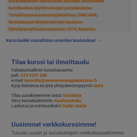
Kurssikalenteri vaarallisten aineiden koulutukset
Kemikaalien käytönvalvojan peruskoulutus
Turvallisuusneuvonantajakoulutus (VAK/ADR)
Nestekaasun käytönvalvojan koulutus
Säteilyturvallisuusvastaavan (STV) koulutus
Katso kaikki vaarallisten aineiden koulutukset
Tilaa kurssi tai ilmoittaudu
Valtakunnallinen kurssivaraamo:
puh.
010 5251 260
e-mail:
kurssille@suomenensiapukoulutus.fi
Kysy lisätietoa tai jätä yhteydenottopyyntö
tästä
Tilaa uutiskirjeemme tästä:
Uutiskirje
Siirry kurssikalenteriin:
Koulutushaku
Laskutus ja toimitusehdot
löydät täältä
Uusimmat verkkokurssimme!
Tutustu uusiin ja suosituimpiin verkkokursseihimme: