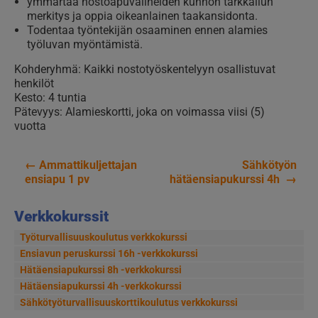
ymmärtää nostoapuvälineiden kunnon tarkkailun
merkitys ja oppia oikeanlainen taakansidonta.
Todentaa työntekijän osaaminen ennen alamies
työluvan myöntämistä.
Kohderyhmä: Kaikki nostotyöskentelyyn osallistuvat
henkilöt
Kesto: 4 tuntia
Pätevyys: Alamieskortti, joka on voimassa viisi (5)
vuotta
←
Ammattikuljettajan
Sähkötyön
Artikkelien
ensiapu 1 pv
hätäensiapukurssi 4h
→
selaus
Verkkokurssit
Työturvallisuuskoulutus verkkokurssi
Ensiavun peruskurssi 16h -verkkokurssi
Hätäensiapukurssi 8h -verkkokurssi
Hätäensiapukurssi 4h -verkkokurssi
Sähkötyöturvallisuus­korttikoulutus verkkokurssi