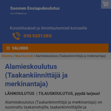
Suomen
Hyppää
Hyppää
Suomen Ensiapukoulutus
navigointiin
sisältöön
Ensiapukoulut
Kurssitilaukset ja ilmoittautumiset kursseille
010 5251 260
VALIKKO
Etusivu
/
Muut kurssit
/ Alamieskoulutus (Taakankiinnittäjä ja merkinantaja)
Alamieskoulutus
(Taakankiinnittäjä ja
merkinantaja)
LÄHIKOULUTUS | TILAUSKOULUTUS, pyydä tarjous!
Alamieskoulutus (Taakankiinnittäjä ja merkinantaja) on
suunnattu taakansitojille, taakankiinnittäjille ja