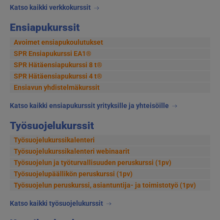
Katso kaikki verkkokurssit
Ensiapukurssit
Avoimet ensiapukoulutukset
SPR Ensiapukurssi EA1®
SPR Hätäensiapukurssi 8 t®
SPR Hätäensiapukurssi 4 t®
Ensiavun yhdistelmäkurssit
Katso kaikki ensiapukurssit yrityksille ja yhteisöille
Työsuojelukurssit
Työsuojelukurssikalenteri
Työsuojelukurssikalenteri webinaarit
Työsuojelun ja työturvallisuuden peruskurssi (1pv)
Työsuojelupäällikön peruskurssi (1pv)
Työsuojelun peruskurssi, asiantuntija- ja toimistotyö (1pv)
Katso kaikki työsuojelukurssit