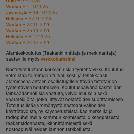
Oulu –
9.9.2026
Vantaa –
1.10.2026
Jyväskylä –
14.10.2026
Helsinki –
27.10.2026
Vantaa –
27.10.2026
Vantaa –
25.11.2026
Helsinki –
9.12.2026
Vantaa –
21.12.2026
Alamieskoulutus (Taakankiinnittäjä ja merkinantaja)
saatavilla myös
verkkokurssina
!
Nostotyöt luetaan korkean riskin työtehtäviksi. Koulutus
valmistaa toimimaan turvallisesti ja tehokkaasti
alamiehenä antaen osallistujalle riittävän tietotaidon
työtehtävien hoitamiseen. Koulutuspäivänä käsitellään
lainsäädännöllisiä vastuita, velvollisuuksia sekä
vaaratekijöitä, jotka liittyvät nostotöiden suorittamiseen.
Toteutus lisää ymmärrystä nostoapuvälineiden
käyttötavoista, hylkäysperusteista, käsimerkeillä ja
radiopuhelimella kommunikoimisesta, oikeaoppisesta
taakansidonnasta, -kiinnittämisestä sekä
nostoapuvälineiden kunnon tarkkailusta.