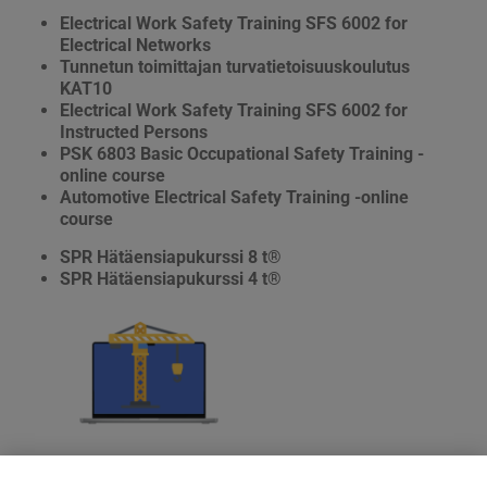
Electrical Work Safety Training SFS 6002 for
Electrical Networks
Tunnetun toimittajan turvatietoisuuskoulutus
KAT10
Electrical Work Safety Training SFS 6002 for
Instructed Persons
PSK 6803 Basic Occupational Safety Training -
online course
Automotive Electrical Safety Training -online
course
SPR Hätäensiapukurssi 8 t®
SPR Hätäensiapukurssi 4 t®