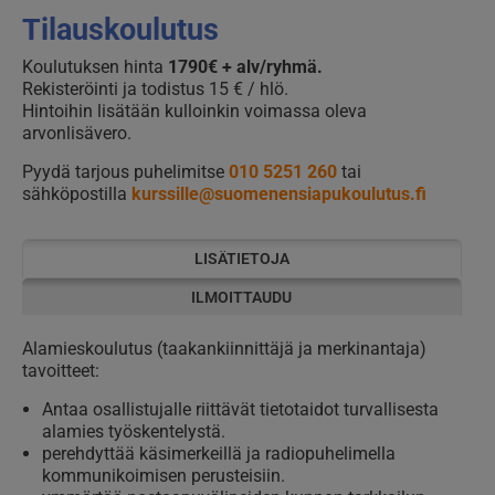
Tilauskoulutus
Koulutuksen hinta
1790€ + alv/ryhmä.
Rekisteröinti ja todistus 15 € / hlö.
Hintoihin lisätään kulloinkin voimassa oleva
arvonlisävero.
Pyydä tarjous puhelimitse
010 5251 260
tai
sähköpostilla
kurssille@suomenensiapukoulutus.fi
LISÄTIETOJA
ILMOITTAUDU
Alamieskoulutus (taakankiinnittäjä ja merkinantaja)
tavoitteet:
Antaa osallistujalle riittävät tietotaidot turvallisesta
alamies työskentelystä.
perehdyttää käsimerkeillä ja radiopuhelimella
kommunikoimisen perusteisiin.