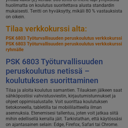
huolimatta on koulutus suoritettava alusta standardin
mukaisesti. Tentti on hyväksytty, mikäli 80 % vastauksista
on oikein.
Tilaa verkkokurssi alta:
PSK 6803 Työturvallisuuden peruskoulutus verkkokurssi
PSK 6803 Työturvallisuuden peruskoulutus verkkokurssi
ryhmälle
PSK 6803 Työturvallisuuden
peruskoulutus netissä –
koulutuksen suorittaminen
Tilaa ja aloita koulutus samantien. Tilauksen jälkeen saat
sähköpostiisi vahvistusviestin, kirjautumistunnukset ja
ohjeet oppimisalustalle. Voit suorittaa koulutuksen
tietokoneella, tabletilla tai mobiililaitteella ilman
asennuksia. Etenemisesi tallentuu, joten voit jatkaa siitä
mihin edellisellä kerralla jäit. Tarkistathan, että käytössäsi
on ajantasainen selain: Edge, Firefox, Safari tai Chrome.