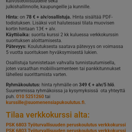
kaivosteollisuudelle sekä
julkishallinnolle, kaupungeille ja kunnille.
Hinta:
on
78 € + alv/osallistuja.
Hinta sisältää PDF-
todistuksen. Lisäksi voit halutessasi tilata muovisen
kortin hintaan 13€ + alv.
Käyttöaika:
suorita kurssi 2 kk kuluessa verkkokurssin
suorituksen aloittamisesta.
Pätevyys:
Koulutuksesta saatava pätevyys on voimassa
5 vuotta suorituksen hyväksymisestä lukien.
Osallistuja tunnistetaan vahvalla tunnistautumisella,
joten varaathan mobiilivarmenteen tai pankkitunnukset
lähellesi suorittamista varten.
Ryhmäkoulutus:
hinta ryhmälle on
349 € + alv/5 hlö
.
Suuremmissa ryhmäkoissa ja kysymyksissä ota yhteyttä
puh.
010 5251260
tai
kurssille@suomenensiapukoulutus.fi
.
Tilaa verkkokurssi alta:
PSK 6803 Työturvallisuuden peruskoulutus verkkokurssi
PSK 6803 Työturvallisuuden peruskoulutus verkkokurssi