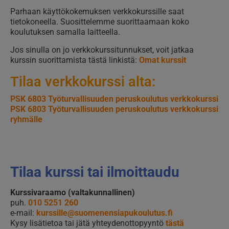
Parhaan käyttökokemuksen verkkokurssille saat
tietokoneella. Suosittelemme suorittaamaan koko
koulutuksen samalla laitteella.
Jos sinulla on jo verkkokurssitunnukset, voit jatkaa
kurssin suorittamista tästä linkistä:
Omat kurssit
Tilaa verkkokurssi alta:
PSK 6803 Työturvallisuuden peruskoulutus verkkokurssi
PSK 6803 Työturvallisuuden peruskoulutus verkkokurssi
ryhmälle
Tilaa kurssi tai ilmoittaudu
Kurssivaraamo (valtakunnallinen)
puh.
010 5251 260
e-mail:
kurssille@suomenensiapukoulutus.fi
Kysy lisätietoa tai jätä yhteydenottopyyntö
tästä