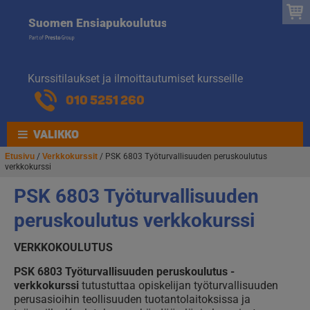
Suomen
Hyppää
Hyppää
Suomen Ensiapukoulutus
navigointiin
sisältöön
Ensiapukoulut
Kurssitilaukset ja ilmoittautumiset kursseille
010 5251 260
VALIKKO
Etusivu
/
Verkkokurssit
/ PSK 6803 Työturvallisuuden peruskoulutus
verkkokurssi
PSK 6803 Työturvallisuuden
peruskoulutus verkkokurssi
VERKKOKOULUTUS
PSK 6803
Työturvallisuuden peruskoulutus -
verkkokurssi
tutustuttaa opiskelijan työturvallisuuden
perusasioihin teollisuuden tuotantolaitoksissa ja