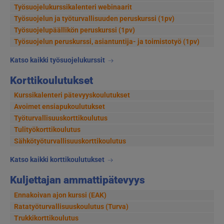
Työsuojelukurssikalenteri webinaarit
Työsuojelun ja työturvallisuuden peruskurssi (1pv)
Työsuojelupäällikön peruskurssi (1pv)
Työsuojelun peruskurssi, asiantuntija- ja toimistotyö (1pv)
Katso kaikki työsuojelukurssit
Korttikoulutukset
Kurssikalenteri pätevyyskoulutukset
Avoimet ensiapukoulutukset
Työturvallisuuskorttikoulutus
Tulityökorttikoulutus
Sähkötyöturvallisuuskorttikoulutus
Katso kaikki korttikoulutukset
Kuljettajan ammattipätevyys
Ennakoivan ajon kurssi (EAK)
Ratatyöturvallisuuskoulutus (Turva)
Trukkikorttikoulutus