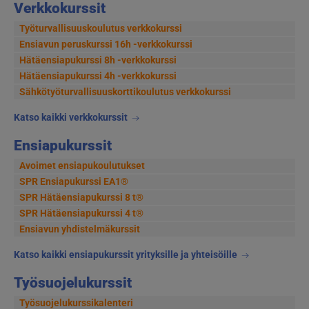
Verkkokurssit
Työturvallisuuskoulutus verkkokurssi
Ensiavun peruskurssi 16h -verkkokurssi
Hätäensiapukurssi 8h -verkkokurssi
Hätäensiapukurssi 4h -verkkokurssi
Sähkötyöturvallisuus­korttikoulutus verkkokurssi
Katso kaikki verkkokurssit
Ensiapukurssit
Avoimet ensiapukoulutukset
SPR Ensiapukurssi EA1®
SPR Hätäensiapukurssi 8 t®
SPR Hätäensiapukurssi 4 t®
Ensiavun yhdistelmäkurssit
Katso kaikki ensiapukurssit yrityksille ja yhteisöille
Työsuojelukurssit
Työsuojelukurssikalenteri