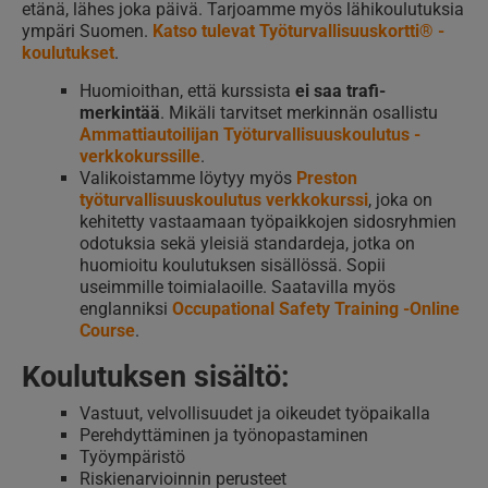
etänä, lähes joka päivä. Tarjoamme myös lähikoulutuksia
ympäri Suomen.
Katso tulevat Työturvallisuuskortti® -
koulutukset
.
Huomioithan, että kurssista
ei saa trafi-
merkintää
. Mikäli tarvitset merkinnän osallistu
Ammattiautoilijan Työturvallisuuskoulutus -
verkkokurssille
.
Valikoistamme löytyy myös
Preston
työturvallisuuskoulutus verkkokurssi
, joka on
kehitetty vastaamaan työpaikkojen sidosryhmien
odotuksia sekä yleisiä standardeja, jotka on
huomioitu koulutuksen sisällössä. Sopii
useimmille toimialaoille. Saatavilla myös
englanniksi
Occupational Safety Training -Online
Course
.
Koulutuksen sisältö:
Vastuut, velvollisuudet ja oikeudet työpaikalla
Perehdyttäminen ja työnopastaminen
Työympäristö
Riskienarvioinnin perusteet