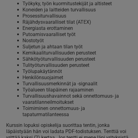
Työkyky, työn kuormitustekijät ja altisteet
Koneiden ja laitteiden turvallisuus
Prosessiturvallisuus
Räjähdysvaaralliset tilat (ATEX)
Energiasta erottaminen
Putoamisvaaralliset työt
Nostotyöt
Suljetun ja ahtaan tilan työt
Kemikaaliturvallisuuden perusteet
Sähkötyöturvallisuuden perusteet
Tulityöturvallisuuden perusteet
Työlupakäytännöt
Henkilönsuojaimet
Turvallisuusmerkinnät ja -signaalit
Työalueen tilapäinen rajaaminen
Turvallisuushavainnot sekä onnettomuus- ja
vaaratilanneilmoitukset
Toimiminen onnettomuus- ja
tapaturmatilanteessa
Kurssin lopuksi opiskelija suorittaa tentin, jonka
läpäistyään hän voi ladata PDF-todistuksen. Tenttiä voi
yrittää kaksi (2) kertaa. Jos tentti ei mene läpi yrityksistä