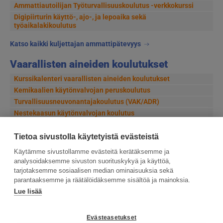
Ammattiautoilijan Työturvallisuuskoulutus -verkkokurssi
Digipiirturin käyttö-, ajo-, ja lepoaika sekä
työaikalakikoulutus
Katso kaikki kuljettajan ammattipätevyys
Vaarallisten aineiden koulutukset
Kurssikalenteri vaarallisten aineiden koulutukset
Kemikaalien käytönvalvojan peruskoulutus
Turvallisuusneuvonantajakoulutus (VAK/ADR)
Nestekaasun käytönvalvojan koulutus
Säteilyturvallisuusvastaavan (STV) koulutus
Tietoa sivustolla käytetyistä evästeistä
Katso kaikki vaarallisten aineiden koulutukset
Käytämme sivustollamme evästeitä kerätäksemme ja
analysoidaksemme sivuston suorituskykyä ja käyttöä,
tarjotaksemme sosiaalisen median ominaisuuksia sekä
parantaaksemme ja räätälöidäksemme sisältöä ja mainoksia.
Lue lisää
Suomen Ensiapukoulutus Oy, Valimotie 21, 00380
Helsinki
Evästeasetukset