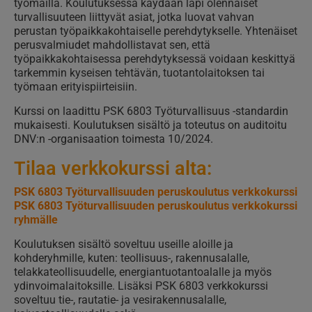
työmailla. Koulutuksessa käydään läpi olennaiset
turvallisuuteen liittyvät asiat, jotka luovat vahvan
perustan työpaikkakohtaiselle perehdytykselle. Yhtenäiset
perusvalmiudet mahdollistavat sen, että
työpaikkakohtaisessa perehdytyksessä voidaan keskittyä
tarkemmin kyseisen tehtävän, tuotantolaitoksen tai
työmaan erityispiirteisiin.
Kurssi on laadittu PSK 6803 Työturvallisuus -standardin
mukaisesti. Koulutuksen sisältö ja toteutus on auditoitu
DNV:n -organisaation toimesta 10/2024.
Tilaa verkkokurssi alta:
PSK 6803 Työturvallisuuden peruskoulutus verkkokurssi
PSK 6803 Työturvallisuuden peruskoulutus verkkokurssi
ryhmälle
Koulutuksen sisältö soveltuu useille aloille ja
kohderyhmille, kuten: teollisuus-, rakennusalalle,
telakkateollisuudelle, energiantuotantoalalle ja myös
ydinvoimalaitoksille. Lisäksi PSK 6803 verkkokurssi
soveltuu tie-, rautatie- ja vesirakennusalalle,