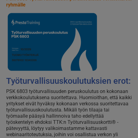
ryhmälle
Työturvallisuuskoulutuksien erot:
PSK 6803 työturvallisuuden peruskoulutus on kokonaan
verkkokoulutuksena suoritettava. Huomioithan, että kaikki
yritykset eivät hyväksy kokonaan verkossa suoritettavaa
työturvallisuuskoulutusta. Mikäli työn tilaaja tai
työmaalle pääsyä hallinnoiva taho edellyttää
työskentelyn ehdoksi TTK:n Työturvallisuuskortti® -
pätevyyttä, löytyy valikoimastamme kattavasti
webinaaritoteutuksia, joihin voi osallistua verkon yli