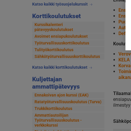
Katso kaikki työsuojelukurssit
Ensia
Korttikoulutukset
Ensia
Puolia
Kurssikalenteri
Automa
pätevyyskoulutukset
Defibr
Avoimet ensiapukoulutukset
Työturvallisuuskorttikoulutus
Koulutu
Tulityökorttikoulutus
Verov
Sähkötyöturvallisuuskorttikoulutus
KELA 
Korva
Katso kaikki korttikoulutukset
Toimi
aikan
Kuljettajan
ammattipätevyys
Tilaama
Ennakoivan ajon kurssi (EAK)
ensiapuv
Ratatyöturvallisuuskoulutus (Turva)
ilmestyy
Trukkikorttikoulutus
Ammattiautoilijan
Työturvallisuuskoulutus -
Sähköpo
verkkokurssi