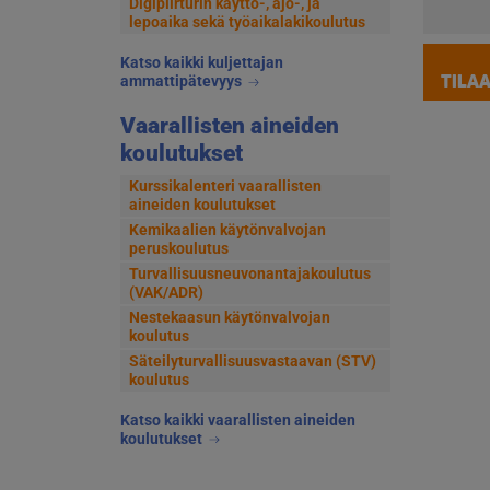
Digipiirturin käyttö-, ajo-, ja
lepoaika sekä työaikalakikoulutus
Katso kaikki kuljettajan
TILA
ammattipätevyys
Vaarallisten aineiden
koulutukset
Kurssikalenteri vaarallisten
aineiden koulutukset
Kemikaalien käytönvalvojan
peruskoulutus
Turvallisuusneuvonantajakoulutus
(VAK/ADR)
Nestekaasun käytönvalvojan
koulutus
Säteilyturvallisuusvastaavan (STV)
koulutus
Katso kaikki vaarallisten aineiden
koulutukset