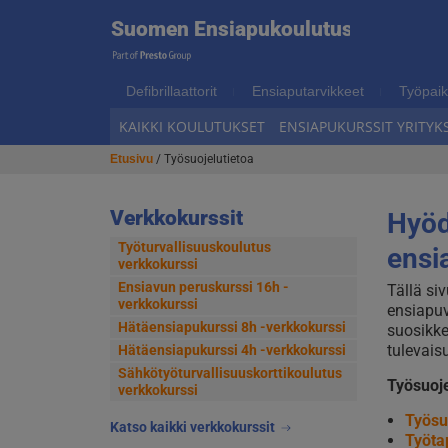
Suome
Suomen Ensiapukoulutus
Hyppää
Hyppää
navigointiin
sisältöön
Ensiap
Defibrillaattorit
Ensiaputarvikkeet
Työpaik
KAIKKI KOULUTUKSET
ENSIAPUKURSSIT YRITYKS
Etusivu
/ Työsuojelutietoa
Verkkokurssit
Hyödy
Työturvallisuuskoulutus
ensi
verkkokurssi
Ensiavun peruskurssi 16h -
Tällä siv
verkkokurssi
ensiapuv
Hätäensiapukurssi 8h -verkkokurssi
suosikke
tulevais
Hätäensiapukurssi 4h -verkkokurssi
Sähkötyöturvallisuus­korttikoulutus
Työsuoje
verkkokurssi
Työsu
Katso kaikki verkkokurssit
Työta