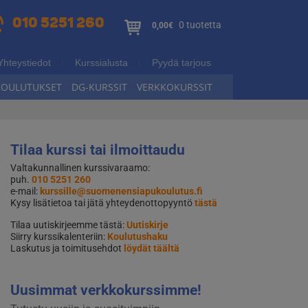
010 5251 260
0 tuotetta
0,00€
Yhteystiedot
Kurssialusta
Pyydä tarjous
KOULUTUKSET
DG-KURSSIT
VERKKOKURSSIT
Tilaa kurssi tai ilmoittaudu
Valtakunnallinen kurssivaraamo:
puh.
010 5251 260
e-mail:
kurssille@suomenensiapukoulutus.fi
Kysy lisätietoa tai jätä yhteydenottopyyntö
tästä
Tilaa uutiskirjeemme tästä:
Uutiskirje
Siirry kurssikalenteriin:
Koulutushaku
Laskutus ja toimitusehdot
löydät täältä
Uusimmat verkkokurssimme!