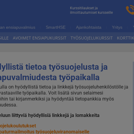
n
Kurssitilaukset ja
ilmoittautumiset kursseille
ukoulutus
an ensiapuvalmius
SmartHSE
Ajankohtaista
Yritys
ILLE
AVOIMET ENSIAPUKURSSIT
TYÖSUOJELUKURSSIT
KORTTI
llistä tietoa työsuojelusta ja
apuvalmiudesta työpaikalla
ulla on hyödyllistä tietoa ja linkkejä työsuojeluhenkilöstölle ja
astaaville työpaikalla. Voit lisätä sivun selaimesi
ihin tai kirjanmerkiksi ja hyödyntää tietopankkia myös
uudessa.
luun liittyviä hyödyllisiä linkkejä ja lomakkeita
ojelukoulutukset
paturmailmoitus työsuojeluviranomaiselle