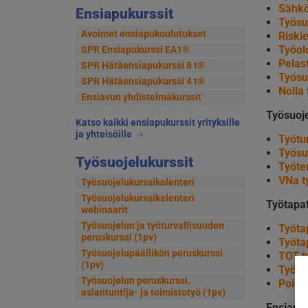
Sähkö
Ensiapukurssit
Työsu
Avoimet ensiapukoulutukset
Riskie
Työol
SPR Ensiapukurssi EA1®
Pelas
SPR Hätäensiapukurssi 8 t®
Työsu
SPR Hätäensiapukurssi 4 t®
Nolla
Ensiavun yhdistelmäkurssit
Työsuoj
Katso kaikki ensiapukurssit yrityksille
ja yhteisöille
Työtu
Työsu
Työsuojelukurssit
Työte
VNa t
Työsuojelukurssikalenteri
Työsuojelukurssikalenteri
Työtapat
webinaarit
Työsuojelun ja työturvallisuuden
Työta
peruskurssi (1pv)
Työta
Työsuojelupäällikön peruskurssi
TOT-t
(1pv)
Työpa
Työsuojelun peruskurssi,
Poiss
asiantuntija- ja toimistotyö (1pv)
Ensiapuv