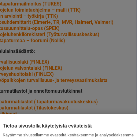
tapaturmailmoitus (TUKES)
ojelun toimintaohjelma – malli (TTK)
n arviointi – työkirja (TTK)
osuhdemittarit (Elmeri+, TR, MVR, Halmeri, Valmeri)
tussuunnittelu-opas (SPEK)
ojeluhenkilörekisteri (Työturvallisuuskeskus)
 tapaturmaa – foorumi (Nollis)
elulainsäädäntö:
rvallisuuslaki (FINLEX)
ojelun valvontalaki (FINLEX)
rveyshuoltolaki (FINLEX)
yöpaikkojen turvallisuus- ja terveysvaatimuksista
urmatilastot ja onnettomuustutkinnat
paturmatilastot (Tapaturmavakuutuskeskus)
paturmatilastot (Tilastokeskus)
utkinnat
ikkakuolemat
Tietoa sivustolla käytetyistä evästeistä
aololaskuri (Varma)
Käytämme sivustollamme evästeitä kerätäksemme ja analysoidaksemme
almius työpaikalla