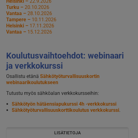
Helsinki –
22.9.2026
Turku –
20.10.2026
Vantaa –
28.10.2026
Tampere –
10.11.2026
Helsinki –
17.11.2026
Vantaa –
15.12.2026
Koulutusvaihtoehdot: webinaari
ja verkkokurssi
Osallistu etänä
Sähkötyöturvallisuuskortin
webinaarikoulutukseen
Tutustu myös sähköalan verkkokursseihin:
Sähkötyön hätäensiapukurssi 4h -verkkokurssi
Sähkötyöturvallisuuskorttikoulutus verkkokurssi
.
LISÄTIETOJA