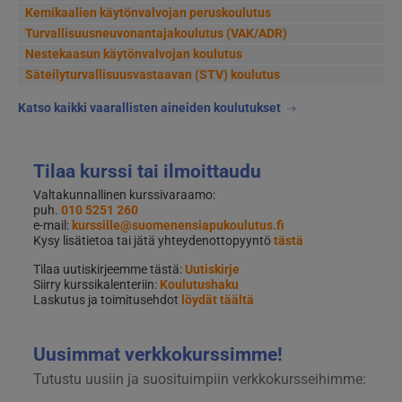
Kemikaalien käytönvalvojan peruskoulutus
Turvallisuusneuvonantajakoulutus (VAK/ADR)
Nestekaasun käytönvalvojan koulutus
Säteilyturvallisuusvastaavan (STV) koulutus
Katso kaikki vaarallisten aineiden koulutukset
Tilaa kurssi tai ilmoittaudu
Valtakunnallinen kurssivaraamo:
puh.
010 5251 260
e-mail:
kurssille@suomenensiapukoulutus.fi
Kysy lisätietoa tai jätä yhteydenottopyyntö
tästä
Tilaa uutiskirjeemme tästä:
Uutiskirje
Siirry kurssikalenteriin:
Koulutushaku
Laskutus ja toimitusehdot
löydät täältä
Uusimmat verkkokurssimme!
Tutustu uusiin ja suosituimpiin verkkokursseihimme: