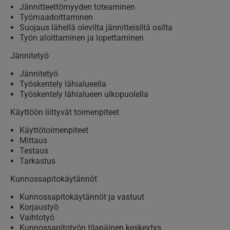
Jännitteettömyyden toteaminen
Työmaadoittaminen
Suojaus lähellä olevilta jännitteisiltä osilta
Työn aloittaminen ja lopettaminen
Jännitetyö
Jännitetyö
Työskentely lähialueella
Työskentely lähialueen ulkopuolella
Käyttöön liittyvät toimenpiteet
Käyttötoimenpiteet
Mittaus
Testaus
Tarkastus
Kunnossapitokäytännöt
Kunnossapitokäytännöt ja vastuut
Korjaustyö
Vaihtotyö
Kunnossapitotyön tilapäinen keskeytys