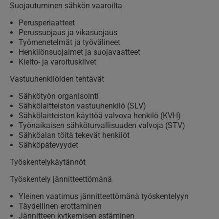
Suojautuminen sähkön vaaroilta
Perusperiaatteet
Perussuojaus ja vikasuojaus
Työmenetelmät ja työvälineet
Henkilönsuojaimet ja suojavaatteet
Kielto- ja varoituskilvet
Vastuuhenkilöiden tehtävät
Sähkötyön organisointi
Sähkölaitteiston vastuuhenkilö (SLV)
Sähkölaitteiston käyttöä valvova henkilö (KVH)
Työnaikaisen sähköturvallisuuden valvoja (STV)
Sähköalan töitä tekevät henkilöt
Sähköpätevyydet
Työskentelykäytännöt
Työskentely jännitteettömänä
Yleinen vaatimus jännitteettömänä työskentelyyn
Täydellinen erottaminen
Jännitteen kytkemisen estäminen