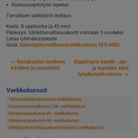
Kunnossapitotyön lopetus
Turvallisen sähkötyön kertaus
Kesto: 8 oppituntia (á 45 min)
Pätevyys: Sähköturvallisuuskortti voimaan 5 vuodeksi
Lataa ryhmäkurssiesite
tästä:
Sähkötyöturvallisuuskorttikoulutus SFS 6002
←
Kemikaalien teollinen
Digipiirturin käyttö-, ajo-,
Artikkelien
käsittely ja varastointi
ja lepoaika sekä
työaikalakikoulutus
→
selaus
Verkkokurssit
Työturvallisuuskoulutus verkkokurssi
Ensiavun peruskurssi 16h -verkkokurssi
Hätäensiapukurssi 8h -verkkokurssi
Hätäensiapukurssi 4h -verkkokurssi
Sähkötyöturvallisuus­korttikoulutus verkkokurssi