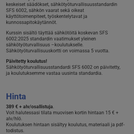
keskeiset säädökset, sähkötyöturvallisuusstandardin
SFS 6002, sähkön vaarat sekä oikeat
käyttötoimenpiteet, työskentelytavat ja
kunnossapitokäytännöt.
Kurssin sisältö täyttää sähkötöitä koskevan SFS
6002:2025 standardin vaatimukset yleinen
sähkötyöturvallisuus –koulutukselle.
Sähkötyöturvallisuuskortti on voimassa 5 vuotta.
Päivitetty koulutus!
Sähkötyöturvallisuusstandardi SFS 6002 on päivitetty,
ja koulutuksemme vastaa uusinta standardia.
Hinta
389 € + alv/osallistuja
.
Voit halutessasi tilata muovisen kortin hintaan 15 € +
alv/hlö.
Koulutuksen hintaan sisältyy koulutus, materiaali ja pdf-
todistus.