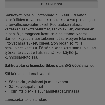
TILAA KURSSI
Sähkötyöturvallisuusstandardi SFS 6002 sisältää
sähkötöiden turvallista tekemistä koskevat perusohjeet
ja turvallisuusvaatimukset. Koulutuksen alussa
kerrataan sähkötapaturmat, sähköiskujen, valokaarien
ja sähkö- ja magneettikenttien aiheuttamat vaarat.
Samoin käydään läpi tärkeimmät sähkötyön tekemiseen
liittyvät määräykset, ohjeet, työn organisointi ja
henkilöiden vastuut. Päivän aikana kerrataan turvalliset
työskentelytavat erilaisissa sähkö-, käyttö- ja
kunnossapitotöissä.
Sähkötyöturvallisuuskorttikoulutus SFS 6002 sisältö:
Sähkön aiheuttamat vaarat
Sähköisku, valokaari ja muut vaarat
Sähkötyötapaturmat
Toiminta pien- ja suurjännitetapaturmassa
Lainsäädäntö ja standardit