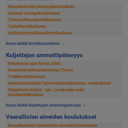
Kurssikalenteri pätevyyskoulutukset
Avoimet ensiapukoulutukset
Työturvallisuuskorttikoulutus
Tulityökorttikoulutus
Sähkötyöturvallisuuskorttikoulutus
Katso kaikki korttikoulutukset
Kuljettajan ammattipätevyys
Ennakoivan ajon kurssi (EAK)
Ratatyöturvallisuuskoulutus (Turva)
Trukkikorttikoulutus
Ammattiautoilijan Työturvallisuuskoulutus -verkkokurssi
Digipiirturin käyttö-, ajo-, ja lepoaika sekä
työaikalakikoulutus
Katso kaikki kuljettajan ammattipätevyys
Vaarallisten aineiden koulutukset
Kurssikalenteri vaarallisten aineiden koulutukset