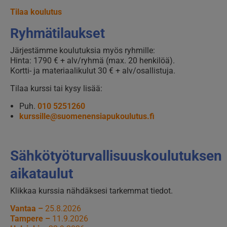
Tilaa koulutus
Ryhmätilaukset
Järjestämme koulutuksia myös ryhmille:
Hinta: 1790 € + alv/ryhmä (max. 20 henkilöä).
Kortti- ja materiaalikulut 30 € + alv/osallistuja.
Tilaa kurssi tai kysy lisää:
Puh.
010 5251260
kurssille@suomenensiapukoulutus.fi
Sähkötyöturvallisuuskoulutuksen
aikataulut
Klikkaa kurssia nähdäksesi tarkemmat tiedot.
Vantaa –
25.8.2026
Tampere –
11.9.2026