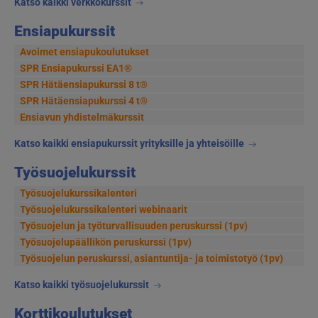
Katso kaikki verkkokurssit
Ensiapukurssit
Avoimet ensiapukoulutukset
SPR Ensiapukurssi EA1®
SPR Hätäensiapukurssi 8 t®
SPR Hätäensiapukurssi 4 t®
Ensiavun yhdistelmäkurssit
Katso kaikki ensiapukurssit yrityksille ja yhteisöille
Työsuojelukurssit
Työsuojelukurssikalenteri
Työsuojelukurssikalenteri webinaarit
Työsuojelun ja työturvallisuuden peruskurssi (1pv)
Työsuojelupäällikön peruskurssi (1pv)
Työsuojelun peruskurssi, asiantuntija- ja toimistotyö (1pv)
Katso kaikki työsuojelukurssit
Korttikoulutukset