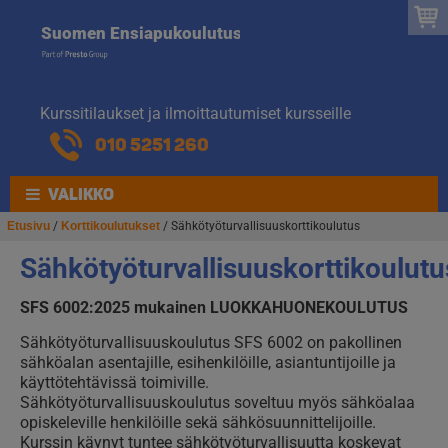
Suomen
Hyppää
Hyppää
Suomen Ensiapukoulutus
navigointiin
sisältöön
Ensiapukoulut
Kurssitilaukset ja ilmoittautumiset kursseille
010 5251 260
VALIKKO
Etusivu
/
Korttikoulutukset
/ Sähkötyöturvallisuuskorttikoulutus
Sähkötyöturvallisuuskorttikoulutu
SFS 6002:2025 mukainen LUOKKAHUONEKOULUTUS
Sähkötyöturvallisuuskoulutus SFS 6002 on pakollinen
sähköalan asentajille, esihenkilöille, asiantuntijoille ja
käyttötehtävissä toimiville.
Sähkötyöturvallisuuskoulutus soveltuu myös sähköalaa
opiskeleville henkilöille sekä sähkösuunnittelijoille.
Kurssin käynyt tuntee sähkötyöturvallisuutta koskevat