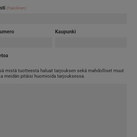
sti
(Pakollinen)
numero
Kaupunki
etoa
sä mistä tuotteesta haluat tarjouksen sekä mahdolliset muut
tka meidän pitäisi huomioida tarjouksessa.