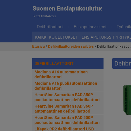
Suome
Suomen Ensiapukoulutus
Hyppää
Hyppää
navigointiin
sisältöön
Ensiap
Defibrillaattorit
Ensiaputarvikkeet
Työpaik
KAIKKI KOULUTUKSET
ENSIAPUKURSSIT YRITYKS
Etusivu
/
Defibrillaattoreiden säilytys
/ Defibrillaattorikaappi
Defibr
DEFIBRILLAATTORIT
Mediana A16 automaattinen
defibrillaattori
Mediana A16 puoliautomaattinen
defibrillaattori
HeartSine Samaritan PAD 350P
puoliautomaattinen defibrillaattori
HeartSine Samaritan PAD 360P
automaattinen defibrillaattori
HeartSine Samaritan PAD 500P
puoliautomaattinen defibrillaattori
Lifepak CR2 defibrillaattori USB -