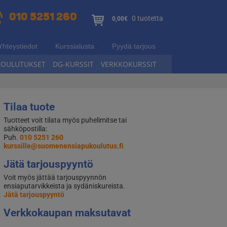
010 5251 260
0 tuotetta
0,00€
Yhteystiedot
Kurssialusta
Pyydä tarjous
KOULUTUKSET
DG-KURSSIT
VERKKOKURSSIT
Tilaa tuote
Tuotteet voit tilata myös puhelimitse tai
sähköpostilla:
Puh.
010 5251 260
kurssille@suomenensiapukoulutus.fi
Jätä tarjouspyyntö
Voit myös jättää tarjouspyynnön
ensiaputarvikkeista ja sydäniskureista.
Jätä tarjouspyyntö
Verkkokaupan maksutavat