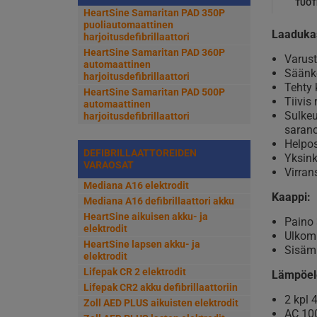
TUOT
HeartSine Samaritan PAD 350P
puoliautomaattinen
Laadukas 
harjoitusdefibrillaattori
HeartSine Samaritan PAD 360P
Varust
automaattinen
Säänke
harjoitusdefibrillaattori
Tehty 
HeartSine Samaritan PAD 500P
Tiivis 
automaattinen
Sulkeu
harjoitusdefibrillaattori
sarano
Helpos
DEFIBRILLAATTOREIDEN
Yksink
VARAOSAT
Virran
Mediana A16 elektrodit
Kaappi:
Mediana A16 defibrillaattori akku
HeartSine aikuisen akku- ja
Paino 
elektrodit
Ulkomi
HeartSine lapsen akku- ja
Sisämi
elektrodit
Lifepak CR 2 elektrodit
Lämpöel
Lifepak CR2 akku defibrillaattoriin
2 kpl 
Zoll AED PLUS aikuisten elektrodit
AC 100