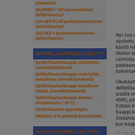
yhteydellä
REANIBEX 100 automaattinen
defibrillaattori
Zoll AED PLUS puoliautomaattinen
defibrillaattori
Zoll AED 3 puoliautomaattinen
Nyt voit 
defibrillaattori
sijoitett
käyttö h
tiloihin s
DEFIBRILLAATTOREIDEN SÄILYTYS
varmistu
Defibrillaattorikaappi sisätiloihin,
pakkases
sireenihälytyksellä
toiminta
Defibrillaattorikaappi sisätiloihin,
metallinen sireenihälytyksellä
Ulkokäyt
Defibrillaattorikaappi metallinen
defibrill
vihreä, sireenihälytyksellä
sisällä o
Defibrillaattorikaappi, kylmiin
40W), jot
olosuhteisiin (-45°C)
Erittäin 
Defibrillaattori opastekyltti
Kaappi k
Mediana A16 pehmeä kantolaukku
Sisäänra
kun kaap
HARJOITUSDEFIBRILLAATTORIT