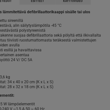
ETIEDOT
ESITTEET
KÄYTTÖVIDEO
lämmitettävä defibrillaattorikaappi sisälle tai ulos
ettu sireenillä
stävä, alin säilytyslämpötila -45 °C
kestävästä polystyreenistä
rakenne suojaa defibrillaattoria sekä pölyltä että ilkivallalta
tuu tiiviisti ruostumattomasta teräksestä valmistettujen
iden avulla
ti esillä ja havaittavissa
ertainen asentaa
syöttö 24 V/ DC 5A
3,6 kg
tat: 34 x 40 x 20 cm (K x L x S)
tat: 28 x 32 x 18 cm (K x L x S)
ementit:
45 W lämpöelementit
-240 V ~1,5 A 50 ~ 60 Hz