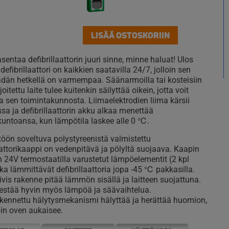
LISÄÄ OSTOSKORIIN
asentaa defibrillaattorin juuri sinne, minne haluat! Ulos
u defibrillaattori on kaikkien saatavilla 24/7, jolloin sen
ädän hetkellä on varmempaa. Säänarmoilla tai kosteisiin
ijoitettu laite tulee kuitenkin säilyttää oikein, jotta voit
a sen toimintakunnosta. Liimaelektrodien liima kärsii
sa ja defibrillaattorin akku alkaa menettää
kuntoansa, kun lämpötila laskee alle 0 ℃.
töön soveltuva polystyreenistä valmistettu
aattorikaappi on vedenpitävä ja pölyltä suojaava. Kaapin
n 24V termostaatilla varustetut lämpöelementit (2 kpl
ka lämmittävät defibrillaattoria jopa -45 ℃ pakkasilla.
tiivis rakenne pitää lämmön sisällä ja laitteen suojattuna.
estää hyvin myös lämpöä ja säävaihtelua.
kennettu hälytysmekanismi hälyttää ja herättää huomion,
in oven aukaisee.