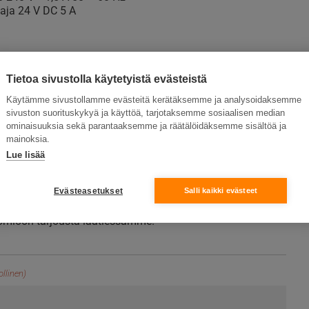
aja 24 V DC 5 A
LR44 paristoja
Tietoa sivustolla käytetyistä evästeistä
Käytämme sivustollamme evästeitä kerätäksemme ja analysoidaksemme
ä tarjous
sivuston suorituskykyä ja käyttöä, tarjotaksemme sosiaalisen median
ominaisuuksia sekä parantaaksemme ja räätälöidäksemme sisältöä ja
aputarvikkeista, vastaamme
mainoksia.
Lue lisää
lle nopeasti!
Evästeasetukset
Salli kaikki evästeet
ttä ja kerro meille, mistä ensiaputuotteesta haluat
n. Mainitse mahdolliset muut seikat, jotka meidän tulisi
omioon tarjousta laatiessamme.
llinen)