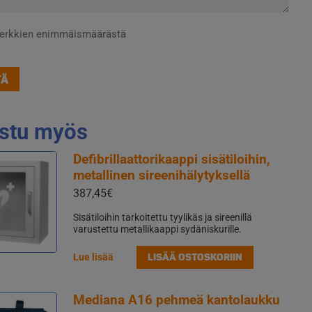
merkkien enimmäismäärästä
stu myös
Defibrillaattorikaappi sisätiloihin,
metallinen sireenihälytyksellä
387,45
€
Sisätiloihin tarkoitettu tyylikäs ja sireenillä
varustettu metallikaappi sydäniskurille.
LISÄÄ OSTOSKORIIN
Lue lisää
Mediana A16 pehmeä kantolaukku