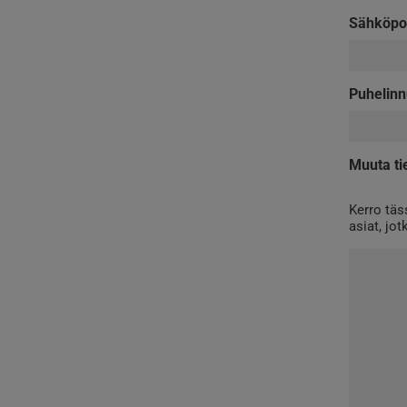
Sähköpo
Puhelin
Muuta ti
Kerro täs
asiat, jo